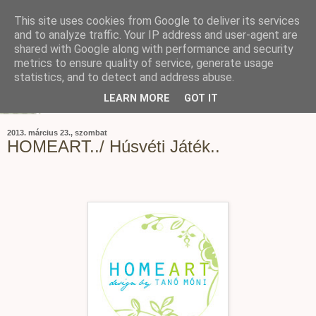
This site uses cookies from Google to deliver its services
and to analyze traffic. Your IP address and user-agent are
shared with Google along with performance and security
metrics to ensure quality of service, generate usage
statistics, and to detect and address abuse.
LEARN MORE
GOT IT
2013. március 23., szombat
HOMEART../ Húsvéti Játék..