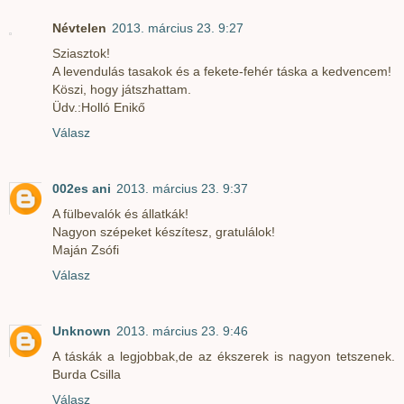
Névtelen
2013. március 23. 9:27
Sziasztok!
A levendulás tasakok és a fekete-fehér táska a kedvencem!
Köszi, hogy játszhattam.
Üdv.:Holló Enikő
Válasz
002es ani
2013. március 23. 9:37
A fülbevalók és állatkák!
Nagyon szépeket készítesz, gratulálok!
Maján Zsófi
Válasz
Unknown
2013. március 23. 9:46
A táskák a legjobbak,de az ékszerek is nagyon tetszenek.
Burda Csilla
Válasz