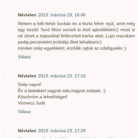
Névtelen
2013. március 23. 16:46
Nekem a kék-fehér kockás és a tiszta fehér nyúl, amit még
egy kezdő Tanó Móni sorsolt ki első ajándékként:) most is
ott ülnek a tojásokkal feldíszített barka alatt, Lujzi macskám
pedig percenként próbálja őket lehalászni:)
minden szép egyébként, érződik rajtuk az odafigyelés :)
Válasz
Névtelen
2013. március 23. 17:10
Szép napot!
Én a táskákért vagyok oda,nagyon szépek. :)
Köszönöm a lehetőséget!
Virovecz Judit
Válasz
Névtelen
2013. március 23. 17:29