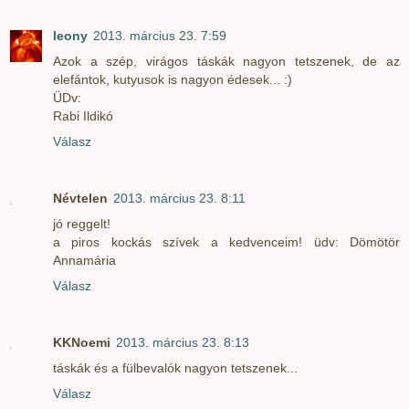
leony
2013. március 23. 7:59
Azok a szép, virágos táskák nagyon tetszenek, de az
elefántok, kutyusok is nagyon édesek... :)
ÜDv:
Rabi Ildikó
Válasz
Névtelen
2013. március 23. 8:11
jó reggelt!
a piros kockás szívek a kedvenceim! üdv: Dömötör
Annamária
Válasz
KKNoemi
2013. március 23. 8:13
táskák és a fülbevalók nagyon tetszenek...
Válasz