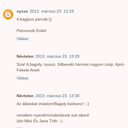
sysse
2013. március 23. 13:29
A baglyos párnák:))
Petrovszki Enikő
Válasz
Névtelen
2013. március 23. 13:29
Szia! A bagoly, nyuszi, fülbevaló hármas nagyon szép. Apró-
Fekete Anett
Válasz
Névtelen
2013. március 23. 13:30
Az állatokat imádom!Bagoly kedvenc! :-)
remélem nyerek!mindenkinek sok sikert!
üdv:Nikó És Jana Tóth :-)