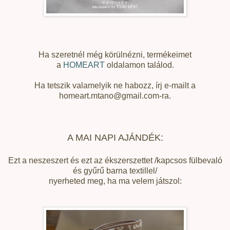
Ha szeretnél még körülnézni, termékeimet
a
HOMEART
oldalamon találod.
Ha tetszik valamelyik ne habozz, írj e-mailt a
homeart.mtano@gmail.com-ra.
A MAI NAPI AJÁNDÉK:
Ezt a neszeszert és ezt az ékszerszettet /kapcsos fülbevaló
és gyűrű barna textillel/
nyerheted meg, ha ma velem játszol: