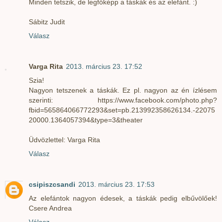
Minden tetszik, de legfőképp a táskák és az elefánt. :)
Sábitz Judit
Válasz
Varga Rita
2013. március 23. 17:52
Szia!
Nagyon tetszenek a táskák. Ez pl. nagyon az én ízlésem
szerinti: https://www.facebook.com/photo.php?
fbid=565864066772293&set=pb.213992358626134.-22075
20000.1364057394&type=3&theater
Üdvözlettel: Varga Rita
Válasz
csipiszcsandi
2013. március 23. 17:53
Az elefántok nagyon édesek, a táskák pedig elbűvölőek!
Csere Andrea