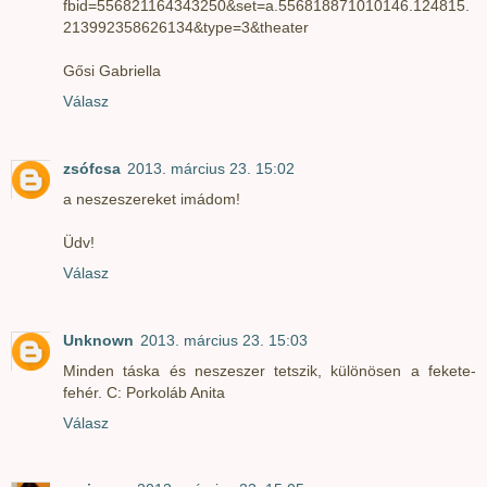
fbid=556821164343250&set=a.556818871010146.124815.
213992358626134&type=3&theater
Gősi Gabriella
Válasz
zsófcsa
2013. március 23. 15:02
a neszeszereket imádom!
Üdv!
Válasz
Unknown
2013. március 23. 15:03
Minden táska és neszeszer tetszik, különösen a fekete-
fehér. C: Porkoláb Anita
Válasz