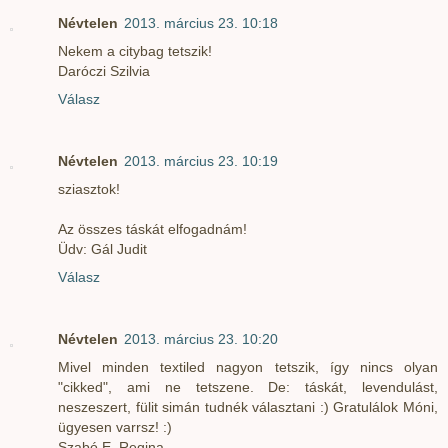
Névtelen
2013. március 23. 10:18
Nekem a citybag tetszik!
Daróczi Szilvia
Válasz
Névtelen
2013. március 23. 10:19
sziasztok!
Az összes táskát elfogadnám!
Üdv: Gál Judit
Válasz
Névtelen
2013. március 23. 10:20
Mivel minden textiled nagyon tetszik, így nincs olyan
"cikked", ami ne tetszene. De: táskát, levendulást,
neszeszert, fülit simán tudnék választani :) Gratulálok Móni,
ügyesen varrsz! :)
Szabó E. Regina