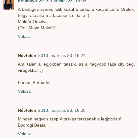
orsimaya
2013. március 23. 15:05
A bedugós színes fülik közül a türkiz a kedvencem. Örülök,
hogy rátaláltam a facebook oldalra :)
Molnár Orsolya
(Orsi Maya Molnár)
Válasz
Névtelen
2013. március 23. 15:24
Ami talán a legjobban tetszik, az a nagyobb fajta city bag,
virágokkal. :)
Farkas Bernadett
Válasz
Névtelen
2013. március 23. 16:08
Minden nagyon szép!A táskás tetszenek a legjobban!
Bodrogi Beáta
Válasz