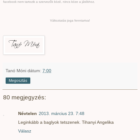
facebook nem tartozik a szervezők közé, nincs köze a játékhoz.
Változtatás joga fenntartva!
Tanó Móni
dátum:
7:00
Megosztás
80 megjegyzés:
Névtelen
2013. március 23. 7:48
Leginkább a baglyok tetszenek. Tihanyi Angelika
Válasz