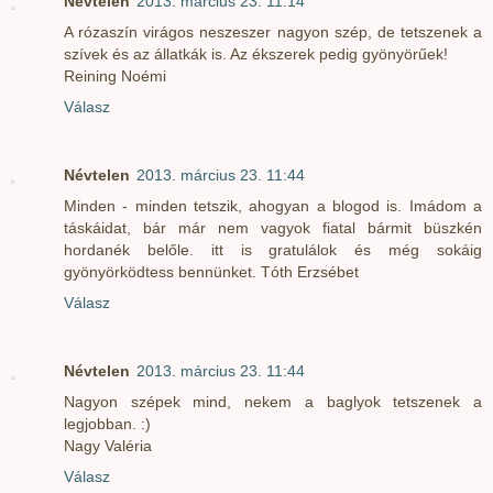
Névtelen
2013. március 23. 11:14
A rózaszín virágos neszeszer nagyon szép, de tetszenek a
szívek és az állatkák is. Az ékszerek pedig gyönyörűek!
Reining Noémi
Válasz
Névtelen
2013. március 23. 11:44
Minden - minden tetszik, ahogyan a blogod is. Imádom a
táskáidat, bár már nem vagyok fiatal bármit büszkén
hordanék belőle. itt is gratulálok és még sokáig
gyönyörködtess bennünket. Tóth Erzsébet
Válasz
Névtelen
2013. március 23. 11:44
Nagyon szépek mind, nekem a baglyok tetszenek a
legjobban. :)
Nagy Valéria
Válasz