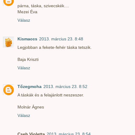
párna, táska, szivecskék....
Mezei Éva
Válasz
Kismaccs
2013. március 23. 8:48
Legjobban a fekete-fehér táska tetszik.
Baja Kriszti
Válasz
Tőzegmoha
2013. március 23. 8:52
A táskák és a felajánlott neszeszer.
Molnár Ágnes
Válasz
Cseh Violetta
2013. március 23. 8:54