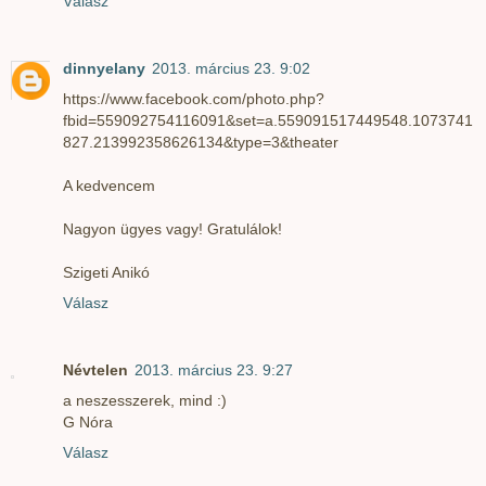
Válasz
dinnyelany
2013. március 23. 9:02
https://www.facebook.com/photo.php?
fbid=559092754116091&set=a.559091517449548.1073741
827.213992358626134&type=3&theater
A kedvencem
Nagyon ügyes vagy! Gratulálok!
Szigeti Anikó
Válasz
Névtelen
2013. március 23. 9:27
a neszesszerek, mind :)
G Nóra
Válasz