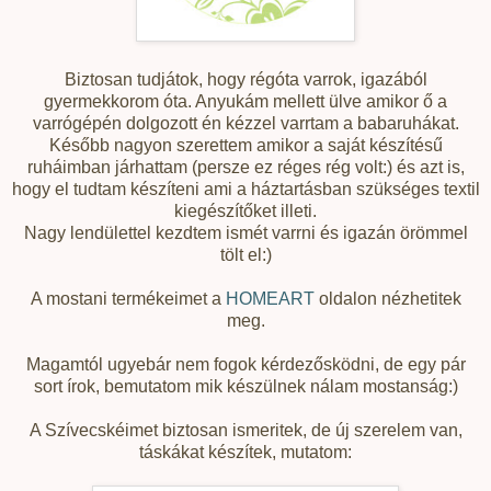
Biztosan tudjátok, hogy régóta varrok, igazából
gyermekkorom óta. Anyukám mellett ülve amikor ő a
varrógépén dolgozott én kézzel varrtam a babaruhákat.
Később nagyon szerettem amikor a saját készítésű
ruháimban járhattam (persze ez réges rég volt:) és azt is,
hogy el tudtam készíteni ami a háztartásban szükséges textil
kiegészítőket illeti.
Nagy lendülettel kezdtem ismét varrni és igazán örömmel
tölt el:)
A mostani termékeimet a
HOMEART
oldalon nézhetitek
meg.
Magamtól ugyebár nem fogok kérdezősködni, de egy pár
sort írok, bemutatom mik készülnek nálam mostanság:)
A Szívecskéimet biztosan ismeritek, de új szerelem van,
táskákat készítek, mutatom: