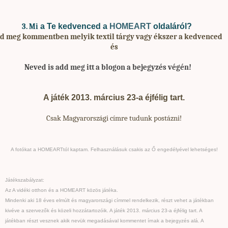
a Te kedvenced a
HOMEART
oldaláról?
3. Mi
rd meg kommentben melyik textil tárgy vagy ékszer a kedvenced
és
Neved is add meg
itt a blogon a bejegyzés végén!
A játék 2013. március 23-a éjfélig tart.
Csak Magyarországi címre tudunk postázni!
A fotókat a HOMEARTtól kaptam. Felhasználásuk csakis az Ő engedélyével lehetséges!
Játékszabályzat:
Az A vidéki otthon és a HOMEART közös játéka.
Mindenki aki 18 éves elmúlt és magyarországi címmel rendelkezik, részt vehet a játékban
kivéve a szervezők és közeli hozzátartozóik. A játék 2013. március 23-a éjfélig tart. A
játékban részt vesznek akik nevük megadásával kommentet írnak a bejegyzés alá. A