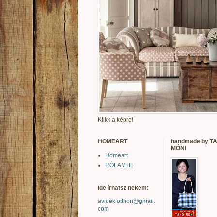
Klikk a képre!
HOMEART
handmade by T
MÓNI
Homeart
RÓLAM itt:
Ide írhatsz nekem:
avidekiotthon@gmail.
com