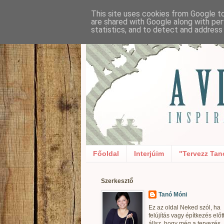
This site uses cookies from Google to 
are shared with Google along with per
statistics, and to detect and address
Főoldal
Interjúim
"Tervezz Tan
Szerkesztő
Tanó Móni
Ez az oldal Neked szól, ha
felújítás vagy építkezés előt
állsz, hogy még a tervezés