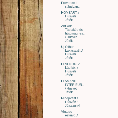
Provence-i
stílusban..
HOMEART../
Húsvéti
Játék..
Antikolt
Táblakép és
hűtőmágnes..
/ Húsvéti
Játék
Új Otthon
Lakástextil../
Húsvéti
Játék..
LEVENDULA
Ládikó.. /
Húsvéti
Játék..
FLAMAND
INTÉRIEUR..
/ Húsvéti
Játék..
Mindjárt itt a
Húsvét! /
Játsszunk!
Vintage
esküvő../