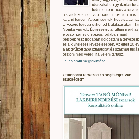
időszakában gyakorlati tudá
tudj meríteni, hogy a tervez
a kivitelezés, ne nyűg, hanem egy izgalmas
kaland legyen! Abban segítek, hogy saját ma
tervezője légy az otthonod kialakításában! T
Mónika vagyok. Építészetet tanultam majd az
először pár évig építészirodában majd
belsőépítész irodában dolgoztam a tervezés
és a kivitelezés levezetésében. Az eltelt 20 é
alatt gyűjtött tapasztalatokat és szakmai tudás
osztom meg veled, ha velem tartasz.
Teljes profil megtekintése
Otthonodat tervezed és segítségre van
szükséged?