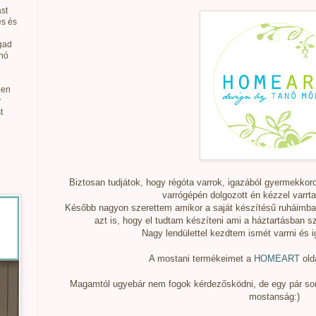
st
és és
gad
anó
ben
v
t
Biztosan tudjátok, hogy régóta varrok, igazából gyermekkor
varrógépén dolgozott én kézzel varrt
Később nagyon szerettem amikor a saját készítésű ruháimban 
azt is, hogy el tudtam készíteni ami a háztartásban szü
Nagy lendülettel kezdtem ismét varrni és i
A mostani termékeimet a
HOMEART
old
Magamtól ugyebár nem fogok kérdezősködni, de egy pár so
mostanság:)