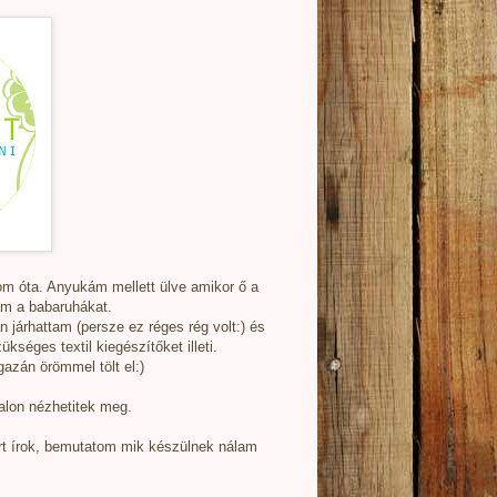
om óta. Anyukám mellett ülve amikor ő a
am a babaruhákat.
járhattam (persze ez réges rég volt:) és
kséges textil kiegészítőket illeti.
gazán örömmel tölt el:)
alon nézhetitek meg.
rt írok, bemutatom mik készülnek nálam