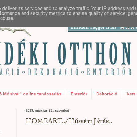
deliver its services and to analyze traffic. Your IP address and
formance and security metrics to ensure quality of service, ge
 abuse.
ó Mónival" online tanácsadás
Enteriőr
Dekoráció
Kert
2013. március 23., szombat
HOMEART../ Húsvéti Játék..
t