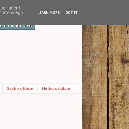
 user-agent
nerate usage
LEARN MORE
GOT IT
Szebb otthon
Hirdess nálam