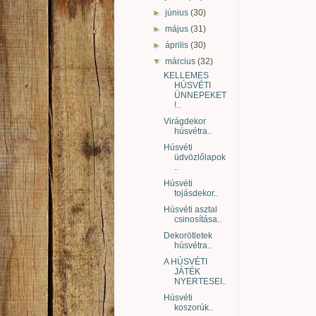
►
június
(30)
►
május
(31)
►
április
(30)
▼
március
(32)
KELLEMES
HÚSVÉTI
ÜNNEPEKET
!..
Virágdekor
húsvétra..
Húsvéti
üdvözlőlapok
..
Húsvéti
tojásdekor..
Húsvéti asztal
csinosítása..
Dekorötletek
húsvétra..
A HÚSVÉTI
JÁTÉK
NYERTESEI..
Húsvéti
koszorúk..