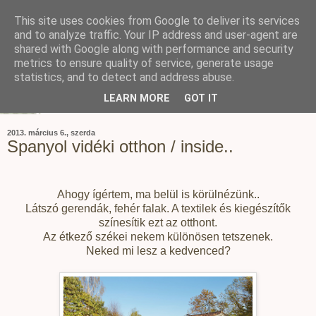
This site uses cookies from Google to deliver its services
and to analyze traffic. Your IP address and user-agent are
shared with Google along with performance and security
metrics to ensure quality of service, generate usage
statistics, and to detect and address abuse.
LEARN MORE
GOT IT
2013. március 6., szerda
Spanyol vidéki otthon / inside..
Ahogy ígértem, ma belül is körülnézünk..
Látszó gerendák, fehér falak. A textilek és kiegészítők
színesítik ezt az otthont.
Az étkező székei nekem különösen tetszenek.
Neked mi lesz a kedvenced?