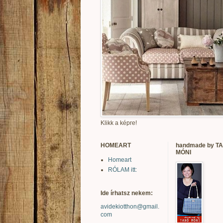
Klikk a képre!
HOMEART
handmade by T
MÓNI
Homeart
RÓLAM itt:
Ide írhatsz nekem:
avidekiotthon@gmail.
com