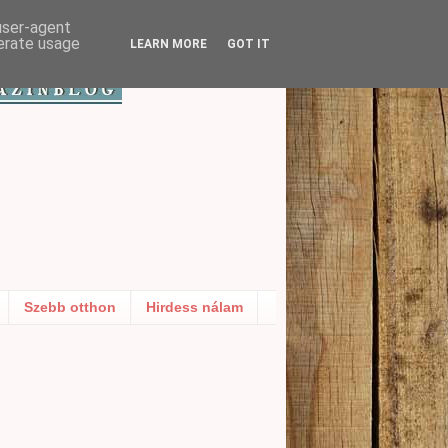
 user-agent
nerate usage
LEARN MORE
GOT IT
Szebb otthon
Hirdess nálam