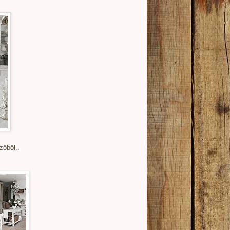
zőből..