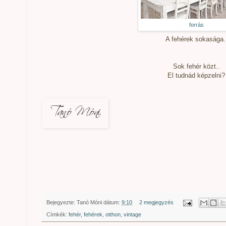
forrás
A fehérek sokasága.
Sok fehér közt..
El tudnád képzelni?
Bejegyezte:
Tanó Móni
dátum:
9:10
2 megjegyzés
Címkék:
fehér
,
fehérek
,
otthon
,
vintage