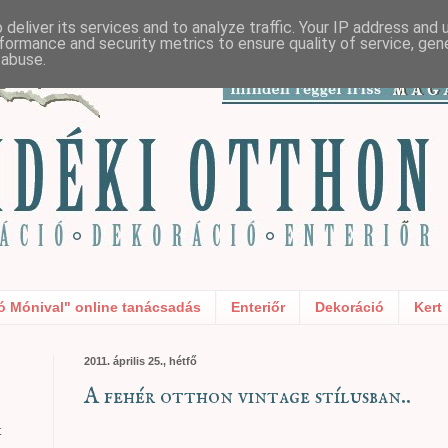
deliver its services and to analyze traffic. Your IP address and
formance and security metrics to ensure quality of service, ge
 abuse.
ó Mónival" online tanácsadás
Enteriőr
Dekoráció
Kert
2011. április 25., hétfő
A fehér otthon vintage stílusban..
t