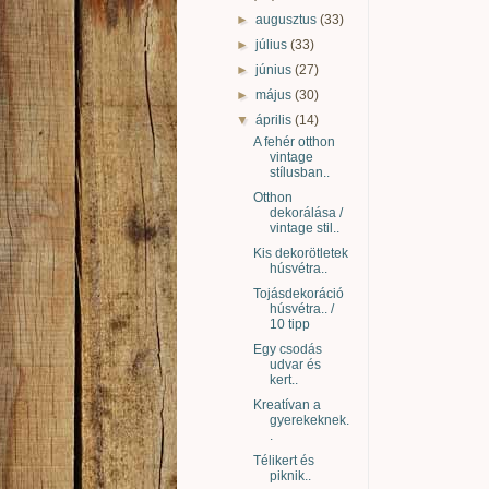
►
augusztus
(33)
►
július
(33)
►
június
(27)
►
május
(30)
▼
április
(14)
A fehér otthon
vintage
stílusban..
Otthon
dekorálása /
vintage stil..
Kis dekorötletek
húsvétra..
Tojásdekoráció
húsvétra.. /
10 tipp
Egy csodás
udvar és
kert..
Kreatívan a
gyerekeknek.
.
Télikert és
piknik..