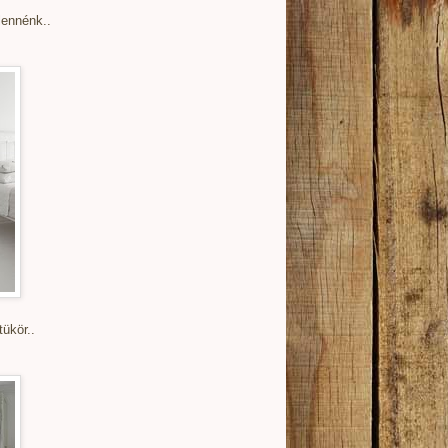
lennénk..
ükör..