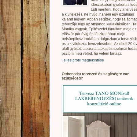
időszakában gyakorlati tudá
tudj meríteni, hogy a tervez
a kivitelezés, ne nyűg, hanem egy izgalmas
kaland legyen! Abban segítek, hogy saját ma
tervezője légy az otthonod kialakításában! T
Mónika vagyok. Építészetet tanultam majd az
először pár évig építészirodában majd
belsőépítész irodában dolgoztam a tervezés
és a kivitelezés levezetésében. Az eltelt 20 é
alatt gyűjtött tapasztalatokat és szakmai tudás
osztom meg veled, ha velem tartasz.
Teljes profil megtekintése
Otthonodat tervezed és segítségre van
szükséged?