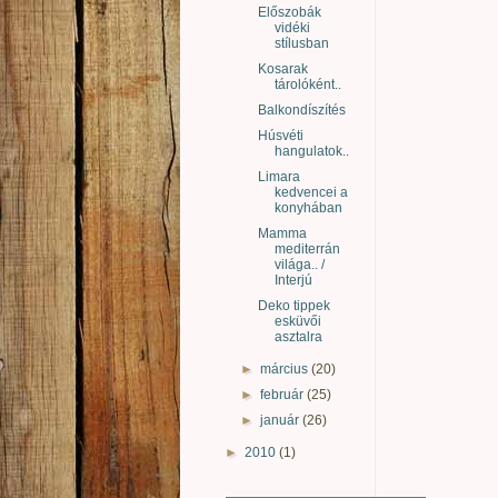
Előszobák
vidéki
stílusban
Kosarak
tárolóként..
Balkondíszítés
Húsvéti
hangulatok..
Limara
kedvencei a
konyhában
Mamma
mediterrán
világa.. /
Interjú
Deko tippek
esküvői
asztalra
►
március
(20)
►
február
(25)
►
január
(26)
►
2010
(1)