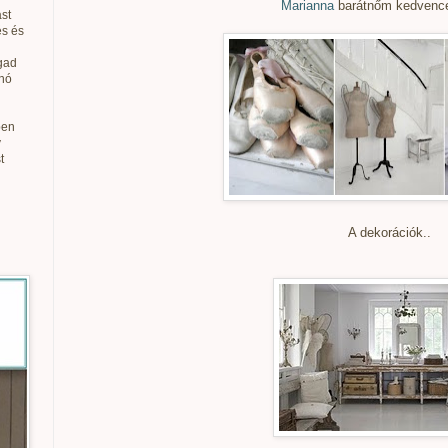
Marianna
barátnőm kedvencei
st
és és
gad
anó
ben
v
t
A dekorációk..