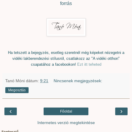
forrás
Ha tetszett a bejegyzés, esetleg szeretnél még képeket nézegetni a
vidéki lakberendezési stílusról, csatlakozz az "A vidéki otthon"
csapatához a facebookon!
Ezt itt teheted
Tanó Móni
dátum:
9:21
Nincsenek megjegyzések:
Megosztás
‹
›
Főoldal
Internetes verzió megtekintése
Szerkesztő