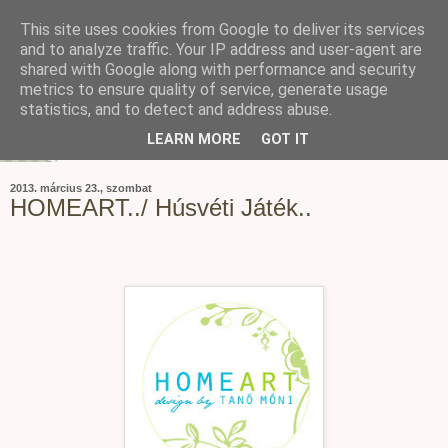
This site uses cookies from Google to deliver its services
and to analyze traffic. Your IP address and user-agent are
shared with Google along with performance and security
metrics to ensure quality of service, generate usage
statistics, and to detect and address abuse.
LEARN MORE
GOT IT
2013. március 23., szombat
HOMEART../ Húsvéti Játék..