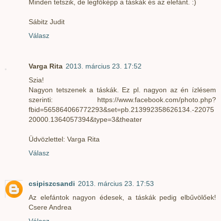
Minden tetszik, de legfőképp a táskák és az elefánt. :)
Sábitz Judit
Válasz
Varga Rita
2013. március 23. 17:52
Szia!
Nagyon tetszenek a táskák. Ez pl. nagyon az én ízlésem
szerinti: https://www.facebook.com/photo.php?
fbid=565864066772293&set=pb.213992358626134.-22075
20000.1364057394&type=3&theater
Üdvözlettel: Varga Rita
Válasz
csipiszcsandi
2013. március 23. 17:53
Az elefántok nagyon édesek, a táskák pedig elbűvölőek!
Csere Andrea