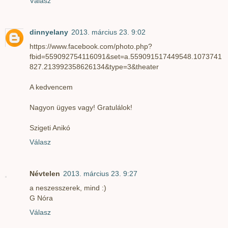
Válasz
dinnyelany
2013. március 23. 9:02
https://www.facebook.com/photo.php?
fbid=559092754116091&set=a.559091517449548.1073741
827.213992358626134&type=3&theater
A kedvencem
Nagyon ügyes vagy! Gratulálok!
Szigeti Anikó
Válasz
Névtelen
2013. március 23. 9:27
a neszesszerek, mind :)
G Nóra
Válasz