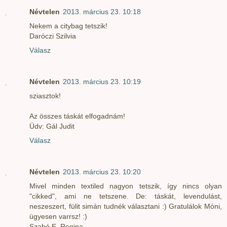
Névtelen
2013. március 23. 10:18
Nekem a citybag tetszik!
Daróczi Szilvia
Válasz
Névtelen
2013. március 23. 10:19
sziasztok!
Az összes táskát elfogadnám!
Üdv: Gál Judit
Válasz
Névtelen
2013. március 23. 10:20
Mivel minden textiled nagyon tetszik, így nincs olyan
"cikked", ami ne tetszene. De: táskát, levendulást,
neszeszert, fülit simán tudnék választani :) Gratulálok Móni,
ügyesen varrsz! :)
Szabó E. Regina