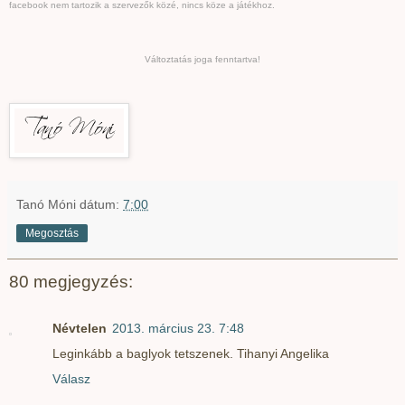
facebook nem tartozik a szervezők közé, nincs köze a játékhoz.
Változtatás joga fenntartva!
Tanó Móni
dátum:
7:00
Megosztás
80 megjegyzés:
Névtelen
2013. március 23. 7:48
Leginkább a baglyok tetszenek. Tihanyi Angelika
Válasz