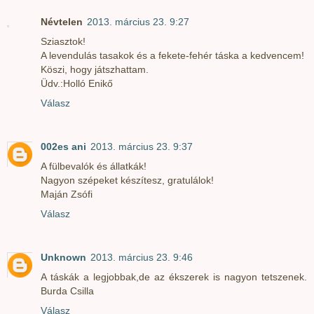
Névtelen
2013. március 23. 9:27
Sziasztok!
A levendulás tasakok és a fekete-fehér táska a kedvencem!
Köszi, hogy játszhattam.
Üdv.:Holló Enikő
Válasz
002es ani
2013. március 23. 9:37
A fülbevalók és állatkák!
Nagyon szépeket készítesz, gratulálok!
Maján Zsófi
Válasz
Unknown
2013. március 23. 9:46
A táskák a legjobbak,de az ékszerek is nagyon tetszenek.
Burda Csilla
Válasz