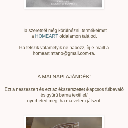
Ha szeretnél még körülnézni, termékeimet
a
HOMEART
oldalamon találod.
Ha tetszik valamelyik ne habozz, írj e-mailt a
homeart.mtano@gmail.com-ra.
A MAI NAPI AJÁNDÉK:
Ezt a neszeszert és ezt az ékszerszettet /kapcsos fülbevaló
és gyűrű barna textillel/
nyerheted meg, ha ma velem játszol: