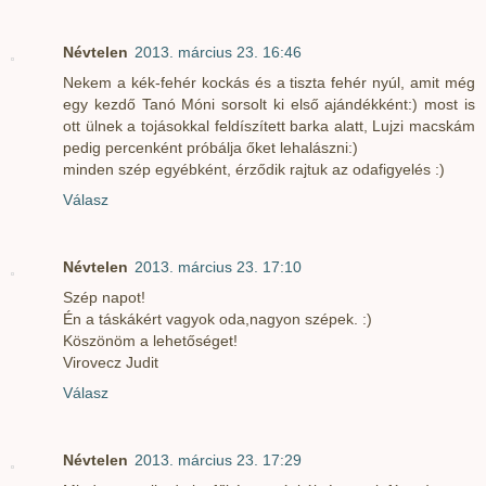
Névtelen
2013. március 23. 16:46
Nekem a kék-fehér kockás és a tiszta fehér nyúl, amit még
egy kezdő Tanó Móni sorsolt ki első ajándékként:) most is
ott ülnek a tojásokkal feldíszített barka alatt, Lujzi macskám
pedig percenként próbálja őket lehalászni:)
minden szép egyébként, érződik rajtuk az odafigyelés :)
Válasz
Névtelen
2013. március 23. 17:10
Szép napot!
Én a táskákért vagyok oda,nagyon szépek. :)
Köszönöm a lehetőséget!
Virovecz Judit
Válasz
Névtelen
2013. március 23. 17:29