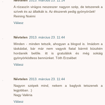
Névtelen
2013. március 23. 11:14
A rózaszín virágos neszeszer nagyon szép, de tetszenek a
szívek és az állatkák is. Az ékszerek pedig gyönyörűek!
Reining Noémi
Válasz
Névtelen
2013. március 23. 11:44
Minden - minden tetszik, ahogyan a blogod is. Imádom a
táskáidat, bár már nem vagyok fiatal bármit büszkén
hordanék belőle. itt is gratulálok és még sokáig
gyönyörködtess bennünket. Tóth Erzsébet
Válasz
Névtelen
2013. március 23. 11:44
Nagyon szépek mind, nekem a baglyok tetszenek a
legjobban. :)
Nagy Valéria
Válasz