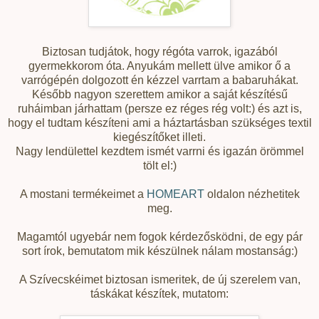
Biztosan tudjátok, hogy régóta varrok, igazából
gyermekkorom óta. Anyukám mellett ülve amikor ő a
varrógépén dolgozott én kézzel varrtam a babaruhákat.
Később nagyon szerettem amikor a saját készítésű
ruháimban járhattam (persze ez réges rég volt:) és azt is,
hogy el tudtam készíteni ami a háztartásban szükséges textil
kiegészítőket illeti.
Nagy lendülettel kezdtem ismét varrni és igazán örömmel
tölt el:)
A mostani termékeimet a
HOMEART
oldalon nézhetitek
meg.
Magamtól ugyebár nem fogok kérdezősködni, de egy pár
sort írok, bemutatom mik készülnek nálam mostanság:)
A Szívecskéimet biztosan ismeritek, de új szerelem van,
táskákat készítek, mutatom: