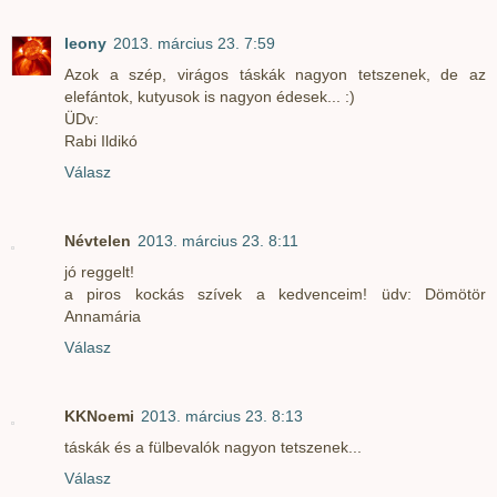
leony
2013. március 23. 7:59
Azok a szép, virágos táskák nagyon tetszenek, de az
elefántok, kutyusok is nagyon édesek... :)
ÜDv:
Rabi Ildikó
Válasz
Névtelen
2013. március 23. 8:11
jó reggelt!
a piros kockás szívek a kedvenceim! üdv: Dömötör
Annamária
Válasz
KKNoemi
2013. március 23. 8:13
táskák és a fülbevalók nagyon tetszenek...
Válasz