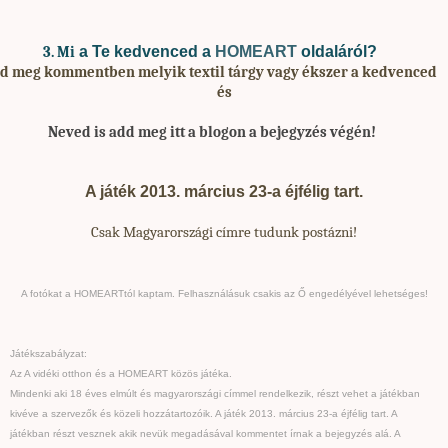
a Te kedvenced a
HOMEART
oldaláról?
3. Mi
rd meg kommentben melyik textil tárgy vagy ékszer a kedvenced
és
Neved is add meg
itt a blogon a bejegyzés végén!
A játék 2013. március 23-a éjfélig tart.
Csak Magyarországi címre tudunk postázni!
A fotókat a HOMEARTtól kaptam. Felhasználásuk csakis az Ő engedélyével lehetséges!
Játékszabályzat:
Az A vidéki otthon és a HOMEART közös játéka.
Mindenki aki 18 éves elmúlt és magyarországi címmel rendelkezik, részt vehet a játékban
kivéve a szervezők és közeli hozzátartozóik. A játék 2013. március 23-a éjfélig tart. A
játékban részt vesznek akik nevük megadásával kommentet írnak a bejegyzés alá. A