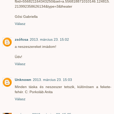
fbid=556821164343250&set=a.556818871010146.124815.
213992358626134&type=3&theater
Gősi Gabriella
Válasz
zsófcsa
2013. március 23. 15:02
a neszeszereket imádom!
Üdv!
Válasz
Unknown
2013. március 23. 15:03
Minden táska és neszeszer tetszik, különösen a fekete-
fehér. C: Porkoláb Anita
Válasz