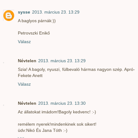
sysse
2013. március 23. 13:29
A baglyos párnák:))
Petrovszki Enikő
Válasz
Névtelen
2013. március 23. 13:29
Szia! A bagoly, nyuszi, fülbevaló hármas nagyon szép. Apró-
Fekete Anett
Válasz
Névtelen
2013. március 23. 13:30
Az állatokat imádom!Bagoly kedvenc! :-)
remélem nyerek!mindenkinek sok sikert!
üdv:Nikó És Jana Tóth :-)