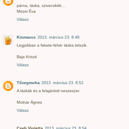
párna, táska, szivecskék....
Mezei Éva
Válasz
Kismaccs
2013. március 23. 8:48
Legjobban a fekete-fehér táska tetszik.
Baja Kriszti
Válasz
Tőzegmoha
2013. március 23. 8:52
A táskák és a felajánlott neszeszer.
Molnár Ágnes
Válasz
Cseh Violetta
2013. március 23. 8:54