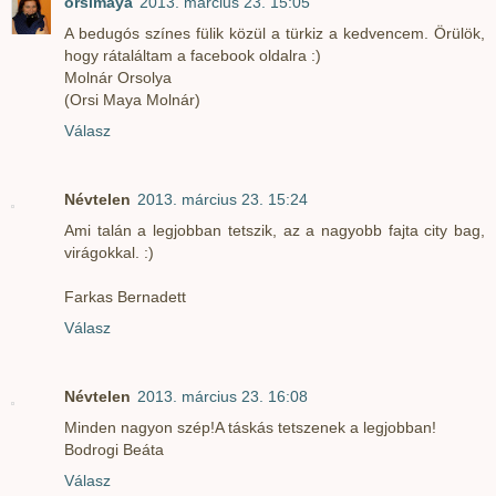
orsimaya
2013. március 23. 15:05
A bedugós színes fülik közül a türkiz a kedvencem. Örülök,
hogy rátaláltam a facebook oldalra :)
Molnár Orsolya
(Orsi Maya Molnár)
Válasz
Névtelen
2013. március 23. 15:24
Ami talán a legjobban tetszik, az a nagyobb fajta city bag,
virágokkal. :)
Farkas Bernadett
Válasz
Névtelen
2013. március 23. 16:08
Minden nagyon szép!A táskás tetszenek a legjobban!
Bodrogi Beáta
Válasz