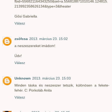
fbid=556821164343250&set=a.556818871010146.124815.
213992358626134&type=3&theater
Gősi Gabriella
Válasz
zsófcsa
2013. március 23. 15:02
a neszeszereket imádom!
Üdv!
Válasz
Unknown
2013. március 23. 15:03
Minden táska és neszeszer tetszik, különösen a fekete-
fehér. C: Porkoláb Anita
Válasz