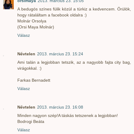
orsimaya
2013. március 23. 15:05
A bedugós színes fülik közül a türkiz a kedvencem. Örülök,
hogy rátaláltam a facebook oldalra :)
Molnár Orsolya
(Orsi Maya Molnár)
Válasz
Névtelen
2013. március 23. 15:24
Ami talán a legjobban tetszik, az a nagyobb fajta city bag,
virágokkal. :)
Farkas Bernadett
Válasz
Névtelen
2013. március 23. 16:08
Minden nagyon szép!A táskás tetszenek a legjobban!
Bodrogi Beáta
Válasz