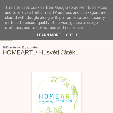
This site uses cookies from Google to deliver its services
and to analyze traffic. Your IP address and user-agent are
shared with Google along with performance and security
metrics to ensure quality of service, generate usage
statistics, and to detect and address abuse.
LEARN MORE
GOT IT
2013. március 23., szombat
HOMEART../ Húsvéti Játék..