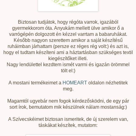
Biztosan tudjátok, hogy régóta varrok, igazából
gyermekkorom óta. Anyukám mellett ülve amikor ő a
varrógépén dolgozott én kézzel varrtam a babaruhákat.
Később nagyon szerettem amikor a saját készítésű
ruháimban járhattam (persze ez réges rég volt:) és azt is,
hogy el tudtam készíteni ami a háztartásban szükséges textil
kiegészítőket illeti.
Nagy lendülettel kezdtem ismét varrni és igazán örömmel
tölt el:)
A mostani termékeimet a
HOMEART
oldalon nézhetitek
meg.
Magamtól ugyebár nem fogok kérdezősködni, de egy pár
sort írok, bemutatom mik készülnek nálam mostanság:)
A Szívecskéimet biztosan ismeritek, de új szerelem van,
táskákat készítek, mutatom: