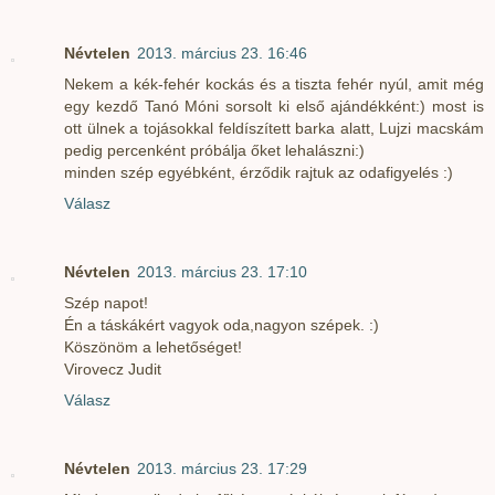
Névtelen
2013. március 23. 16:46
Nekem a kék-fehér kockás és a tiszta fehér nyúl, amit még
egy kezdő Tanó Móni sorsolt ki első ajándékként:) most is
ott ülnek a tojásokkal feldíszített barka alatt, Lujzi macskám
pedig percenként próbálja őket lehalászni:)
minden szép egyébként, érződik rajtuk az odafigyelés :)
Válasz
Névtelen
2013. március 23. 17:10
Szép napot!
Én a táskákért vagyok oda,nagyon szépek. :)
Köszönöm a lehetőséget!
Virovecz Judit
Válasz
Névtelen
2013. március 23. 17:29