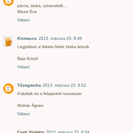
párna, táska, szivecskék....
Mezei Éva
Válasz
Kismaccs
2013. március 23. 8:48
Legjobban a fekete-fehér táska tetszik.
Baja Kriszti
Válasz
Tőzegmoha
2013. március 23. 8:52
A táskák és a felajánlott neszeszer.
Molnár Ágnes
Válasz
Cseh Violetta
2013. március 23. 8:54