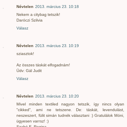
Névtelen
2013. március 23. 10:18
Nekem a citybag tetszik!
Daróczi Szilvia
Válasz
Névtelen
2013. március 23. 10:19
sziasztok!
Az összes táskát elfogadnám!
Üdv: Gál Judit
Válasz
Névtelen
2013. március 23. 10:20
Mivel minden textiled nagyon tetszik, így nincs olyan
"cikked", ami ne tetszene. De: táskát, levendulást,
neszeszert, fülit simán tudnék választani :) Gratulálok Móni,
ügyesen varrsz! :)
Szabó E. Regina