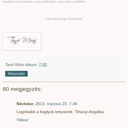
facebook nem tartozik a szervezők közé, nincs köze a játékhoz.
Változtatás joga fenntartva!
Tanó Móni
dátum:
7:00
Megosztás
80 megjegyzés:
Névtelen
2013. március 23. 7:48
Leginkább a baglyok tetszenek. Tihanyi Angelika
Válasz