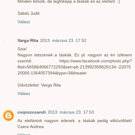
Minden tetszik, de legfőképp a táskák és az elefánt. :)
Sábitz Judit
Válasz
Varga Rita
2013. március 23. 17:52
Szia!
Nagyon tetszenek a táskák. Ez pl. nagyon az én ízlésem
szerinti: https://www.facebook.com/photo.php?
fbid=565864066772293&set=pb.213992358626134.-22075
20000.1364057394&type=3&theater
Üdvözlettel: Varga Rita
Válasz
csipiszcsandi
2013. március 23. 17:53
Az elefántok nagyon édesek, a táskák pedig elbűvölőek!
Csere Andrea