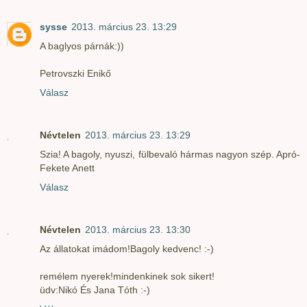
sysse
2013. március 23. 13:29
A baglyos párnák:))
Petrovszki Enikő
Válasz
Névtelen
2013. március 23. 13:29
Szia! A bagoly, nyuszi, fülbevaló hármas nagyon szép. Apró-
Fekete Anett
Válasz
Névtelen
2013. március 23. 13:30
Az állatokat imádom!Bagoly kedvenc! :-)
remélem nyerek!mindenkinek sok sikert!
üdv:Nikó És Jana Tóth :-)