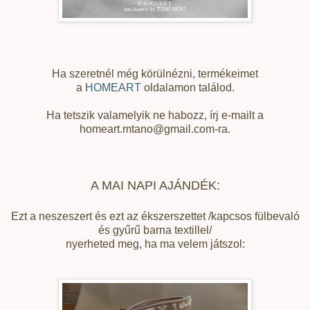
Ha szeretnél még körülnézni, termékeimet
a
HOMEART
oldalamon találod.
Ha tetszik valamelyik ne habozz, írj e-mailt a
homeart.mtano@gmail.com-ra.
A MAI NAPI AJÁNDÉK:
Ezt a neszeszert és ezt az ékszerszettet /kapcsos fülbevaló
és gyűrű barna textillel/
nyerheted meg, ha ma velem játszol: