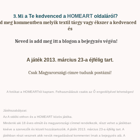
a Te kedvenced a
HOMEART
oldaláról?
3. Mi
rd meg kommentben melyik textil tárgy vagy ékszer a kedvenced
és
Neved is add meg
itt a blogon a bejegyzés végén!
A játék 2013. március 23-a éjfélig tart.
Csak Magyarországi címre tudunk postázni!
A fotókat a HOMEARTtól kaptam. Felhasználásuk csakis az Ő engedélyével lehetséges!
Játékszabályzat:
Az A vidéki otthon és a HOMEART közös játéka.
Mindenki aki 18 éves elmúlt és magyarországi címmel rendelkezik, részt vehet a játékban
kivéve a szervezők és közeli hozzátartozóik. A játék 2013. március 23-a éjfélig tart. A
játékban részt vesznek akik nevük megadásával kommentet írnak a bejegyzés alá. A