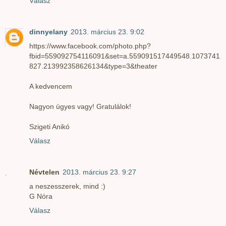
Válasz
dinnyelany
2013. március 23. 9:02
https://www.facebook.com/photo.php?
fbid=559092754116091&set=a.559091517449548.1073741
827.213992358626134&type=3&theater
A kedvencem
Nagyon ügyes vagy! Gratulálok!
Szigeti Anikó
Válasz
Névtelen
2013. március 23. 9:27
a neszesszerek, mind :)
G Nóra
Válasz