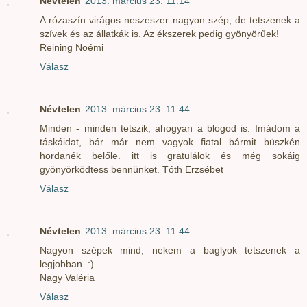
Névtelen
2013. március 23. 11:14
A rózaszín virágos neszeszer nagyon szép, de tetszenek a
szívek és az állatkák is. Az ékszerek pedig gyönyörűek!
Reining Noémi
Válasz
Névtelen
2013. március 23. 11:44
Minden - minden tetszik, ahogyan a blogod is. Imádom a
táskáidat, bár már nem vagyok fiatal bármit büszkén
hordanék belőle. itt is gratulálok és még sokáig
gyönyörködtess bennünket. Tóth Erzsébet
Válasz
Névtelen
2013. március 23. 11:44
Nagyon szépek mind, nekem a baglyok tetszenek a
legjobban. :)
Nagy Valéria
Válasz