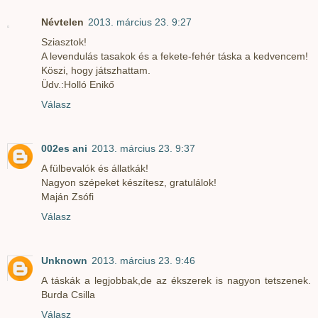
Névtelen
2013. március 23. 9:27
Sziasztok!
A levendulás tasakok és a fekete-fehér táska a kedvencem!
Köszi, hogy játszhattam.
Üdv.:Holló Enikő
Válasz
002es ani
2013. március 23. 9:37
A fülbevalók és állatkák!
Nagyon szépeket készítesz, gratulálok!
Maján Zsófi
Válasz
Unknown
2013. március 23. 9:46
A táskák a legjobbak,de az ékszerek is nagyon tetszenek.
Burda Csilla
Válasz