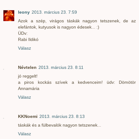
leony
2013. március 23. 7:59
Azok a szép, virágos táskák nagyon tetszenek, de az
elefántok, kutyusok is nagyon édesek... :)
ÜDv:
Rabi Ildikó
Válasz
Névtelen
2013. március 23. 8:11
jó reggelt!
a piros kockás szívek a kedvenceim! üdv: Dömötör
Annamária
Válasz
KKNoemi
2013. március 23. 8:13
táskák és a fülbevalók nagyon tetszenek...
Válasz