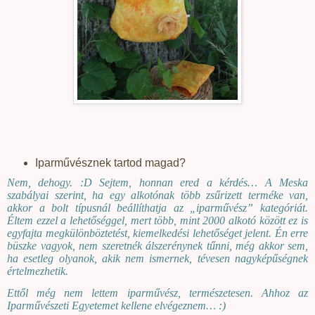
Iparművésznek tartod magad?
Nem, dehogy. :D Sejtem, honnan ered a kérdés… A Meska
szabályai szerint, ha egy alkotónak több zsűrizett terméke van,
akkor a bolt típusnál beállíthatja az „iparművész” kategóriát.
Éltem ezzel a lehetőséggel, mert több, mint 2000 alkotó között ez is
egyfajta megkülönböztetést, kiemelkedési lehetőséget jelent. Én erre
büszke vagyok, nem szeretnék álszerénynek tűnni, még akkor sem,
ha esetleg olyanok, akik nem ismernek, tévesen nagyképűségnek
értelmezhetik.
Ettől még nem lettem iparművész, természetesen. Ahhoz az
Iparművészeti Egyetemet kellene elvégeznem… :)