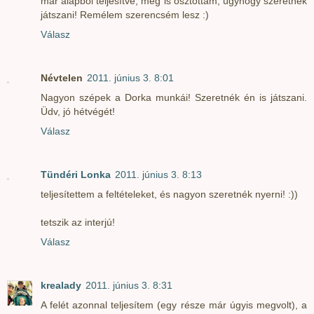
már alapból teljesítve, meg is osztottam, úgyhogy szeretnék
játszani! Remélem szerencsém lesz :)
Válasz
Névtelen
2011. június 3. 8:01
Nagyon szépek a Dorka munkái! Szeretnék én is játszani.
Üdv, jó hétvégét!
Válasz
Tündéri Lonka
2011. június 3. 8:13
teljesítettem a feltételeket, és nagyon szeretnék nyerni! :))
tetszik az interjú!
Válasz
krealady
2011. június 3. 8:31
A felét azonnal teljesítem (egy része már úgyis megvolt), a