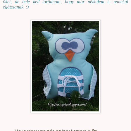
őket, de bele kell törődnöm, hogy már nélkülem is remekül
eljátszanak. :)