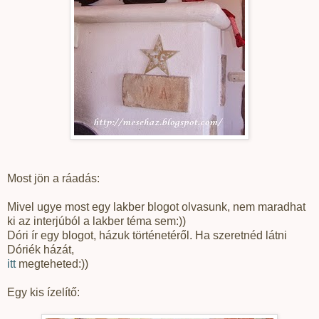
Most jön a ráadás:
Mivel ugye most egy lakber blogot olvasunk, nem maradhat
ki az interjúból a lakber téma sem:))
Dóri ír egy blogot, házuk történetéről. Ha szeretnéd látni
Dóriék házát,
itt
megteheted:))
Egy kis ízelítő: