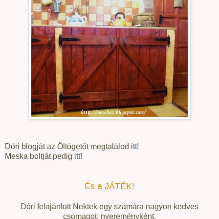
Dóri blogját az Öltögetőt megtalálod
itt!
Meska boltját pedig
itt!
És a JÁTÉK!
Dóri felajánlott Nektek egy számára nagyon kedves
csomagot, nyereményként.