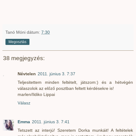
Tanó Móni
dátum:
7:30
Megosztás
38 megjegyzés:
Névtelen
2011. június 3. 7:37
Teljesitettem minden feltételt, játszom:) és a hétvégén
válaszolok az előző posztban feltett kérdésekre is!
marlen/Ildiko Lippai
Válasz
Emma
2011. június 3. 7:41
Tetszett az interjú! Szeretem Dorka munkáit! A feltételek