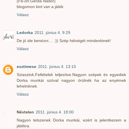
(Fb-on:Gerda Nádor)
blogomon kint van a játék
Válasz
Ledorka
2011. június 4. 9:29
De jó ide benézni.... :)) Szép hétvégét mindenkinek!
Válasz
esztimese
2011. június 4. 13:15
Sziasztok.Feltételek teljesítve.Nagyon szépek és egyediek
Dorka munkái szóval nagyon örülnék ha az enyémek
lehetnének.
Válasz
Névtelen
2011. június 4. 18:00
Nagyon tetszenek Dorka munkái, ezért is jelentkezem a
játékra.