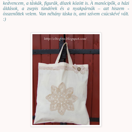
kedvencem, a táskák, figurák, díszek között is. A manócipők, a házi
áldások, a zsepis tündérek és a nyakpárnák – azt hiszem -
összenőttek velem. Van néhány táska is, ami szívem csücskévé vált.
:)