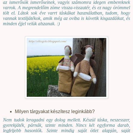
az ismerősök ismerőseinek, vagyis számomra idegen embereknek
varrok. A megrendelőim zöme vissza-visszatér, és ez nagy örömmel
tölt el. Látok sok éve varrt táskákat használatban, tudom, hogy
vannak textiljátékok, amik még az oviba is követik kisgazdáikat, és
minden éjjel velük alszanak. :)
Milyen tárgyakat készítesz leginkább?
Nem tudok leragadni egy dolog mellett. Készül táska, neszesszer,
gyerekjáték, párnák, szinte minden. Nincs két egyforma darab,
legfeljebb hasonlók. Szinte mindig saját ötlet alapján, saját