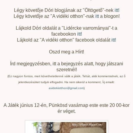
Légy követője Dóri blogjának az "Öltögető"-nek
itt!
Légy követője az "A vidéki otthon"-nak
itt
a blogon!
Lájkold Dóri oldalát a "Lidércke varrományai"-t a
facebookon
itt!
Lájkold az "A vidéki otthon" facebook oldalát
itt!
Oszd meg a Hírt!
Írd megjegyzésben, itt a bejegyzés alatt, hogy játszani
szeretnél!
(Ez nagyon fontos, mert követhetetlenné válik a játék. Tehát, akik kommentelnek, az ő
jelentkezésüket tudjuk elfogadni. Ha nem sikerül a komment, Írj emailt:
avidekiotthon@gmail.com
)
A Játék június 12-én, Pünkösd vasárnap este este 20 00-kor
ér véget.