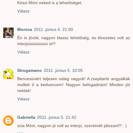
Köszi Móni neked is a lehetőséget.
Válasz
Monica
2011. június 4. 21:00
Én is jövök, nagyon klassz lehetőség, és élvezetes volt az
interjúúúúúúúúú is!!!
Válasz
Strugamano
2011. június 5. 10:05
Bencesünért teljesen odáig vagyok! A zsepitartó angyalkák
mellett ő a kedvencem! Nagyon befogadnám! Minden jót
nektek!
Válasz
Gabriella
2011. június 5. 21:42
szia Móni, nagyon jó volt az interjú, szeretnék játszani!!! : )