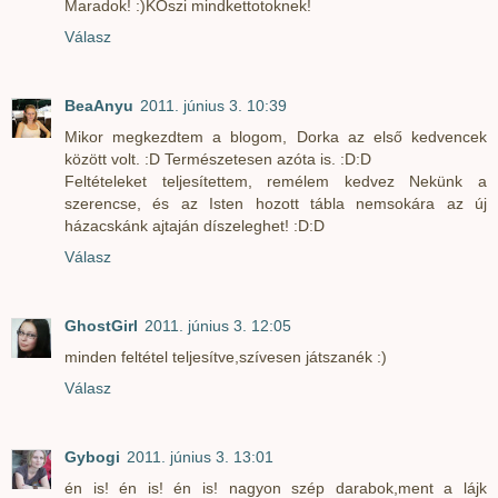
Maradok! :)KOszi mindkettotoknek!
Válasz
BeaAnyu
2011. június 3. 10:39
Mikor megkezdtem a blogom, Dorka az első kedvencek
között volt. :D Természetesen azóta is. :D:D
Feltételeket teljesítettem, remélem kedvez Nekünk a
szerencse, és az Isten hozott tábla nemsokára az új
házacskánk ajtaján díszeleghet! :D:D
Válasz
GhostGirl
2011. június 3. 12:05
minden feltétel teljesítve,szívesen játszanék :)
Válasz
Gybogi
2011. június 3. 13:01
én is! én is! én is! nagyon szép darabok,ment a lájk