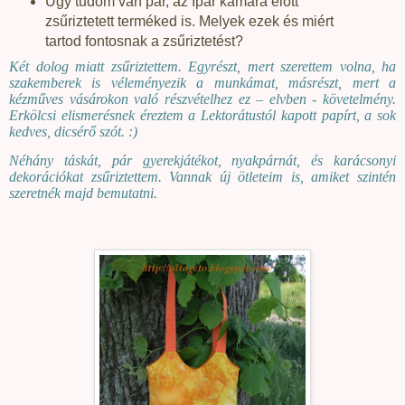
Úgy tudom van pár, az Ipar kamara előtt
zsűriztetett terméked is. Melyek ezek és miért
tartod fontosnak a zsűriztetést?
Két dolog miatt zsűriztettem. Egyrészt, mert szerettem volna, ha
szakemberek is véleményezik a munkámat, másrészt, mert a
kézműves vásárokon való részvételhez ez – elvben - követelmény.
Erkölcsi elismerésnek éreztem a Lektorátustól kapott papírt, a sok
kedves, dicsérő szót. :)
Néhány táskát, pár gyerekjátékot, nyakpárnát, és karácsonyi
dekorációkat zsűriztettem. Vannak új ötleteim is, amiket szintén
szeretnék majd bemutatni.