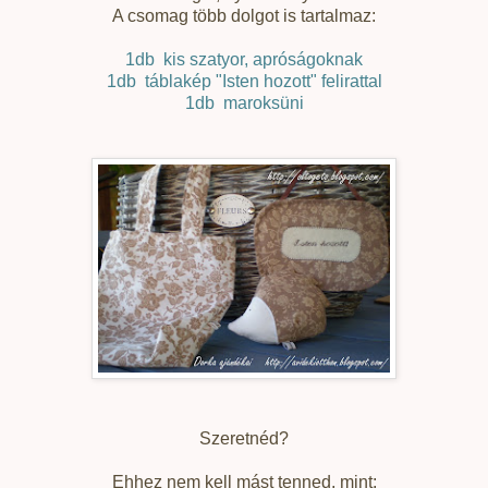
A csomag több dolgot is tartalmaz:
1db kis szatyor, apróságoknak
1db táblakép "Isten hozott" felirattal
1db maroksüni
Szeretnéd?
Ehhez nem kell mást tenned, mint: