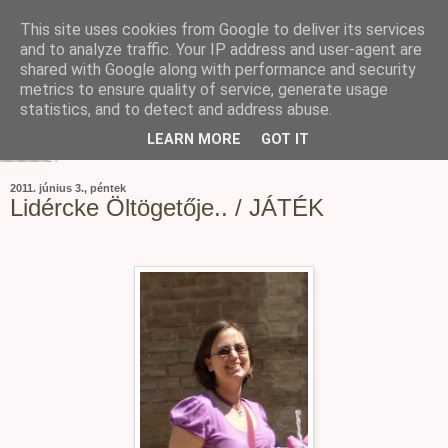
This site uses cookies from Google to deliver its services
and to analyze traffic. Your IP address and user-agent are
shared with Google along with performance and security
metrics to ensure quality of service, generate usage
statistics, and to detect and address abuse.
LEARN MORE
GOT IT
2011. június 3., péntek
Lidércke Öltögetője.. / JÁTÉK