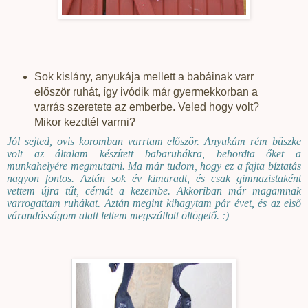
Sok kislány, anyukája mellett a babáinak varr
először ruhát, így ivódik már gyermekkorban a
varrás szeretete az emberbe. Veled hogy volt?
Mikor kezdtél varrni?
Jól sejted, ovis koromban varrtam először. Anyukám rém büszke
volt az általam készített babaruhákra, behordta őket a
munkahelyére megmutatni. Ma már tudom, hogy ez a fajta bíztatás
nagyon fontos. Aztán sok év kimaradt, és csak gimnazistaként
vettem újra tűt, cérnát a kezembe. Akkoriban már magamnak
varrogattam ruhákat. Aztán megint kihagytam pár évet, és az első
várandósságom alatt lettem megszállott öltögető. :)