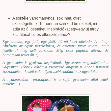
A sokféle varrományhoz, sok ihlet, ötlet
szükségeltetik. Te honnan szerzed be ezeket, mi
adja az új ötleteket, inspirációkat egy-egy új tárgy
kitalálásához és elkészítéséhez?
Egy mondat, egy fotó, egy játék, bármi lehet ötletadó. A minap
ránéztem az egyik macskánkra, és eszembe jutott valami, amit
feltétlenül meg kell varrnom. Még csak papíron létezik, de
hamarosan testet ölt. :)
A gyerekeim is gyakran inspirálnak. Igyekszem megvalósítani a
vágyaikat. Többek között a zsepitartó angyalt is Andor fiamnak
köszönhetem: kellett valamilyen zsebkendőtartó az ágya fölé.
A nyakpárnáim
prototípusai is a saját gyerekeim által lettek
tesztelve. :)