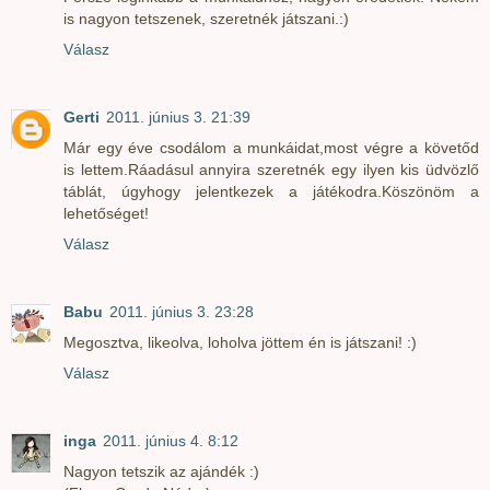
is nagyon tetszenek, szeretnék játszani.:)
Válasz
Gerti
2011. június 3. 21:39
Már egy éve csodálom a munkáidat,most végre a követőd
is lettem.Ráadásul annyira szeretnék egy ilyen kis üdvözlő
táblát, úgyhogy jelentkezek a játékodra.Köszönöm a
lehetőséget!
Válasz
Babu
2011. június 3. 23:28
Megosztva, likeolva, loholva jöttem én is játszani! :)
Válasz
inga
2011. június 4. 8:12
Nagyon tetszik az ajándék :)