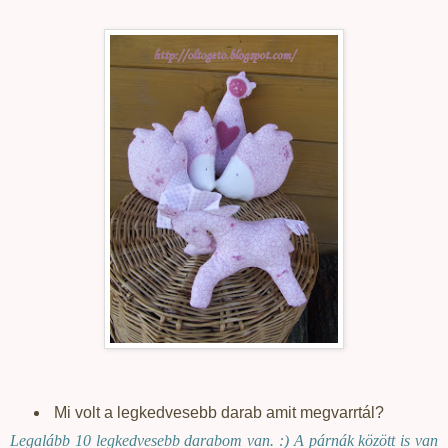
Mi volt a legkedvesebb darab amit megvarrtál?
Legalább 10 legkedvesebb darabom van. :) A párnák között is van