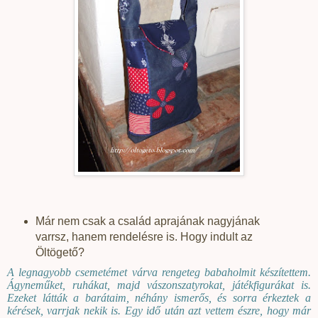
Már nem csak a család aprajának nagyjának
varrsz, hanem rendelésre is. Hogy indult az
Öltögető?
A legnagyobb csemetémet várva rengeteg babaholmit készítettem.
Ágyneműket, ruhákat, majd vászonszatyrokat, játékfigurákat is.
Ezeket látták a barátaim, néhány ismerős, és sorra érkeztek a
kérések, varrjak nekik is. Egy idő után azt vettem észre, hogy már