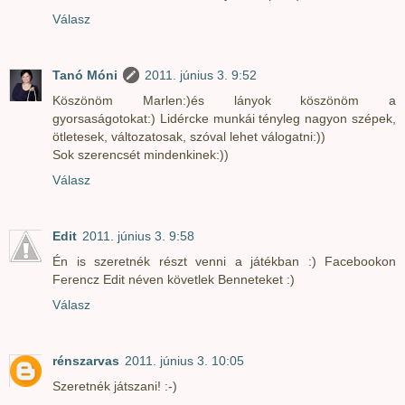
Válasz
Tanó Móni
2011. június 3. 9:52
Köszönöm Marlen:)és lányok köszönöm a
gyorsaságotokat:) Lidércke munkái tényleg nagyon szépek,
ötletesek, változatosak, szóval lehet válogatni:))
Sok szerencsét mindenkinek:))
Válasz
Edit
2011. június 3. 9:58
Én is szeretnék részt venni a játékban :) Facebookon
Ferencz Edit néven követlek Benneteket :)
Válasz
rénszarvas
2011. június 3. 10:05
Szeretnék játszani! :-)