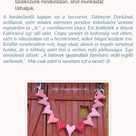
találkozunk minduntalan, ahol munkáidat
láthatjuk.
A barátnőimtől kaptam ezt a becenevet. Többnyire Dorkának
szólítanak, ezért minden internetes portálon ledorkaként szoktam
regisztrálni (a „le” a vezetéknevem eleje). Ezt ferdítették a lányok
Lidérckévé egy idő után. Csupa szeretet és kedvesség volt ebben,
ezért is választottam ezt a becenevemet, mikor blogot kezdtem írni.
Később szembesültem vele, hogy akad, akinek ez negatív tartalmat
hordoz, de a többség azért érzi a névben rejlő játékosságot. Egy
olvasómtól idézek: „
A lidércek igazándiból familiáris védő-segítő
szellemek.”
Már csak ezért is szeretem ezt a nevet! :D