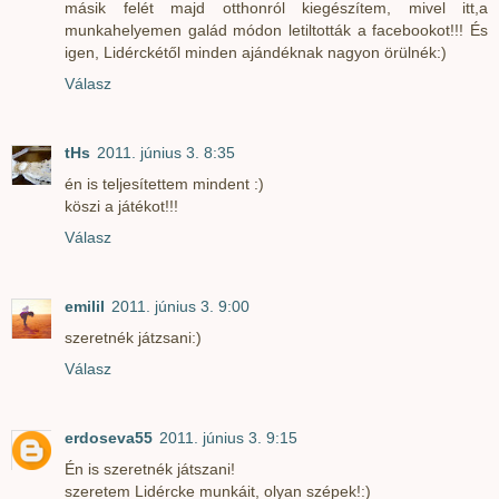
másik felét majd otthonról kiegészítem, mivel itt,a
munkahelyemen galád módon letiltották a facebookot!!! És
igen, Lidérckétől minden ajándéknak nagyon örülnék:)
Válasz
tHs
2011. június 3. 8:35
én is teljesítettem mindent :)
köszi a játékot!!!
Válasz
emilil
2011. június 3. 9:00
szeretnék játzsani:)
Válasz
erdoseva55
2011. június 3. 9:15
Én is szeretnék játszani!
szeretem Lidércke munkáit, olyan szépek!:)