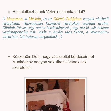
Hol találkozhatunk Veled és munkáiddal?
A
blogomon
,
a
Meskán
, és az
Ötletek Boltjában
vagyok elérhető
virtuálisan. Valóságosan kézműves vásárokon szoktam árulni.
Elindult Pécsett egy remek kezdeményezés, úgy néz ki, két hetente
vasárnaponként lesz vásár a Király utca 9-ben, a Velosophie-
udvarban. Ott biztosan megtaláltok. :)
Köszönöm Dóri, hogy válaszoltál kérdéseimre!
Munkádhoz nagyon sok sikert kívánok sok
szeretettel!