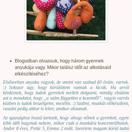
Blogodban olvassuk, hogy három gyermek
anyukája vagy. Mikor találsz időt az alkotásaid
elkészítéséhez?
Elsősorban anyuka vagyok, de amint van szabad fél órám, varrok.
:) Sokszor úgy, hogy körülöttem vannak a kicsik. Ha arról
kérdeznek, hogy tudok gyerekek mellett dolgozni, mindig elsütöm
azt a mondatot, hogy „a szám független a kezemtől”, vagyis varrás
közben is tudok beszélgetni, mesélni. :) Szabni, munkát előkészíteni,
vasalni pedig akkor is lehet, amikor alszanak.
Az igazsághoz hozzá tartozik, hogy ahogy nőnek a gyerekek, egyre
több időt hagynak nekem, mikor csak a munkára koncentrálhatok.
Andor 8 éves, Petúr 5, Emma 2 múlt. Szeretem magam körül tudni