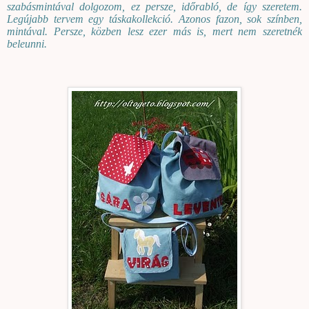
szabásmintával dolgozom, ez persze, időrabló, de így szeretem.
Legújabb tervem egy táskakollekció. Azonos fazon, sok színben,
mintával. Persze, közben lesz ezer más is, mert nem szeretnék
beleunni.