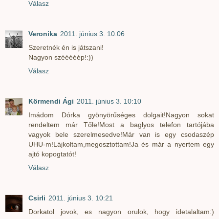
Válasz
Veronika
2011. június 3. 10:06
Szeretnék én is játszani!
Nagyon szééééép!:))
Válasz
Körmendi Ági
2011. június 3. 10:10
Imádom Dórka gyönyörűséges dolgait!Nagyon sokat
rendeltem már Tőle!Most a baglyos telefon tartójába
vagyok bele szerelmesedve!Már van is egy csodaszép
UHU-m!Lájkoltam,megosztottam!Ja és már a nyertem egy
ajtó kopogtatót!
Válasz
Csirli
2011. június 3. 10:21
Dorkatol jovok, es nagyon orulok, hogy idetalaltam:)