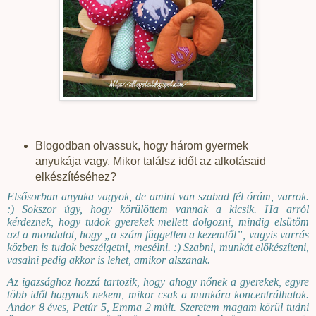
Blogodban olvassuk, hogy három gyermek
anyukája vagy. Mikor találsz időt az alkotásaid
elkészítéséhez?
Elsősorban anyuka vagyok, de amint van szabad fél órám, varrok.
:) Sokszor úgy, hogy körülöttem vannak a kicsik. Ha arról
kérdeznek, hogy tudok gyerekek mellett dolgozni, mindig elsütöm
azt a mondatot, hogy „a szám független a kezemtől”, vagyis varrás
közben is tudok beszélgetni, mesélni. :) Szabni, munkát előkészíteni,
vasalni pedig akkor is lehet, amikor alszanak.
Az igazsághoz hozzá tartozik, hogy ahogy nőnek a gyerekek, egyre
több időt hagynak nekem, mikor csak a munkára koncentrálhatok.
Andor 8 éves, Petúr 5, Emma 2 múlt. Szeretem magam körül tudni