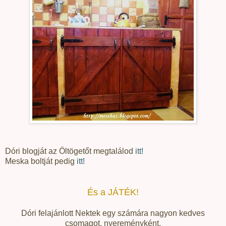
Dóri blogját az Öltögetőt megtalálod
itt!
Meska boltját pedig
itt!
És a JÁTÉK!
Dóri felajánlott Nektek egy számára nagyon kedves
csomagot, nyereményként.