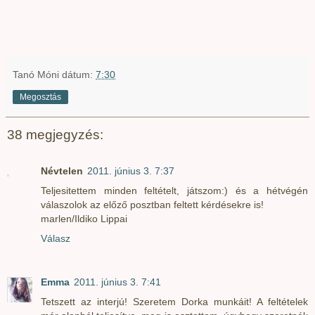
Tanó Móni
dátum:
7:30
Megosztás
38 megjegyzés:
Névtelen
2011. június 3. 7:37
Teljesitettem minden feltételt, játszom:) és a hétvégén
válaszolok az előző posztban feltett kérdésekre is!
marlen/Ildiko Lippai
Válasz
Emma
2011. június 3. 7:41
Tetszett az interjú! Szeretem Dorka munkáit! A feltételek