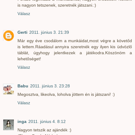
is nagyon tetszenek, szeretnék játszani.:)
Válasz
Gerti
2011. június 3. 21:39
Már egy éve csodálom a munkáidat,most végre a követőd
is lettem.Ráadásul annyira szeretnék egy ilyen kis üdvözlő
táblát, úgyhogy jelentkezek a játékodra.Köszönöm a
lehetőséget!
Válasz
Babu
2011. június 3. 23:28
Megosztva, likeolva, loholva jöttem én is játszani! :)
Válasz
inga
2011. június 4. 8:12
Nagyon tetszik az ajándék :)