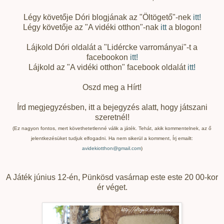
Légy követője Dóri blogjának az "Öltögető"-nek
itt!
Légy követője az "A vidéki otthon"-nak
itt
a blogon!
Lájkold Dóri oldalát a "Lidércke varrományai"-t a
facebookon
itt!
Lájkold az "A vidéki otthon" facebook oldalát
itt!
Oszd meg a Hírt!
Írd megjegyzésben, itt a bejegyzés alatt, hogy játszani
szeretnél!
(Ez nagyon fontos, mert követhetetlenné válik a játék. Tehát, akik kommentelnek, az ő
jelentkezésüket tudjuk elfogadni. Ha nem sikerül a komment, Írj emailt:
avidekiotthon@gmail.com
)
A Játék június 12-én, Pünkösd vasárnap este este 20 00-kor
ér véget.