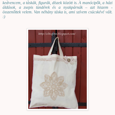
kedvencem, a táskák, figurák, díszek között is. A manócipők, a házi
áldások, a zsepis tündérek és a nyakpárnák – azt hiszem -
összenőttek velem. Van néhány táska is, ami szívem csücskévé vált.
:)