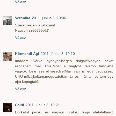
Válasz
Veronika
2011. június 3. 10:06
Szeretnék én is játszani!
Nagyon szééééép!:))
Válasz
Körmendi Ági
2011. június 3. 10:10
Imádom Dórka gyönyörűséges dolgait!Nagyon sokat
rendeltem már Tőle!Most a baglyos telefon tartójába
vagyok bele szerelmesedve!Már van is egy csodaszép
UHU-m!Lájkoltam,megosztottam!Ja és már a nyertem egy
ajtó kopogtatót!
Válasz
Csirli
2011. június 3. 10:21
Dorkatol jovok, es nagyon orulok, hogy idetalaltam:)