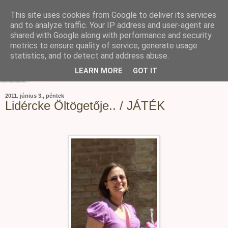
This site uses cookies from Google to deliver its services
and to analyze traffic. Your IP address and user-agent are
shared with Google along with performance and security
metrics to ensure quality of service, generate usage
statistics, and to detect and address abuse.
LEARN MORE
GOT IT
2011. június 3., péntek
Lidércke Öltögetője.. / JÁTÉK