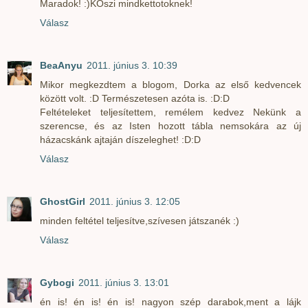
Maradok! :)KOszi mindkettotoknek!
Válasz
BeaAnyu
2011. június 3. 10:39
Mikor megkezdtem a blogom, Dorka az első kedvencek
között volt. :D Természetesen azóta is. :D:D
Feltételeket teljesítettem, remélem kedvez Nekünk a
szerencse, és az Isten hozott tábla nemsokára az új
házacskánk ajtaján díszeleghet! :D:D
Válasz
GhostGirl
2011. június 3. 12:05
minden feltétel teljesítve,szívesen játszanék :)
Válasz
Gybogi
2011. június 3. 13:01
én is! én is! én is! nagyon szép darabok,ment a lájk