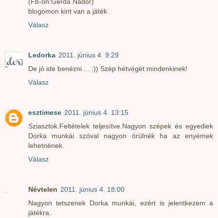
(Fb-on:Gerda Nádor)
blogomon kint van a játék
Válasz
Ledorka
2011. június 4. 9:29
De jó ide benézni.... :)) Szép hétvégét mindenkinek!
Válasz
esztimese
2011. június 4. 13:15
Sziasztok.Feltételek teljesítve.Nagyon szépek és egyediek
Dorka munkái szóval nagyon örülnék ha az enyémek
lehetnének.
Válasz
Névtelen
2011. június 4. 18:00
Nagyon tetszenek Dorka munkái, ezért is jelentkezem a
játékra.