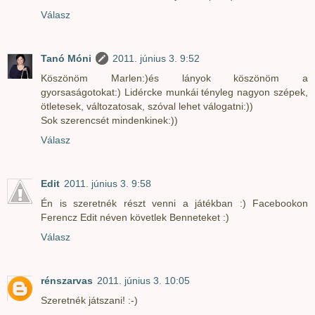
Válasz
Tanó Móni
2011. június 3. 9:52
Köszönöm Marlen:)és lányok köszönöm a
gyorsaságotokat:) Lidércke munkái tényleg nagyon szépek,
ötletesek, változatosak, szóval lehet válogatni:))
Sok szerencsét mindenkinek:))
Válasz
Edit
2011. június 3. 9:58
Én is szeretnék részt venni a játékban :) Facebookon
Ferencz Edit néven követlek Benneteket :)
Válasz
rénszarvas
2011. június 3. 10:05
Szeretnék játszani! :-)