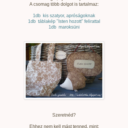
A csomag több dolgot is tartalmaz:
1db kis szatyor, apróságoknak
1db táblakép "Isten hozott" felirattal
1db maroksüni
Szeretnéd?
Ehhez nem kell mást tenned, mint: