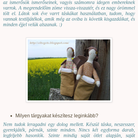
az ismerősök ismerőseinek, vagyis számomra idegen embereknek
varrok. A megrendelőim zöme vissza-visszatér, és ez nagy örömmel
tölt el. Látok sok éve varrt táskákat használatban, tudom, hogy
vannak textiljátékok, amik még az oviba is követik kisgazdáikat, és
minden éjjel velük alszanak. :)
Milyen tárgyakat készítesz leginkább?
Nem tudok leragadni egy dolog mellett. Készül táska, neszesszer,
gyerekjáték, párnák, szinte minden. Nincs két egyforma darab,
legfeljebb hasonlók. Szinte mindig saját ötlet alapján, saját