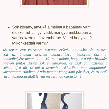
Sok kislány, anyukája mellett a babáinak varr
először ruhát, így ivódik már gyermekkorban a
varrás szeretete az emberbe. Veled hogy volt?
Mikor kezdtél varrni?
Jól sejted, ovis koromban varrtam először. Anyukám rém büszke
volt az általam készített babaruhákra, behordta őket a
munkahelyére megmutatni. Ma már tudom, hogy ez a fajta bíztatás
nagyon fontos. Aztán sok év kimaradt, és csak gimnazistaként
vettem újra tűt, cérnát a kezembe. Akkoriban már magamnak
varrogattam ruhákat. Aztán megint kihagytam pár évet, és az első
várandósságom alatt lettem megszállott öltögető. :)