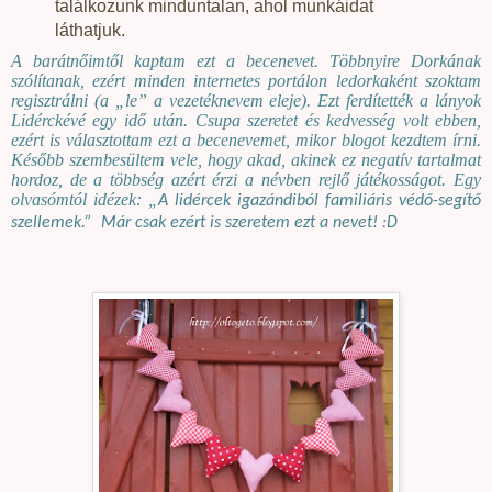
találkozunk minduntalan, ahol munkáidat
láthatjuk.
A barátnőimtől kaptam ezt a becenevet. Többnyire Dorkának
szólítanak, ezért minden internetes portálon ledorkaként szoktam
regisztrálni (a „le” a vezetéknevem eleje). Ezt ferdítették a lányok
Lidérckévé egy idő után. Csupa szeretet és kedvesség volt ebben,
ezért is választottam ezt a becenevemet, mikor blogot kezdtem írni.
Később szembesültem vele, hogy akad, akinek ez negatív tartalmat
hordoz, de a többség azért érzi a névben rejlő játékosságot. Egy
olvasómtól idézek: „
A lidércek igazándiból familiáris védő-segítő
szellemek.”
Már csak ezért is szeretem ezt a nevet! :D