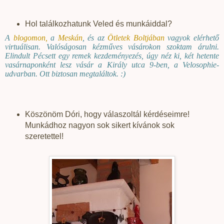
Hol találkozhatunk Veled és munkáiddal?
A
blogomon
,
a
Meskán
, és az
Ötletek Boltjában
vagyok elérhető
virtuálisan. Valóságosan kézműves vásárokon szoktam árulni.
Elindult Pécsett egy remek kezdeményezés, úgy néz ki, két hetente
vasárnaponként lesz vásár a Király utca 9-ben, a Velosophie-
udvarban. Ott biztosan megtaláltok. :)
Köszönöm Dóri, hogy válaszoltál kérdéseimre!
Munkádhoz nagyon sok sikert kívánok sok
szeretettel!