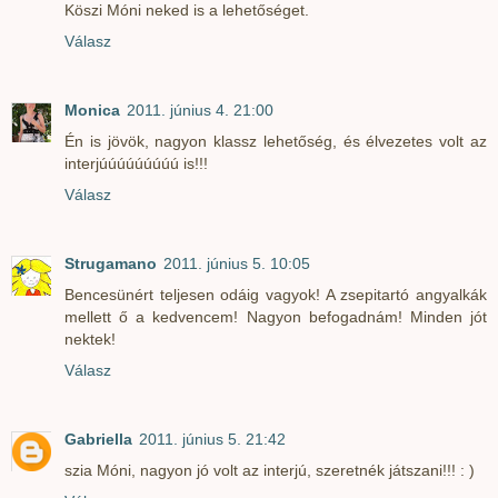
Köszi Móni neked is a lehetőséget.
Válasz
Monica
2011. június 4. 21:00
Én is jövök, nagyon klassz lehetőség, és élvezetes volt az
interjúúúúúúúúú is!!!
Válasz
Strugamano
2011. június 5. 10:05
Bencesünért teljesen odáig vagyok! A zsepitartó angyalkák
mellett ő a kedvencem! Nagyon befogadnám! Minden jót
nektek!
Válasz
Gabriella
2011. június 5. 21:42
szia Móni, nagyon jó volt az interjú, szeretnék játszani!!! : )