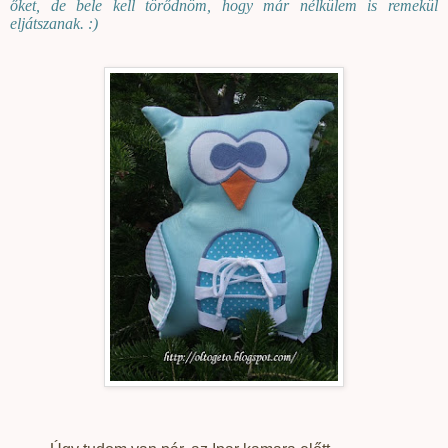
őket, de bele kell törődnöm, hogy már nélkülem is remekül
eljátszanak. :)