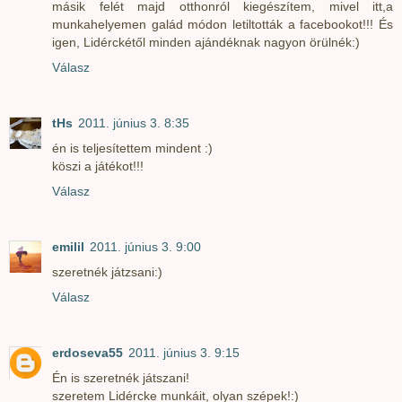
másik felét majd otthonról kiegészítem, mivel itt,a
munkahelyemen galád módon letiltották a facebookot!!! És
igen, Lidérckétől minden ajándéknak nagyon örülnék:)
Válasz
tHs
2011. június 3. 8:35
én is teljesítettem mindent :)
köszi a játékot!!!
Válasz
emilil
2011. június 3. 9:00
szeretnék játzsani:)
Válasz
erdoseva55
2011. június 3. 9:15
Én is szeretnék játszani!
szeretem Lidércke munkáit, olyan szépek!:)