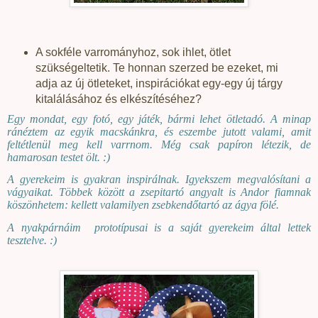
A sokféle varrományhoz, sok ihlet, ötlet
szükségeltetik. Te honnan szerzed be ezeket, mi
adja az új ötleteket, inspirációkat egy-egy új tárgy
kitalálásához és elkészítéséhez?
Egy mondat, egy fotó, egy játék, bármi lehet ötletadó. A minap
ránéztem az egyik macskánkra, és eszembe jutott valami, amit
feltétlenül meg kell varrnom. Még csak papíron létezik, de
hamarosan testet ölt. :)
A gyerekeim is gyakran inspirálnak. Igyekszem megvalósítani a
vágyaikat. Többek között a zsepitartó angyalt is Andor fiamnak
köszönhetem: kellett valamilyen zsebkendőtartó az ágya fölé.
A nyakpárnáim
prototípusai is a saját gyerekeim által lettek
tesztelve. :)