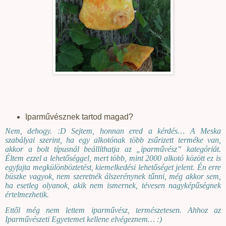
Iparművésznek tartod magad?
Nem, dehogy. :D Sejtem, honnan ered a kérdés… A Meska
szabályai szerint, ha egy alkotónak több zsűrizett terméke van,
akkor a bolt típusnál beállíthatja az „iparművész” kategóriát.
Éltem ezzel a lehetőséggel, mert több, mint 2000 alkotó között ez is
egyfajta megkülönböztetést, kiemelkedési lehetőséget jelent. Én erre
büszke vagyok, nem szeretnék álszerénynek tűnni, még akkor sem,
ha esetleg olyanok, akik nem ismernek, tévesen nagyképűségnek
értelmezhetik.
Ettől még nem lettem iparművész, természetesen. Ahhoz az
Iparművészeti Egyetemet kellene elvégeznem… :)