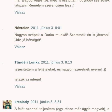
már alapból teljesítve, meg is osztottam, úgyhogy szeretnék
játszani! Remélem szerencsém lesz :)
Válasz
Névtelen
2011. június 3. 8:01
Nagyon szépek a Dorka munkái! Szeretnék én is játszani.
Üdv, jó hétvégét!
Válasz
Tündéri Lonka
2011. június 3. 8:13
teljesítettem a feltételeket, és nagyon szeretnék nyerni! :))
tetszik az interjú!
Válasz
krealady
2011. június 3. 8:31
A felét azonnal teljesítem (egy része már úgyis megvolt), a