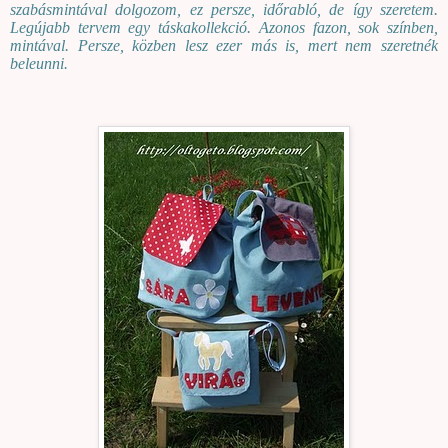
szabásmintával dolgozom, ez persze, időrabló, de így szeretem.
Legújabb tervem egy táskakollekció. Azonos fazon, sok színben,
mintával. Persze, közben lesz ezer más is, mert nem szeretnék
beleunni.