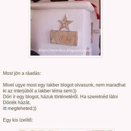
Most jön a ráadás:
Mivel ugye most egy lakber blogot olvasunk, nem maradhat
ki az interjúból a lakber téma sem:))
Dóri ír egy blogot, házuk történetéről. Ha szeretnéd látni
Dóriék házát,
itt
megteheted:))
Egy kis ízelítő: