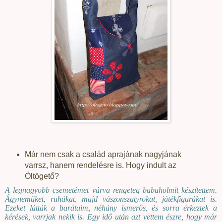
Már nem csak a család aprajának nagyjának
varrsz, hanem rendelésre is. Hogy indult az
Öltögető?
A legnagyobb csemetémet várva rengeteg babaholmit készítettem.
Ágyneműket, ruhákat, majd vászonszatyrokat, játékfigurákat is.
Ezeket látták a barátaim, néhány ismerős, és sorra érkeztek a
kérések, varrjak nekik is. Egy idő után azt vettem észre, hogy már