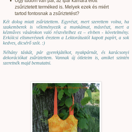
Úgy tudom van pár, az Ipar kamara előtt
zsűriztetett terméked is. Melyek ezek és miért
tartod fontosnak a zsűriztetést?
Két dolog miatt zsűriztettem. Egyrészt, mert szerettem volna, ha
szakemberek is véleményezik a munkámat, másrészt, mert a
kézműves vásárokon való részvételhez ez – elvben - követelmény.
Erkölcsi elismerésnek éreztem a Lektorátustól kapott papírt, a sok
kedves, dicsérő szót. :)
Néhány táskát, pár gyerekjátékot, nyakpárnát, és karácsonyi
dekorációkat zsűriztettem. Vannak új ötleteim is, amiket szintén
szeretnék majd bemutatni.