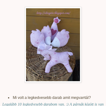
Mi volt a legkedvesebb darab amit megvarrtál?
Legalább 10 legkedvesebb darabom van. :) A párnák között is van