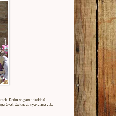
getek. Dorka nagyon sokoldalú.
guráival, táskáival, nyakpárnáival..