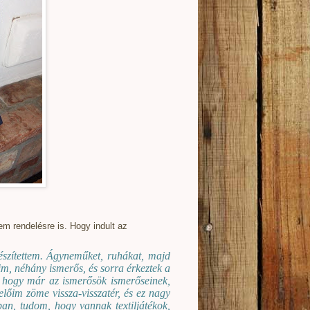
m rendelésre is. Hogy indult az
szítettem. Ágyneműket, ruhákat, majd
aim, néhány ismerős, és sorra érkeztek a
e, hogy már az ismerősök ismerőseinek,
őim zöme vissza-visszatér, és ez nagy
ban, tudom, hogy vannak textiljátékok,