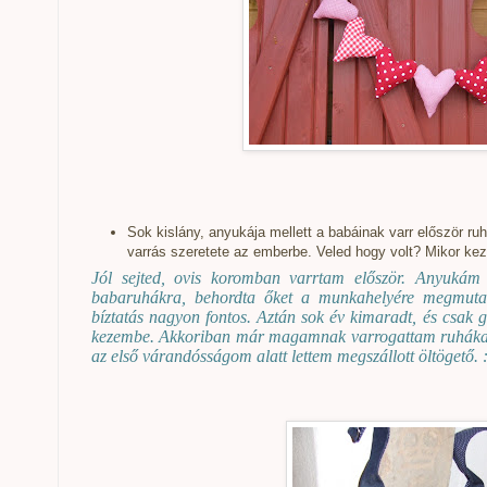
Sok kislány, anyukája mellett a babáinak varr először ru
varrás szeretete az emberbe. Veled hogy volt? Mikor kezd
Jól sejted, ovis koromban varrtam először. Anyukám 
babaruhákra, behordta őket a munkahelyére megmuta
bíztatás nagyon fontos. Aztán sok év kimaradt, és csak g
kezembe. Akkoriban már magamnak varrogattam ruhákat.
az első várandósságom alatt lettem megszállott öltögető. :