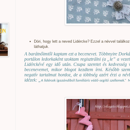
Dóri, hogy lett a neved Lidércke? Ezzel a névvel találk
láthatjuk.
A barátnőimtől kaptam ezt a becenevet. Többnyire Dorkán
portálon ledorkaként szoktam regisztrálni (a „le” a vezet
Lidérckévé egy idő után. Csupa szeretet és kedvesség v
becenevemet, mikor blogot kezdtem írni. Később szem
negatív tartalmat hordoz, de a többség azért érzi a név
idézek: „
A lidércek igazándiból familiáris védő-segítő szellemek.”
M