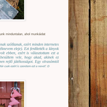
ozunk minduntalan, ahol munkáidat
ak szólítanak, ezért minden internetes
éknevem eleje). Ezt ferdítették a lányok
olt ebben, ezért is választottam ezt a
besültem vele, hogy akad, akinek ez
ben rejlő játékosságot. Egy olvasómtól
ár csak ezért is szeretem ezt a nevet! :D