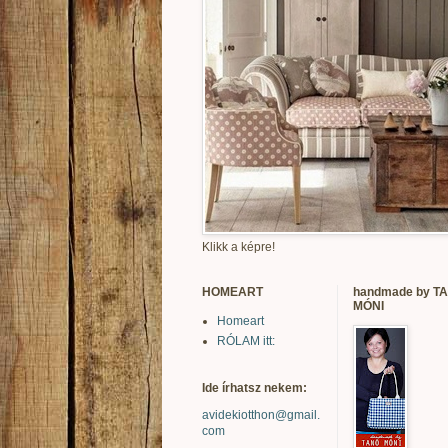
Klikk a képre!
HOMEART
handmade by T
MÓNI
Homeart
RÓLAM itt:
Ide írhatsz nekem:
avidekiotthon@gmail.
com