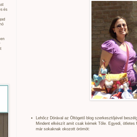
st
és és
gad
anó
ben
v
t
Lehőcz Dórával az Öltögető blog szerkesztőjével beszél
Mindent elkészít amit csak kérnek Tőle. Egyedi, ötletes fi
már sokaknak okozott örömöt: