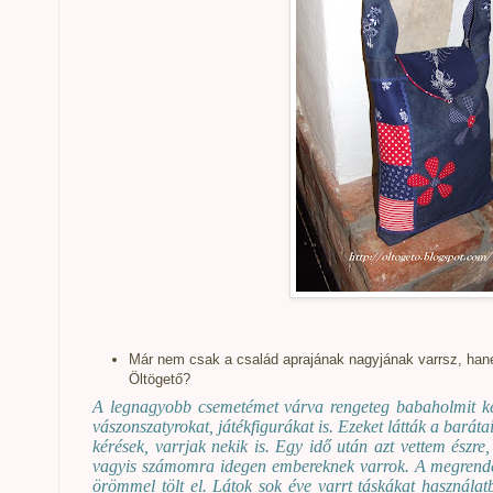
Már nem csak a család aprajának nagyjának varrsz, hane
Öltögető?
A legnagyobb csemetémet várva rengeteg babaholmit ké
vászonszatyrokat, játékfigurákat is. Ezeket látták a barát
kérések, varrjak nekik is. Egy idő után azt vettem észr
vagyis számomra idegen embereknek varrok. A megrendel
örömmel tölt el. Látok sok éve varrt táskákat használat