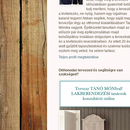
időszakában gyakorlati tudá
tudj meríteni, hogy a tervez
a kivitelezés, ne nyűg, hanem egy izgalmas
kaland legyen! Abban segítek, hogy saját ma
tervezője légy az otthonod kialakításában! T
Mónika vagyok. Építészetet tanultam majd az
először pár évig építészirodában majd
belsőépítész irodában dolgoztam a tervezés
és a kivitelezés levezetésében. Az eltelt 20 é
alatt gyűjtött tapasztalatokat és szakmai tudás
osztom meg veled, ha velem tartasz.
Teljes profil megtekintése
Otthonodat tervezed és segítségre van
szükséged?