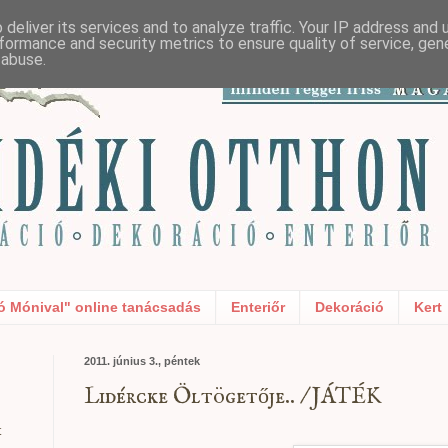
deliver its services and to analyze traffic. Your IP address and
formance and security metrics to ensure quality of service, ge
 abuse.
ó Mónival" online tanácsadás
Enteriőr
Dekoráció
Kert
2011. június 3., péntek
Lidércke Öltögetője.. / JÁTÉK
t