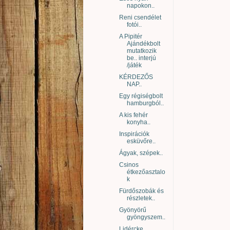
napokon..
Reni csendélet
fotói..
A Pipitér
Ajándékbolt
mutatkozik
be.. interjú
/játék
KÉRDEZŐS
NAP..
Egy régiségbolt
hamburgból..
A kis fehér
konyha..
Inspirációk
esküvőre..
Ágyak, szépek..
Csinos
étkezőasztalo
k
Fürdőszobák és
részletek..
Gyönyörű
gyöngyszem..
Lidércke