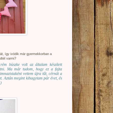
hát, így ivódik már gyermekkorban a
tél varrni?
rém büszke volt az általam készített
tni. Ma már tudom, hogy ez a fajta
imnazistaként vettem újra tűt, cérnát a
 Aztán megint kihagytam pár évet, és
)