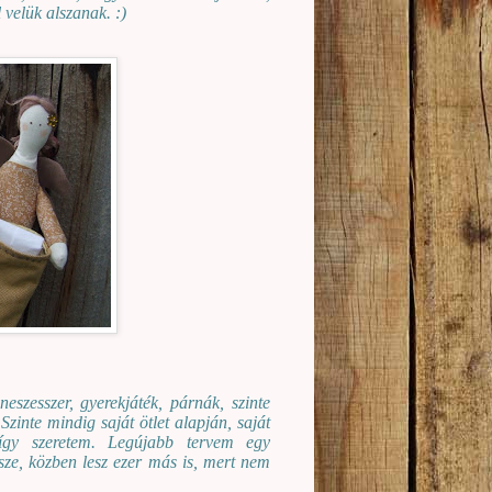
 velük alszanak. :)
eszesszer, gyerekjáték, párnák, szinte
zinte mindig saját ötlet alapján, saját
 így szeretem. Legújabb tervem egy
sze, közben lesz ezer más is, mert nem