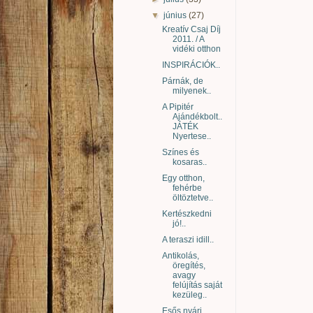
▼
június
(27)
Kreatív Csaj Díj
2011. / A
vidéki otthon
INSPIRÁCIÓK..
Párnák, de
milyenek..
A Pipitér
Ajándékbolt..
JÁTÉK
Nyertese..
Színes és
kosaras..
Egy otthon,
fehérbe
öltöztetve..
Kertészkedni
jó!..
A teraszi idill..
Antikolás,
öregítés,
avagy
felújítás saját
kezüleg..
Esős nyári