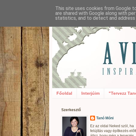
This site uses cookies from Google to 
are shared with Google along with per
statistics, and to detect and address
Főoldal
Interjúim
"Tervezz Tan
Szerkesztő
Tanó Móni
Ez az oldal Neked szól, ha
felújítás vagy építkezés előt
állsz, hogy még a tervezés