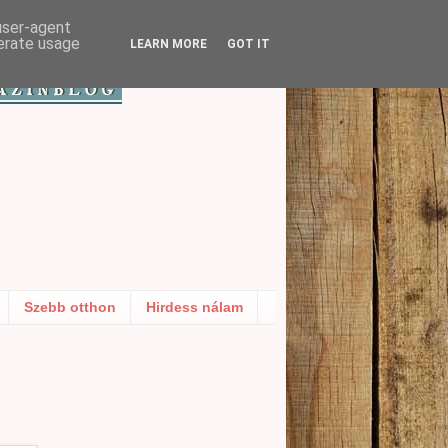
 user-agent
nerate usage
LEARN MORE
GOT IT
Szebb otthon
Hirdess nálam