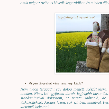
amik még az oviba is követik kisgazdáikat, és minden éjjel
Milyen tárgyakat készítesz leginkább?
Nem tudok leragadni egy dolog mellett. Készül táska, n
minden. Nincs két egyforma darab, legfeljebb hasonlók. S
szabásmintával dolgozom, ez persze, időrabló, de
táskakollekció. Azonos fazon, sok színben, mintával. Per
szeretnék beleunni.