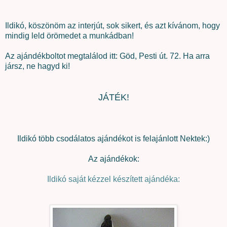
Ildikó, köszönöm az interjút, sok sikert, és azt kívánom, hogy
mindig leld örömedet a munkádban!
Az ajándékboltot megtalálod itt: Göd, Pesti út. 72. Ha arra
jársz, ne hagyd ki!
JÁTÉK!
Ildikó több csodálatos ajándékot is felajánlott Nektek:)
Az ajándékok:
Ildikó saját kézzel készített ajándéka: