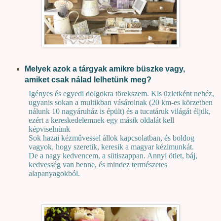
Melyek azok a tárgyak amikre büszke vagy,
amiket csak nálad lelhetünk meg?
Igényes és egyedi dolgokra törekszem. Kis üzletként nehéz,
ugyanis sokan a multikban vásárolnak (20 km-es körzetben
nálunk 10 nagyáruház is épült) és a tucatáruk világát éljük,
ezért a kereskedelemnek egy másik oldalát kell
képviselnünk
Sok hazai kézművessel állok kapcsolatban, és boldog
vagyok, hogy szeretik, keresik a magyar kézimunkát.
De a nagy kedvencem, a sütiszappan. Annyi ötlet, báj,
kedvesség van benne, és mindez természetes
alapanyagokból.