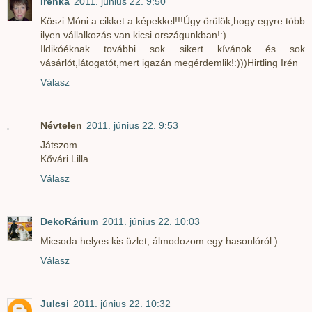
Irenka
2011. június 22. 9:50
Köszi Móni a cikket a képekkel!!!Úgy örülök,hogy egyre több
ilyen vállalkozás van kicsi országunkban!:)
Ildikóéknak további sok sikert kívánok és sok
vásárlót,látogatót,mert igazán megérdemlik!:)))Hirtling Irén
Válasz
Névtelen
2011. június 22. 9:53
Játszom
Kővári Lilla
Válasz
DekoRárium
2011. június 22. 10:03
Micsoda helyes kis üzlet, álmodozom egy hasonlóról:)
Válasz
Julcsi
2011. június 22. 10:32