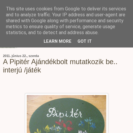
This site uses cookies from Google to deliver its services
and to analyze traffic. Your IP address and user-agent are
shared with Google along with performance and security
metrics to ensure quality of service, generate usage
statistics, and to detect and address abuse.
LEARN MORE
GOT IT
2011. június 22., szerda
A Pipitér Ajándékbolt mutatkozik be..
interjú /játék