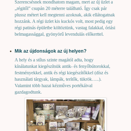
Szerencsésnek mondhatom magam, mert az új üzlet a
„régitől” csupán 20 méterre található. Így csak pár
plussz métert kell megtenni azoknak, akik ellátogatnak
hozzánk. A régi üzlet kis kuckós volt, most pedig egy
régi patinás épületbe költöztünk, vastag falakkal, óriási
belmagassággal, gyönyörű levendulás előkerttel.
Mik az újdonságok az új helyen?
A hely és a stílus szinte magától adta, hogy
kínálatunkat kiegészítsük antik- és fenyőbútorokkal,
festményekkel, antik és régi kiegészítőkkel (dísz és
használati tárgyak, lámpák, terítők, tükrök…..).
Valamint több hazai kézműves portékáival
gazdagodtunk.