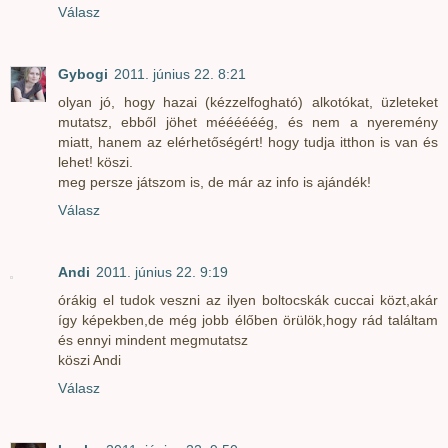
Válasz
Gybogi
2011. június 22. 8:21
olyan jó, hogy hazai (kézzelfogható) alkotókat, üzleteket
mutatsz, ebből jöhet méééééég, és nem a nyeremény
miatt, hanem az elérhetőségért! hogy tudja itthon is van és
lehet! köszi.
meg persze játszom is, de már az info is ajándék!
Válasz
Andi
2011. június 22. 9:19
órákig el tudok veszni az ilyen boltocskák cuccai közt,akár
így képekben,de még jobb élőben örülök,hogy rád találtam
és ennyi mindent megmutatsz
köszi Andi
Válasz