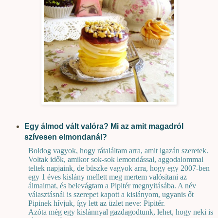
Egy álmod vált valóra? Mi az amit magadról
szívesen elmondanál?
Boldog vagyok, hogy rátaláltam arra, amit igazán szeretek.
Voltak idők, amikor sok-sok lemondással, aggodalommal
teltek napjaink, de büszke vagyok arra, hogy egy 2007-ben
egy 1 éves kislány mellett meg mertem valósítani az
álmaimat, és belevágtam a Pipitér megnyitásába. A név
választásnál is szerepet kapott a kislányom, ugyanis őt
Pipinek hívjuk, így lett az üzlet neve: Pipitér.
Azóta még egy kislánnyal gazdagodtunk, lehet, hogy neki is