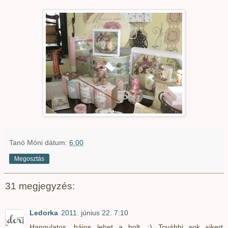
Tanó Móni
dátum:
6:00
Megosztás
31 megjegyzés:
Ledorka
2011. június 22. 7:10
Hangulatos, bájos lehet a bolt. :) További sok sikert