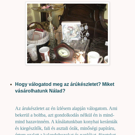
Hogy válogatod meg az árúkészletet? Miket
vásárolhatunk Nálad?
Az árukészletet az én ízlésem alapján válogatom. Ami
bekerül a boltba, azt gondolkodás nélkül én is mind-
mind hazavinném. A kínálatunkban konyhai kerámiák
és kiegészítők, fali és asztali órák, minőségi papíráru,
értem ezalatt a kalapdobozokat és naplókat, füzeteket,