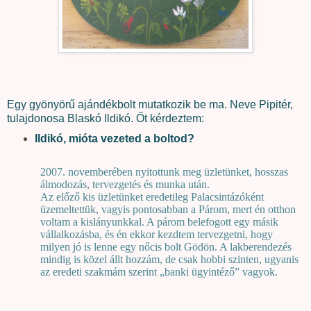
Egy gyönyörű ajándékbolt mutatkozik be ma. Neve Pipitér,
tulajdonosa Blaskó Ildikó.
Őt kérdeztem:
Ildikó, mióta vezeted a boltod?
2007. novemberében nyitottunk meg üzletünket, hosszas
álmodozás, tervezgetés és munka után.
Az előző kis üzletünket eredetileg Palacsintázóként
üzemeltettük, vagyis pontosabban a Párom, mert én otthon
voltam a kislányunkkal. A párom belefogott egy másik
vállalkozásba, és én ekkor kezdtem tervezgetni, hogy
milyen jó is lenne egy nőcis bolt Gödön. A lakberendezés
mindig is közel állt hozzám, de csak hobbi szinten, ugyanis
az eredeti szakmám szerint „banki ügyintéző” vagyok.