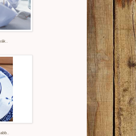
yák..
abb..