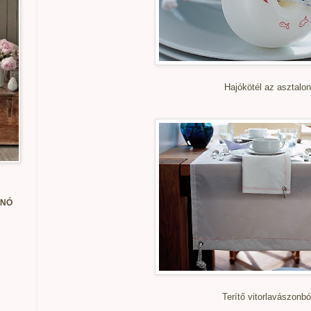
Hajókötél az asztalon
ANÓ
Terítő vitorlavászonból