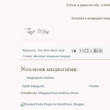
Szóval a papucsot oda, a fürdő
Szereted a tengerparti hang
Bejegyezte:
Tanó Móni
dátum:
6:00
Címkék:
dekoráció
,
tengerparti hangulat
Nincsenek megjegyzések:
Megjegyzés küldése
Újabb bejegyzés
Főoldal
Feliratkozás:
Megjegyzések küldése (Atom)