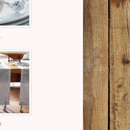
..
..