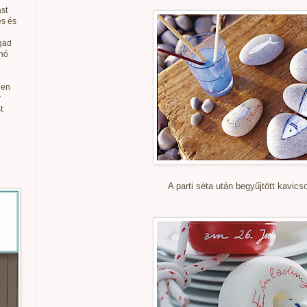
st
és és
gad
anó
ben
v
t
A parti séta után begyűjtött kavics