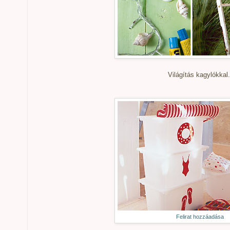
Világítás kagylókkal.
Felirat hozzáadása