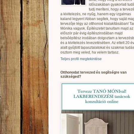
időszakában gyakorlati tudá
tudj meríteni, hogy a tervez
a kivitelezés, ne nyűg, hanem egy izgalmas
kaland legyen! Abban segítek, hogy saját ma
tervezője légy az otthonod kialakításában! T
Mónika vagyok. Építészetet tanultam majd az
először pár évig építészirodában majd
belsőépítész irodában dolgoztam a tervezés
és a kivitelezés levezetésében. Az eltelt 20 é
alatt gyűjtött tapasztalatokat és szakmai tudás
osztom meg veled, ha velem tartasz.
Teljes profil megtekintése
Otthonodat tervezed és segítségre van
szükséged?