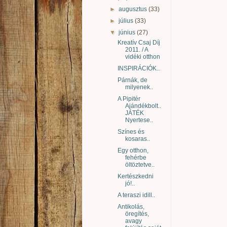
►
augusztus
(33)
►
július
(33)
▼
június
(27)
Kreatív Csaj Díj
2011. / A
vidéki otthon
INSPIRÁCIÓK..
Párnák, de
milyenek..
A Pipitér
Ajándékbolt..
JÁTÉK
Nyertese..
Színes és
kosaras..
Egy otthon,
fehérbe
öltöztetve..
Kertészkedni
jó!..
A teraszi idill..
Antikolás,
öregítés,
avagy