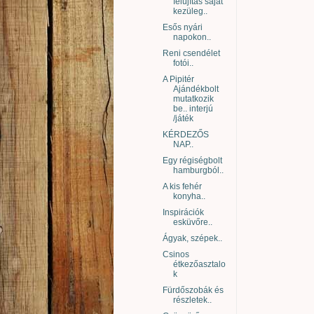
felújítás saját
kezüleg..
Esős nyári
napokon..
Reni csendélet
fotói..
A Pipitér
Ajándékbolt
mutatkozik
be.. interjú
/játék
KÉRDEZŐS
NAP..
Egy régiségbolt
hamburgból..
A kis fehér
konyha..
Inspirációk
esküvőre..
Ágyak, szépek..
Csinos
étkezőasztalo
k
Fürdőszobák és
részletek..