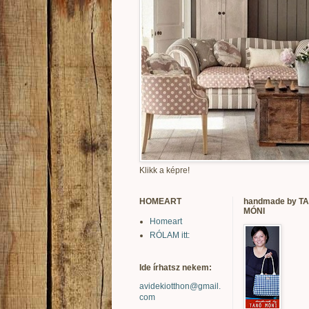
Klikk a képre!
HOMEART
handmade by T
MÓNI
Homeart
RÓLAM itt:
Ide írhatsz nekem:
avidekiotthon@gmail.
com