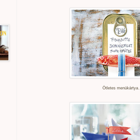
Ötletes menükártya.