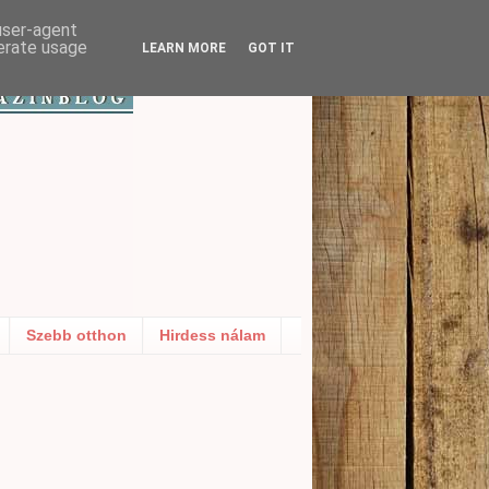
 user-agent
nerate usage
LEARN MORE
GOT IT
Szebb otthon
Hirdess nálam