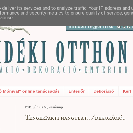
deliver its services and to analyze traffic. Your IP address and
formance and security metrics to ensure quality of service, ge
 abuse.
ó Mónival" online tanácsadás
Enteriőr
Dekoráció
Kert
2011. június 5., vasárnap
Tengerparti hangulat.. / dekoráció..
t