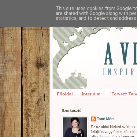
This site uses cookies from Google to 
are shared with Google along with per
statistics, and to detect and address
Főoldal
Interjúim
"Tervezz Tan
Szerkesztő
Tanó Móni
Ez az oldal Neked szól, ha
felújítás vagy építkezés előt
állsz, hogy még a tervezés