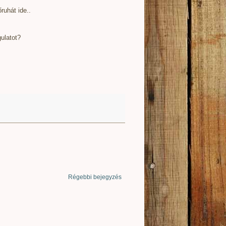
ruhát ide..
ulatot?
Régebbi bejegyzés