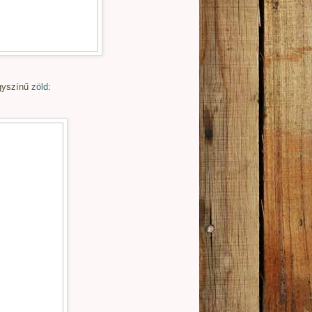
gyszínű
zöld
: