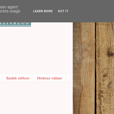
 user-agent
nerate usage
LEARN MORE
GOT IT
Szebb otthon
Hirdess nálam