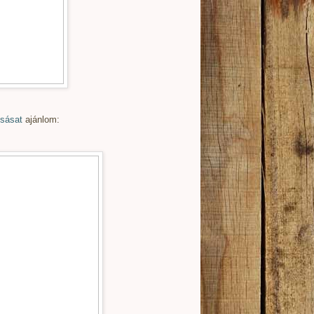
zsásat
ajánlom: