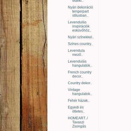
vidéki..
Nyári dekoráció
tengerpart
stílusban..
Levendulás
inspirációk
esküvőhöz..
Nyári színekkel..
Színes country..
Levendula
mező..
Levendulás
hangulatok..
French country
decor..
Country dekor..
Vintage
hangulatok..
Fehér házak..
Egyedi és
ötletes..
HOMEART../
Tavaszi
Zsongás