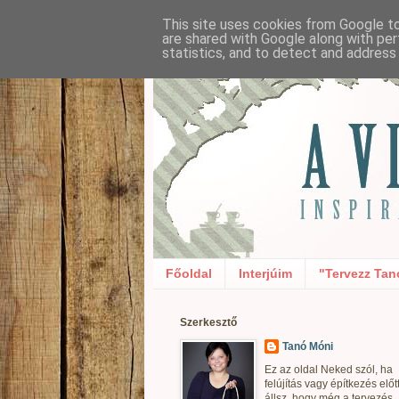
This site uses cookies from Google to 
are shared with Google along with per
statistics, and to detect and address
Főoldal
Interjúim
"Tervezz Tan
Szerkesztő
Tanó Móni
Ez az oldal Neked szól, ha
felújítás vagy építkezés előt
állsz, hogy még a tervezés