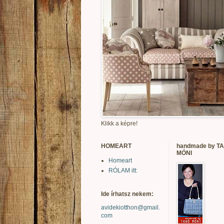
Klikk a képre!
HOMEART
handmade by T
MÓNI
Homeart
RÓLAM itt:
Ide írhatsz nekem:
avidekiotthon@gmail.
com