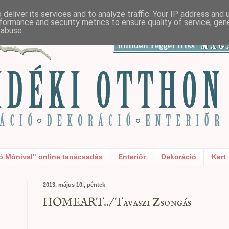
deliver its services and to analyze traffic. Your IP address and
formance and security metrics to ensure quality of service, ge
 abuse.
ó Mónival" online tanácsadás
Enteriőr
Dekoráció
Kert
2013. május 10., péntek
HOMEART../ Tavaszi Zsongás
t