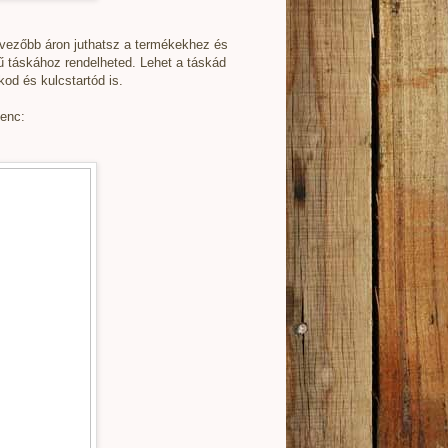
dvezőbb áron juthatsz a termékekhez és
ű táskához rendelheted. Lehet a táskád
od és kulcstartód is.
enc: