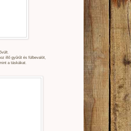
ővült.
 illő gyűrűt és fülbevalót,
mint a táskákat.