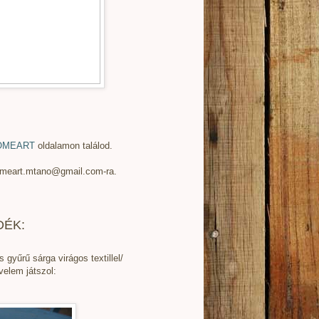
OMEART
oldalamon találod.
 homeart.mtano@gmail.com-ra.
DÉK:
 gyűrű sárga virágos textillel/
elem játszol: