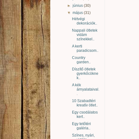
►
június
(30)
▼
május
(31)
Hétvégi
dekorációk..
Nappali ötletek
vidám
színekkel..
A kerti
paradicsom..
Country
garden..
Díszítő ötletek
gyerkőcökne
k..
A kék
árnyalataival.
.
10 Szabadtéri
kreatív ötlet..
Egy csodálatos
kert..
Egy tetőtéri
galéria..
Színes, nyári,