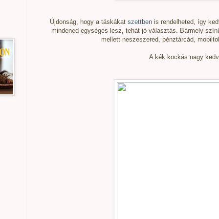
Újdonság, hogy a táskákat
szettben
is rendelheted, így ke
mindened egységes lesz, tehát jó választás. Bármely szín
mellett neszeszered, pénztárcád, mobiltok
A kék kockás nagy kedv