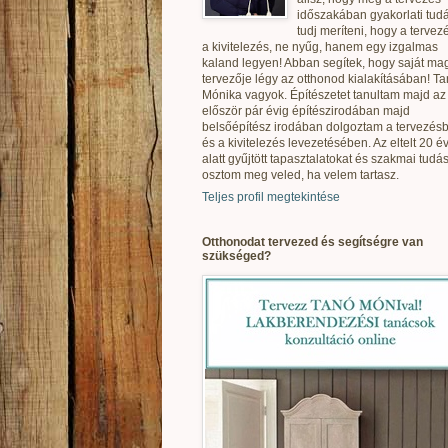
időszakában gyakorlati tudá
tudj meríteni, hogy a tervez
a kivitelezés, ne nyűg, hanem egy izgalmas
kaland legyen! Abban segítek, hogy saját ma
tervezője légy az otthonod kialakításában! T
Mónika vagyok. Építészetet tanultam majd az
először pár évig építészirodában majd
belsőépítész irodában dolgoztam a tervezés
és a kivitelezés levezetésében. Az eltelt 20 é
alatt gyűjtött tapasztalatokat és szakmai tudás
osztom meg veled, ha velem tartasz.
Teljes profil megtekintése
Otthonodat tervezed és segítségre van
szükséged?