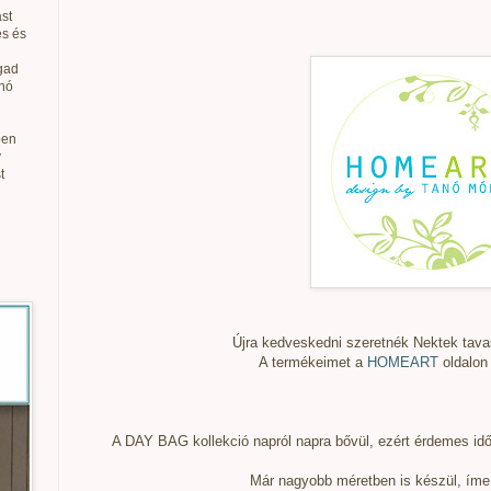
st
és és
gad
anó
ben
v
t
Újra kedveskedni szeretnék Nektek tava
A termékeimet a
HOMEART
oldalon
A DAY BAG kollekció napról napra bővül, ezért érdemes idő
Már nagyobb méretben is készül, ím