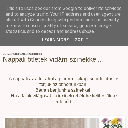
This site uses cookies from Google to deliver its services
and to analyze traffic. Your IP address and user-agent are
shared with Google along with performance and security
metrics to ensure quality of service, generate usage
statistics, and to detect and address abuse.
LEARN MORE
GOT IT
2013. május 30., csütörtök
Nappali ötletek vidám színekkel..
A nappali az a tér ahol a pihenő-, kikapcsolódó időnket
töltjük az otthonunkban.
Bátran bánjunk a színekkel.
Ha a falak világosak, a textilekkel életre kelthetjük az
enteriőrt..