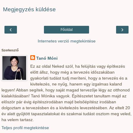
Megjegyzés küldése
‹
›
Főoldal
Internetes verzió megtekintése
Szerkesztő
Tanó Móni
Ez az oldal Neked szól, ha felújítás vagy építkezés
előtt állsz, hogy még a tervezés időszakában
gyakorlati tudást tudj meríteni, hogy a tervezés és a
kivitelezés, ne nyűg, hanem egy izgalmas kaland
legyen! Abban segítek, hogy saját magad tervezője légy az otthonod
kialakításában! Tanó Mónika vagyok. Építészetet tanultam majd az
először pár évig építészirodában majd belsőépítész irodában
dolgoztam a tervezésben és a kivitelezés levezetésében. Az eltelt 20
év alatt gyűjtött tapasztalatokat és szakmai tudást osztom meg veled,
ha velem tartasz.
Teljes profil megtekintése