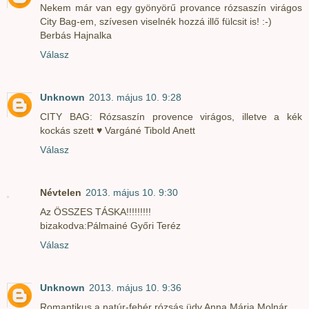
Nekem már van egy gyönyörű provance rózsaszín virágos
City Bag-em, szívesen viselnék hozzá illő fülcsit is! :-)
Berbás Hajnalka
Válasz
Unknown
2013. május 10. 9:28
CITY BAG: Rózsaszín provence virágos, illetve a kék
kockás szett ♥ Vargáné Tibold Anett
Válasz
Névtelen
2013. május 10. 9:30
Az ÖSSZES TÁSKA!!!!!!!!!
bizakodva:Pálmainé Győri Teréz
Válasz
Unknown
2013. május 10. 9:36
Romantikus a natúr-fehér rózsás üdv Anna Mária Molnár