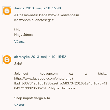
János
2013. május 10. 15:48
A Rózsás-natúr kiegészítők a kedvenceim.
Köszönöm a lehetőséget!
Üdv:
Nagy János
Válasz
abranyka
2013. május 10. 15:52
Szia!
Jelenlegi kedvencem ez a táska:
https://www.facebook.com/photo.php?
fbid=583734281651938&set=a.583734201651946.1073741
843.213992358626134&type=1&theater
Szép napot! Varga Rita
Válasz