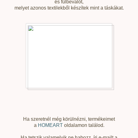
és fülbevalót,
melyet azonos textilekből készítek mint a táskákat.
Ha szeretnél még körülnézni, termékeimet
a
HOMEART
oldalamon találod.
Ha tetszik valamelyik ne habozz, írj e-mailt a