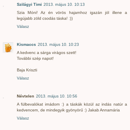
Szilágyi Timi
2013. május 10. 10:13
Szia Móni! Az én vörös hajamhoz igazán jól illene a
legújabb zöld csodás táska! :))
Válasz
Kismaccs
2013. május 10. 10:23
A kedvenc a sárga virágos szett!
További szép napot!
Baja Kriszti
Válasz
Névtelen
2013. május 10. 10:56
A fülbevalókat imádom :) a táskák közül az indás natúr a
kedvencem, de mindegyik gyönyörű :) Jakab Annamária
Válasz