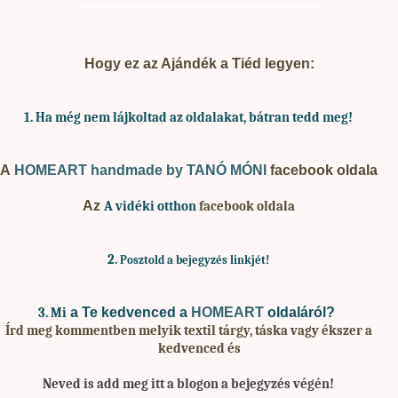
Hogy ez az Ajándék a Tiéd legyen:
1. Ha
még nem lájkoltad az oldalakat, bátran tedd meg!
A
HOMEART handmade by TANÓ MÓNI
facebook oldala
Az
A vidéki otthon
facebook oldala
2.
Posztold a bejegyzés linkjét!
a Te kedvenced a
HOMEART
oldaláról?
3. Mi
Írd meg kommentben melyik textil tárgy, táska vagy ékszer a
kedvenced és
Neved is add meg
itt a blogon a bejegyzés végén!