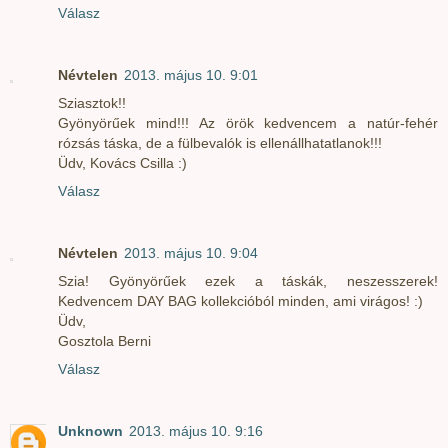
Válasz
Névtelen
2013. május 10. 9:01
Sziasztok!!
Gyönyörűek mind!!! Az örök kedvencem a natúr-fehér
rózsás táska, de a fülbevalók is ellenállhatatlanok!!!
Üdv, Kovács Csilla :)
Válasz
Névtelen
2013. május 10. 9:04
Szia! Gyönyörűek ezek a táskák, neszesszerek!
Kedvencem DAY BAG kollekcióból minden, ami virágos! :)
Üdv,
Gosztola Berni
Válasz
Unknown
2013. május 10. 9:16