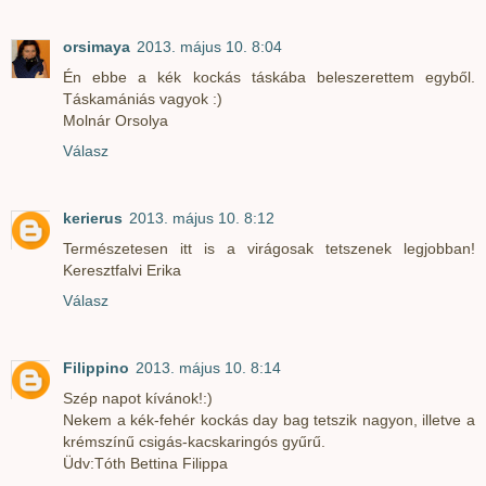
orsimaya
2013. május 10. 8:04
Én ebbe a kék kockás táskába beleszerettem egyből.
Táskamániás vagyok :)
Molnár Orsolya
Válasz
kerierus
2013. május 10. 8:12
Természetesen itt is a virágosak tetszenek legjobban!
Keresztfalvi Erika
Válasz
Filippino
2013. május 10. 8:14
Szép napot kívánok!:)
Nekem a kék-fehér kockás day bag tetszik nagyon, illetve a
krémszínű csigás-kacskaringós gyűrű.
Üdv:Tóth Bettina Filippa