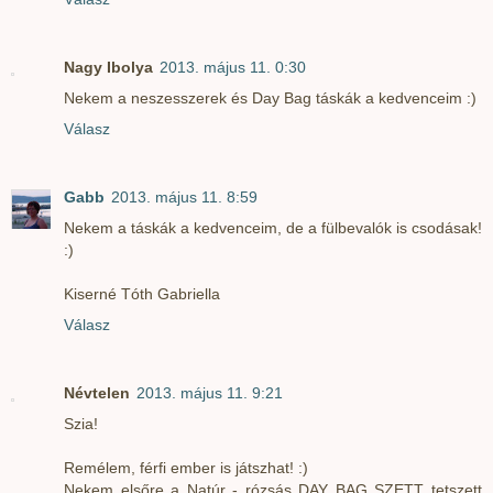
Nagy Ibolya
2013. május 11. 0:30
Nekem a neszesszerek és Day Bag táskák a kedvenceim :)
Válasz
Gabb
2013. május 11. 8:59
Nekem a táskák a kedvenceim, de a fülbevalók is csodásak!
:)
Kiserné Tóth Gabriella
Válasz
Névtelen
2013. május 11. 9:21
Szia!
Remélem, férfi ember is játszhat! :)
Nekem elsőre a Natúr - rózsás DAY BAG SZETT tetszett