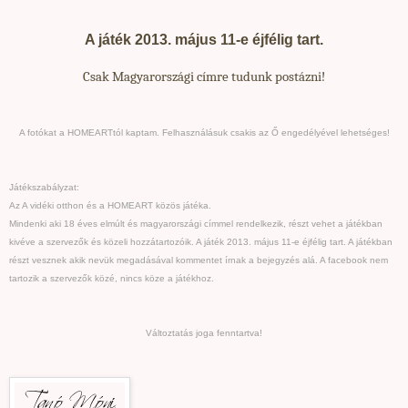
A játék 2013. május 11-e éjfélig tart.
Csak Magyarországi címre tudunk postázni!
A fotókat a HOMEARTtól kaptam. Felhasználásuk csakis az Ő engedélyével lehetséges!
Játékszabályzat:
Az A vidéki otthon és a HOMEART közös játéka.
Mindenki aki 18 éves elmúlt és magyarországi címmel rendelkezik, részt vehet a játékban
kivéve a szervezők és közeli hozzátartozóik. A játék 2013. május 11-e éjfélig tart. A játékban
részt vesznek akik nevük megadásával kommentet írnak a bejegyzés alá. A facebook nem
tartozik a szervezők közé, nincs köze a játékhoz.
Változtatás joga fenntartva!