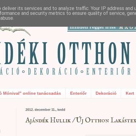
deliver its services and to analyze traffic. Your IP address and
formance and security metrics to ensure quality of service, ge
 abuse.
ó Mónival" online tanácsadás
Enteriőr
Dekoráció
Kert
2012. december 11., kedd
Ajándék Hullik / Új Otthon Lakástext
t