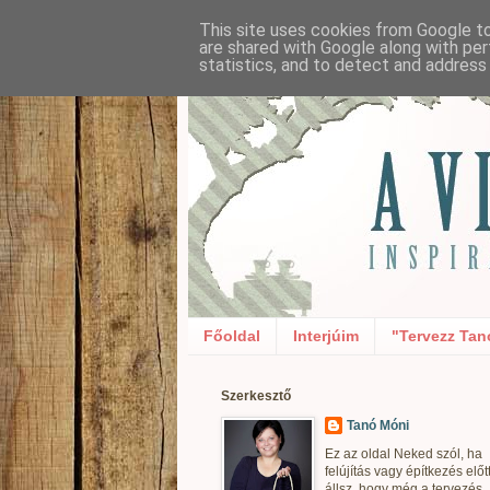
This site uses cookies from Google to 
are shared with Google along with per
statistics, and to detect and address
Főoldal
Interjúim
"Tervezz Tan
Szerkesztő
Tanó Móni
Ez az oldal Neked szól, ha
felújítás vagy építkezés előt
állsz, hogy még a tervezés