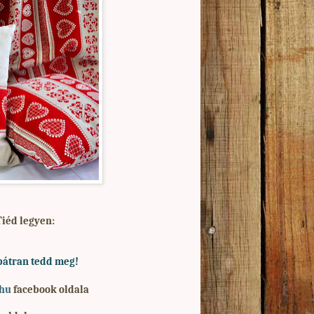
Tiéd legyen:
bátran tedd meg!
.hu
facebook oldala