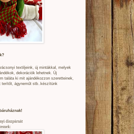
ak?
csonyi textiljeink, új mintákkal, melyek
ándékok, dekorációk lehetnek. Új
em taláta ki mit ajándékozzon szeretteinek,
terítőt, ágyneműt stb..készítünk
ebáruháznak!
onyi díszpárnát
rtesnek: