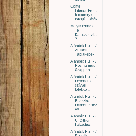
Conte
Interior..Frenc
h country /
Interjú - Játék
Melyik lenne a
Te
Karácsonyfád
?
Ajándék Hullik /
Antikolt
Táblaképek..
Ajándék Hullik /
Rosmarinus
Szappan..
Ajándék Hullik /
Levendula
szívvel
lélekkel..
Ajándék Hullik /
Ribiszke
Lakberendez
és..
Ajándék Hullik /
Új Otthon
Lakástextil..
Ajándék Hullik /
Rusztik