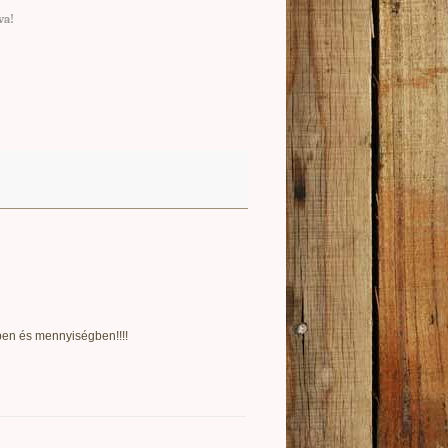
va
!
ben és mennyiségben!!!!