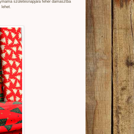
gymama születésnapjára fehér damasztba
 lehet.