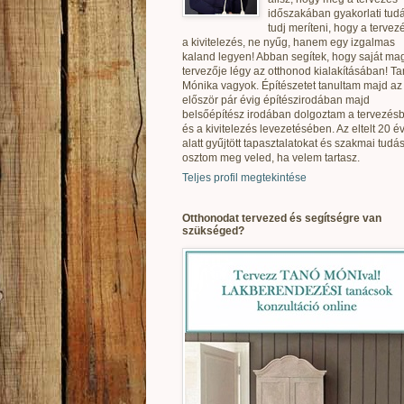
időszakában gyakorlati tudá
tudj meríteni, hogy a tervez
a kivitelezés, ne nyűg, hanem egy izgalmas
kaland legyen! Abban segítek, hogy saját ma
tervezője légy az otthonod kialakításában! T
Mónika vagyok. Építészetet tanultam majd az
először pár évig építészirodában majd
belsőépítész irodában dolgoztam a tervezés
és a kivitelezés levezetésében. Az eltelt 20 é
alatt gyűjtött tapasztalatokat és szakmai tudás
osztom meg veled, ha velem tartasz.
Teljes profil megtekintése
Otthonodat tervezed és segítségre van
szükséged?