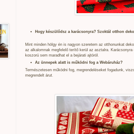
Hogy készülődsz a karácsonyra? Szoktál otthon deko
Mint minden hölgy én is nagyon szeretem az otthonunkat dekor
az alkalomnak megfelelő terítő kerül az asztalra. Karácsonyra 
koszorú sem maradhat el a bejárati ajtóról.
Az ünnepek alatt is működni fog a Webáruház?
Természetesen működni fog, megrendeléseket fogadunk, viszon
megrendelt árut.