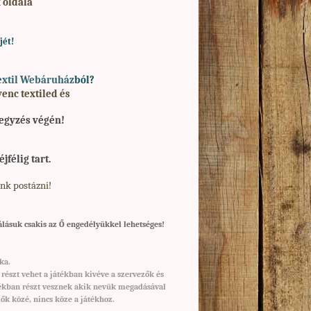
 oldala
jét!
extil Webáruház
ból?
nc textiled és
jegyzés végén!
jfélig tart.
nk postázni!
álásuk csakis az Ő engedélyükkel lehetséges!
ka.
észt vehet a játékban kivéve a szervezők és
játékban részt vesznek akik nevük megadásával
ők közé, nincs köze a játékhoz.