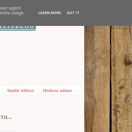
 user-agent
nerate usage
LEARN MORE
GOT IT
Szebb otthon
Hirdess nálam
il..