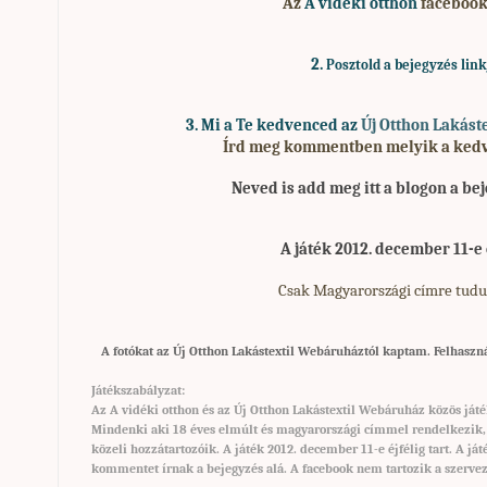
Az
A vidéki otthon
facebook
2.
Posztold a bejegyzés link
3. Mi
a Te kedvenced az
Új Otthon Lakást
Írd meg kommentben melyik a kedve
Neved is add meg
itt a blogon a be
A játék 2012. december 11-e é
Csak Magyarországi címre tudu
A fotókat az Új Otthon Lakástextil Webáruháztól kaptam. Felhaszn
Játékszabályzat:
Az A vidéki otthon és az Új Otthon Lakástextil Webáruház közös játé
Mindenki aki 18 éves elmúlt és magyarországi címmel rendelkezik, r
közeli hozzátartozóik. A játék 2012. december 11-e éjfélig tart. A 
kommentet írnak a bejegyzés alá. A facebook nem tartozik a szervez