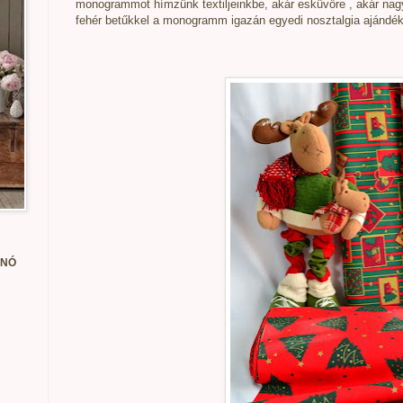
monogrammot hímzünk textiljeinkbe, akár esküvőre , akár na
fehér betűkkel a monogramm igazán egyedi nosztalgia ajándék
ANÓ