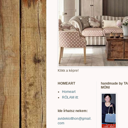
Klikk a képre!
HOMEART
handmade by T
MÓNI
Homeart
RÓLAM itt:
Ide írhatsz nekem:
avidekiotthon@gmail.
com