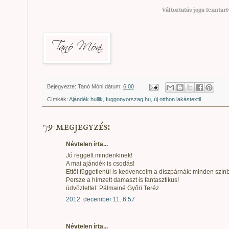
Változtatás joga fenntart
Bejegyezte:
Tanó Móni
dátum:
6:00
Címkék:
Ajándék hullik
,
fuggonyorszag.hu
,
új otthon lakástextil
79 megjegyzés:
Névtelen írta...
Jó reggelt mindenkinek!
A mai ajándék is csodás!
Ettől függetlenül is kedvenceim a díszpárnák: minden szín
Persze a hímzett damaszt is fantasztikus!
üdvözlettel: Pálmainé Győri Teréz
2012. december 11. 6:57
Névtelen írta...