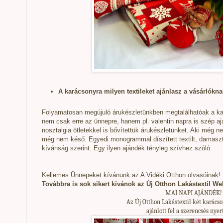
A karácsonyra milyen textileket ajánlasz a vásárlókn
Folyamatosan megújuló árukészletünkben megtalálhatóak a kará
nem csak erre az ünnepre, hanem pl. valentin napra is szép aj
nosztalgia ötletekkel is bővítettük árukészletünket. Aki még n
még nem késő. Egyedi monogrammal díszített textilt, damaszt 
kívánság szerint. Egy ilyen ajándék tényleg szívhez szóló.
Kellemes Ünnepeket kívánunk az A Vidéki Otthon olvasóinak!
Továbbra is sok sikert kívánok az Új Otthon Lakástextil W
MAI NAPI AJÁNDÉK!
Az Új Otthon Lakástextil két karács
ajánlott fel a szerencsés nye