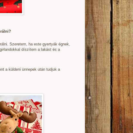
rálni?
álni. Szeretem, ha este gyertyák égnek,
girlandokkal díszítem a lakást és a
t a küldeni ünnepek után tudjuk a