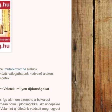
zel
mutatkozott be
Nálunk.
közül válogathatunk kedvező árakon.
élgetek:
ént Veletek, milyen újdonságokat
n, így aki nem szeretne a belvárosi
matosan bővül újdonságokkal. Az ünnepekre
. Valamint új ötletünk valósult meg; egyedi