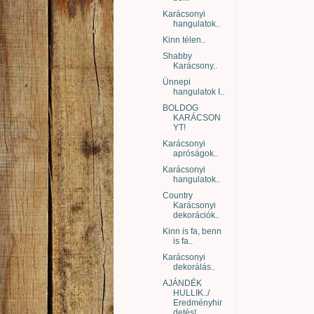
Karácsonyi
hangulatok..
Kinn télen..
Shabby
Karácsony..
Ünnepi
hangulatok I..
BOLDOG
KARÁCSON
YT!
Karácsonyi
apróságok..
Karácsonyi
hangulatok..
Country
Karácsonyi
dekorációk..
Kinn is fa, benn
is fa..
Karácsonyi
dekorálás..
AJÁNDÉK
HULLIK../
Eredményhir
detés!