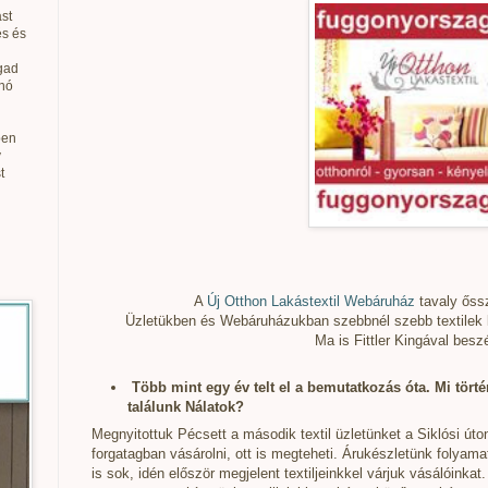
st
és és
gad
anó
ben
v
t
A
Új Otthon Lakástextil Webáruház
tavaly őss
Üzletükben és Webáruházukban szebbnél szebb textilek 
Ma is Fittler Kingával besz
Több mint egy év telt el a bemutatkozás óta. Mi tört
találunk Nálatok?
Megnyitottuk Pécsett a második textil üzletünket a Siklósi úto
forgatagban vásárolni, ott is megteheti. Árukészletünk folya
is sok, idén először megjelent textiljeinkkel várjuk vásálóinkat