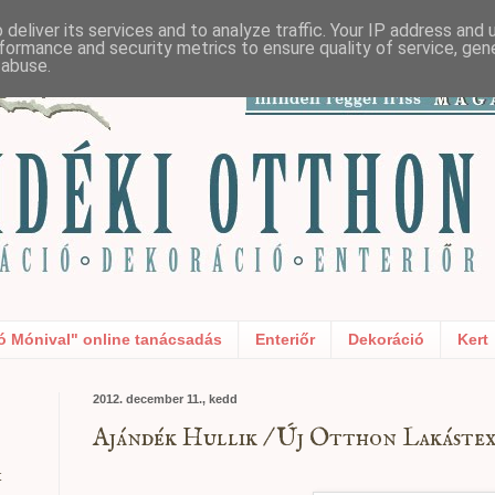
deliver its services and to analyze traffic. Your IP address and
formance and security metrics to ensure quality of service, ge
 abuse.
ó Mónival" online tanácsadás
Enteriőr
Dekoráció
Kert
2012. december 11., kedd
Ajándék Hullik / Új Otthon Lakástext
t