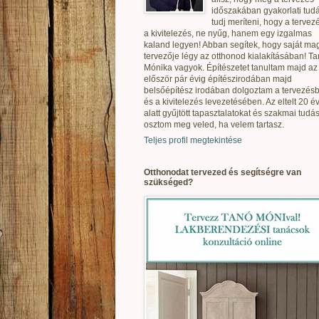
időszakában gyakorlati tudá
tudj meríteni, hogy a tervez
a kivitelezés, ne nyűg, hanem egy izgalmas
kaland legyen! Abban segítek, hogy saját ma
tervezője légy az otthonod kialakításában! T
Mónika vagyok. Építészetet tanultam majd az
először pár évig építészirodában majd
belsőépítész irodában dolgoztam a tervezés
és a kivitelezés levezetésében. Az eltelt 20 é
alatt gyűjtött tapasztalatokat és szakmai tudás
osztom meg veled, ha velem tartasz.
Teljes profil megtekintése
Otthonodat tervezed és segítségre van
szükséged?