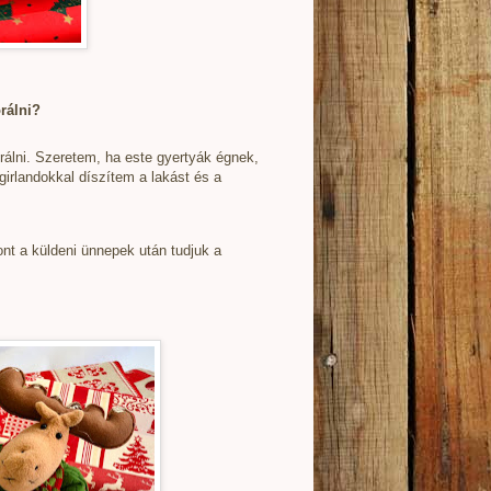
rálni?
álni. Szeretem, ha este gyertyák égnek,
girlandokkal díszítem a lakást és a
t a küldeni ünnepek után tudjuk a