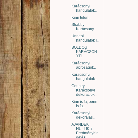
Karácsonyi
hangulatok..
Kinn télen..
Shabby
Karácsony..
Ünnepi
hangulatok I..
BOLDOG
KARÁCSON
YT!
Karácsonyi
apróságok..
Karácsonyi
hangulatok..
Country
Karácsonyi
dekorációk..
Kinn is fa, benn
is fa..
Karácsonyi
dekorálás..
AJÁNDÉK
HULLIK../
Eredményhir
detés!