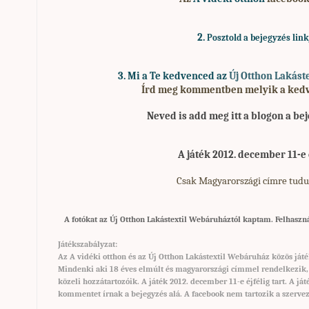
2.
Posztold a bejegyzés link
3. Mi
a Te kedvenced az
Új Otthon Lakást
Írd meg kommentben melyik a kedve
Neved is add meg
itt a blogon a be
A játék 2012. december 11-e é
Csak Magyarországi címre tudu
A fotókat az Új Otthon Lakástextil Webáruháztól kaptam. Felhaszn
Játékszabályzat:
Az A vidéki otthon és az Új Otthon Lakástextil Webáruház közös játé
Mindenki aki 18 éves elmúlt és magyarországi címmel rendelkezik, r
közeli hozzátartozóik. A játék 2012. december 11-e éjfélig tart. A 
kommentet írnak a bejegyzés alá. A facebook nem tartozik a szervez