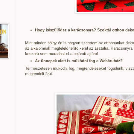
Hogy készülődsz a karácsonyra? Szoktál otthon deko
Mint minden hölgy én is nagyon szeretem az otthonunkat dekor
az alkalomnak megfelelő terítő kerül az asztalra. Karácsonyra 
koszorú sem maradhat el a bejárati ajtóról.
Az ünnepek alatt is működni fog a Webáruház?
Természetesen működni fog, megrendeléseket fogadunk, viszon
megrendelt árut.