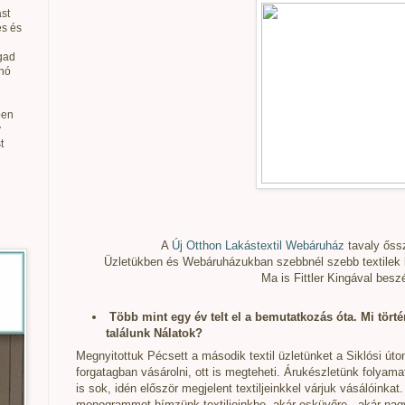
st
és és
gad
anó
ben
v
t
A
Új Otthon Lakástextil Webáruház
tavaly őss
Üzletükben és Webáruházukban szebbnél szebb textilek 
Ma is Fittler Kingával besz
Több mint egy év telt el a bemutatkozás óta. Mi tört
találunk Nálatok?
Megnyitottuk Pécsett a második textil üzletünket a Siklósi úto
forgatagban vásárolni, ott is megteheti. Árukészletünk folya
is sok, idén először megjelent textiljeinkkel várjuk vásálóinkat
monogrammot hímzünk textiljeinkbe, akár esküvőre , akár na