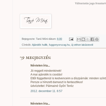
Változtatás joga fenntart
Bejegyezte:
Tanó Móni
dátum:
6:00
Címkék:
Ajándék hullik
,
fuggonyorszag.hu
,
új otthon lakástextil
79 megjegyzés:
Névtelen írta...
Jó reggelt mindenkinek!
A mai ajándék is csodás!
Ettől függetlenül is kedvenceim a díszpárnák: minden szín
Persze a hímzett damaszt is fantasztikus!
üdvözlettel: Pálmainé Győri Teréz
2012. december 11. 6:57
Névtelen írta...