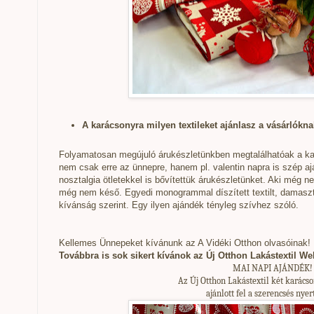
A karácsonyra milyen textileket ajánlasz a vásárlókn
Folyamatosan megújuló árukészletünkben megtalálhatóak a kará
nem csak erre az ünnepre, hanem pl. valentin napra is szép aj
nosztalgia ötletekkel is bővítettük árukészletünket. Aki még n
még nem késő. Egyedi monogrammal díszített textilt, damaszt 
kívánság szerint. Egy ilyen ajándék tényleg szívhez szóló.
Kellemes Ünnepeket kívánunk az A Vidéki Otthon olvasóinak!
Továbbra is sok sikert kívánok az Új Otthon Lakástextil W
MAI NAPI AJÁNDÉK!
Az Új Otthon Lakástextil két karács
ajánlott fel a szerencsés nye