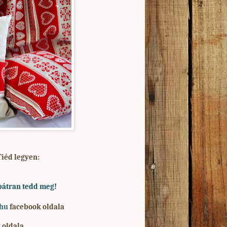
Tiéd legyen:
bátran tedd meg!
.hu
facebook oldala
 oldala