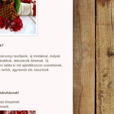
ak?
csonyi textiljeink, új mintákkal, melyek
ándékok, dekorációk lehetnek. Új
em taláta ki mit ajándékozzon szeretteinek,
terítőt, ágyneműt stb..készítünk
ebáruháznak!
onyi díszpárnát
rtesnek: