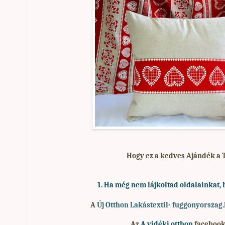
Hogy ez a kedves Ajándék a 
1. Ha
még nem lájkoltad oldalainkat, 
A
Új Otthon Lakástextil- fuggonyorszag
Az
A vidéki otthon
facebook