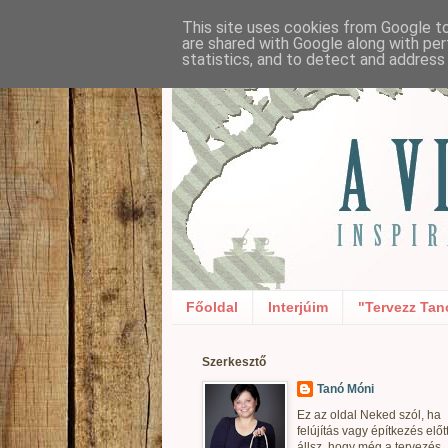
This site uses cookies from Google to 
are shared with Google along with per
statistics, and to detect and address
Főoldal
Interjúim
"Tervezz Tan
Szerkesztő
Tanó Móni
Ez az oldal Neked szól, ha
felújítás vagy építkezés előt
állsz, hogy még a tervezés