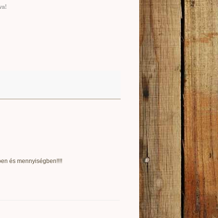
va
!
ben és mennyiségben!!!!