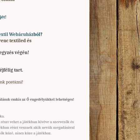
jét!
extil Webáruház
ból?
nc textiled és
jegyzés végén!
jfélig tart.
nk postázni!
álásuk csakis az Ő engedélyükkel lehetséges!
ka.
észt vehet a játékban kivéve a szervezők és
játékban részt vesznek akik nevük megadásával
ők közé, nincs köze a játékhoz.