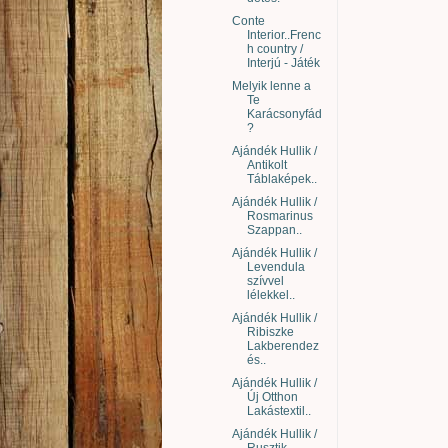
Conte
Interior..Frenc
h country /
Interjú - Játék
Melyik lenne a
Te
Karácsonyfád
?
Ajándék Hullik /
Antikolt
Táblaképek..
Ajándék Hullik /
Rosmarinus
Szappan..
Ajándék Hullik /
Levendula
szívvel
lélekkel..
Ajándék Hullik /
Ribiszke
Lakberendez
és..
Ajándék Hullik /
Új Otthon
Lakástextil..
Ajándék Hullik /
Rusztik