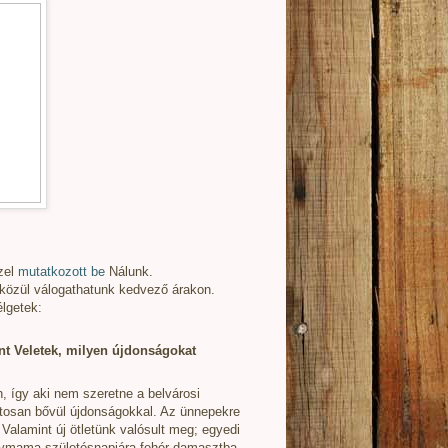
zel
mutatkozott be
Nálunk.
közül válogathatunk kedvező árakon.
élgetek:
ént Veletek, milyen újdonságokat
n, így aki nem szeretne a belvárosi
matosan bővül újdonságokkal. Az ünnepekre
. Valamint új ötletünk valósult meg; egyedi
gymama születésnapjára fehér damasztba