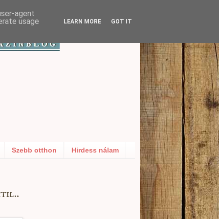
 user-agent
nerate usage
LEARN MORE
GOT IT
Szebb otthon
Hirdess nálam
il..