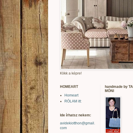
Klikk a képre!
HOMEART
handmade by T
MÓNI
Homeart
RÓLAM itt:
Ide írhatsz nekem:
avidekiotthon@gmail.
com