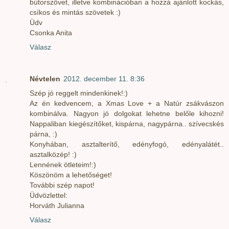
bútorszövet, illetve kombinációban a hozzá ajánlott kockás,
csíkos és mintás szövetek :)
Üdv
Csonka Anita
Válasz
Névtelen
2012. december 11. 8:36
Szép jó reggelt mindenkinek!:)
Az én kedvencem, a Xmas Love + a Natúr zsákvászon
kombinálva. Nagyon jó dolgokat lehetne belőle kihozni!
Nappaliban kiegészítőket, kispárna, nagypárna.. szívecskés
párna, :)
Konyhában, asztalterítő, edényfogó, edényalátét..
asztalközép! :)
Lennének ötleteim!:)
Köszönöm a lehetőséget!
További szép napot!
Üdvözlettel:
Horváth Julianna
Válasz