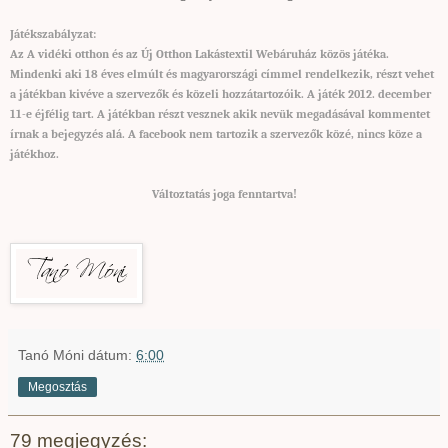
Játékszabályzat:
Az A vidéki otthon és az Új Otthon Lakástextil Webáruház közös játéka.
Mindenki aki 18 éves elmúlt és magyarországi címmel rendelkezik, részt vehet
a játékban kivéve a szervezők és közeli hozzátartozóik. A játék 2012. december
11-e éjfélig tart. A játékban részt vesznek akik nevük megadásával kommentet
írnak a bejegyzés alá. A facebook nem tartozik a szervezők közé, nincs köze a
játékhoz.
Változtatás joga fenntartva
!
Tanó Móni
dátum:
6:00
Megosztás
79 megjegyzés: