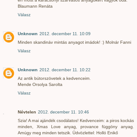
én most a karácsonyi szarvasos anyagokért vagyok oda.
Blaumann Renáta
Válasz
Unknown
2012. december 11. 10:09
Minden skandináv mintás anyagot imádok! :) Molnár Fanni
Válasz
Unknown
2012. december 11. 10:22
Az antik bútorszövetek a kedvenceim.
Mende Orsolya Sarolta
Válasz
Névtelen
2012. december 11. 10:46
Szia! A mai ajándék csodálatos! Kedvenceim: a piros kockás
minden, Xmas Love anyag, provance függöny anyag.
Amúgy meg minden tetszik. Üdvözlettel: Holló Enikő