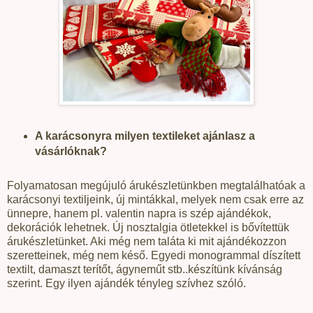
A karácsonyra milyen textileket ajánlasz a
vásárlóknak?
Folyamatosan megújuló árukészletünkben megtalálhatóak a
karácsonyi textiljeink, új mintákkal, melyek nem csak erre az
ünnepre, hanem pl. valentin napra is szép ajándékok,
dekorációk lehetnek. Új nosztalgia ötletekkel is bővítettük
árukészletünket. Aki még nem taláta ki mit ajándékozzon
szeretteinek, még nem késő. Egyedi monogrammal díszített
textilt, damaszt terítőt, ágyneműt stb..készítünk kívánság
szerint. Egy ilyen ajándék tényleg szívhez szóló.