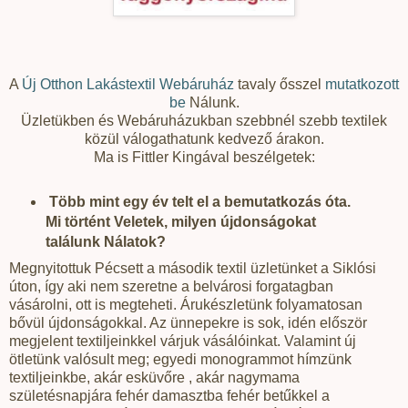
A
Új Otthon Lakástextil Webáruház
tavaly ősszel
mutatkozott
be
Nálunk.
Üzletükben és Webáruházukban szebbnél szebb textilek
közül válogathatunk kedvező árakon.
Ma is Fittler Kingával beszélgetek:
Több mint egy év telt el a bemutatkozás óta.
Mi történt Veletek, milyen újdonságokat
találunk Nálatok?
Megnyitottuk Pécsett a második textil üzletünket a Siklósi
úton, így aki nem szeretne a belvárosi forgatagban
vásárolni, ott is megteheti. Árukészletünk folyamatosan
bővül újdonságokkal. Az ünnepekre is sok, idén először
megjelent textiljeinkkel várjuk vásálóinkat. Valamint új
ötletünk valósult meg; egyedi monogrammot hímzünk
textiljeinkbe, akár esküvőre , akár nagymama
születésnapjára fehér damasztba fehér betűkkel a