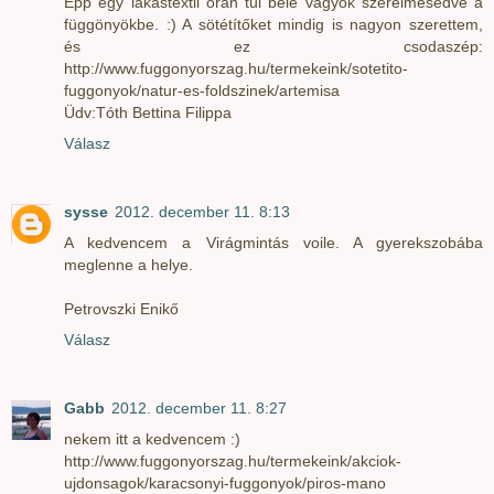
Épp egy lakástextil órán túl bele vagyok szerelmesedve a
függönyökbe. :) A sötétítőket mindig is nagyon szerettem,
és ez csodaszép:
http://www.fuggonyorszag.hu/termekeink/sotetito-
fuggonyok/natur-es-foldszinek/artemisa
Üdv:Tóth Bettina Filippa
Válasz
sysse
2012. december 11. 8:13
A kedvencem a Virágmintás voile. A gyerekszobába
meglenne a helye.
Petrovszki Enikő
Válasz
Gabb
2012. december 11. 8:27
nekem itt a kedvencem :)
http://www.fuggonyorszag.hu/termekeink/akciok-
ujdonsagok/karacsonyi-fuggonyok/piros-mano