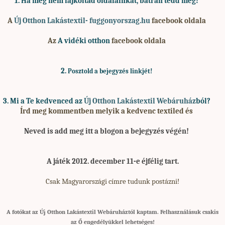
1. Ha
még nem lájkoltad oldalainkat, bátran tedd meg!
A
Új Otthon Lakástextil- fuggonyorszag.hu
facebook oldala
Az
A vidéki otthon
facebook oldala
2.
Posztold a bejegyzés linkjét!
3. Mi
a Te kedvenced az
Új Otthon Lakástextil Webáruház
ból?
Írd meg kommentben melyik a kedvenc textiled és
Neved is add meg
itt a blogon a bejegyzés végén!
A játék 2012. december 11-e éjfélig tart.
Csak Magyarországi címre tudunk postázni!
A fotókat az Új Otthon Lakástextil Webáruháztól kaptam. Felhasználásuk csakis
az Ő engedélyükkel lehetséges!