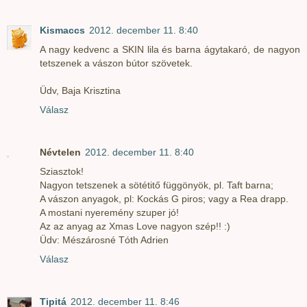
Kismaccs
2012. december 11. 8:40
A nagy kedvenc a SKIN lila és barna ágytakaró, de nagyon
tetszenek a vászon bútor szövetek.
Üdv, Baja Krisztina
Válasz
Névtelen
2012. december 11. 8:40
Sziasztok!
Nagyon tetszenek a sötétitő függönyök, pl. Taft barna;
A vászon anyagok, pl: Kockás G piros; vagy a Rea drapp.
A mostani nyeremény szuper jó!
Az az anyag az Xmas Love nagyon szép!! :)
Üdv: Mészárosné Tóth Adrien
Válasz
Tipitá
2012. december 11. 8:46