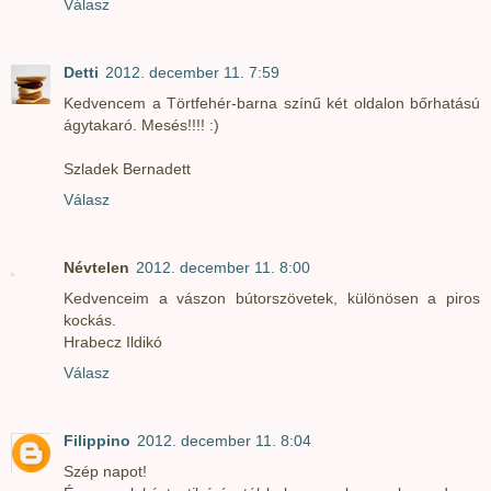
Válasz
Detti
2012. december 11. 7:59
Kedvencem a Törtfehér-barna színű két oldalon bőrhatású
ágytakaró. Mesés!!!! :)
Szladek Bernadett
Válasz
Névtelen
2012. december 11. 8:00
Kedvenceim a vászon bútorszövetek, különösen a piros
kockás.
Hrabecz Ildikó
Válasz
Filippino
2012. december 11. 8:04
Szép napot!