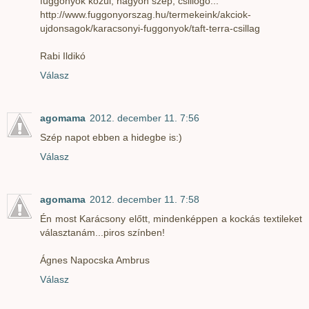
függönyök közül, nagyon szép, csillogó...
http://www.fuggonyorszag.hu/termekeink/akciok-
ujdonsagok/karacsonyi-fuggonyok/taft-terra-csillag
Rabi Ildikó
Válasz
agomama
2012. december 11. 7:56
Szép napot ebben a hidegbe is:)
Válasz
agomama
2012. december 11. 7:58
Én most Karácsony előtt, mindenképpen a kockás textileket
választanám...piros színben!
Ágnes Napocska Ambrus
Válasz