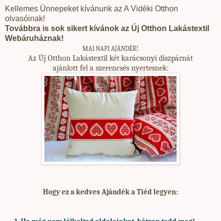
Kellemes Ünnepeket kívánunk az A Vidéki Otthon
olvasóinak!
Továbbra is sok sikert kívánok az Új Otthon Lakástextil
Webáruháznak!
MAI NAPI AJÁNDÉK!
Az Új Otthon Lakástextil két karácsonyi díszpárnát
ajánlott fel a szerencsés nyertesnek:
Hogy ez a kedves Ajándék a Tiéd legyen: