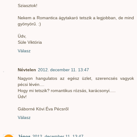
Sziasztok!
Nekem a Romantica ágytakaró tetszik a legjobban, de mind
gyönyörű. :)
Üdv,
Süle Viktória
Válasz
Névtelen
2012. december 11. 13:47
Nagyon hangulatos az egész üzlet, szerencsés vagyok
pécsi lévén....
Hogy mi tetszik? romantikus rózsás, karácsonyi.....
Üdv!
Gáborné Kövi Éva Pécsről
Válasz
János
2012. december 11. 13:47