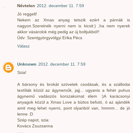
Névtelen
2012. december 11. 7:59
Jó reggelt!
Nekem az Xmas anyag tetszik ezért a párnák is
nagyon.Szeretnék nyerni nem is kicsit:) ,ha nem nyerek
akkor vásárolok még pedig az új boltjukból!!
Üdv: Szentgyörgyvölgyi Erika Pécs
Válasz
Unknown
2012. december 11. 7:59
Szia!
A bársony és brokát szövetek csodásak, és a szállodai
textíliák közül az ágyneműk, jajj... ugyanis a fehér puhus
ágynemű vadászós korszakomat élem :)A karácsonyi
anyagok közül a Xmas Love a biztos befutó, ó az ajándék
amit meg lehet nyerni, pont olyanból van, hmmm... de jó
lenne :D
Szép napot, szia:
Kovács Zsuzsanna