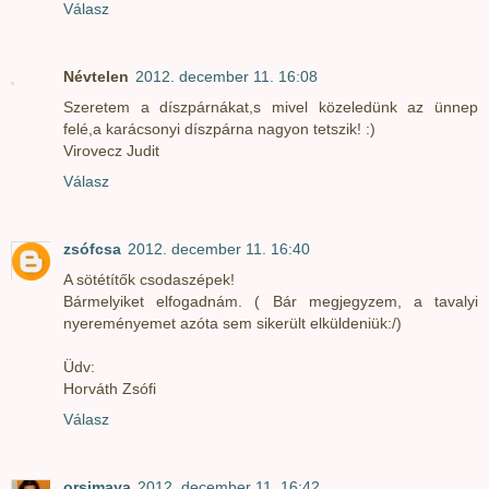
Válasz
Névtelen
2012. december 11. 16:08
Szeretem a díszpárnákat,s mivel közeledünk az ünnep
felé,a karácsonyi díszpárna nagyon tetszik! :)
Virovecz Judit
Válasz
zsófcsa
2012. december 11. 16:40
A sötétítők csodaszépek!
Bármelyiket elfogadnám. ( Bár megjegyzem, a tavalyi
nyereményemet azóta sem sikerült elküldeniük:/)
Üdv:
Horváth Zsófi
Válasz
orsimaya
2012. december 11. 16:42