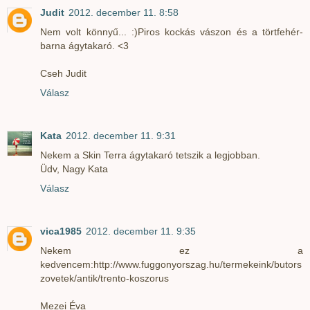
Judit
2012. december 11. 8:58
Nem volt könnyű... :)Piros kockás vászon és a törtfehér-
barna ágytakaró. <3
Cseh Judit
Válasz
Kata
2012. december 11. 9:31
Nekem a Skin Terra ágytakaró tetszik a legjobban.
Üdv, Nagy Kata
Válasz
vica1985
2012. december 11. 9:35
Nekem ez a
kedvencem:http://www.fuggonyorszag.hu/termekeink/butors
zovetek/antik/trento-koszorus
Mezei Éva