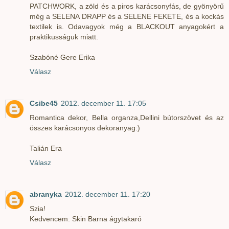
PATCHWORK, a zöld és a piros karácsonyfás, de gyönyörű
még a SELENA DRAPP és a SELENE FEKETE, és a kockás
textilek is. Odavagyok még a BLACKOUT anyagokért a
praktikusságuk miatt.
Szabóné Gere Erika
Válasz
Csibe45
2012. december 11. 17:05
Romantica dekor, Bella organza,Dellini bútorszövet és az
összes karácsonyos dekoranyag:)
Talián Era
Válasz
abranyka
2012. december 11. 17:20
Szia!
Kedvencem: Skin Barna ágytakaró