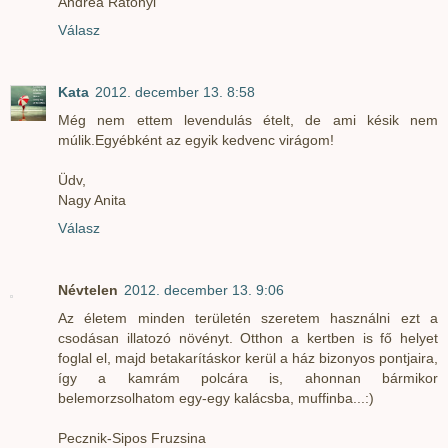
Andrea Ratonyi
Válasz
Kata
2012. december 13. 8:58
Még nem ettem levendulás ételt, de ami késik nem
múlik.Egyébként az egyik kedvenc virágom!
Üdv,
Nagy Anita
Válasz
Névtelen
2012. december 13. 9:06
Az életem minden területén szeretem használni ezt a
csodásan illatozó növényt. Otthon a kertben is fő helyet
foglal el, majd betakarításkor kerül a ház bizonyos pontjaira,
így a kamrám polcára is, ahonnan bármikor
belemorzsolhatom egy-egy kalácsba, muffinba...:)
Pecznik-Sipos Fruzsina