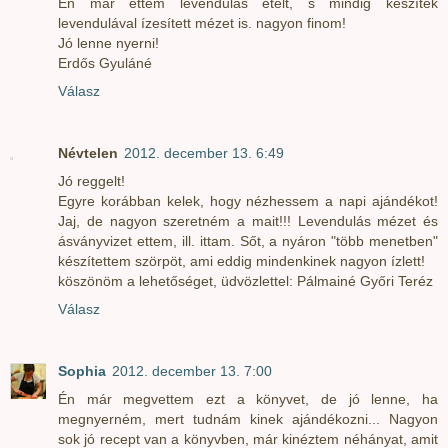
Én már ettem levendulás ételt, s mindig készítek
levendulával ízesített mézet is. nagyon finom!
Jó lenne nyerni!
Erdős Gyuláné
Válasz
Névtelen
2012. december 13. 6:49
Jó reggelt!
Egyre korábban kelek, hogy nézhessem a napi ajándékot!
Jaj, de nagyon szeretném a mait!!! Levendulás mézet és
ásványvizet ettem, ill. ittam. Sőt, a nyáron "több menetben"
készítettem szörpöt, ami eddig mindenkinek nagyon ízlett!
köszönöm a lehetőséget, üdvözlettel: Pálmainé Győri Teréz
Válasz
Sophia
2012. december 13. 7:00
Én már megvettem ezt a könyvet, de jó lenne, ha
megnyerném, mert tudnám kinek ajándékozni... Nagyon
sok jó recept van a könyvben, már kinéztem néhányat, amit