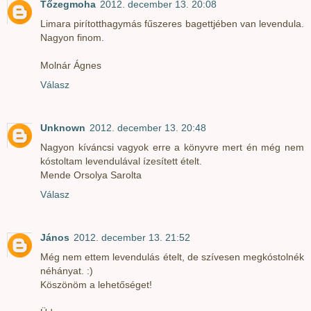
Tőzegmoha
2012. december 13. 20:08
Limara pirítotthagymás fűszeres bagettjében van levendula.
Nagyon finom.
Molnár Ágnes
Válasz
Unknown
2012. december 13. 20:48
Nagyon kíváncsi vagyok erre a könyvre mert én még nem
kóstoltam levendulával ízesített ételt.
Mende Orsolya Sarolta
Válasz
János
2012. december 13. 21:52
Még nem ettem levendulás ételt, de szívesen megkóstolnék
néhányat. :)
Köszönöm a lehetőséget!