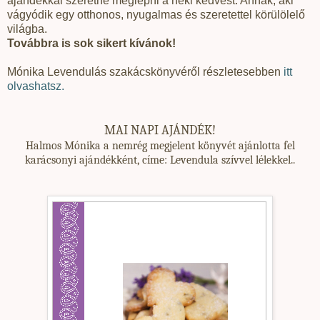
ajándékkal szeretné meglepni a neki kedvest. Annak, aki
vágyódik egy otthonos, nyugalmas és szeretettel körülölelő
világba.
Továbbra is sok sikert kívánok!
Mónika Levendulás szakácskönyvéről részletesebben
itt
olvashatsz.
MAI NAPI AJÁNDÉK!
Halmos Mónika a nemrég megjelent könyvét ajánlotta fel
karácsonyi ajándékként, címe: Levendula szívvel lélekkel..