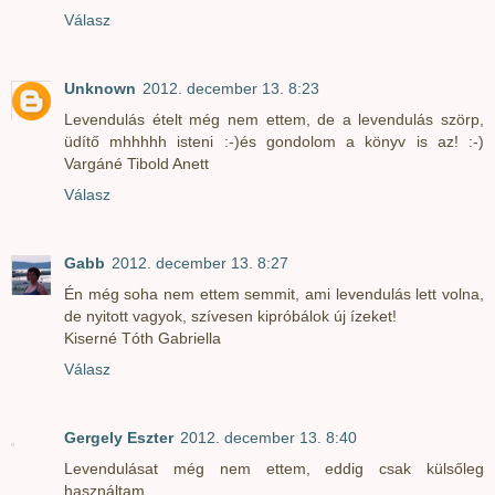
Válasz
Unknown
2012. december 13. 8:23
Levendulás ételt még nem ettem, de a levendulás szörp,
üdítő mhhhhh isteni :-)és gondolom a könyv is az! :-)
Vargáné Tibold Anett
Válasz
Gabb
2012. december 13. 8:27
Én még soha nem ettem semmit, ami levendulás lett volna,
de nyitott vagyok, szívesen kipróbálok új ízeket!
Kiserné Tóth Gabriella
Válasz
Gergely Eszter
2012. december 13. 8:40
Levendulásat még nem ettem, eddig csak külsőleg
használtam.