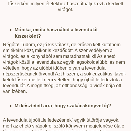
fűszerként milyen ételekhez használhatjuk ezt a kedvelt
virágot.
Mónika, mióta használod a levendulát
fűszerként?
Régóta! Tudom, ez jó kis válasz, de erősen kell kutatnom
emlékeim közt, mikor is kezdődött. A szenvedélyem a
virágok, és a konyhából sem maradhatnak ki! Az ehető
virágok közül a levendula az egyik legsokoldalúbb, és nem
véletlen, hogy az utóbbi időben olyan a levendula
népszerűségnek örvend! Azt hiszem, a sok egzotikus, távol-
keleti fűszer mellett nem véletlen, hogy újból felfedeztük a
levendulát. A meghittség, az otthonosság, a vidék bája ott
van ízében.
Mi késztetett arra, hogy szakácskönyvet írj?
A levendula újbóli „felfedezésnek” egyik úttörője vagyok,
mert az ehető virágokról szóló könyvem megjelenése óta e