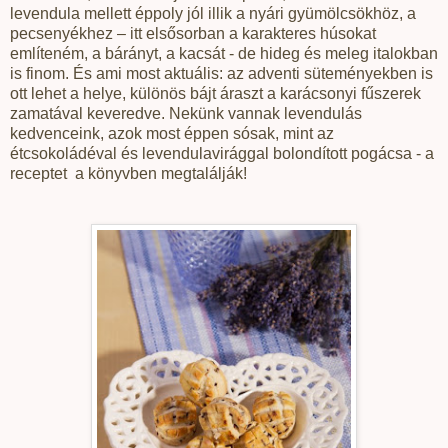
levendula mellett éppoly jól illik a nyári gyümölcsökhöz, a
pecsenyékhez – itt elsősorban a karakteres húsokat
említeném, a bárányt, a kacsát - de hideg és meleg italokban
is finom. És ami most aktuális: az adventi süteményekben is
ott lehet a helye, különös bájt áraszt a karácsonyi fűszerek
zamatával keveredve. Nekünk vannak levendulás
kedvenceink, azok most éppen sósak, mint az
étcsokoládéval és levendulavirággal bolondított pogácsa - a
receptet
a könyvben megtalálják!