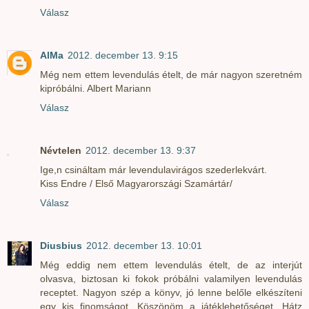
Válasz
AlMa
2012. december 13. 9:15
Még nem ettem levendulás ételt, de már nagyon szeretném
kipróbálni. Albert Mariann
Válasz
Névtelen
2012. december 13. 9:37
Ige,n csináltam már levendulavirágos szederlekvárt.
Kiss Endre / Első Magyarországi Szamártár/
Válasz
Diusbius
2012. december 13. 10:01
Még eddig nem ettem levendulás ételt, de az interjút
olvasva, biztosan ki fokok próbálni valamilyen levendulás
receptet. Nagyon szép a könyv, jó lenne belőle elkészíteni
egy kis finomságot. Köszönöm a játéklehetőséget. Hátz