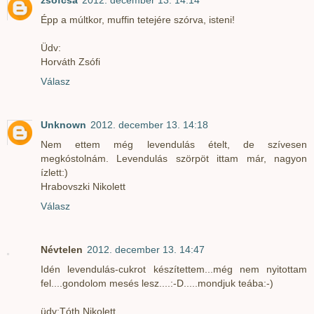
zsófcsa
2012. december 13. 14:14
Épp a múltkor, muffin tetejére szórva, isteni!
Üdv:
Horváth Zsófi
Válasz
Unknown
2012. december 13. 14:18
Nem ettem még levendulás ételt, de szívesen
megkóstolnám. Levendulás szörpöt ittam már, nagyon
ízlett:)
Hrabovszki Nikolett
Válasz
Névtelen
2012. december 13. 14:47
Idén levendulás-cukrot készítettem...még nem nyitottam
fel....gondolom mesés lesz....:-D.....mondjuk teába:-)
üdv:Tóth Nikolett