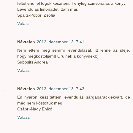
feltétlenül el fogok készíteni. Tényleg szinvonalas a könyv.
Levendulás limonádét ittam már.
Spaits-Pobori Zsófia
Válasz
Névtelen
2012. december 13. 7:41
Nem ettem még semmi levendulásat, itt lenne az ideje,
hogy megkóstoljam!! Örülnék a könyvnek!:)
Subosits Andrea
Válasz
Névtelen
2012. december 13. 7:43
Én nyáron készítettem levendulás sárgabaracklekvárt, de
még nem kóstoltuk meg.
Csábri-Nagy Enikő
Válasz