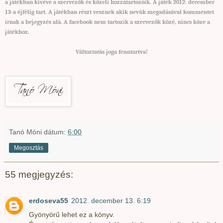
a játékban kivéve a szervezők és közeli hozzátartozóik. A játék 2012. december
13-a éjfélig tart. A játékban részt vesznek akik nevük megadásával kommentet
írnak a bejegyzés alá. A facebook nem tartozik a szervezők közé, nincs köze a
játékhoz.
Változtatás joga fenntartva
!
Tanó Móni
dátum:
6:00
Megosztás
55 megjegyzés:
erdoseva55
2012. december 13. 6:19
Gyönyörű lehet ez a könyv.