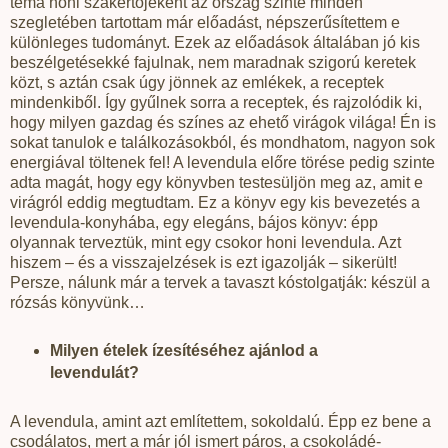
téma honi szakértőjeként az ország szinte minden
szegletében tartottam már előadást, népszerűsítettem e
különleges tudományt. Ezek az előadások általában jó kis
beszélgetésekké fajulnak, nem maradnak szigorú keretek
közt, s aztán csak úgy jönnek az emlékek, a receptek
mindenkiből. Így gyűlnek sorra a receptek, és rajzolódik ki,
hogy milyen gazdag és színes az ehető virágok világa! Én is
sokat tanulok e találkozásokból, és mondhatom, nagyon sok
energiával töltenek fel! A levendula előre törése pedig szinte
adta magát, hogy egy könyvben testesüljön meg az, amit e
virágról eddig megtudtam. Ez a könyv egy kis bevezetés a
levendula-konyhába, egy elegáns, bájos könyv: épp
olyannak terveztük, mint egy csokor honi levendula. Azt
hiszem – és a visszajelzések is ezt igazolják – sikerült!
Persze, nálunk már a tervek a tavaszt kóstolgatják: készül a
rózsás könyvünk…
Milyen ételek ízesítéséhez ajánlod a
levendulát?
A levendula, amint azt említettem, sokoldalú. Épp ez bene a
csodálatos, mert a már jól ismert páros, a csokoládé-