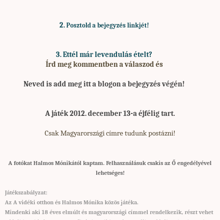
2.
Posztold a bejegyzés linkjét!
3. Ettél már levendulás ételt?
Írd meg kommentben a válaszod és
Neved is add meg
itt a blogon a bejegyzés végén!
A játék 2012. december 13-a éjfélig tart.
Csak Magyarországi címre tudunk postázni!
A fotókat Halmos Mónikától kaptam. Felhasználásuk csakis az Ő engedélyével
lehetséges!
Játékszabályzat:
Az A vidéki otthon és Halmos Mónika közös játéka.
Mindenki aki 18 éves elmúlt és magyarországi címmel rendelkezik, részt vehet