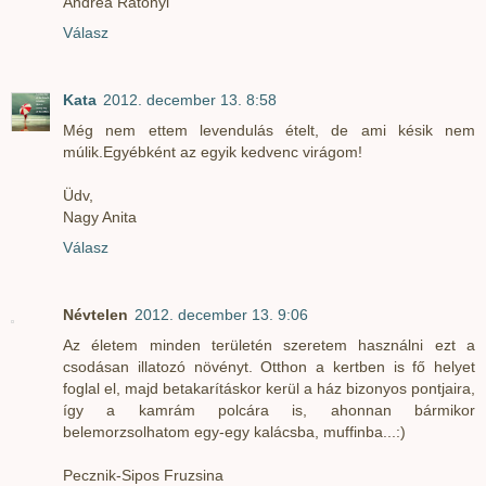
Andrea Ratonyi
Válasz
Kata
2012. december 13. 8:58
Még nem ettem levendulás ételt, de ami késik nem
múlik.Egyébként az egyik kedvenc virágom!
Üdv,
Nagy Anita
Válasz
Névtelen
2012. december 13. 9:06
Az életem minden területén szeretem használni ezt a
csodásan illatozó növényt. Otthon a kertben is fő helyet
foglal el, majd betakarításkor kerül a ház bizonyos pontjaira,
így a kamrám polcára is, ahonnan bármikor
belemorzsolhatom egy-egy kalácsba, muffinba...:)
Pecznik-Sipos Fruzsina