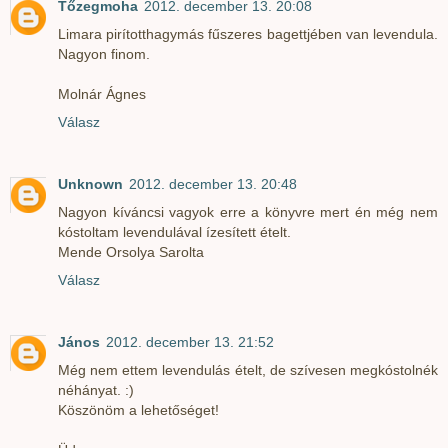
Tőzegmoha
2012. december 13. 20:08
Limara pirítotthagymás fűszeres bagettjében van levendula.
Nagyon finom.
Molnár Ágnes
Válasz
Unknown
2012. december 13. 20:48
Nagyon kíváncsi vagyok erre a könyvre mert én még nem
kóstoltam levendulával ízesített ételt.
Mende Orsolya Sarolta
Válasz
János
2012. december 13. 21:52
Még nem ettem levendulás ételt, de szívesen megkóstolnék
néhányat. :)
Köszönöm a lehetőséget!