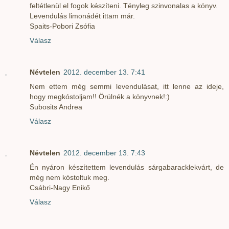
feltétlenül el fogok készíteni. Tényleg szinvonalas a könyv.
Levendulás limonádét ittam már.
Spaits-Pobori Zsófia
Válasz
Névtelen
2012. december 13. 7:41
Nem ettem még semmi levendulásat, itt lenne az ideje,
hogy megkóstoljam!! Örülnék a könyvnek!:)
Subosits Andrea
Válasz
Névtelen
2012. december 13. 7:43
Én nyáron készítettem levendulás sárgabaracklekvárt, de
még nem kóstoltuk meg.
Csábri-Nagy Enikő
Válasz