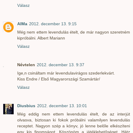
Válasz
AlMa
2012. december 13. 9:15
Még nem ettem levendulás ételt, de már nagyon szeretném
kipróbálni. Albert Mariann
Válasz
Névtelen
2012. december 13. 9:37
Ige,n csináltam már levendulavirágos szederlekvárt.
Kiss Endre / Első Magyarországi Szamártár/
Válasz
Diusbius
2012. december 13. 10:01
Még eddig nem ettem levendulás ételt, de az interjút
olvasva, biztosan ki fokok próbálni valamilyen levendulás
receptet. Nagyon szép a könyv, jó lenne belőle elkészíteni
egy kis finomságot. Köszönöm a játéklehetőséget. Hátz