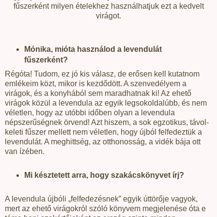
fűszerként milyen ételekhez használhatjuk ezt a kedvelt
virágot.
Mónika, mióta használod a levendulát
fűszerként?
Régóta! Tudom, ez jó kis válasz, de erősen kell kutatnom
emlékeim közt, mikor is kezdődött. A szenvedélyem a
virágok, és a konyhából sem maradhatnak ki! Az ehető
virágok közül a levendula az egyik legsokoldalúbb, és nem
véletlen, hogy az utóbbi időben olyan a levendula
népszerűségnek örvend! Azt hiszem, a sok egzotikus, távol-
keleti fűszer mellett nem véletlen, hogy újból felfedeztük a
levendulát. A meghittség, az otthonosság, a vidék bája ott
van ízében.
Mi késztetett arra, hogy szakácskönyvet írj?
A levendula újbóli „felfedezésnek” egyik úttörője vagyok,
mert az ehető virágokról szóló könyvem megjelenése óta e