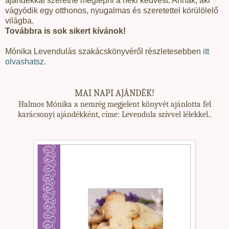
ajándékkal szeretné meglepni a neki kedvest. Annak, aki
vágyódik egy otthonos, nyugalmas és szeretettel körülölelő
világba.
Továbbra is sok sikert kívánok!
Mónika Levendulás szakácskönyvéről részletesebben
itt
olvashatsz.
MAI NAPI AJÁNDÉK!
Halmos Mónika a nemrég megjelent könyvét ajánlotta fel
karácsonyi ajándékként, címe: Levendula szívvel lélekkel..