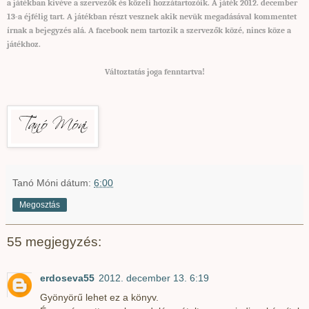
a játékban kivéve a szervezők és közeli hozzátartozóik. A játék 2012. december
13-a éjfélig tart. A játékban részt vesznek akik nevük megadásával kommentet
írnak a bejegyzés alá. A facebook nem tartozik a szervezők közé, nincs köze a
játékhoz.
Változtatás joga fenntartva
!
Tanó Móni
dátum:
6:00
Megosztás
55 megjegyzés:
erdoseva55
2012. december 13. 6:19
Gyönyörű lehet ez a könyv.