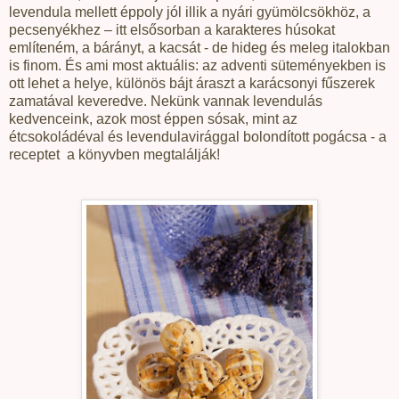
levendula mellett éppoly jól illik a nyári gyümölcsökhöz, a
pecsenyékhez – itt elsősorban a karakteres húsokat
említeném, a bárányt, a kacsát - de hideg és meleg italokban
is finom. És ami most aktuális: az adventi süteményekben is
ott lehet a helye, különös bájt áraszt a karácsonyi fűszerek
zamatával keveredve. Nekünk vannak levendulás
kedvenceink, azok most éppen sósak, mint az
étcsokoládéval és levendulavirággal bolondított pogácsa - a
receptet
a könyvben megtalálják!