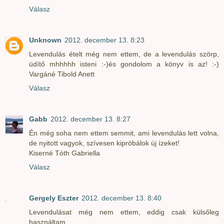
Válasz
Unknown
2012. december 13. 8:23
Levendulás ételt még nem ettem, de a levendulás szörp,
üdítő mhhhhh isteni :-)és gondolom a könyv is az! :-)
Vargáné Tibold Anett
Válasz
Gabb
2012. december 13. 8:27
Én még soha nem ettem semmit, ami levendulás lett volna,
de nyitott vagyok, szívesen kipróbálok új ízeket!
Kiserné Tóth Gabriella
Válasz
Gergely Eszter
2012. december 13. 8:40
Levendulásat még nem ettem, eddig csak külsőleg
használtam.