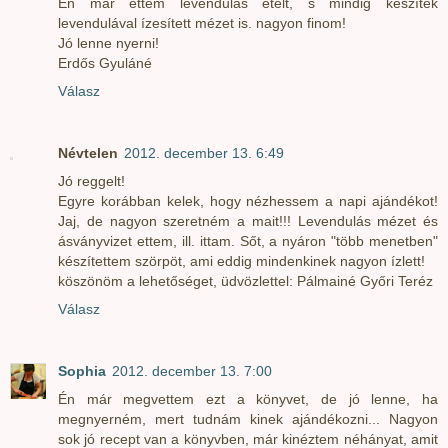
Én már ettem levendulás ételt, s mindig készítek
levendulával ízesített mézet is. nagyon finom!
Jó lenne nyerni!
Erdős Gyuláné
Válasz
Névtelen
2012. december 13. 6:49
Jó reggelt!
Egyre korábban kelek, hogy nézhessem a napi ajándékot!
Jaj, de nagyon szeretném a mait!!! Levendulás mézet és
ásványvizet ettem, ill. ittam. Sőt, a nyáron "több menetben"
készítettem szörpöt, ami eddig mindenkinek nagyon ízlett!
köszönöm a lehetőséget, üdvözlettel: Pálmainé Győri Teréz
Válasz
Sophia
2012. december 13. 7:00
Én már megvettem ezt a könyvet, de jó lenne, ha
megnyerném, mert tudnám kinek ajándékozni... Nagyon
sok jó recept van a könyvben, már kinéztem néhányat, amit