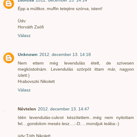
zsófcsa
2012. december 13. 14:14
Épp a múltkor, muffin tetejére szórva, isteni!
Üdv:
Horváth Zsófi
Válasz
Unknown
2012. december 13. 14:18
Nem ettem még levendulás ételt, de szívesen
megkóstolnám. Levendulás szörpöt ittam már, nagyon
ízlett:)
Hrabovszki Nikolett
Válasz
Névtelen
2012. december 13. 14:47
Idén levendulás-cukrot készítettem...még nem nyitottam
fel....gondolom mesés lesz....:-D.....mondjuk teába:-)
üdv:Tóth Nikolett