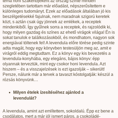
téma honi szakértőjeként az ország szinte minden
szegletében tartottam már előadást, népszerűsítettem e
különleges tudományt. Ezek az előadások általában jó kis
beszélgetésekké fajulnak, nem maradnak szigorú keretek
közt, s aztán csak úgy jönnek az emlékek, a receptek
mindenkiből. Így gyűlnek sorra a receptek, és rajzolódik ki,
hogy milyen gazdag és színes az ehető virágok világa! Én is
sokat tanulok e találkozásokból, és mondhatom, nagyon sok
energiával töltenek fel! A levendula előre törése pedig szinte
adta magát, hogy egy könyvben testesüljön meg az, amit e
virágról eddig megtudtam. Ez a könyv egy kis bevezetés a
levendula-konyhába, egy elegáns, bájos könyv: épp
olyannak terveztük, mint egy csokor honi levendula. Azt
hiszem – és a visszajelzések is ezt igazolják – sikerült!
Persze, nálunk már a tervek a tavaszt kóstolgatják: készül a
rózsás könyvünk…
Milyen ételek ízesítéséhez ajánlod a
levendulát?
A levendula, amint azt említettem, sokoldalú. Épp ez bene a
csodálatos, mert a már jól ismert páros, a csokoládé-