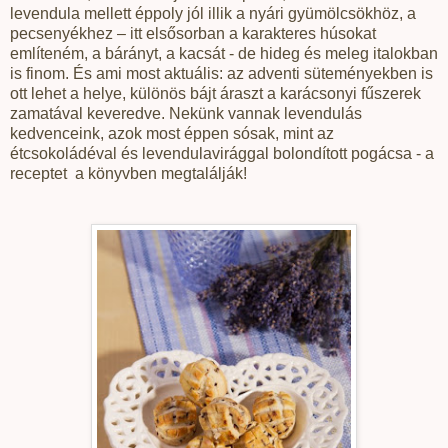
levendula mellett éppoly jól illik a nyári gyümölcsökhöz, a
pecsenyékhez – itt elsősorban a karakteres húsokat
említeném, a bárányt, a kacsát - de hideg és meleg italokban
is finom. És ami most aktuális: az adventi süteményekben is
ott lehet a helye, különös bájt áraszt a karácsonyi fűszerek
zamatával keveredve. Nekünk vannak levendulás
kedvenceink, azok most éppen sósak, mint az
étcsokoládéval és levendulavirággal bolondított pogácsa - a
receptet
a könyvben megtalálják!