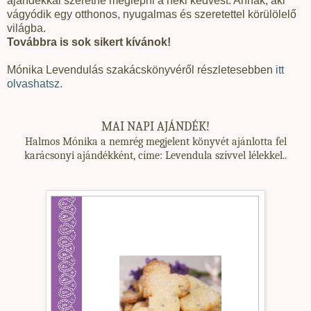
ajándékkal szeretné meglepni a neki kedvest. Annak, aki
vágyódik egy otthonos, nyugalmas és szeretettel körülölelő
világba.
Továbbra is sok sikert kívánok!
Mónika Levendulás szakácskönyvéről részletesebben
itt
olvashatsz.
MAI NAPI AJÁNDÉK!
Halmos Mónika a nemrég megjelent könyvét ajánlotta fel
karácsonyi ajándékként, címe: Levendula szívvel lélekkel..