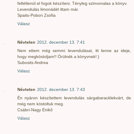
feltétlenül el fogok készíteni. Tényleg szinvonalas a könyv.
Levendulás limonádét ittam már.
Spaits-Pobori Zsófia
Válasz
Névtelen
2012. december 13. 7:41
Nem ettem még semmi levendulásat, itt lenne az ideje,
hogy megkóstoljam!! Örülnék a könyvnek!:)
Subosits Andrea
Válasz
Névtelen
2012. december 13. 7:43
Én nyáron készítettem levendulás sárgabaracklekvárt, de
még nem kóstoltuk meg.
Csábri-Nagy Enikő
Válasz