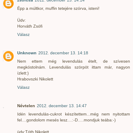
zsófcsa
2012. december 13. 14:14
Épp a múltkor, muffin tetejére szórva, isteni!
Üdv:
Horváth Zsófi
Válasz
Unknown
2012. december 13. 14:18
Nem ettem még levendulás ételt, de szívesen
megkóstolnám. Levendulás szörpöt ittam már, nagyon
ízlett:)
Hrabovszki Nikolett
Válasz
Névtelen
2012. december 13. 14:47
Idén levendulás-cukrot készítettem...még nem nyitottam
fel....gondolom mesés lesz....:-D.....mondjuk teába:-)
üdv:Tóth Nikolett