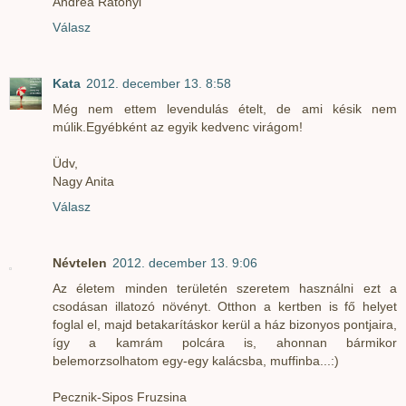
Andrea Ratonyi
Válasz
Kata
2012. december 13. 8:58
Még nem ettem levendulás ételt, de ami késik nem
múlik.Egyébként az egyik kedvenc virágom!
Üdv,
Nagy Anita
Válasz
Névtelen
2012. december 13. 9:06
Az életem minden területén szeretem használni ezt a
csodásan illatozó növényt. Otthon a kertben is fő helyet
foglal el, majd betakarításkor kerül a ház bizonyos pontjaira,
így a kamrám polcára is, ahonnan bármikor
belemorzsolhatom egy-egy kalácsba, muffinba...:)
Pecznik-Sipos Fruzsina