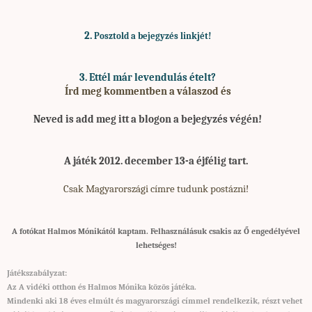
2.
Posztold a bejegyzés linkjét!
3. Ettél már levendulás ételt?
Írd meg kommentben a válaszod és
Neved is add meg
itt a blogon a bejegyzés végén!
A játék 2012. december 13-a éjfélig tart.
Csak Magyarországi címre tudunk postázni!
A fotókat Halmos Mónikától kaptam. Felhasználásuk csakis az Ő engedélyével
lehetséges!
Játékszabályzat:
Az A vidéki otthon és Halmos Mónika közös játéka.
Mindenki aki 18 éves elmúlt és magyarországi címmel rendelkezik, részt vehet