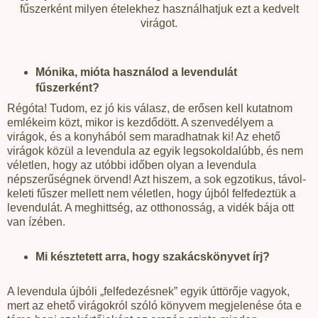
fűszerként milyen ételekhez használhatjuk ezt a kedvelt
virágot.
Mónika, mióta használod a levendulát
fűszerként?
Régóta! Tudom, ez jó kis válasz, de erősen kell kutatnom
emlékeim közt, mikor is kezdődött. A szenvedélyem a
virágok, és a konyhából sem maradhatnak ki! Az ehető
virágok közül a levendula az egyik legsokoldalúbb, és nem
véletlen, hogy az utóbbi időben olyan a levendula
népszerűségnek örvend! Azt hiszem, a sok egzotikus, távol-
keleti fűszer mellett nem véletlen, hogy újból felfedeztük a
levendulát. A meghittség, az otthonosság, a vidék bája ott
van ízében.
Mi késztetett arra, hogy szakácskönyvet írj?
A levendula újbóli „felfedezésnek” egyik úttörője vagyok,
mert az ehető virágokról szóló könyvem megjelenése óta e