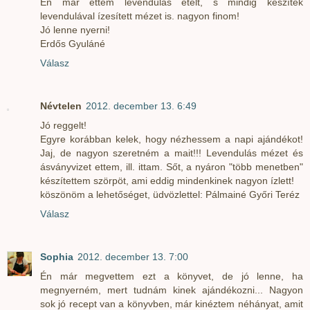
Én már ettem levendulás ételt, s mindig készítek
levendulával ízesített mézet is. nagyon finom!
Jó lenne nyerni!
Erdős Gyuláné
Válasz
Névtelen
2012. december 13. 6:49
Jó reggelt!
Egyre korábban kelek, hogy nézhessem a napi ajándékot!
Jaj, de nagyon szeretném a mait!!! Levendulás mézet és
ásványvizet ettem, ill. ittam. Sőt, a nyáron "több menetben"
készítettem szörpöt, ami eddig mindenkinek nagyon ízlett!
köszönöm a lehetőséget, üdvözlettel: Pálmainé Győri Teréz
Válasz
Sophia
2012. december 13. 7:00
Én már megvettem ezt a könyvet, de jó lenne, ha
megnyerném, mert tudnám kinek ajándékozni... Nagyon
sok jó recept van a könyvben, már kinéztem néhányat, amit