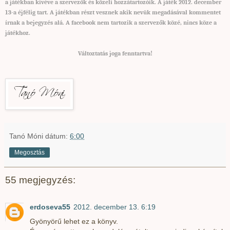
a játékban kivéve a szervezők és közeli hozzátartozóik. A játék 2012. december
13-a éjfélig tart. A játékban részt vesznek akik nevük megadásával kommentet
írnak a bejegyzés alá. A facebook nem tartozik a szervezők közé, nincs köze a
játékhoz.
Változtatás joga fenntartva
!
Tanó Móni
dátum:
6:00
Megosztás
55 megjegyzés:
erdoseva55
2012. december 13. 6:19
Gyönyörű lehet ez a könyv.