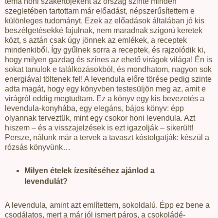
téma honi szakértőjeként az ország szinte minden
szegletében tartottam már előadást, népszerűsítettem e
különleges tudományt. Ezek az előadások általában jó kis
beszélgetésekké fajulnak, nem maradnak szigorú keretek
közt, s aztán csak úgy jönnek az emlékek, a receptek
mindenkiből. Így gyűlnek sorra a receptek, és rajzolódik ki,
hogy milyen gazdag és színes az ehető virágok világa! Én is
sokat tanulok e találkozásokból, és mondhatom, nagyon sok
energiával töltenek fel! A levendula előre törése pedig szinte
adta magát, hogy egy könyvben testesüljön meg az, amit e
virágról eddig megtudtam. Ez a könyv egy kis bevezetés a
levendula-konyhába, egy elegáns, bájos könyv: épp
olyannak terveztük, mint egy csokor honi levendula. Azt
hiszem – és a visszajelzések is ezt igazolják – sikerült!
Persze, nálunk már a tervek a tavaszt kóstolgatják: készül a
rózsás könyvünk…
Milyen ételek ízesítéséhez ajánlod a
levendulát?
A levendula, amint azt említettem, sokoldalú. Épp ez bene a
csodálatos, mert a már jól ismert páros, a csokoládé-