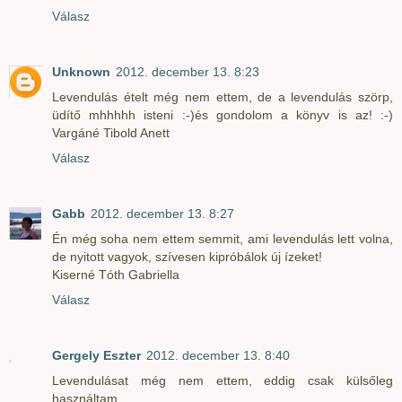
Válasz
Unknown
2012. december 13. 8:23
Levendulás ételt még nem ettem, de a levendulás szörp,
üdítő mhhhhh isteni :-)és gondolom a könyv is az! :-)
Vargáné Tibold Anett
Válasz
Gabb
2012. december 13. 8:27
Én még soha nem ettem semmit, ami levendulás lett volna,
de nyitott vagyok, szívesen kipróbálok új ízeket!
Kiserné Tóth Gabriella
Válasz
Gergely Eszter
2012. december 13. 8:40
Levendulásat még nem ettem, eddig csak külsőleg
használtam.