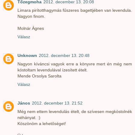
Tőzegmoha
2012. december 13. 20:08
Limara pirítotthagymás fűszeres bagettjében van levendula.
Nagyon finom.
Molnár Ágnes
Válasz
Unknown
2012. december 13. 20:48
Nagyon kíváncsi vagyok erre a könyvre mert én még nem
kóstoltam levendulával ízesített ételt.
Mende Orsolya Sarolta
Válasz
János
2012. december 13. 21:52
Még nem ettem levendulás ételt, de szívesen megkóstolnék
néhányat. :)
Köszönöm a lehetőséget!