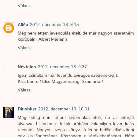
Válasz
AlMa
2012. december 13. 9:15
Még nem ettem levendulás ételt, de már nagyon szeretném
kipróbálni. Albert Mariann
Válasz
Névtelen
2012. december 13. 9:37
Ige,n csináltam már levendulavirágos szederlekvárt.
Kiss Endre / Első Magyarországi Szamártár/
Válasz
Diusbius
2012. december 13. 10:01
Még eddig nem ettem levendulás ételt, de az interjút
olvasva, biztosan ki fokok próbálni valamilyen levendulás
receptet. Nagyon szép a könyv, jó lenne belőle elkészíteni
egy kis finomságot. Köszönöm a játéklehetőséget. Hátz