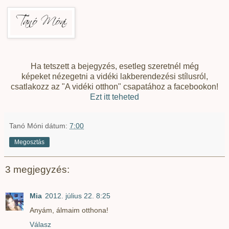
Ha tetszett a bejegyzés, esetleg szeretnél még
képeket nézegetni a vidéki lakberendezési stílusról,
csatlakozz az "A vidéki otthon" csapatához a facebookon!
Ezt itt teheted
Tanó Móni
dátum:
7:00
Megosztás
3 megjegyzés:
Mia
2012. július 22. 8:25
Anyám, álmaim otthona!
Válasz