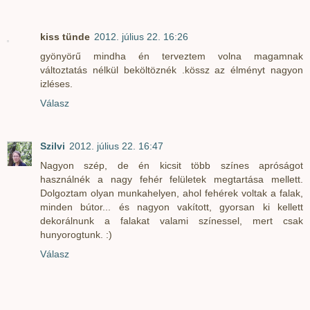
kiss tünde
2012. július 22. 16:26
gyönyörű mindha én terveztem volna magamnak
változtatás nélkül beköltöznék .kössz az élményt nagyon
izléses.
Válasz
Szilvi
2012. július 22. 16:47
Nagyon szép, de én kicsit több színes apróságot
használnék a nagy fehér felületek megtartása mellett.
Dolgoztam olyan munkahelyen, ahol fehérek voltak a falak,
minden bútor... és nagyon vakított, gyorsan ki kellett
dekorálnunk a falakat valami színessel, mert csak
hunyorogtunk. :)
Válasz