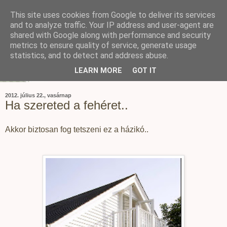
This site uses cookies from Google to deliver its services
and to analyze traffic. Your IP address and user-agent are
shared with Google along with performance and security
metrics to ensure quality of service, generate usage
statistics, and to detect and address abuse.
LEARN MORE
GOT IT
2012. július 22., vasárnap
Ha szereted a fehéret..
Akkor biztosan fog tetszeni ez a házikó..