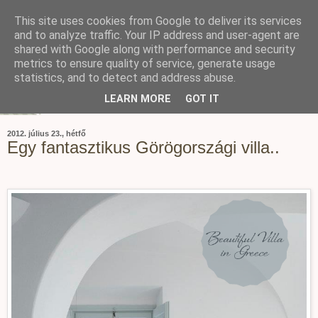
This site uses cookies from Google to deliver its services
and to analyze traffic. Your IP address and user-agent are
shared with Google along with performance and security
metrics to ensure quality of service, generate usage
statistics, and to detect and address abuse.
LEARN MORE
GOT IT
2012. július 23., hétfő
Egy fantasztikus Görögországi villa..