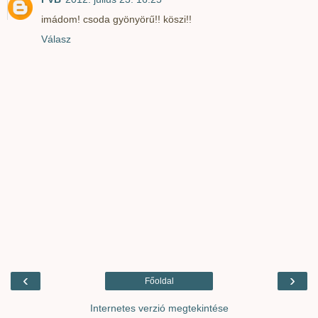
imádom! csoda gyönyörű!! köszi!!
Válasz
‹
›
Főoldal
Internetes verzió megtekintése