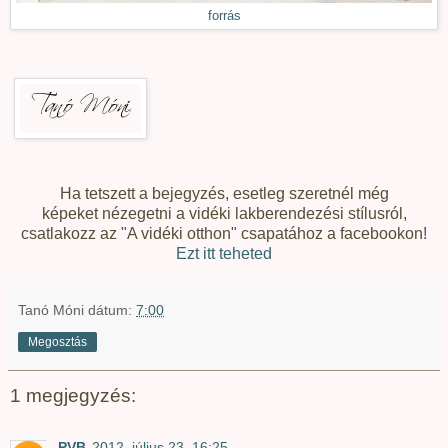
forrás
Ha tetszett a bejegyzés, esetleg szeretnél még
képeket nézegetni a vidéki lakberendezési stílusról,
csatlakozz az "A vidéki otthon" csapatához a facebookon!
Ezt itt teheted
Tanó Móni
dátum:
7:00
Megosztás
1 megjegyzés:
PVB
2012. július 23. 16:25