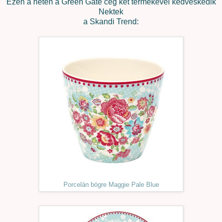
Ezen a héten a Green Gate cég két termékével kedveskedik
Nektek
a Skandi Trend:
Porcelán bögre Maggie Pale Blue