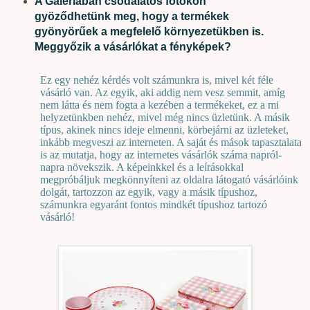
A Galériában csodálatos fotókon
gyöződhetünk meg, hogy a termékek
gyönyörűek a megfelelő környezetükben is.
Meggyőzik a vásárlókat a fényképek?
Ez egy nehéz kérdés volt számunkra is, mivel két féle
vásárló van. Az egyik, aki addig nem vesz semmit, amíg
nem látta és nem fogta a kezében a termékeket, ez a mi
helyzetünkben nehéz, mivel még nincs üzletünk. A másik
típus, akinek nincs ideje elmenni, körbejárni az üzleteket,
inkább megveszi az interneten. A saját és mások tapasztalata
is az mutatja, hogy az internetes vásárlók száma napról-
napra növekszik. A képeinkkel és a leírásokkal
megpróbáljuk megkönnyíteni az oldalra látogató vásárlóink
dolgát, tartozzon az egyik, vagy a másik típushoz,
számunkra egyaránt fontos mindkét típushoz tartozó
vásárló!