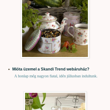
Mióta üzemel a Skandi Trend webáruház?
A honlap még nagyon fiatal, idén júliusban indultunk.