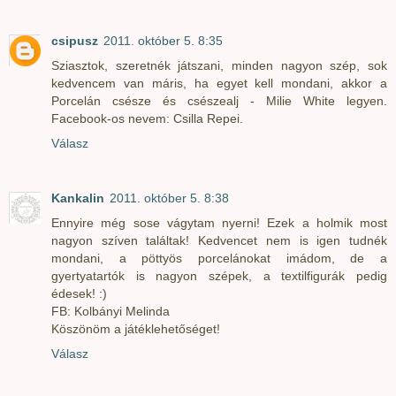
csipusz
2011. október 5. 8:35
Sziasztok, szeretnék játszani, minden nagyon szép, sok
kedvencem van máris, ha egyet kell mondani, akkor a
Porcelán csésze és csészealj - Milie White legyen.
Facebook-os nevem: Csilla Repei.
Válasz
Kankalin
2011. október 5. 8:38
Ennyire még sose vágytam nyerni! Ezek a holmik most
nagyon szíven találtak! Kedvencet nem is igen tudnék
mondani, a pöttyös porcelánokat imádom, de a
gyertyatartók is nagyon szépek, a textilfigurák pedig
édesek! :)
FB: Kolbányi Melinda
Köszönöm a játéklehetőséget!
Válasz