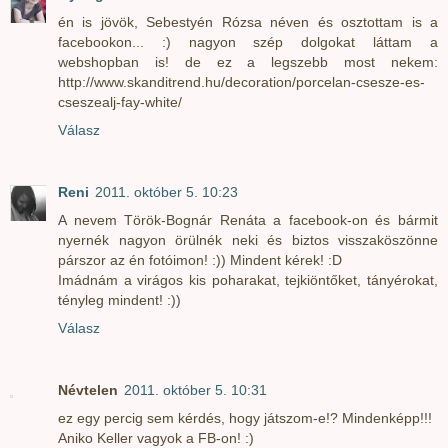
én is jövök, Sebestyén Rózsa néven és osztottam is a
facebookon... :) nagyon szép dolgokat láttam a
webshopban is! de ez a legszebb most nekem:
http://www.skanditrend.hu/decoration/porcelan-csesze-es-
cseszealj-fay-white/
Válasz
Reni
2011. október 5. 10:23
A nevem Török-Bognár Renáta a facebook-on és bármit
nyernék nagyon örülnék neki és biztos visszaköszönne
párszor az én fotóimon! :)) Mindent kérek! :D
Imádnám a virágos kis poharakat, tejkiöntőket, tányérokat,
tényleg mindent! :))
Válasz
Névtelen
2011. október 5. 10:31
ez egy percig sem kérdés, hogy játszom-e!? Mindenképp!!!
Aniko Keller vagyok a FB-on! :)