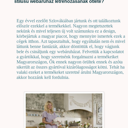
stílusú webáruház létrehozásának ötlete?
Egy évvel ezelőtt Szlovákiában jártunk és ott találkoztunk
először ezekkel a termékekkel. Nagyon megtetszettek
nekünk és mivel teljesen új volt számunkra ez a design,
körbejártuk a magyar piacot, hogy mennyire ismertek ezek a
cégek itthon. Azt tapasztaltuk, hogy egyáltalán nem és mivel
láttunk benne fantáziát, akkor döntöttük el, hogy vágjunk
bele és csináljunk egy webáruházat. Felvettük a kapcsolatot
a gyártókkal, hogy szeretnénk forgalmazni a termékeiket
Magyarországon, Ők ennek nagyon örültek ennek és azóta
sikerült az összes gyártóval kizárólagosságot kötni. Tehát ha
valaki ezeket a termékeket szeretné árulni Magyarországon,
akkor hozzánk kell fordulnia.