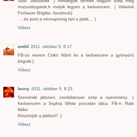
Szia! Játszanék :) mindegyik termék nagyon szép..még
mazsolázgatok,h melyik legyen a kedvencem.. ( Vékeiné
Forbauer Brigitta -facebook)
.....és pont a névnapomig tart a játék... :)
Válasz
emilil
2011. október 5. 8:17
FB-os nevem Csikó Márti és a kedvencem a gyönyörű
bögrék:)
Válasz
leony
2011. október 5. 8:23
Szeretnék játszani, csodálatosan szép a nyeremény. :)
Kedvencem a Sophia White porcelán tálca. FB-n: Rabi
Ildikó
Köszönjük a játékot!! :)
Válasz