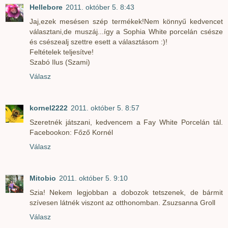
Hellebore
2011. október 5. 8:43
Jaj,ezek mesésen szép termékek!Nem könnyű kedvencet
választani,de muszáj...így a Sophia White porcelán csésze
és csészealj szettre esett a választásom :)!
Feltételek teljesítve!
Szabó Ilus (Szami)
Válasz
kornel2222
2011. október 5. 8:57
Szeretnék játszani, kedvencem a Fay White Porcelán tál.
Facebookon: Főző Kornél
Válasz
Mitobio
2011. október 5. 9:10
Szia! Nekem legjobban a dobozok tetszenek, de bármit
szívesen látnék viszont az otthonomban. Zsuzsanna Groll
Válasz