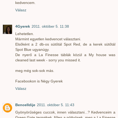
kedvencem.
Válasz
4Gyerek
2011. október 5. 11:38
Lehetetlen.
Mármint egyetlen kedvencet választani.
Elsőként a 2 db-os sütőtál Spot Red, de a kerek sütőtál
Spot Blue ugyanúgy.
De nyerő a La Finesse táblák közül a My house was
cleaned last week - sorry you missed it.
meg még sok-sok más.
Facebookon is Négy Gyerek
Válasz
BenceIldije
2011. október 5. 11:43
Gyönyörűséges cuccok, innen választani...? Kedvenceim a
Green Gate termékek, főleg a pöttyösek, meg a La Finesse