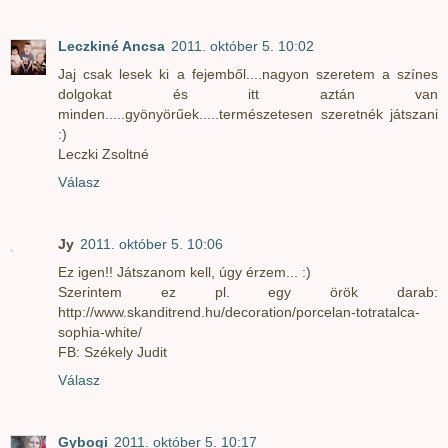
Leczkiné Ancsa
2011. október 5. 10:02
Jaj csak lesek ki a fejemből....nagyon szeretem a színes
dolgokat és itt aztán van
minden.....gyönyörűek.....természetesen szeretnék játszani
:)
Leczki Zsoltné
Válasz
Jy
2011. október 5. 10:06
Ez igen!! Játszanom kell, úgy érzem... :)
Szerintem ez pl. egy örök darab:
http://www.skanditrend.hu/decoration/porcelan-totratalca-
sophia-white/
FB: Székely Judit
Válasz
Gybogi
2011. október 5. 10:17