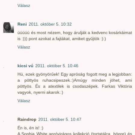
Válasz
Reni
2011. október 5. 10:32
úúúúú és most nézem, hogy árulják a kedvenc kosárkáimat
is :))) pont azokat a fajtákat, amiket gyűjtök :):)
Válasz
kicsi vú
2011. október 5. 10:46
Hú, ezek gyönyörűek! Egy apróság fogott meg a legjobban:
a pöttyös ruhacsipeszek.:)Amúgy minden jöhet, ami
pöttyös. És a atextilek is csodaszépek. Farkas Viktória
vagyok, nyerni akarok.:)
Válasz
Raindrop
2011. október 5. 10:47
Én is, én is! :)
A Sophia White apróvirágos kollekció (tortatálca, bögre) és