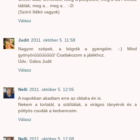
táblák, meg a... meg a... :-D
(Szóró Ildikó vagyok)
Válasz
Judit
2011. október 5. 11:58
Nagyon szépek, a bögrék a gyengéim. :-) Mind
gyönyörűűűűűűűű! Csatlakozom a játékhoz.
Üdv.: Gálos Judit
Válasz
Nelli
2011. október 5. 12:05
A napokban akadtam erre az oldalra én is.
Nekem a tortatál, a sütőtálak, a virágos tányérok és a
pöttyös csodák a kedvenceim.
Válasz
Nelli
2011. október 5. 12:08