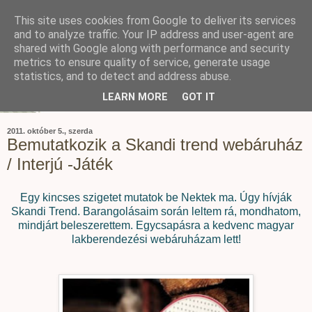
This site uses cookies from Google to deliver its services
and to analyze traffic. Your IP address and user-agent are
shared with Google along with performance and security
metrics to ensure quality of service, generate usage
statistics, and to detect and address abuse.
LEARN MORE
GOT IT
2011. október 5., szerda
Bemutatkozik a Skandi trend webáruház
/ Interjú -Játék
Egy kincses szigetet mutatok be Nektek ma. Úgy hívják
Skandi Trend. Barangolásaim során leltem rá, mondhatom,
mindjárt beleszerettem. Egycsapásra a kedvenc magyar
lakberendezési webáruházam lett!