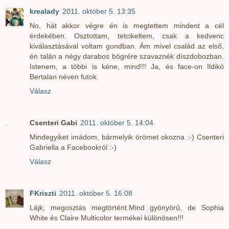
krealady
2011. október 5. 13:35
No, hát akkor végre én is megtettem mindent a cél
érdekében. Osztottam, tetcikeltem, csak a kedvenc
kiválasztásával voltam gondban. Ám mivel család az első,
én talán a négy darabos bögrére szavaznék díszdobozban.
Istenem, a többi is kéne, mind!!! Ja, és face-on Ildikó
Bertalan néven futok.
Válasz
Csenteri Gabi
2011. október 5. 14:04
Mindegyiket imádom, bármelyik örömet okozna :-) Csenteri
Gabriella a Facebookról :-)
Válasz
FKriszti
2011. október 5. 16:08
Lájk, megosztás megtörtént.Mind gyönyörű, de Sophia
White és Claire Multicolor termékei különösen!!!