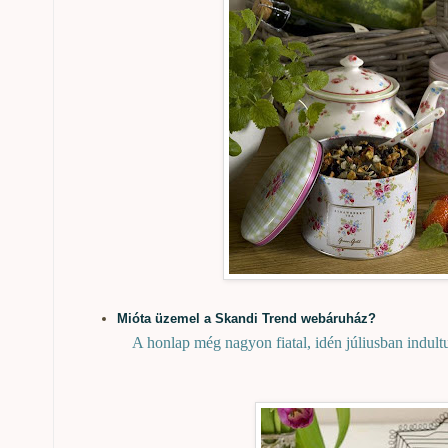
Mióta üzemel a Skandi Trend webáruház?
A honlap még nagyon fiatal, idén júliusban indult