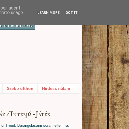
 user-agent
nerate usage
LEARN MORE
GOT IT
Szebb otthon
Hirdess nálam
z / Interjú -Játék
di Trend. Barangolásaim során leltem rá,