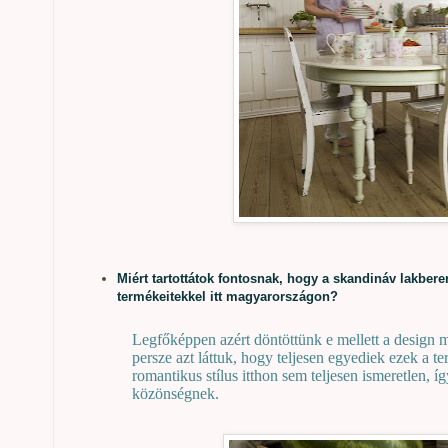
Miért tartottátok fontosnak, hogy a skandináv lakbere
termékeitekkel itt magyarországon?
Legfőképpen azért döntöttünk e mellett a design m
persze azt láttuk, hogy teljesen egyediek ezek a 
romantikus stílus itthon sem teljesen ismeretlen, í
közönségnek.