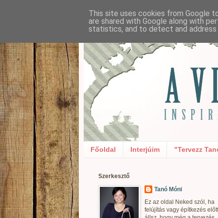
This site uses cookies from Google to 
are shared with Google along with per
statistics, and to detect and address
Főoldal
Interjúim
"Tervezz Tan
Szerkesztő
Tanó Móni
Ez az oldal Neked szól, ha
felújítás vagy építkezés előt
állsz, hogy még a tervezés