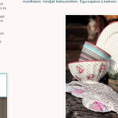
mondhatom, mindjárt beleszerettem. Egycsapásra a kedvenc 
st
és és
gad
anó
ben
v
t