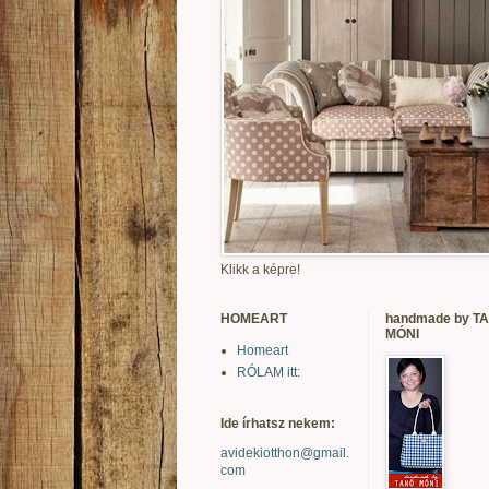
Klikk a képre!
HOMEART
handmade by T
MÓNI
Homeart
RÓLAM itt:
Ide írhatsz nekem:
avidekiotthon@gmail.
com