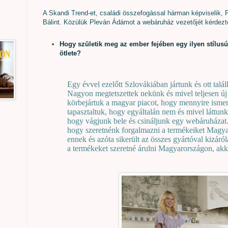
A Skandi Trend-et, családi összefogással hárman képviselik,
Bálint. Közülük Pleván Ádámot a webáruház vezetőjét kérdez
Hogy születik meg az ember fejében egy ilyen stílus
ötlete?
Egy évvel ezelőtt Szlovákiában jártunk és ott talá
Nagyon megtetszettek nekünk és mivel teljesen új
körbejártuk a magyar piacot, hogy mennyire ismer
tapasztaltuk, hogy egyáltalán nem és mivel láttunk
hogy vágjunk bele és csináljunk egy webáruházat. 
hogy szeretnénk forgalmazni a termékeiket Magy
ennek és azóta sikerült az összes gyártóval kizáró
a termékeket szeretné árulni Magyarországon, akk