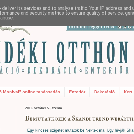
deliver its services and to analyze traffic. Your IP address and
formance and security metrics to ensure quality of service, ge
 abuse.
ó Mónival" online tanácsadás
Enteriőr
Dekoráció
Kert
2011. október 5., szerda
Bemutatkozik a Skandi trend webáruhá
t
Egy kincses szigetet mutatok be Nektek ma. Úgy hívják Skan