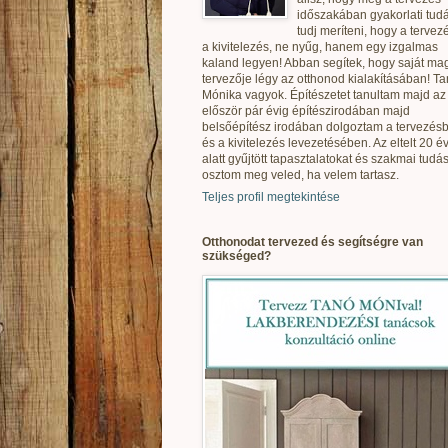
időszakában gyakorlati tudá
tudj meríteni, hogy a tervez
a kivitelezés, ne nyűg, hanem egy izgalmas
kaland legyen! Abban segítek, hogy saját ma
tervezője légy az otthonod kialakításában! T
Mónika vagyok. Építészetet tanultam majd az
először pár évig építészirodában majd
belsőépítész irodában dolgoztam a tervezés
és a kivitelezés levezetésében. Az eltelt 20 é
alatt gyűjtött tapasztalatokat és szakmai tudás
osztom meg veled, ha velem tartasz.
Teljes profil megtekintése
Otthonodat tervezed és segítségre van
szükséged?