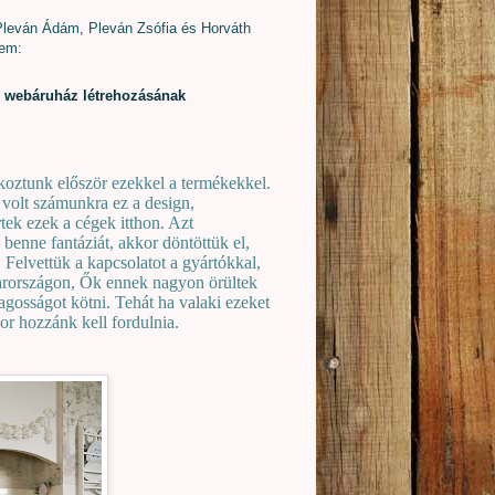
 Pleván Ádám, Pleván Zsófia és Horváth
tem:
ú webáruház létrehozásának
lkoztunk először ezekkel a termékekkel.
 volt számunkra ez a design,
tek ezek a cégek itthon. Azt
 benne fantáziát, akkor döntöttük el,
Felvettük a kapcsolatot a gyártókkal,
arországon, Ők ennek nagyon örültek
lagosságot kötni. Tehát ha valaki ezeket
or hozzánk kell fordulnia.