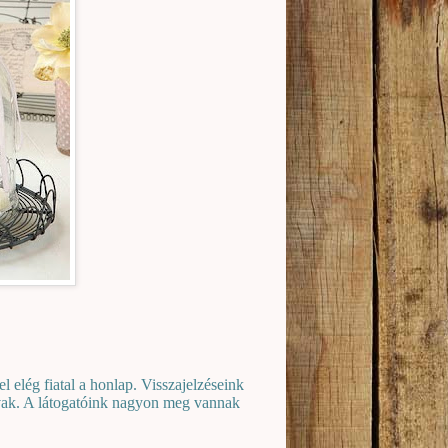
 elég fiatal a honlap. Visszajelzéseink
ívak. A látogatóink nagyon meg vannak