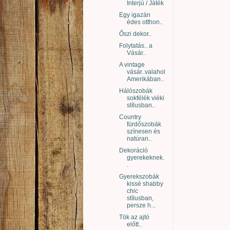
Interjú / Játék
Egy igazán
édes otthon..
Őszi dekor..
Folytatás.. a
Vásár..
A vintage
vásár..valahol
Amerikában..
Hálószobák
sokfélék viéki
stílusban..
Country
fürdőszobák
színesen és
natúran..
Dekoráció
gyerekeknek.
.
Gyerekszobák
kissé shabby
chic
stílusban,
persze h...
Tök az ajtó
előtt..