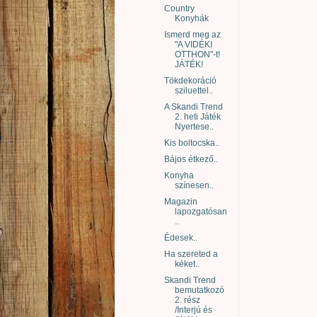
Country
Konyhák
Ismerd meg az
"A VIDÉKI
OTTHON"-t!
JÁTÉK!
Tökdekoráció
sziluettel..
A Skandi Trend
2. heti Játék
Nyertese..
Kis boltocska..
Bájos étkező..
Konyha
színesen..
Magazin
lapozgatósan
..
Édesek..
Ha szereted a
kéket..
Skandi Trend
bemutatkozó
2. rész
/Interjú és