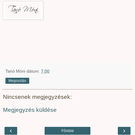
Tanó Móni
dátum:
7:00
Megosztás
Nincsenek megjegyzések:
Megjegyzés küldése
‹
›
Főoldal