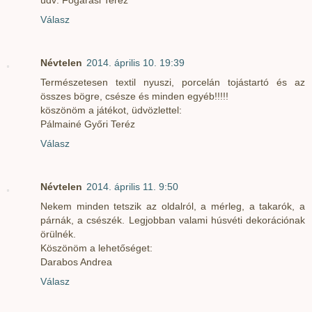
Válasz
Névtelen
2014. április 10. 19:39
Természetesen textil nyuszi, porcelán tojástartó és az
összes bögre, csésze és minden egyéb!!!!!
köszönöm a játékot, üdvözlettel:
Pálmainé Győri Teréz
Válasz
Névtelen
2014. április 11. 9:50
Nekem minden tetszik az oldalról, a mérleg, a takarók, a
párnák, a csészék. Legjobban valami húsvéti dekorációnak
örülnék.
Köszönöm a lehetőséget:
Darabos Andrea
Válasz