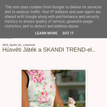
This site uses cookies from Google to deliver its services
and to analyze traffic. Your IP address and user-agent are
shared with Google along with performance and security
metrics to ensure quality of service, generate usage
statistics, and to detect and address abuse.
LEARN MORE
GOT IT
2014. április 10., csütörtök
Húsvéti Játék a SKANDI TREND-el..