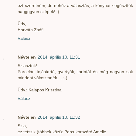
ezt szeretném, de nehéz a választás, a könyhai kiegészítők
naggggyon szépek! :)
Üdv,
Horváth Zsófi
Válasz
Névtelen
2014. április 10. 11:31
Sziasztok!
Porcelán tojàstartó, gyertyák, tortatàl és még nagyon sok
mindent vàlasztanék.... :-)
Üdv.: Kalapos Krisztina
Válasz
Névtelen
2014. április 10. 11:32
Szia,
ez tetszik (többek közt): Porcukorszóró Amelie