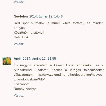
Válasz
Névtelen
2014. április 12. 14:46
Red spot sütőtálak, summer white tortatál, és minden
pöttyös...
Köszönöm a játékot!
Holló Enikő
Válasz
Andi
2014. április 12. 21:55
Én nagyon szeretem a Green Gate termékeket, és a
Skanditrend kínálatát. Ezeket a virágos tojásdíszeket
választanám: http://www.skanditrend.hu/decoration/husveti-
tojas-dobozban-9db/
Köszönöm:
Rátonyi Andrea
Válasz