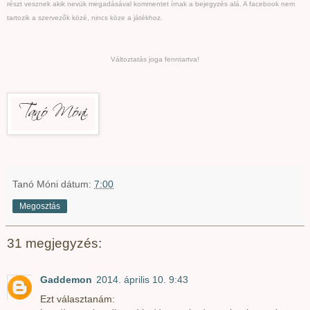
részt vesznek akik nevük megadásával kommentet írnak a bejegyzés alá. A facebook nem
tartozik a szervezők közé, nincs köze a játékhoz.
Változtatás joga fenntartva!
Tanó Móni
dátum:
7:00
Megosztás
31 megjegyzés:
Gaddemon
2014. április 10. 9:43
Ezt választanám: