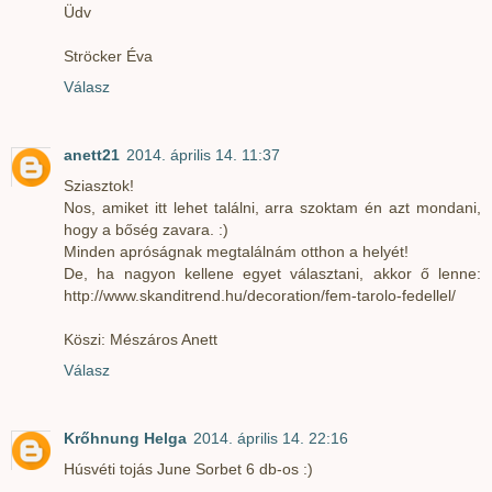
Üdv
Ströcker Éva
Válasz
anett21
2014. április 14. 11:37
Sziasztok!
Nos, amiket itt lehet találni, arra szoktam én azt mondani,
hogy a bőség zavara. :)
Minden apróságnak megtalálnám otthon a helyét!
De, ha nagyon kellene egyet választani, akkor ő lenne:
http://www.skanditrend.hu/decoration/fem-tarolo-fedellel/
Köszi: Mészáros Anett
Válasz
Krőhnung Helga
2014. április 14. 22:16
Húsvéti tojás June Sorbet 6 db-os :)