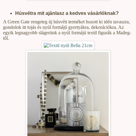
Húsvétra mit ajánlasz a kedves vásárlóknak?
A Green Gate rengeteg új húsvéti terméket hozott ki idén tavaszra,
gondolok itt tojás és nyúl formájú gyertyákra, dekorációkra. Az
egyik legnagyobb slágerünk a nyúl formájú textil figurák a Maileg-
től.