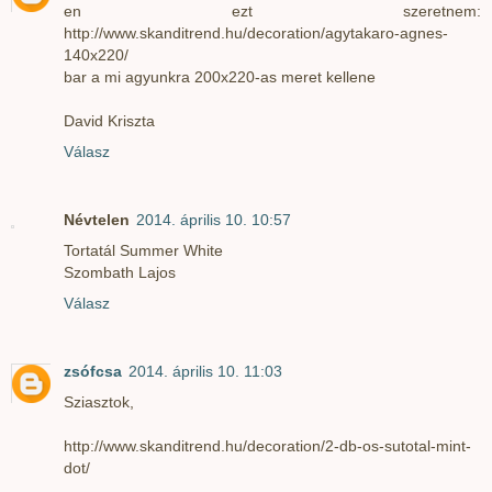
en ezt szeretnem:
http://www.skanditrend.hu/decoration/agytakaro-agnes-
140x220/
bar a mi agyunkra 200x220-as meret kellene
David Kriszta
Válasz
Névtelen
2014. április 10. 10:57
Tortatál Summer White
Szombath Lajos
Válasz
zsófcsa
2014. április 10. 11:03
Sziasztok,
http://www.skanditrend.hu/decoration/2-db-os-sutotal-mint-
dot/