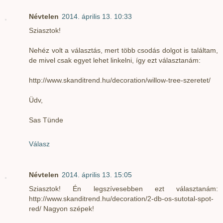
Névtelen
2014. április 13. 10:33
Sziasztok!
Nehéz volt a választás, mert több csodás dolgot is találtam,
de mivel csak egyet lehet linkelni, így ezt választanám:
http://www.skanditrend.hu/decoration/willow-tree-szeretet/
Üdv,
Sas Tünde
Válasz
Névtelen
2014. április 13. 15:05
Sziasztok! Én legszívesebben ezt választanám:
http://www.skanditrend.hu/decoration/2-db-os-sutotal-spot-
red/ Nagyon szépek!