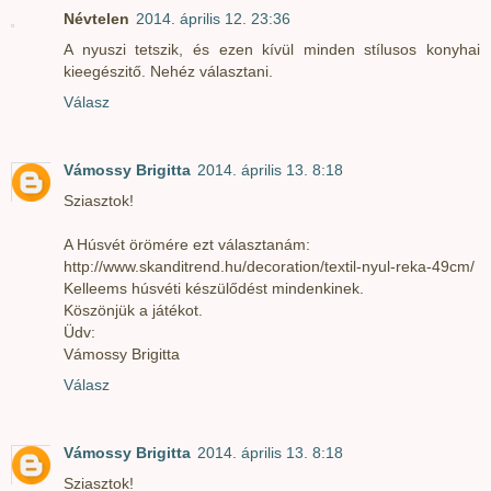
Névtelen
2014. április 12. 23:36
A nyuszi tetszik, és ezen kívül minden stílusos konyhai
kieegészitő. Nehéz választani.
Válasz
Vámossy Brigitta
2014. április 13. 8:18
Sziasztok!
A Húsvét örömére ezt választanám:
http://www.skanditrend.hu/decoration/textil-nyul-reka-49cm/
Kelleems húsvéti készülődést mindenkinek.
Köszönjük a játékot.
Üdv:
Vámossy Brigitta
Válasz
Vámossy Brigitta
2014. április 13. 8:18
Sziasztok!