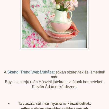
A
Skandi Trend Webáruházat
sokan szeretitek és ismeritek
már.
Egy kis interjú után Húsvéti játékra invitálunk benneteket..
Pleván Ádámot kérdezem:
Tavaszra sőt már nyárra is készülődtök,
milyen újdonságokkal talákozhatunk