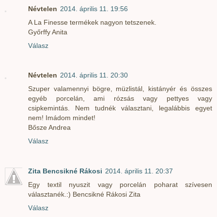
Névtelen
2014. április 11. 19:56
A La Finesse termékek nagyon tetszenek.
Győrffy Anita
Válasz
Névtelen
2014. április 11. 20:30
Szuper valamennyi bögre, müzlistál, kistányér és összes
egyéb porcelán, ami rózsás vagy pettyes vagy
csipkemintás. Nem tudnék választani, legalábbis egyet
nem! Imádom mindet!
Bősze Andrea
Válasz
Zita Bencsikné Rákosi
2014. április 11. 20:37
Egy textil nyuszit vagy porcelán poharat szívesen
választanék.:) Bencsikné Rákosi Zita
Válasz