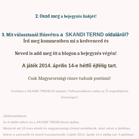
2. Oszd meg
a bejegyzés linkjét!
a
SKANDI TERND
oldaláról?
3. Mit választanál Húsvétra
Írd meg kommentben mi a kedvenced és
Neved is add meg itt a blogon a bejegyzés végén!
A játék 2014. április 14-e hétfő éjfélig tart.
Csak Magyarországi címre tudunk postázni!
A fotókat a SKANDI TREND-től kaptam. Felhasználásuk csakis az Ő engedélyével
lehetséges!
Játékszabályzat:
Az A vidéki otthon és a SKANDI TREND közös játéka.
Mindenki aki 18 éves elmúlt és magyarországi címmel rendelkezik, részt vehet a játékban
kivéve a szervezők és közeli hozzátartozóik. A játék 2014. április 14-e éjfélig tart. A játékban