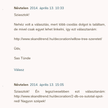
Névtelen
2014. április 13. 10:33
Sziasztok!
Nehéz volt a választás, mert több csodás dolgot is találtam,
de mivel csak egyet lehet linkelni, így ezt választanám:
http://www.skanditrend.hu/decoration/willow-tree-szeretet/
Üdv,
Sas Tünde
Válasz
Névtelen
2014. április 13. 15:05
Sziasztok! Én legszívesebben ezt választanám:
http://www.skanditrend.hu/decoration/2-db-os-sutotal-spot-
red/ Nagyon szépek!