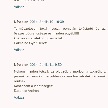
Válasz
Névtelen
2014. április 10. 19:39
Természetesen textil nyuszi, porcelán tojástartó és az
összes bögre, csésze és minden egyéb!!!!!
köszönöm a játékot, üdvözlettel:
Pálmainé Győri Teréz
Válasz
Névtelen
2014. április 11. 9:50
Nekem minden tetszik az oldalról, a mérleg, a takarók, a
párnák, a csészék. Legjobban valami húsvéti dekorációnak
örülnék.
Köszönöm a lehetőséget:
Darabos Andrea
Válasz