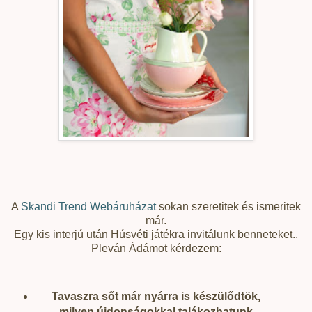
A
Skandi Trend Webáruházat
sokan szeretitek és ismeritek
már.
Egy kis interjú után Húsvéti játékra invitálunk benneteket..
Pleván Ádámot kérdezem:
Tavaszra sőt már nyárra is készülődtök,
milyen újdonságokkal talákozhatunk