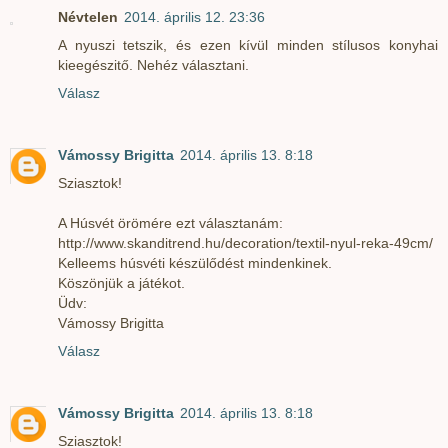
Névtelen
2014. április 12. 23:36
A nyuszi tetszik, és ezen kívül minden stílusos konyhai
kieegészitő. Nehéz választani.
Válasz
Vámossy Brigitta
2014. április 13. 8:18
Sziasztok!
A Húsvét örömére ezt választanám:
http://www.skanditrend.hu/decoration/textil-nyul-reka-49cm/
Kelleems húsvéti készülődést mindenkinek.
Köszönjük a játékot.
Üdv:
Vámossy Brigitta
Válasz
Vámossy Brigitta
2014. április 13. 8:18
Sziasztok!