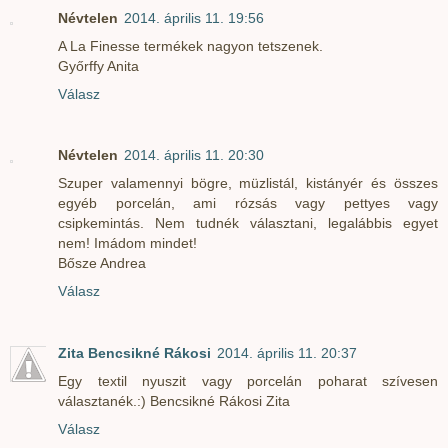
Névtelen
2014. április 11. 19:56
A La Finesse termékek nagyon tetszenek.
Győrffy Anita
Válasz
Névtelen
2014. április 11. 20:30
Szuper valamennyi bögre, müzlistál, kistányér és összes
egyéb porcelán, ami rózsás vagy pettyes vagy
csipkemintás. Nem tudnék választani, legalábbis egyet
nem! Imádom mindet!
Bősze Andrea
Válasz
Zita Bencsikné Rákosi
2014. április 11. 20:37
Egy textil nyuszit vagy porcelán poharat szívesen
választanék.:) Bencsikné Rákosi Zita
Válasz