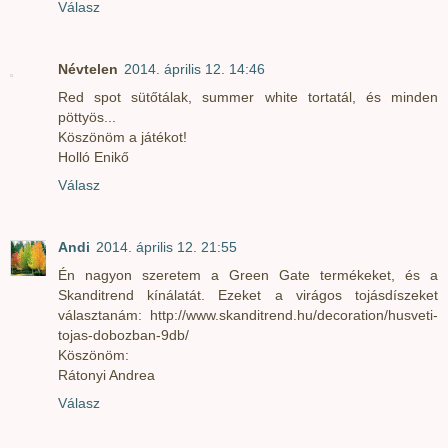
Válasz
Névtelen
2014. április 12. 14:46
Red spot sütőtálak, summer white tortatál, és minden
pöttyös...
Köszönöm a játékot!
Holló Enikő
Válasz
Andi
2014. április 12. 21:55
Én nagyon szeretem a Green Gate termékeket, és a
Skanditrend kínálatát. Ezeket a virágos tojásdíszeket
választanám: http://www.skanditrend.hu/decoration/husveti-
tojas-dobozban-9db/
Köszönöm:
Rátonyi Andrea
Válasz