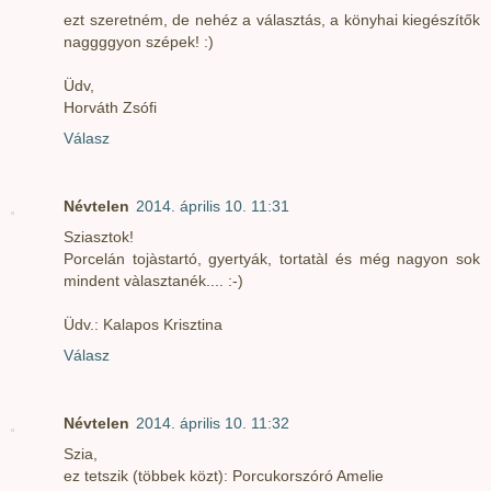
ezt szeretném, de nehéz a választás, a könyhai kiegészítők
naggggyon szépek! :)
Üdv,
Horváth Zsófi
Válasz
Névtelen
2014. április 10. 11:31
Sziasztok!
Porcelán tojàstartó, gyertyák, tortatàl és még nagyon sok
mindent vàlasztanék.... :-)
Üdv.: Kalapos Krisztina
Válasz
Névtelen
2014. április 10. 11:32
Szia,
ez tetszik (többek közt): Porcukorszóró Amelie