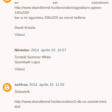
en ezt szeretnem:
http://www.skanditrend.hu/decoration/agytakaro-agnes-
140x220/
bar a mi agyunkra 200x220-as meret kellene
David Kriszta
Válasz
Névtelen
2014. április 10. 10:57
Tortatál Summer White
Szombath Lajos
Válasz
zsófcsa
2014. április 10. 11:03
Sziasztok,
http://www.skanditrend.hu/decoration/2-db-os-sutotal-mint-
dot/