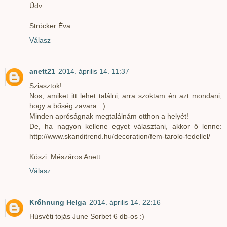
Üdv
Ströcker Éva
Válasz
anett21
2014. április 14. 11:37
Sziasztok!
Nos, amiket itt lehet találni, arra szoktam én azt mondani,
hogy a bőség zavara. :)
Minden apróságnak megtalálnám otthon a helyét!
De, ha nagyon kellene egyet választani, akkor ő lenne:
http://www.skanditrend.hu/decoration/fem-tarolo-fedellel/
Köszi: Mészáros Anett
Válasz
Krőhnung Helga
2014. április 14. 22:16
Húsvéti tojás June Sorbet 6 db-os :)