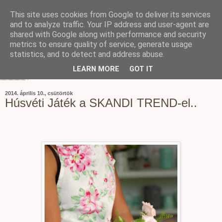
This site uses cookies from Google to deliver its services
and to analyze traffic. Your IP address and user-agent are
shared with Google along with performance and security
metrics to ensure quality of service, generate usage
statistics, and to detect and address abuse.
LEARN MORE
GOT IT
2014. április 10., csütörtök
Húsvéti Játék a SKANDI TREND-el..