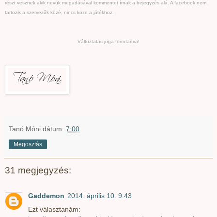
részt vesznek akik nevük megadásával kommentet írnak a bejegyzés alá. A facebook nem
tartozik a szervezők közé, nincs köze a játékhoz.
Változtatás joga fenntartva!
Tanó Móni
dátum:
7:00
Megosztás
31 megjegyzés:
Gaddemon
2014. április 10. 9:43
Ezt választanám: