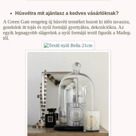
Húsvétra mit ajánlasz a kedves vásárlóknak?
A Green Gate rengeteg új húsvéti terméket hozott ki idén tavaszra,
gondolok itt tojás és nyúl formájú gyertyákra, dekorációkra. Az
egyik legnagyobb slágerünk a nyúl formájú textil figurák a Maileg-
től.