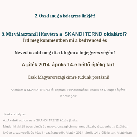
2. Oszd meg
a bejegyzés linkjét!
a
SKANDI TERND
oldaláról?
3. Mit választanál Húsvétra
Írd meg kommentben mi a kedvenced és
Neved is add meg itt a blogon a bejegyzés végén!
A játék 2014. április 14-e hétfő éjfélig tart.
Csak Magyarországi címre tudunk postázni!
A fotókat a SKANDI TREND-től kaptam. Felhasználásuk csakis az Ő engedélyével
lehetséges!
Játékszabályzat:
Az A vidéki otthon és a SKANDI TREND közös játéka.
Mindenki aki 18 éves elmúlt és magyarországi címmel rendelkezik, részt vehet a játékban
kivéve a szervezők és közeli hozzátartozóik. A játék 2014. április 14-e éjfélig tart. A játékban