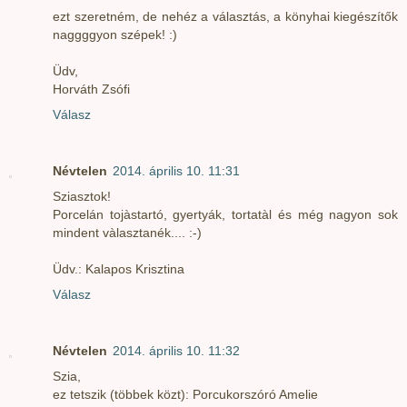
ezt szeretném, de nehéz a választás, a könyhai kiegészítők
naggggyon szépek! :)
Üdv,
Horváth Zsófi
Válasz
Névtelen
2014. április 10. 11:31
Sziasztok!
Porcelán tojàstartó, gyertyák, tortatàl és még nagyon sok
mindent vàlasztanék.... :-)
Üdv.: Kalapos Krisztina
Válasz
Névtelen
2014. április 10. 11:32
Szia,
ez tetszik (többek közt): Porcukorszóró Amelie