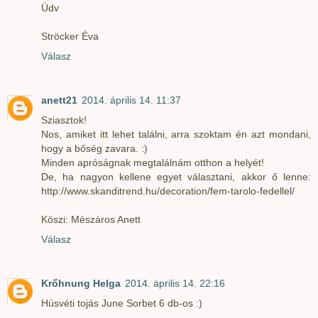
Üdv
Ströcker Éva
Válasz
anett21
2014. április 14. 11:37
Sziasztok!
Nos, amiket itt lehet találni, arra szoktam én azt mondani,
hogy a bőség zavara. :)
Minden apróságnak megtalálnám otthon a helyét!
De, ha nagyon kellene egyet választani, akkor ő lenne:
http://www.skanditrend.hu/decoration/fem-tarolo-fedellel/
Köszi: Mészáros Anett
Válasz
Krőhnung Helga
2014. április 14. 22:16
Húsvéti tojás June Sorbet 6 db-os :)