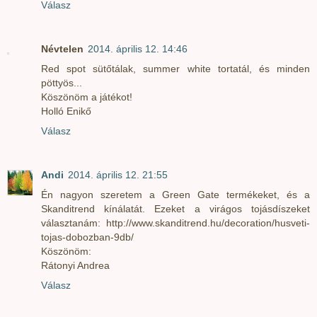
Válasz
Névtelen
2014. április 12. 14:46
Red spot sütőtálak, summer white tortatál, és minden
pöttyös...
Köszönöm a játékot!
Holló Enikő
Válasz
Andi
2014. április 12. 21:55
Én nagyon szeretem a Green Gate termékeket, és a
Skanditrend kínálatát. Ezeket a virágos tojásdíszeket
választanám: http://www.skanditrend.hu/decoration/husveti-
tojas-dobozban-9db/
Köszönöm:
Rátonyi Andrea
Válasz