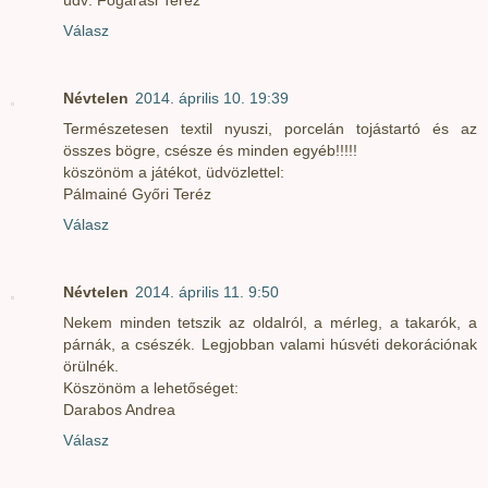
Válasz
Névtelen
2014. április 10. 19:39
Természetesen textil nyuszi, porcelán tojástartó és az
összes bögre, csésze és minden egyéb!!!!!
köszönöm a játékot, üdvözlettel:
Pálmainé Győri Teréz
Válasz
Névtelen
2014. április 11. 9:50
Nekem minden tetszik az oldalról, a mérleg, a takarók, a
párnák, a csészék. Legjobban valami húsvéti dekorációnak
örülnék.
Köszönöm a lehetőséget:
Darabos Andrea
Válasz