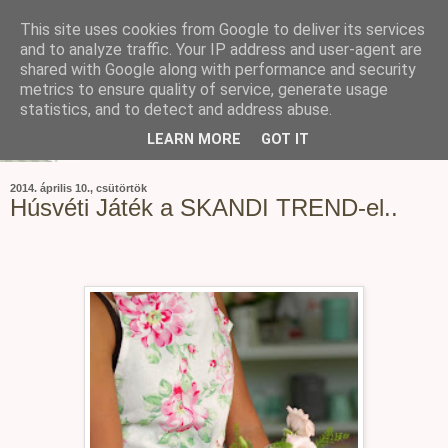
This site uses cookies from Google to deliver its services
and to analyze traffic. Your IP address and user-agent are
shared with Google along with performance and security
metrics to ensure quality of service, generate usage
statistics, and to detect and address abuse.
LEARN MORE
GOT IT
2014. április 10., csütörtök
Húsvéti Játék a SKANDI TREND-el..