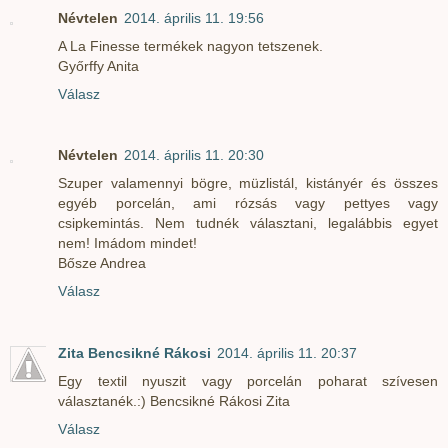
Névtelen
2014. április 11. 19:56
A La Finesse termékek nagyon tetszenek.
Győrffy Anita
Válasz
Névtelen
2014. április 11. 20:30
Szuper valamennyi bögre, müzlistál, kistányér és összes
egyéb porcelán, ami rózsás vagy pettyes vagy
csipkemintás. Nem tudnék választani, legalábbis egyet
nem! Imádom mindet!
Bősze Andrea
Válasz
Zita Bencsikné Rákosi
2014. április 11. 20:37
Egy textil nyuszit vagy porcelán poharat szívesen
választanék.:) Bencsikné Rákosi Zita
Válasz