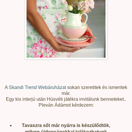
A
Skandi Trend Webáruházat
sokan szeretitek és ismeritek
már.
Egy kis interjú után Húsvéti játékra invitálunk benneteket..
Pleván Ádámot kérdezem:
Tavaszra sőt már nyárra is készülődtök,
milyen újdonságokkal talákozhatunk