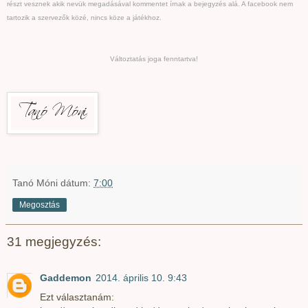
részt vesznek akik nevük megadásával kommentet írnak a bejegyzés alá. A facebook nem
tartozik a szervezők közé, nincs köze a játékhoz.
Változtatás joga fenntartva!
Tanó Móni
dátum:
7:00
Megosztás
31 megjegyzés:
Gaddemon
2014. április 10. 9:43
Ezt választanám: