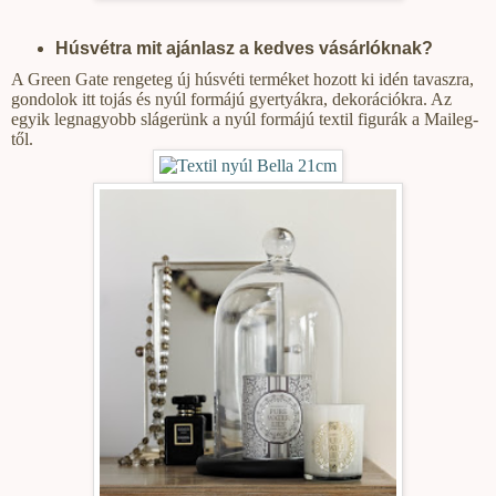
Húsvétra mit ajánlasz a kedves vásárlóknak?
A Green Gate rengeteg új húsvéti terméket hozott ki idén tavaszra,
gondolok itt tojás és nyúl formájú gyertyákra, dekorációkra. Az
egyik legnagyobb slágerünk a nyúl formájú textil figurák a Maileg-
től.