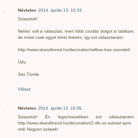
Névtelen
2014. április 13. 10:33
Sziasztok!
Nehéz volt a választás, mert több csodás dolgot is találtam,
de mivel csak egyet lehet linkelni, így ezt választanám:
http://www.skanditrend.hu/decoration/willow-tree-szeretet/
Üdv,
Sas Tünde
Válasz
Névtelen
2014. április 13. 15:05
Sziasztok! Én legszívesebben ezt választanám:
http://www.skanditrend.hu/decoration/2-db-os-sutotal-spot-
red/ Nagyon szépek!