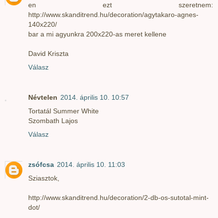
en ezt szeretnem:
http://www.skanditrend.hu/decoration/agytakaro-agnes-
140x220/
bar a mi agyunkra 200x220-as meret kellene
David Kriszta
Válasz
Névtelen
2014. április 10. 10:57
Tortatál Summer White
Szombath Lajos
Válasz
zsófcsa
2014. április 10. 11:03
Sziasztok,
http://www.skanditrend.hu/decoration/2-db-os-sutotal-mint-
dot/