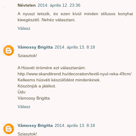
Névtelen
2014. április 12. 23:36
A nyuszi tetszik, és ezen kívül minden stílusos konyhai
kieegészitő. Nehéz választani.
Válasz
Vámossy Brigitta
2014. április 13. 8:18
Sziasztok!
A Húsvét örömére ezt választanám:
http://www.skanditrend.hu/decoration/textil-nyul-reka-49cm/
Kelleems húsvéti készülődést mindenkinek.
Köszönjük a játékot.
Üdv:
Vámossy Brigitta
Válasz
Vámossy Brigitta
2014. április 13. 8:18
Sziasztok!