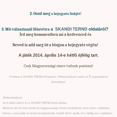
2. Oszd meg
a bejegyzés linkjét!
a
SKANDI TERND
oldaláról?
3. Mit választanál Húsvétra
Írd meg kommentben mi a kedvenced és
Neved is add meg itt a blogon a bejegyzés végén!
A játék 2014. április 14-e hétfő éjfélig tart.
Csak Magyarországi címre tudunk postázni!
A fotókat a SKANDI TREND-től kaptam. Felhasználásuk csakis az Ő engedélyével
lehetséges!
Játékszabályzat:
Az A vidéki otthon és a SKANDI TREND közös játéka.
Mindenki aki 18 éves elmúlt és magyarországi címmel rendelkezik, részt vehet a játékban
kivéve a szervezők és közeli hozzátartozóik. A játék 2014. április 14-e éjfélig tart. A játékban