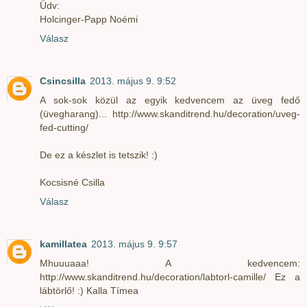
Üdv:
Holcinger-Papp Noémi
Válasz
Csincsilla
2013. május 9. 9:52
A sok-sok közül az egyik kedvencem az üveg fedő
(üvegharang)... http://www.skanditrend.hu/decoration/uveg-
fed-cutting/
De ez a készlet is tetszik! :)
Kocsisné Csilla
Válasz
kamillatea
2013. május 9. 9:57
Mhuuuaaa! A kedvencem:
http://www.skanditrend.hu/decoration/labtorl-camille/ Ez a
lábtörlő! :) Kalla Tímea