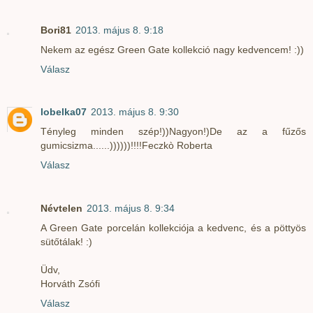
Bori81
2013. május 8. 9:18
Nekem az egész Green Gate kollekció nagy kedvencem! :))
Válasz
lobelka07
2013. május 8. 9:30
Tényleg minden szép!))Nagyon!)De az a fűzős
gumicsizma......))))))!!!!Feczkò Roberta
Válasz
Névtelen
2013. május 8. 9:34
A Green Gate porcelán kollekciója a kedvenc, és a pöttyös
sütőtálak! :)
Üdv,
Horváth Zsófi
Válasz