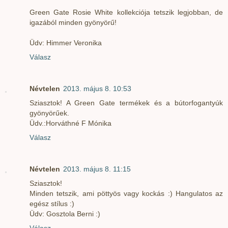
Green Gate Rosie White kollekciója tetszik legjobban, de
igazából minden gyönyörű!
Üdv: Himmer Veronika
Válasz
Névtelen
2013. május 8. 10:53
Sziasztok! A Green Gate termékek és a bútorfogantyúk
gyönyörűek.
Üdv.:Horváthné F Mónika
Válasz
Névtelen
2013. május 8. 11:15
Sziasztok!
Minden tetszik, ami pöttyös vagy kockás :) Hangulatos az
egész stílus :)
Üdv: Gosztola Berni :)