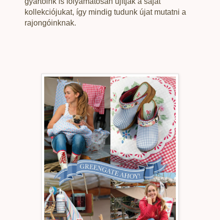
gyártóink is folyamatosan újítják a saját
kollekciójukat, így mindig tudunk újat mutatni a
rajongóinknak.