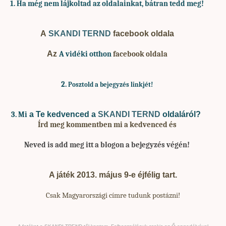
1. Ha
még nem lájkoltad az oldalainkat, bátran tedd meg!
A
SKANDI TERND
facebook oldala
Az
A vidéki otthon
facebook oldala
2.
Posztold a bejegyzés linkjét!
a Te kedvenced a
SKANDI TERND
oldaláról?
3. Mi
Írd meg kommentben mi a kedvenced és
Neved is add meg
itt a blogon a bejegyzés végén!
A játék 2013. május 9-e éjfélig tart.
Csak Magyarországi címre tudunk postázni!