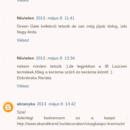
Válasz
Névtelen
2013. május 8. 11:41
Green Gate kollekció tetszik de van még jópár dolog, üdv
Nagy Anita
Válasz
Névtelen
2013. május 8. 13:34
nekem minden tetszik :),de legjobban a IB Laursen
termékek,főleg a kerámia szűrő és kerámia kiöntő :)
Dobránska Renáta
Válasz
abranyka
2013. május 8. 13:42
Szia!
Jelenlegi kedvencem ez a kaspó :
http://www.skanditrend.hu/decoration/viragkaspo-kremszin/