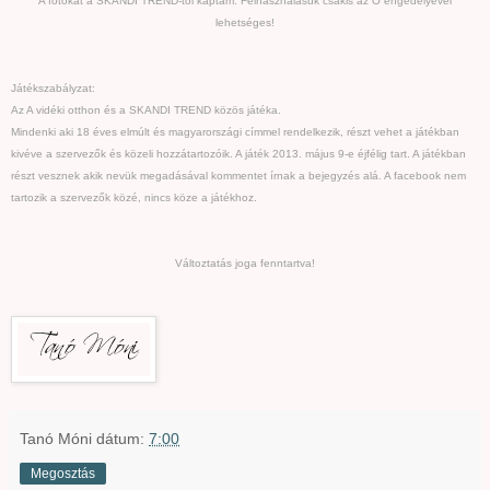
A fotókat a SKANDI TREND-től kaptam. Felhasználásuk csakis az Ő engedélyével
lehetséges!
Játékszabályzat:
Az A vidéki otthon és a SKANDI TREND közös játéka.
Mindenki aki 18 éves elmúlt és magyarországi címmel rendelkezik, részt vehet a játékban
kivéve a szervezők és közeli hozzátartozóik. A játék 2013. május 9-e éjfélig tart. A játékban
részt vesznek akik nevük megadásával kommentet írnak a bejegyzés alá. A facebook nem
tartozik a szervezők közé, nincs köze a játékhoz.
Változtatás joga fenntartva!
Tanó Móni
dátum:
7:00
Megosztás