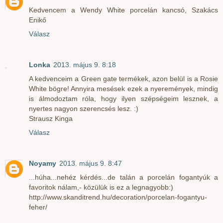
Kedvencem a Wendy White porcelán kancsó, Szakács
Enikő
Válasz
Lonka
2013. május 9. 8:18
A kedvenceim a Green gate termékek, azon belül is a Rosie
White bögre! Annyira mesések ezek a nyeremények, mindig
is álmodoztam róla, hogy ilyen szépségeim lesznek, a
nyertes nagyon szerencsés lesz. :)
Strausz Kinga
Válasz
Noyamy
2013. május 9. 8:47
...húha...nehéz kérdés...de talán a porcelán fogantyúk a
favoritok nálam,- közülük is ez a legnagyobb:)
http://www.skanditrend.hu/decoration/porcelan-fogantyu-
feher/