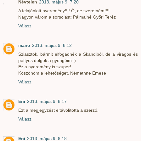
Névtelen
2013. május 9. 7:20
A felajánlott nyeremény!!!! Ó, de szeretném!!!!
Nagyon várom a sorsolást: Pálmainé Győri Teréz
Válasz
mano
2013. május 9. 8:12
Sziasztok, bármit elfogadnék a Skandiból, de a virágos és
pettyes dolgok a gyengéim.:)
Ez a nyeremény is szuper!
Köszönöm a lehetőséget, Némethné Emese
Válasz
Eni
2013. május 9. 8:17
Ezt a megjegyzést eltávolította a szerző.
Válasz
Eni
2013. május 9. 8:18