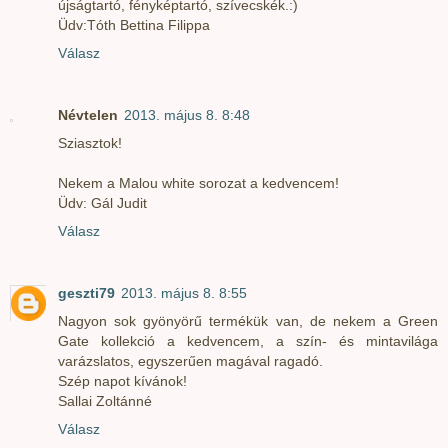
újságtartó, fényképtartó, szívecskék.:)
Üdv:Tóth Bettina Filippa
Válasz
Névtelen
2013. május 8. 8:48
Sziasztok!
Nekem a Malou white sorozat a kedvencem!
Üdv: Gál Judit
Válasz
geszti79
2013. május 8. 8:55
Nagyon sok gyönyörű termékük van, de nekem a Green
Gate kollekció a kedvencem, a szín- és mintavilága
varázslatos, egyszerűen magával ragadó.
Szép napot kívánok!
Sallai Zoltánné
Válasz