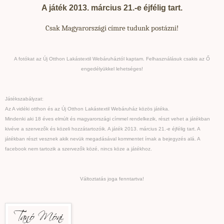
A játék 2013. március 21.-e éjfélig tart.
Csak Magyarországi címre tudunk postázni!
A fotókat az Új Otthon Lakástextil Webáruháztól kaptam. Felhasználásuk csakis az Ő
engedélyükkel lehetséges!
Játékszabályzat:
Az A vidéki otthon és az Új Otthon Lakástextil Webáruház közös játéka.
Mindenki aki 18 éves elmúlt és magyarországi címmel rendelkezik, részt vehet a játékban
kivéve a szervezők és közeli hozzátartozóik. A játék 2013. március 21.-e éjfélig tart. A
játékban részt vesznek akik nevük megadásával kommentet írnak a bejegyzés alá. A
facebook nem tartozik a szervezők közé, nincs köze a játékhoz.
Változtatás joga fenntartva!