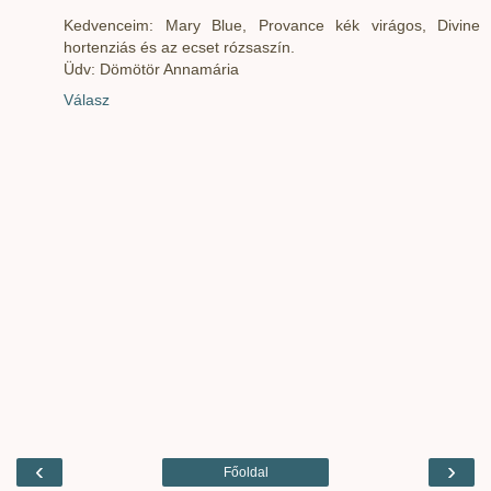
Kedvenceim: Mary Blue, Provance kék virágos, Divine
hortenziás és az ecset rózsaszín.
Üdv: Dömötör Annamária
Válasz
‹
›
Főoldal