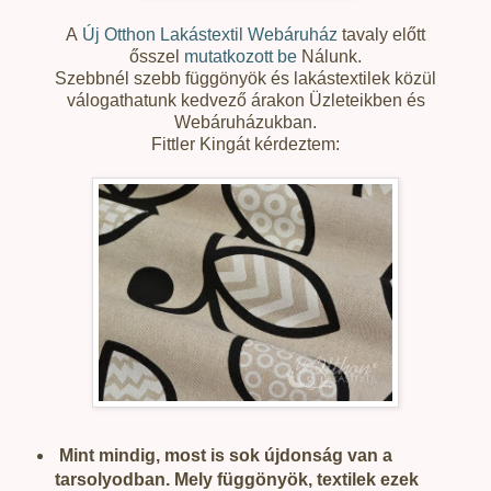
A
Új Otthon Lakástextil Webáruház
tavaly előtt
ősszel
mutatkozott be
Nálunk.
Szebbnél szebb függönyök és lakástextilek közül
válogathatunk kedvező árakon Üzleteikben és
Webáruházukban.
Fittler Kingát kérdeztem:
Mint mindig, most is sok újdonság van a
tarsolyodban. Mely függönyök, textilek ezek