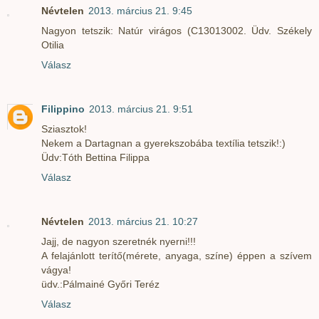
Névtelen
2013. március 21. 9:45
Nagyon tetszik: Natúr virágos (C13013002. Üdv. Székely
Otilia
Válasz
Filippino
2013. március 21. 9:51
Sziasztok!
Nekem a Dartagnan a gyerekszobába textília tetszik!:)
Üdv:Tóth Bettina Filippa
Válasz
Névtelen
2013. március 21. 10:27
Jajj, de nagyon szeretnék nyerni!!!
A felajánlott terítő(mérete, anyaga, színe) éppen a szívem
vágya!
üdv.:Pálmainé Győri Teréz
Válasz