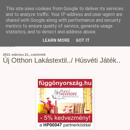
This site uses cookies from Google to deliver its services
and to analyze traffic. Your IP address and user-agent are
shared with Google along with performance and security
metrics to ensure quality of service, generate usage
statistics, and to detect and address abuse.
LEARN MORE
GOT IT
2013. március 21., csütörtök
Új Otthon Lakástextil../ Húsvéti Játék..