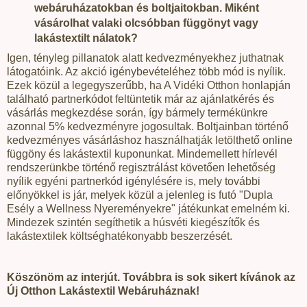
webáruházatokban és boltjaitokban. Miként
vásárolhat valaki olcsóbban függönyt vagy
lakástextilt nálatok?
Igen, tényleg pillanatok alatt kedvezményekhez juthatnak
látogatóink. Az akció igénybevételéhez több mód is nyílik.
Ezek közül a legegyszerűbb, ha A Vidéki Otthon honlapján
található partnerkódot feltüntetik már az ajánlatkérés és
vásárlás megkezdése során, így bármely termékünkre
azonnal 5% kedvezményre jogosultak. Boltjainban történő
kedvezményes vásárláshoz használhatják letölthető online
függöny és lakástextil kuponunkat. Mindemellett hírlevél
rendszerünkbe történő regisztrálást követően lehetőség
nyílik egyéni partnerkód igénylésére is, mely további
előnyökkel is jár, melyek közül a jelenleg is futó "Dupla
Esély a Wellness Nyereményekre" játékunkat emelném ki.
Mindezek szintén segíthetik a húsvéti kiegészítők és
lakástextilek költséghatékonyabb beszerzését.
Köszönöm az interjút. Továbbra is sok sikert kívánok az
Új Otthon Lakástextil Webáruháznak!