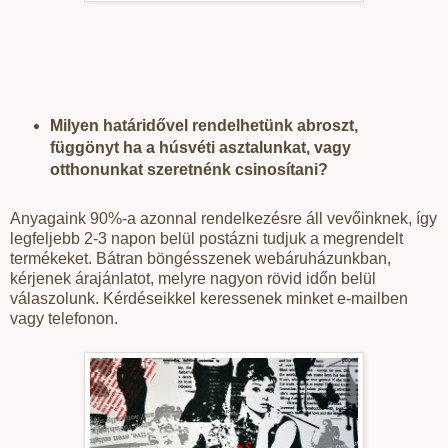
Milyen határidővel rendelhetünk abroszt,
függönyt ha a húsvéti asztalunkat, vagy
otthonunkat szeretnénk csinosítani?
Anyagaink 90%-a azonnal rendelkezésre áll vevőinknek, így
legfeljebb 2-3 napon belül postázni tudjuk a megrendelt
termékeket. Bátran böngésszenek webáruházunkban,
kérjenek árajánlatot, melyre nagyon rövid időn belül
válaszolunk. Kérdéseikkel keressenek minket e-mailben
vagy telefonon.