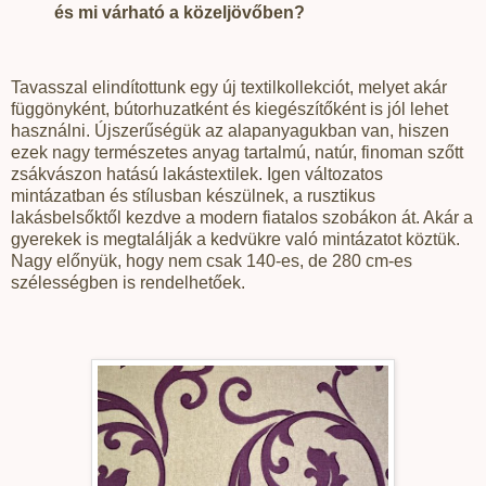
és mi várható a közeljövőben?
Tavasszal elindítottunk egy új textilkollekciót, melyet akár
függönyként, bútorhuzatként és kiegészítőként is jól lehet
használni. Újszerűségük az alapanyagukban van, hiszen
ezek nagy természetes anyag tartalmú, natúr, finoman szőtt
zsákvászon hatású lakástextilek. Igen változatos
mintázatban és stílusban készülnek, a rusztikus
lakásbelsőktől kezdve a modern fiatalos szobákon át. Akár a
gyerekek is megtalálják a kedvükre való mintázatot köztük.
Nagy előnyük, hogy nem csak 140-es, de 280 cm-es
szélességben is rendelhetőek.