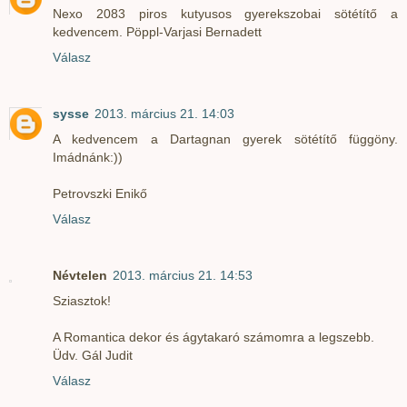
Nexo 2083 piros kutyusos gyerekszobai sötétítő a
kedvencem. Pöppl-Varjasi Bernadett
Válasz
sysse
2013. március 21. 14:03
A kedvencem a Dartagnan gyerek sötétítő függöny.
Imádnánk:))
Petrovszki Enikő
Válasz
Névtelen
2013. március 21. 14:53
Sziasztok!
A Romantica dekor és ágytakaró számomra a legszebb.
Üdv. Gál Judit
Válasz