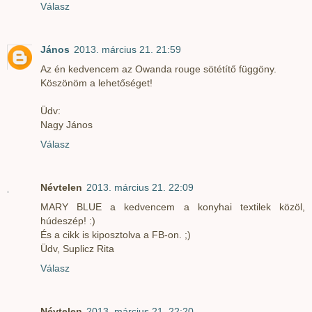
Válasz
János
2013. március 21. 21:59
Az én kedvencem az Owanda rouge sötétítő függöny.
Köszönöm a lehetőséget!
Üdv:
Nagy János
Válasz
Névtelen
2013. március 21. 22:09
MARY BLUE a kedvencem a konyhai textilek közöl,
húdeszép! :)
És a cikk is kiposztolva a FB-on. ;)
Üdv, Suplicz Rita
Válasz
Névtelen
2013. március 21. 22:20