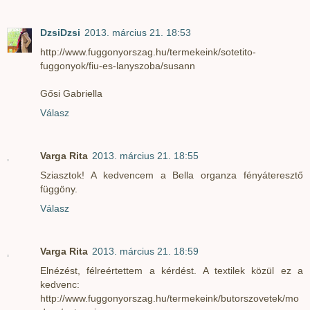
DzsiDzsi
2013. március 21. 18:53
http://www.fuggonyorszag.hu/termekeink/sotetito-
fuggonyok/fiu-es-lanyszoba/susann
Gősi Gabriella
Válasz
Varga Rita
2013. március 21. 18:55
Sziasztok! A kedvencem a Bella organza fényáteresztő
függöny.
Válasz
Varga Rita
2013. március 21. 18:59
Elnézést, félreértettem a kérdést. A textilek közül ez a
kedvenc:
http://www.fuggonyorszag.hu/termekeink/butorszovetek/mo