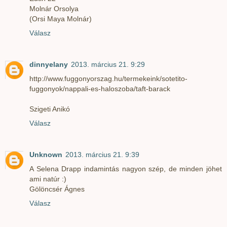
Molnár Orsolya
(Orsi Maya Molnár)
Válasz
dinnyelany
2013. március 21. 9:29
http://www.fuggonyorszag.hu/termekeink/sotetito-
fuggonyok/nappali-es-haloszoba/taft-barack
Szigeti Anikó
Válasz
Unknown
2013. március 21. 9:39
A Selena Drapp indamintás nagyon szép, de minden jöhet
ami natúr :)
Gölöncsér Ágnes
Válasz