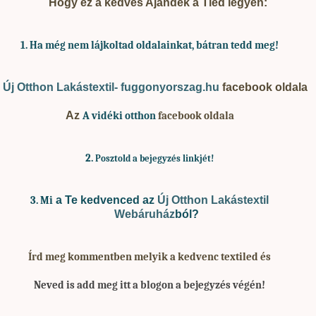
Hogy ez a kedves Ajándék a Tiéd legyen:
1. Ha
még nem lájkoltad oldalainkat, bátran tedd meg!
A
Új Otthon Lakástextil- fuggonyorszag.hu
facebook oldala
Az
A vidéki otthon
facebook oldala
2.
Posztold a bejegyzés linkjét!
a Te kedvenced az
Új Otthon Lakástextil
3. Mi
Webáruház
ból?
Írd meg kommentben melyik a kedvenc textiled és
Neved is add meg
itt a blogon a bejegyzés végén!