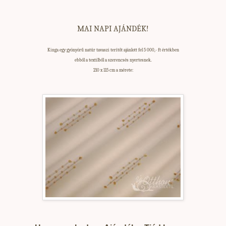
MAI NAPI AJÁNDÉK!
Kinga egy gyönyörű natúr tavaszi terítőt ajánlott fel 5 000,- ft értékben
ebből a textilből a szerencsés nyertesnek.
210 x 115 cm a mérete: