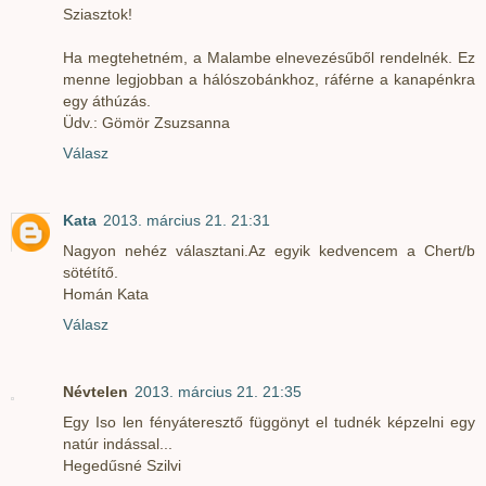
Sziasztok!
Ha megtehetném, a Malambe elnevezésűből rendelnék. Ez
menne legjobban a hálószobánkhoz, ráférne a kanapénkra
egy áthúzás.
Üdv.: Gömör Zsuzsanna
Válasz
Kata
2013. március 21. 21:31
Nagyon nehéz választani.Az egyik kedvencem a Chert/b
sötétítő.
Homán Kata
Válasz
Névtelen
2013. március 21. 21:35
Egy Iso len fényáteresztő függönyt el tudnék képzelni egy
natúr indással...
Hegedűsné Szilvi