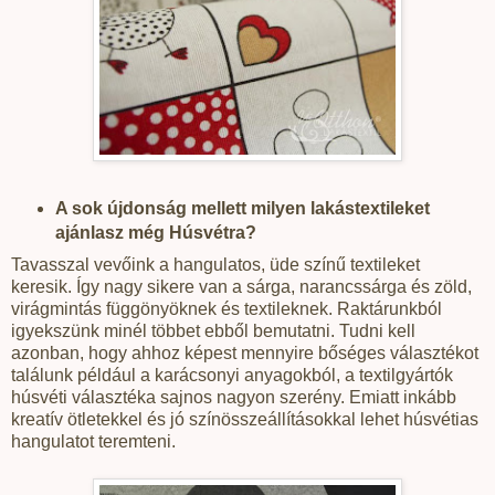
A sok újdonság mellett milyen lakástextileket
ajánlasz még Húsvétra?
Tavasszal vevőink a hangulatos, üde színű textileket
keresik. Így nagy sikere van a sárga, narancssárga és zöld,
virágmintás függönyöknek és textileknek. Raktárunkból
igyekszünk minél többet ebből bemutatni. Tudni kell
azonban, hogy ahhoz képest mennyire bőséges választékot
találunk például a karácsonyi anyagokból, a textilgyártók
húsvéti választéka sajnos nagyon szerény. Emiatt inkább
kreatív ötletekkel és jó színösszeállításokkal lehet húsvétias
hangulatot teremteni.