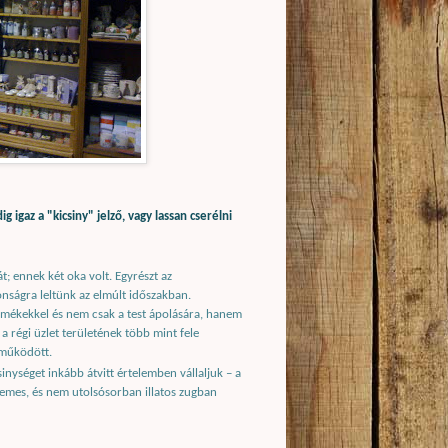
igaz a "kicsiny" jelző, vagy lassan cserélni
t; ennek két oka volt. Egyrészt az
nságra leltünk az elmúlt időszakban.
ermékekkel és nem csak a test ápolására, hanem
a régi üzlet területének több mint fele
 működött.
inységet inkább átvitt értelemben vállaljuk – a
llemes, és nem utolsósorban illatos zugban