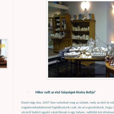
·
Mikor nyílt az első Szépségek Kicsiny Boltja?
Közel négy éve, 2007-ben nyitottuk meg az üzletet, mely az első és min
nagykereskedelemmel foglalkoztunk csak, de arra gondoltunk, hogy 
utcáról betérő egyéni vásárlóknak is egy helyen, méltóbb körülménye