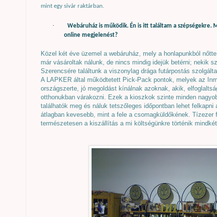
mint egy sivár raktárban.
·
Webáruház is működik. Én is itt találtam a szépségekre. M
online megjelenést?
Közel két éve üzemel a webáruház, mely a honlapunkból nőtte 
már vásároltak nálunk, de nincs mindig idejük betérni; nekik s
Szerencsére találtunk a viszonylag drága futárpostás szolgált
A LAPKER által működtetett Pick-Pack pontok, melyek az Inme
országszerte, jó megoldást kínálnak azoknak, akik, elfoglalts
otthonukban várakozni. Ezek a kioszkok szinte minden nagyob
találhatók meg és náluk tetszőleges időpontban lehet felkapni 
átlagban kevesebb, mint a fele a csomagküldőkének. Tízezer fo
természetesen a kiszállítás a mi költségünkre történik mindké