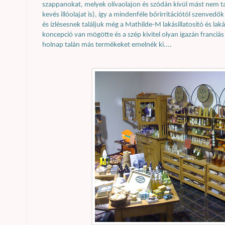
szappanokat, melyek olívaolajon és szódán kívül mást nem tar
kevés illóolajat is), így a mindenféle bőrirritációtól szenved
és ízlésesnek találjuk még a Mathilde-M lakásillatosító és lak
koncepció van mögötte és a szép kivitel olyan igazán franciás
holnap talán más termékeket emelnék ki....