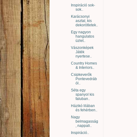
Inspiráció sok-
sok..
Karácsonyi
asztal, kis
dekorötletek..
Egy nagyon
hangulatos
üzlet..
Vászonképek
Játék
nyertese..
Country Homes
& Interiors..
Csipkeverők
Pontevedráb
ól..
Séta egy
spanyol kis
faluban..
Házikó lilában
és fehérben..
Nagy
belmagasság
, nappali..
Inspiráció..