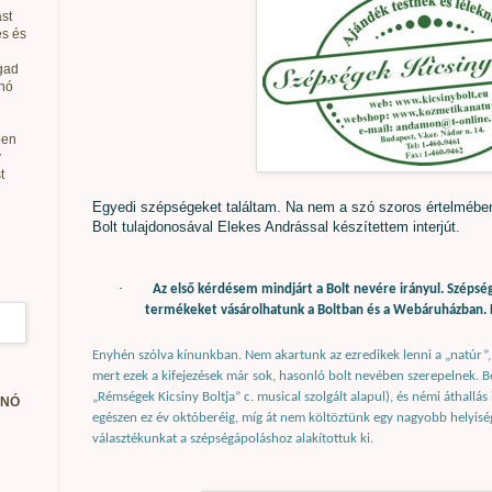
st
és és
gad
anó
ben
v
t
Egyedi szépségeket találtam. Na nem a szó szoros értelmébe
Bolt tulajdonosával Elekes Andrással készítettem interjút.
·
Az első kérdésem mindjárt a Bolt nevére irányul. Szépsége
termékeket vásárolhatunk a Boltban és a Webáruházban. 
Enyhén szólva kínunkban. Nem akartunk az ezredikek lenni a „natúr”, 
mert ezek a kifejezések már sok, hasonló bolt nevében szerepelnek. Be
„Rémségek Kicsiny Boltja” c. musical szolgált alapul), és némi áthallás
ANÓ
egészen ez év októberéig, míg át nem költöztünk egy nagyobb helyiség
választékunkat a szépségápoláshoz alakítottuk ki.