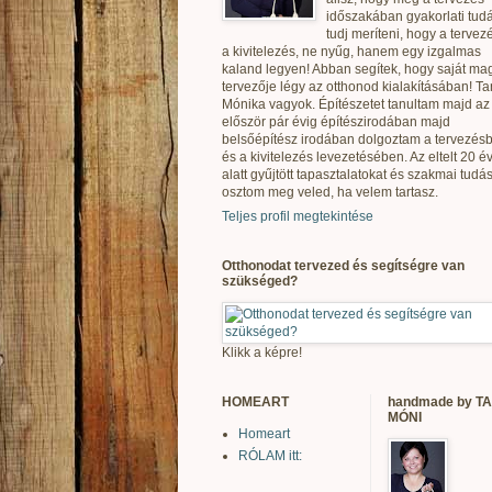
időszakában gyakorlati tudá
tudj meríteni, hogy a tervez
a kivitelezés, ne nyűg, hanem egy izgalmas
kaland legyen! Abban segítek, hogy saját ma
tervezője légy az otthonod kialakításában! T
Mónika vagyok. Építészetet tanultam majd az
először pár évig építészirodában majd
belsőépítész irodában dolgoztam a tervezés
és a kivitelezés levezetésében. Az eltelt 20 é
alatt gyűjtött tapasztalatokat és szakmai tudás
osztom meg veled, ha velem tartasz.
Teljes profil megtekintése
Otthonodat tervezed és segítségre van
szükséged?
Klikk a képre!
HOMEART
handmade by T
MÓNI
Homeart
RÓLAM itt: