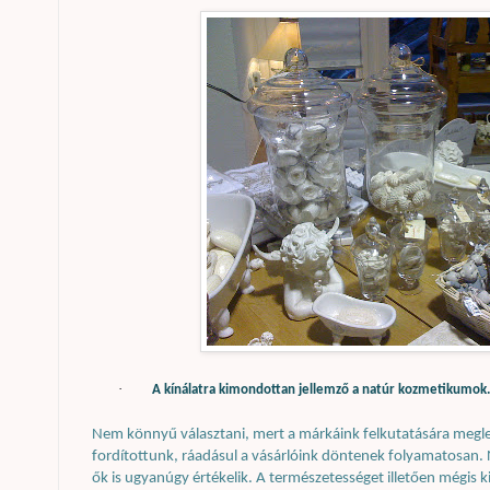
·
A kínálatra kimondottan jellemző a natúr kozmetikumok
Nem könnyű választani, mert a márkáink felkutatására megle
fordítottunk, ráadásul a vásárlóink döntenek folyamatosan. 
ők is ugyanúgy értékelik. A természetességet illetően mégis k