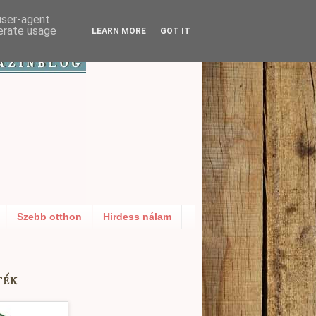
 user-agent
nerate usage
LEARN MORE
GOT IT
Szebb otthon
Hirdess nálam
ték