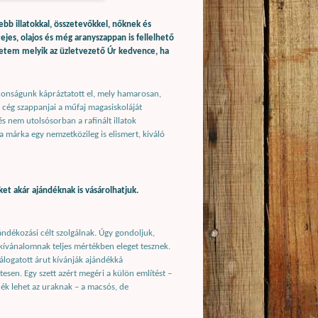
b illatokkal, összetevőkkel, nőknek és
tejes, olajos és még aranyszappan is fellelhető
etem melyik az üzletvezető Úr kedvence, ha
jdonságunk kápráztatott el, mely hamarosan,
 cég szappanjai a műfaj magasiskoláját
és nem utolsósorban a rafinált illatok
a márka egy nemzetközileg is elismert, kiváló
et akár ajándéknak is vásárolhatjuk.
ándékozási célt szolgálnak. Úgy gondoljuk,
 kívánalomnak teljes mértékben eleget tesznek.
álogatott árut kívánják ajándékká
tesen. Egy szett azért megéri a külön említést –
ndék lehet az uraknak – a macsós, de