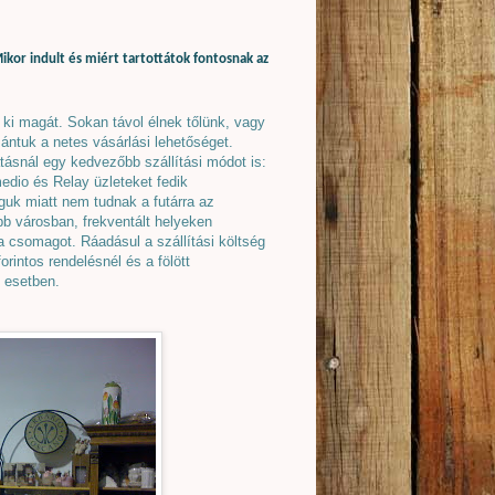
ikor indult és miért tartottátok fontosnak az
ki magát. Sokan távol élnek tőlünk, vagy
zántuk a netes vásárlási lehetőséget.
atásnál egy kedvezőbb szállítási módot is:
dio és Relay üzleteket fedik
águk miatt nem tudnak a futárra az
b városban, frekventált helyeken
a csomagot. Ráadásul a szállítási költség
rintos rendelésnél és a fölött
t esetben.