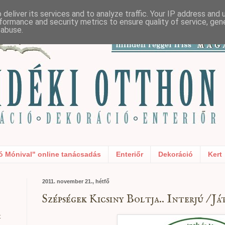
deliver its services and to analyze traffic. Your IP address and
formance and security metrics to ensure quality of service, ge
 abuse.
ó Mónival" online tanácsadás
Enteriőr
Dekoráció
Kert
2011. november 21., hétfő
Szépségek Kicsiny Boltja.. Interjú / Já
t