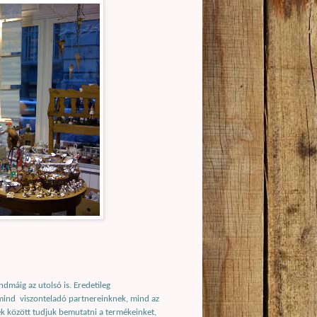
dmáig az utolsó is. Eredetileg
mind
viszonteladó partnereinknek, mind az
k között tudjuk bemutatni a termékeinket,