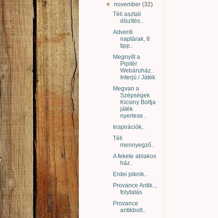
▼
november
(32)
Téli asztali
díszítés..
Adventi
naptárak, 8
tipp..
Megnyílt a
Pipitér
Webáruház..
Interjú / Játék
Megvan a
Szépségek
Kicsiny Boltja
játék
nyertese..
Inspirációk..
Téli
mennyegző..
A fekete ablakos
ház..
Erdei piknik..
Provance Antik..,
folytatás
Provance
antikbolt..