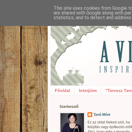
This site uses cookies from Google to 
are shared with Google along with per
statistics, and to detect and address
Főoldal
Interjúim
"Tervezz Tan
Szerkesztő
Tanó Móni
Ez az oldal Neked szól, ha
felújítás vagy építkezés előt
állsz, hogy még a tervezés