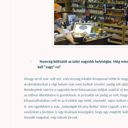
·
Nemrég költözött az üzlet nagyobb helyiségbe. Még mindig 
kell "nagy"-ra?
Ahogy erről már volt szó, a kicsinység inkább közepessé nőtte ki magá
árukínálatunkat a régi helyen már nem tudtuk növelni, pedig sok újdo
Reményeink szerint a nagyobb teret fokozatosan töltjük majd ki új t
az otthon ékesítésére is gondolunk. A prózaibb ok pedig az volt, hogy 
kihasználhatatlan volt és az irodánk egy sötét, vizesedő, zajos sutban
A
név egyébként is már „Szépségek Kicsiny Boltja”-ként rögzült; a kics
vevőinket a jövőben is úgy kívánjuk kiszolgálni, hogy egy meghitt, ke
érezzék magukat, míg nálunk járnak.