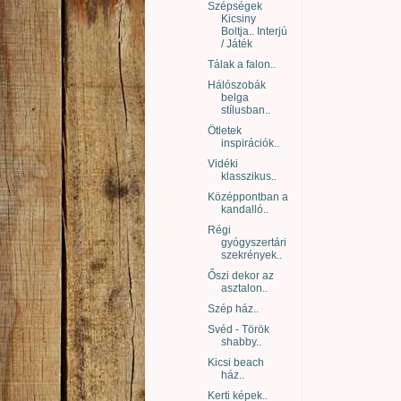
Szépségek
Kicsiny
Boltja.. Interjú
/ Játék
Tálak a falon..
Hálószobák
belga
stílusban..
Ötletek
inspirációk..
Vidéki
klasszikus..
Középpontban a
kandalló..
Régi
gyógyszertári
szekrények..
Őszi dekor az
asztalon..
Szép ház..
Svéd - Török
shabby..
Kicsi beach
ház..
Kerti képek..