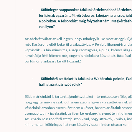
·
Különleges szappanokat találunk érdekesebbnél érdekeseb
férfiaknak egyaránt. Pl. vörösboros, fahéjas-narancsos, juh
a polcokon. A felsorolást még folytathatnám. Megkérdezh
van ilyen?
Az adekvát válasz az kell legyen, hogy mindegyik. De most az egyik ú
még Karácsony előtt bekerül a választékba. A Feniqia libanoni-francia
képviselik – a bio-minősítés, a szép csomagolás, a puha, krémes állag 
kavalkádja férfi létemre még engem is hódolatra késztettek. Ráadásul 
parfümőr ajánlására került hozzánk!
·
Különböző szetteket is találunk a Webáruház polcain, Ezek
hallhatnánk pár szót róluk?
Több márkánktól is tartunk ajándékszetteket – természetesen főleg aj
hogy egy termék ne csak jó, hanem szép is legyen – a szettek ennek a
Vásárlóink azonban esetenként nem a készet, hanem az általuk összev
csomagoltatni – igyekszünk az ilyen kéréseknek is eleget tenni, díjmen
Az Erbario Toscano férfi szettje azon kívül, hogy attraktív, kiváló ajá
kifinomultan különleges illat nem köszön vissza minden utcasarkon.