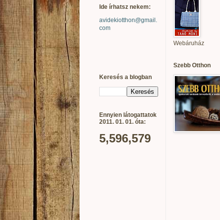
Ide írhatsz nekem:
avidekiotthon@gmail.
com
Webáruház
Szebb Otthon
Keresés a blogban
Ennyien látogattatok
2011. 01. 01. óta:
5,596,579