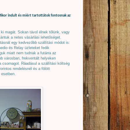
ikor indult és miért tartottátok fontosnak az
ki magát. Sokan távol élnek tőlünk, vagy
zántuk a netes vásárlási lehetőséget.
atásnál egy kedvezőbb szállítási módot is:
dio és Relay üzleteket fedik
águk miatt nem tudnak a futárra az
b városban, frekventált helyeken
a csomagot. Ráadásul a szállítási költség
rintos rendelésnél és a fölött
t esetben.