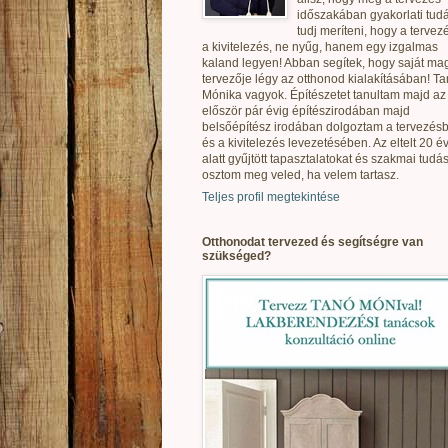
időszakában gyakorlati tudá
tudj meríteni, hogy a tervez
a kivitelezés, ne nyűg, hanem egy izgalmas
kaland legyen! Abban segítek, hogy saját ma
tervezője légy az otthonod kialakításában! T
Mónika vagyok. Építészetet tanultam majd az
először pár évig építészirodában majd
belsőépítész irodában dolgoztam a tervezés
és a kivitelezés levezetésében. Az eltelt 20 é
alatt gyűjtött tapasztalatokat és szakmai tudás
osztom meg veled, ha velem tartasz.
Teljes profil megtekintése
Otthonodat tervezed és segítségre van
szükséged?