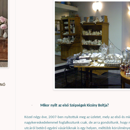
ANÓ
·
Mikor nyílt az első Szépségek Kicsiny Boltja?
Közel négy éve, 2007-ben nyitottuk meg az üzletet, mely az első és min
nagykereskedelemmel foglalkoztunk csak, de arra gondoltunk, hogy 
utcáról betérő egyéni vásárlóknak is egy helyen, méltóbb körülménye