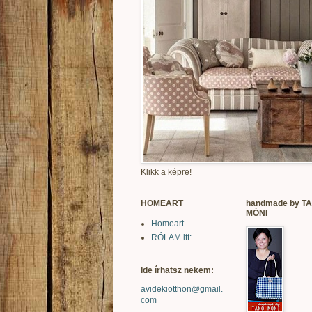
Klikk a képre!
HOMEART
handmade by T
MÓNI
Homeart
RÓLAM itt:
Ide írhatsz nekem:
avidekiotthon@gmail.
com