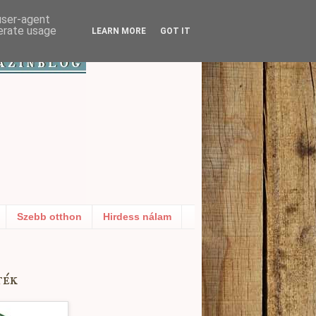
 user-agent
nerate usage
LEARN MORE
GOT IT
Szebb otthon
Hirdess nálam
ték