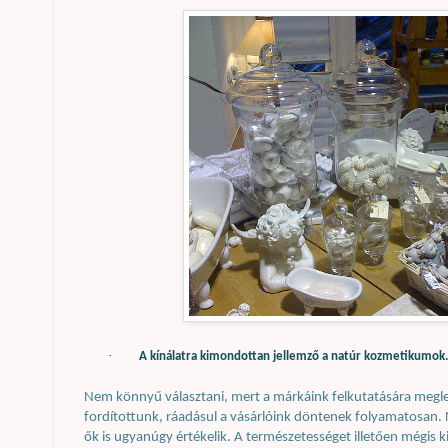
·
A kínálatra kimondottan jellemző a natúr kozmetikumok
Nem könnyű választani, mert a márkáink felkutatására megle
fordítottunk, ráadásul a vásárlóink döntenek folyamatosan. 
ők is ugyanúgy értékelik. A természetességet illetően mégis k