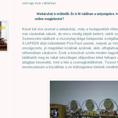
mint egy sivár raktárban.
·
Webáruház is működik. Én is itt találtam a szépségekre. M
online megjelenést?
Közel két éve üzemel a webáruház, mely a honlapunkból nőtte 
már vásároltak nálunk, de nincs mindig idejük betérni; nekik s
Szerencsére találtunk a viszonylag drága futárpostás szolgált
A LAPKER által működtetett Pick-Pack pontok, melyek az Inme
országszerte, jó megoldást kínálnak azoknak, akik, elfoglalts
otthonukban várakozni. Ezek a kioszkok szinte minden nagyob
találhatók meg és náluk tetszőleges időpontban lehet felkapni 
átlagban kevesebb, mint a fele a csomagküldőkének. Tízezer fo
természetesen a kiszállítás a mi költségünkre történik mindké