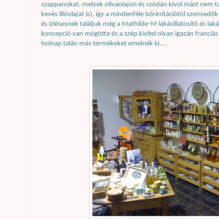
szappanokat, melyek olívaolajon és szódán kívül mást nem tar
kevés illóolajat is), így a mindenféle bőrirritációtól szenved
és ízlésesnek találjuk még a Mathilde-M lakásillatosító és lak
koncepció van mögötte és a szép kivitel olyan igazán franciás
holnap talán más termékeket emelnék ki....