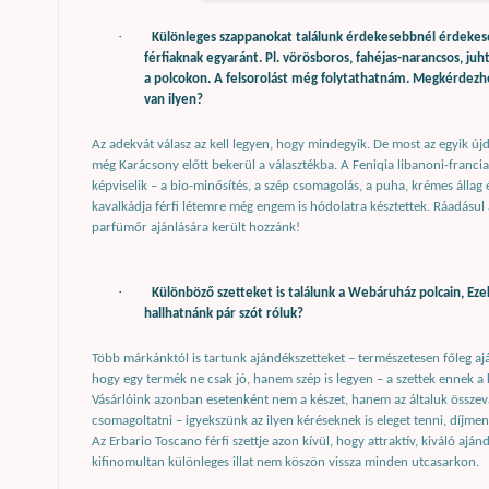
·
Különleges szappanokat találunk érdekesebbnél érdekeseb
férfiaknak egyaránt. Pl. vörösboros, fahéjas-narancsos, juh
a polcokon. A felsorolást még folytathatnám. Megkérdezh
van ilyen?
Az adekvát válasz az kell legyen, hogy mindegyik. De most az egyik ú
még Karácsony előtt bekerül a választékba. A Feniqia libanoni-francia
képviselik – a bio-minősítés, a szép csomagolás, a puha, krémes állag 
kavalkádja férfi létemre még engem is hódolatra késztettek. Ráadásul 
parfümőr ajánlására került hozzánk!
·
Különböző szetteket is találunk a Webáruház polcain, Ezek
hallhatnánk pár szót róluk?
Több márkánktól is tartunk ajándékszetteket – természetesen főleg aj
hogy egy termék ne csak jó, hanem szép is legyen – a szettek ennek a
Vásárlóink azonban esetenként nem a készet, hanem az általuk összev
csomagoltatni – igyekszünk az ilyen kéréseknek is eleget tenni, díjmen
Az Erbario Toscano férfi szettje azon kívül, hogy attraktív, kiváló ajá
kifinomultan különleges illat nem köszön vissza minden utcasarkon.