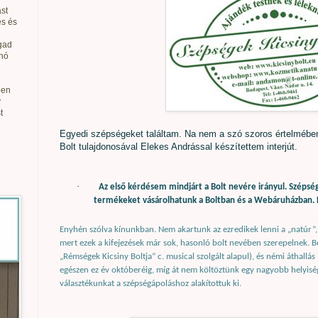
st
és és
gad
anó
ben
v
t
Egyedi szépségeket találtam. Na nem a szó szoros értelmébe
Bolt tulajdonosával Elekes Andrással készítettem interjút.
·
Az első kérdésem mindjárt a Bolt nevére irányul. Szépsége
termékeket vásárolhatunk a Boltban és a Webáruházban. 
Enyhén szólva kínunkban. Nem akartunk az ezredikek lenni a „natúr”, 
mert ezek a kifejezések már sok, hasonló bolt nevében szerepelnek. Be
„Rémségek Kicsiny Boltja” c. musical szolgált alapul), és némi áthallás
egészen ez év októberéig, míg át nem költöztünk egy nagyobb helyiség
választékunkat a szépségápoláshoz alakítottuk ki.