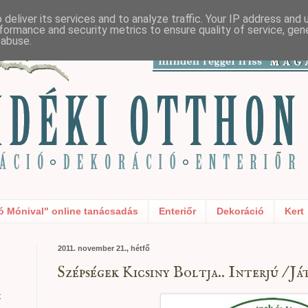
deliver its services and to analyze traffic. Your IP address and
formance and security metrics to ensure quality of service, ge
 abuse.
ó Mónival" online tanácsadás
Enteriőr
Dekoráció
Kert
2011. november 21., hétfő
Szépségek Kicsiny Boltja.. Interjú / Já
t