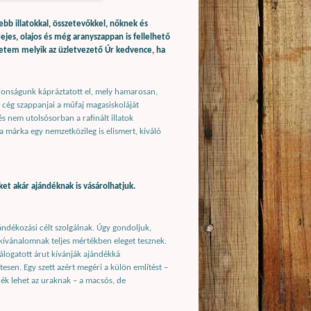
b illatokkal, összetevőkkel, nőknek és
tejes, olajos és még aranyszappan is fellelhető
etem melyik az üzletvezető Úr kedvence, ha
jdonságunk kápráztatott el, mely hamarosan,
 cég szappanjai a műfaj magasiskoláját
és nem utolsósorban a rafinált illatok
a márka egy nemzetközileg is elismert, kiváló
et akár ajándéknak is vásárolhatjuk.
ándékozási célt szolgálnak. Úgy gondoljuk,
 kívánalomnak teljes mértékben eleget tesznek.
álogatott árut kívánják ajándékká
tesen. Egy szett azért megéri a külön említést –
ndék lehet az uraknak – a macsós, de