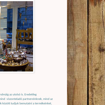
dmáig az utolsó is. Eredetileg
mind
viszonteladó partnereinknek, mind az
k között tudjuk bemutatni a termékeinket,