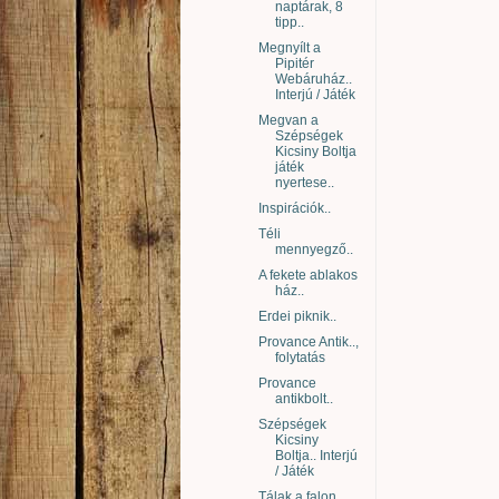
naptárak, 8
tipp..
Megnyílt a
Pipitér
Webáruház..
Interjú / Játék
Megvan a
Szépségek
Kicsiny Boltja
játék
nyertese..
Inspirációk..
Téli
mennyegző..
A fekete ablakos
ház..
Erdei piknik..
Provance Antik..,
folytatás
Provance
antikbolt..
Szépségek
Kicsiny
Boltja.. Interjú
/ Játék
Tálak a falon..