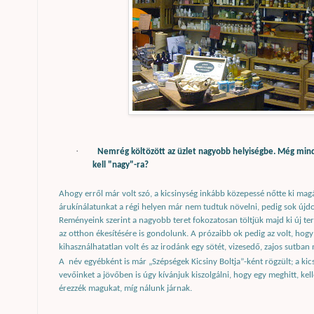
·
Nemrég költözött az üzlet nagyobb helyiségbe. Még mindig 
kell "nagy"-ra?
Ahogy erről már volt szó, a kicsinység inkább közepessé nőtte ki magá
árukínálatunkat a régi helyen már nem tudtuk növelni, pedig sok újdo
Reményeink szerint a nagyobb teret fokozatosan töltjük majd ki új t
az otthon ékesítésére is gondolunk. A prózaibb ok pedig az volt, hogy 
kihasználhatatlan volt és az irodánk egy sötét, vizesedő, zajos sutban
A
név egyébként is már „Szépségek Kicsiny Boltja”-ként rögzült; a kics
vevőinket a jövőben is úgy kívánjuk kiszolgálni, hogy egy meghitt, ke
érezzék magukat, míg nálunk járnak.