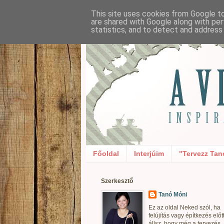
This site uses cookies from Google to 
are shared with Google along with per
statistics, and to detect and address
Főoldal
Interjúim
"Tervezz Tan
Szerkesztő
Tanó Móni
Ez az oldal Neked szól, ha
felújítás vagy építkezés előt
állsz, hogy még a tervezés