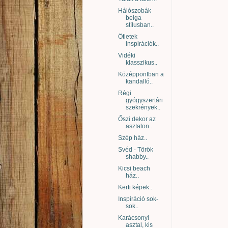
Hálószobák
belga
stílusban..
Ötletek
inspirációk..
Vidéki
klasszikus..
Középpontban a
kandalló..
Régi
gyógyszertári
szekrények..
Őszi dekor az
asztalon..
Szép ház..
Svéd - Török
shabby..
Kicsi beach
ház..
Kerti képek..
Inspiráció sok-
sok..
Karácsonyi
asztal, kis