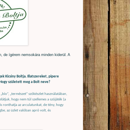
n, de ígérem nemsokára minden kiderül. A
k Kicsiny Boltja. Illatszereket, pipere
Hogy született meg a Bolt neve?
„bio”, „természet” szókészlet használatában,
látjuk, hogy nem túl szellemes a szójáték (a
 is ronthatja az arculatunkat, de tény, hogy
be, az üzlet valóban apró volt, és