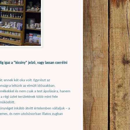
igaz a "kicsiny" jelző, vagy lassan cserélni
t; ennek két oka volt. Egyrészt az
nságra leltünk az elmúlt időszakban.
ermékekkel és nem csak a test ápolására, hanem
a régi üzlet területének több mint fele
 működött.
inységet inkább átvitt értelemben vállaljuk – a
llemes, és nem utolsósorban illatos zugban