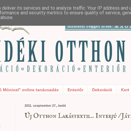
deliver its services and to analyze traffic. Your IP address and
formance and security metrics to ensure quality of service, ge
 abuse.
ó Mónival" online tanácsadás
Enteriőr
Dekoráció
Kert
2011. szeptember 27., kedd
Új Otthon Lakástextil.. Interjú / Ját
t