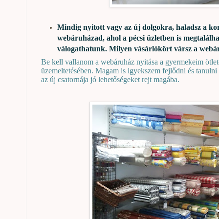
Mindig nyitott vagy az új dolgokra, haladsz a ko
webáruházad, ahol a pécsi üzletben is megtalálh
válogathatunk. Milyen vásárlókört vársz a web
Be kell vallanom a webáruház nyitása a gyermekeim ötlete
üzemeltetésében. Magam is igyekszem fejlődni és tanulni
az új csatornája jó lehetőségeket rejt magába.