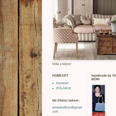
Klikk a képre!
HOMEART
handmade by T
MÓNI
Homeart
RÓLAM itt:
Ide írhatsz nekem:
avidekiotthon@gmail.
com