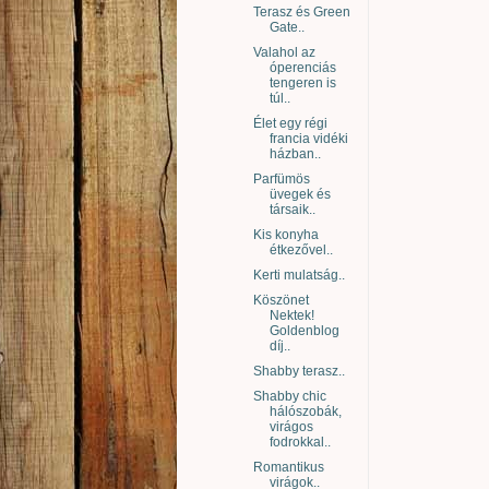
Terasz és Green
Gate..
Valahol az
óperenciás
tengeren is
túl..
Élet egy régi
francia vidéki
házban..
Parfümös
üvegek és
társaik..
Kis konyha
étkezővel..
Kerti mulatság..
Köszönet
Nektek!
Goldenblog
díj..
Shabby terasz..
Shabby chic
hálószobák,
virágos
fodrokkal..
Romantikus
virágok..