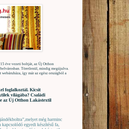
5 éve vezeti boltját, az Új Otthon
a belvárosban. Töretlenül, mindig megújulva.
t webáruháza, így már az egész országból a
l foglalkoztál. Kicsit
tilek világába? Családi
te az Új Otthon Lakástextil
jándékboltra”,melyet még harminc
an kapcsolódó egyedi készítésű fa,