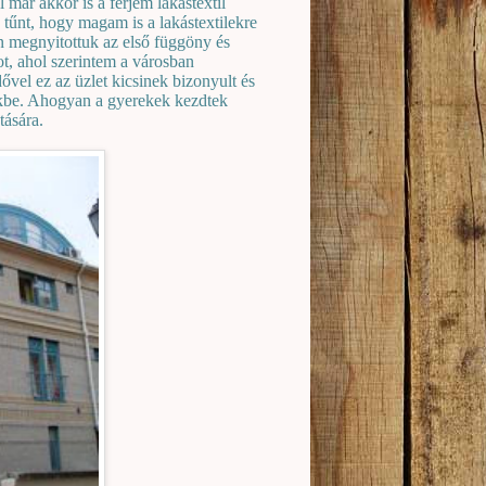
 már akkor is a férjem lakástextil
 tűnt, hogy magam is a lakástextilekre
n megnyitottuk az első függöny és
ot, ahol szerintem a városban
dővel ez az üzlet kicsinek bizonyult és
ünkbe. Ahogyan a gyerekek kezdtek
tására.