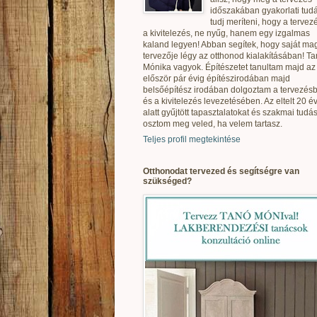
időszakában gyakorlati tudá
tudj meríteni, hogy a tervez
a kivitelezés, ne nyűg, hanem egy izgalmas
kaland legyen! Abban segítek, hogy saját ma
tervezője légy az otthonod kialakításában! T
Mónika vagyok. Építészetet tanultam majd az
először pár évig építészirodában majd
belsőépítész irodában dolgoztam a tervezés
és a kivitelezés levezetésében. Az eltelt 20 é
alatt gyűjtött tapasztalatokat és szakmai tudás
osztom meg veled, ha velem tartasz.
Teljes profil megtekintése
Otthonodat tervezed és segítségre van
szükséged?