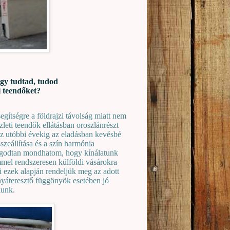
ogy tudtad, tudod
ti teendőket?
egítségre a földrajzi távolság miatt nem
zleti teendők ellátásban oroszlánrészt
Az utóbbi évekig az eladásban kevésbé
szeállítása és a szín harmónia
yugodtan mondhatom, hogy kínálatunk
jemmel rendszeresen külföldi vásárokra
i ezek alapján rendeljük meg az adott
ényáteresztő függönyök esetében jó
lunk.