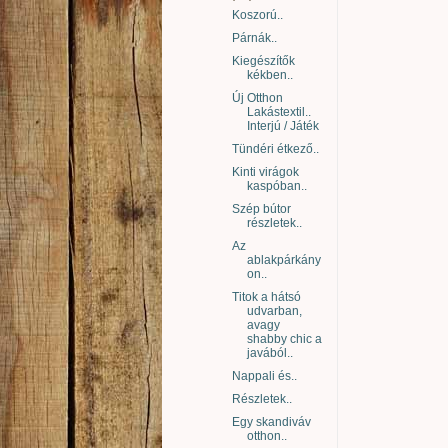
Koszorú..
Párnák..
Kiegészítők
kékben..
Új Otthon
Lakástextil..
Interjú / Játék
Tündéri étkező..
Kinti virágok
kaspóban..
Szép bútor
részletek..
Az
ablakpárkány
on..
Titok a hátsó
udvarban,
avagy
shabby chic a
javából..
Nappali és..
Részletek..
Egy skandiváv
otthon..