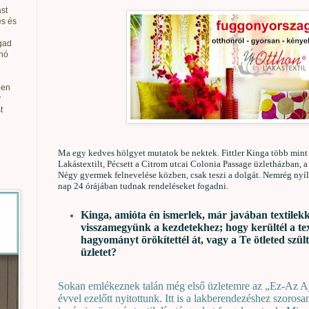
st
és és
gad
anó
ben
v
t
Ma egy kedves hölgyet mutatok be nektek. Fittler Kinga több mint 1
Lakástextilt, Pécsett a Citrom utcai Colonia Passage üzletházban, 
Négy gyermek felnevelése közben, csak teszi a dolgát. Nemrég nyíl
nap 24 órájában tudnak rendeléseket fogadni.
Kinga, amióta én ismerlek, már javában textilekke
visszamegyünk a kezdetekhez; hogy kerültél a tex
hagyományt örökítettél át, vagy a Te ötleted szül
üzletet?
Sokan emlékeznek talán még első üzletemre az „Ez-Az A
évvel ezelőtt nyitottunk. Itt is a lakberendezéshez szoros