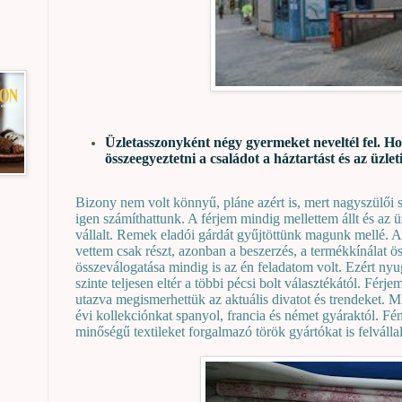
Üzletasszonyként négy gyermeket neveltél fel. H
összeegyeztetni a családot a háztartást és az üzle
Bizony nem volt könnyű, pláne azért is, mert nagyszülői s
igen számíthattunk. A férjem mindig mellettem állt és az ü
vállalt. Remek eladói gárdát gyűjtöttünk magunk mellé. 
vettem csak részt, azonban a beszerzés, a termékkínálat ös
összeválogatása mindig is az én feladatom volt. Ezért n
szinte teljesen eltér a többi pécsi bolt választékától. Fér
utazva megismerhettük az aktuális divatot és trendeket. M
évi kollekciónkat spanyol, francia és német gyáraktól. F
minőségű textileket forgalmazó török gyártókat is felválla