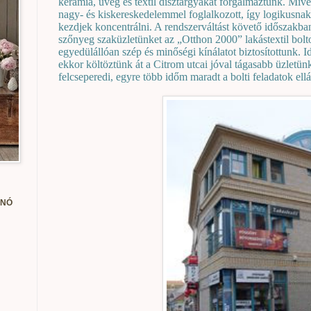
kerámia, üveg és textil dísztárgyakat forgalmaztunk. Mivel
nagy- és kiskereskedelemmel foglalkozott, így logikusnak
kezdjek koncentrálni. A rendszerváltást követő időszakba
szőnyeg szaküzletünket az „Otthon 2000” lakástextil bolt
egyedülállóan szép és minőségi kínálatot biztosítottunk. I
ekkor költöztünk át a Citrom utcai jóval tágasabb üzlet
felcseperedi, egyre több időm maradt a bolti feladatok ellá
ANÓ