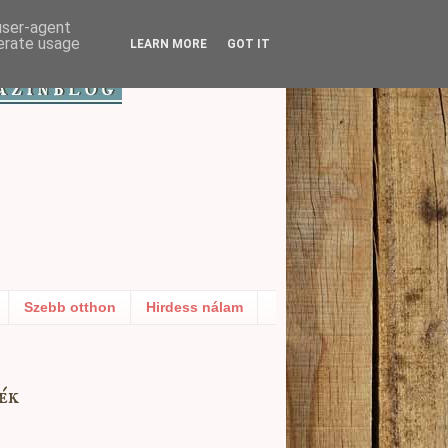
 user-agent
nerate usage
LEARN MORE
GOT IT
Szebb otthon
Hirdess nálam
ék