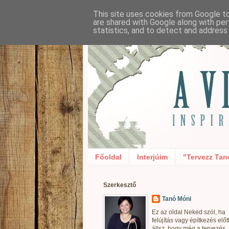
This site uses cookies from Google to 
are shared with Google along with per
statistics, and to detect and address
Főoldal
Interjúim
"Tervezz Tan
Szerkesztő
Tanó Móni
Ez az oldal Neked szól, ha
felújítás vagy építkezés előt
állsz, hogy még a tervezés