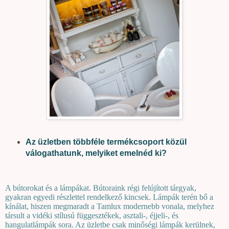
Az üzletben többféle termékcsoport közül
válogathatunk, melyiket emelnéd ki?
A bútorokat és a lámpákat. Bútoraink régi felújított tárgyak,
gyakran egyedi részlettel rendelkező kincsek. Lámpák terén bő a
kínálat, hiszen megmaradt a Tamlux modernebb vonala, melyhez
társult a vidéki stílusú függesztékek, asztali-, éjjeli-, és
hangulatlámpák sora. Az üzletbe csak minőségi lámpák kerülnek,