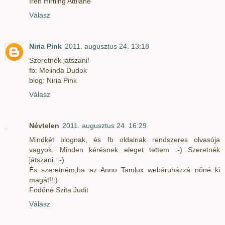
Irén Hirtling Attiláné
Válasz
Niria Pink
2011. augusztus 24. 13:18
Szeretnék játszani!
fb: Melinda Dudok
blog: Niria Pink
Válasz
Névtelen
2011. augusztus 24. 16:29
Mindkét blognak, és fb oldalnak rendszeres olvasója
vagyok. Minden kérésnek eleget tettem :-) Szeretnék
játszani. :-)
És szeretném,ha az Anno Tamlux webáruházzá nőné ki
magát!!:)
Födőné Szita Judit
Válasz