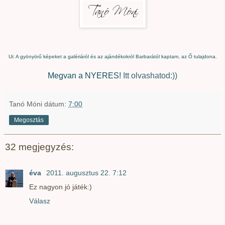
Ui: A gyönyörű képeket a galériáról és az ajándékokról Barbarától kaptam, az Ő tulajdona.
Megvan a NYERES!
Itt olvashatod:))
Tanó Móni
dátum:
7:00
Megosztás
32 megjegyzés:
éva
2011. augusztus 22. 7:12
Ez nagyon jó játék:)
Válasz