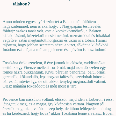
tájakon?
Anno minden egyes nyári szünetet a Balatonnál töltöttem
nagyszüleimnél, nem is akárhogy… Nagypapám testnevelés-
földrajz szakos tanár volt, este a kecskekörmökről, a Balaton
kialakulásáról, kőzetekről mesélt nekünk rozmárokkal és fókákkal
vegyítve, aztán megtanított horgászni és úszni is a tóban. Hamar
rájöttem, hogy jobban szeretem nézni a vizet, főként a kilátókból.
Imádom ezt a tájat a múltam, jelenem és a jövőm is
lesz tudom!
Toszkána örök szerelem, 8 éve jártunk itt először, vaddisznókat
etettünk egy Firenze melletti Torré-nál, majd az erdő szélén egy
romos házra bukkantunk. Kívül páratlan panoráma, belül óriási
gerendák, kőkandalló, lepattogzott falfesték, szétdobált bútorok…
bár ez túl művies így, de ott, akkor tényleg megmozdult valami.
Olasz mániám fokozódott és még most is tart.
Provence-ban nászúton voltunk először, majd idén a Luberon-i részt
látogattuk meg, ez a magja, így kíváncsian vártam. Nagyon jól
éreztük magunkat, valóban szép hely, de itthon leülepedett a dolog
és ha kérdeznéd, hogy hova? akkor Toszkána lenne a válasz. Ebben