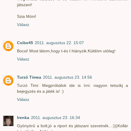
játszani!
Szia Móni!
Válasz
Csibe45
2011. augusztus 22. 15:07
Bocsi! Most látom,hogy t-és t hiányzik.Küldöm utólag!
Válasz
Turzó Timea
2011. augusztus 23. 14:56
Turzó Timi: Megpróbálok ide is írni: nagyon tetszikj a
bejegyzés és a játék is! :)
Válasz
Irenka
2011. augusztus 23. 16:34
Gyönyörű a bolt,jó a riport és játszani szeretnék...:)))Kollár