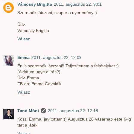
Vámossy Brigitta
2011. augusztus 22. 9:01
Szeretnék játszani, szuper a nyeremény.:)
Üdv:
Vámossy Brigitta
Válasz
Emma
2011. augusztus 22. 12:09
Én is szeretnék játszani!! Teljesítettem a feltételeket :)
(A dátum ugye elírás?)
Üdv. Emma
FB-on: Emma Gavaldik
Válasz
Tanó Móni
2011. augusztus 22. 12:18
Köszi Emma, javítottam:)) Augusztus 28 vasárnap este 6-ig
tart a játék!
Válasz