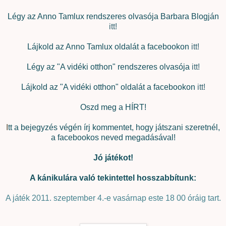
Légy az Anno Tamlux rendszeres olvasója Barbara Blogján
itt!
Lájkold az Anno Tamlux oldalát a facebookon
itt!
Légy az "A vidéki otthon" rendszeres olvasója
itt!
Lájkold az "A vidéki otthon" oldalát a facebookon
itt!
Oszd meg a HÍRT!
I
tt a bejegyzés végén írj kommentet, hogy játszani szeretnél,
a facebookos neved megadásával!
Jó játékot!
A kánikulára való tekintettel hosszabbítunk:
A játék 2011. szeptember 4.-e vasárnap este 18 00 óráig tart.