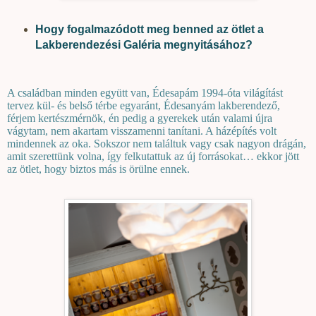
Hogy fogalmazódott meg benned az ötlet a
Lakberendezési Galéria megnyitásához?
A családban minden együtt van, Édesapám 1994-óta világítást
tervez kül- és belső térbe egyaránt, Édesanyám lakberendező,
férjem kertészmérnök, én pedig a gyerekek után valami újra
vágytam, nem akartam visszamenni tanítani. A házépítés volt
mindennek az oka. Sokszor nem találtuk vagy csak nagyon drágán,
amit szerettünk volna, így felkutattuk az új forrásokat… ekkor jött
az ötlet, hogy biztos más is örülne ennek.