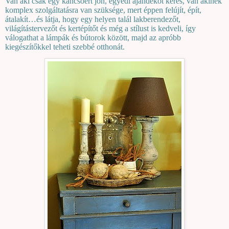
Van aki csak egy kancsóért jön, egyedi ajándékot keres, van akinek
komplex szolgáltatásra van szüksége, mert éppen felújít, épít,
átalakít…és látja, hogy egy helyen talál lakberendezőt,
világítástervezőt és kertépítőt és még a stílust is kedveli, így
válogathat a lámpák és bútorok között, majd az apróbb
kiegészítőkkel teheti szebbé otthonát.