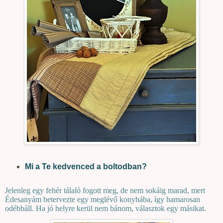
Mi a Te kedvenced a boltodban?
Jelenleg egy fehér tálaló fogott meg, de nem sokáig marad, mert
Édesanyám betervezte egy meglévő konyhába, így hamarosan
odébbáll. Ha jó helyre kerül nem bánom, választok egy másikat.