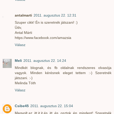
antalmarti
2011. augusztus 22. 12:31
Szuper cikk! Én is szeretnék játszani! :)
Üdv,
Antal Márti
https://www.facebook.com/amazsia
Válasz
Meli
2011. augusztus 22. 14:24
Mindkét blognak, és fb oldalnak rendszeres olvasója
vagyok. Minden kérésnek eleget tettem :-) Szeretnék
játszani. :-)
Melinda Tóth
Válasz
Csibe45
2011. augusztus 22. 15:04
Megvolt,az itt,it,it,és itt és osztok én mindent! Szeretnék