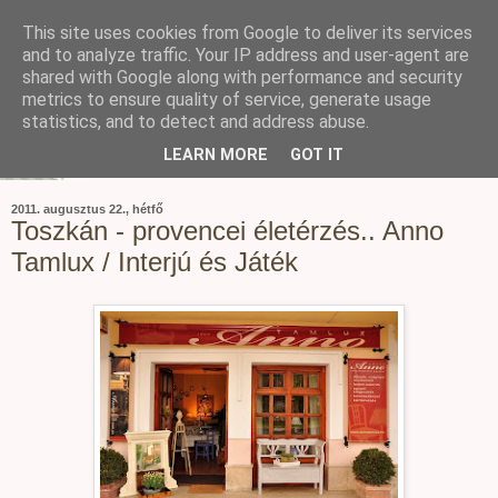
This site uses cookies from Google to deliver its services
and to analyze traffic. Your IP address and user-agent are
shared with Google along with performance and security
metrics to ensure quality of service, generate usage
statistics, and to detect and address abuse.
LEARN MORE
GOT IT
2011. augusztus 22., hétfő
Toszkán - provencei életérzés.. Anno
Tamlux / Interjú és Játék