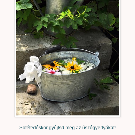
Sötétedéskor gyújtsd meg az úszógyertyákat!