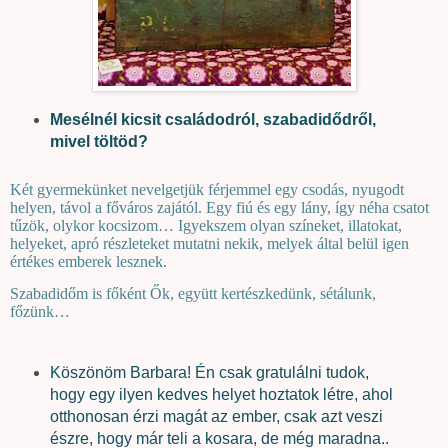
Mesélnél kicsit családodról, szabadidődről,
mivel töltöd?
Két gyermekünket nevelgetjük férjemmel egy csodás, nyugodt
helyen, távol a főváros zajától. Egy fiú és egy lány, így néha csatot
tűzök, olykor kocsizom… Igyekszem olyan színeket, illatokat,
helyeket, apró részleteket mutatni nekik, melyek által belül igen
értékes emberek lesznek.
Szabadidőm is főként Ők, együtt kertészkedünk, sétálunk,
főzünk…
Köszönöm Barbara! Én csak gratulálni tudok,
hogy egy ilyen kedves helyet hoztatok létre, ahol
otthonosan érzi magát az ember, csak azt veszi
észre, hogy már teli a kosara, de még maradna..