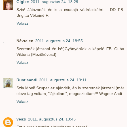
Gigike
2011. augusztus 24. 18:29
Szia! Játszanék én is a csudajó vödröcskéért... :DD FB:
Brigitta Vékeiné F.
Válasz
Névtelen
2011. augusztus 24. 18:55
Szeretnék játszani én is!:)Gyönyörűek a képek! FB: Guba
Viktória (Mezőkövesd)
Válasz
Rusticandi
2011. augusztus 24. 19:11
Szia Móni! Szuper az ajándék, én is szeretnék játszani (már
eleve tag voltam, "lájkoltam", megosztottam!!! Wagner Andi
Válasz
veszi
2011. augusztus 24. 19:45
Ezt a megjegyzést eltávolította a szerző.