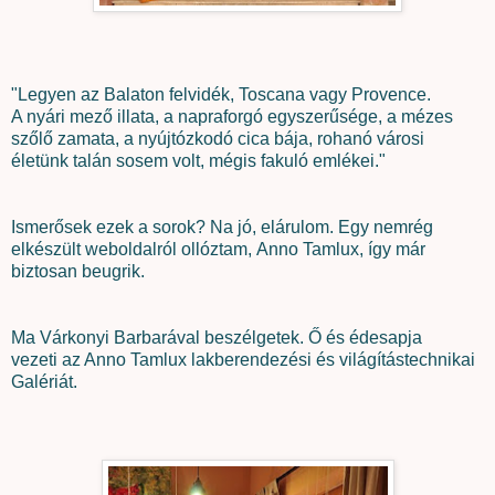
"Legyen az Balaton felvidék, Toscana vagy Provence.
A nyári mező illata, a napraforgó egyszerűsége, a mézes
szőlő zamata, a nyújtózkodó cica bája, rohanó városi
életünk talán sosem volt, mégis fakuló emlékei."
Ismerősek ezek a sorok? Na jó, elárulom. Egy nemrég
elkészült weboldalról ollóztam, Anno Tamlux, így már
biztosan beugrik.
Ma Várkonyi Barbarával beszélgetek. Ő és édesapja
vezeti az Anno Tamlux lakberendezési és világítástechnikai
Galériát.