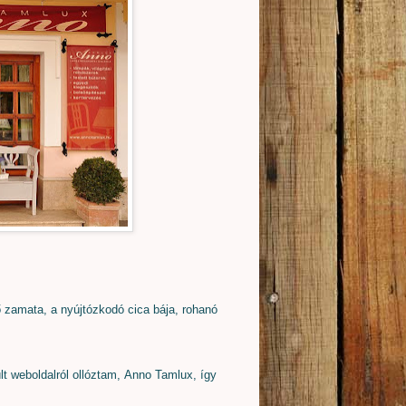
ő zamata, a nyújtózkodó cica bája, rohanó
t weboldalról ollóztam, Anno Tamlux, így