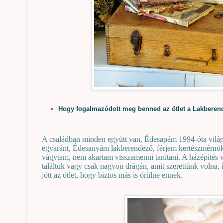
Hogy fogalmazódott meg benned az ötlet a Lakberen
A családban minden együtt van, Édesapám 1994-óta világít
egyaránt, Édesanyám lakberendező, férjem kertészmérnök,
vágytam, nem akartam visszamenni tanítani. A házépítés
találtuk vagy csak nagyon drágán, amit szerettünk volna, 
jött az ötlet, hogy biztos más is örülne ennek.