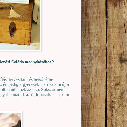
dezési Galéria megnyitásához?
ást tervez kül- és belső térbe
 én pedig a gyerekek után valami újra
 volt mindennek az oka. Sokszor nem
így felkutattuk az új forrásokat… ekkor