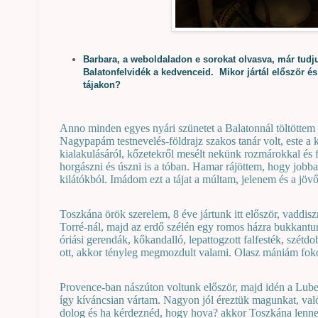
Barbara, a weboldaladon e sorokat olvasva, már tudj
Balatonfelvidék a kedvenceid. Mikor jártál először é
tájakon?
Anno minden egyes nyári szünetet a Balatonnál töltötte
Nagypapám testnevelés-földrajz szakos tanár volt, este a
kialakulásáról, kőzetekről mesélt nekünk rozmárokkal és 
horgászni és úszni is a tóban. Hamar rájöttem, hogy jobba
kilátókból. Imádom ezt a tájat a múltam, jelenem és a jöv
Toszkána örök szerelem, 8 éve jártunk itt először, vaddisz
Torré-nál, majd az erdő szélén egy romos házra bukkantu
óriási gerendák, kőkandalló, lepattogzott falfesték, szétd
ott, akkor tényleg megmozdult valami. Olasz mániám fokoz
Provence-ban nászúton voltunk először, majd idén a Luber
így kíváncsian vártam. Nagyon jól éreztük magunkat, valób
dolog és ha kérdeznéd, hogy hova? akkor Toszkána lenne 