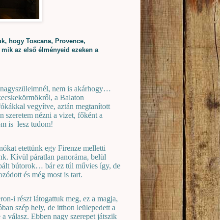
uk, hogy Toscana, Provence,
s mik az első élményeid ezeken a
m nagyszüleimnél, nem is akárhogy…
 kecskekörmökről, a Balaton
fókákkal vegyítve, aztán megtanított
n szeretem nézni a vizet, főként a
őm is
lesz tudom!
nókat etettünk egy Firenze melletti
nk. Kívül páratlan panoráma, belül
obált bútorok… bár ez túl művies így, de
ódott és még most is tart.
on-i részt látogattuk meg, ez a magja,
an szép hely, de itthon leülepedett a
a válasz. Ebben nagy szerepet játszik