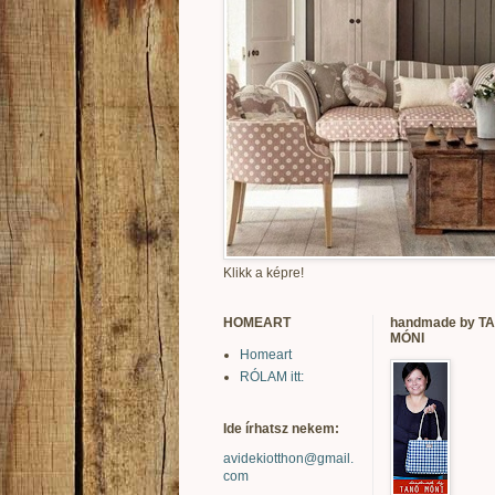
Klikk a képre!
HOMEART
handmade by T
MÓNI
Homeart
RÓLAM itt:
Ide írhatsz nekem:
avidekiotthon@gmail.
com