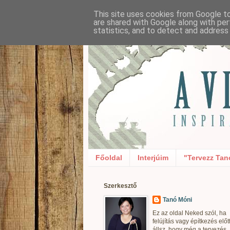
This site uses cookies from Google to 
are shared with Google along with per
statistics, and to detect and address
Főoldal
Interjúim
"Tervezz Tan
Szerkesztő
Tanó Móni
Ez az oldal Neked szól, ha
felújítás vagy építkezés előt
állsz, hogy még a tervezés