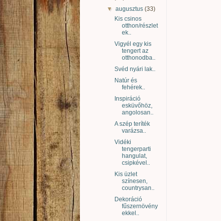
▼
augusztus
(33)
Kis csinos
otthon/részlet
ek..
Vigyél egy kis
tengert az
otthonodba..
Svéd nyári lak..
Natúr és
fehérek..
Inspiráció
esküvőhöz,
angolosan..
A szép teríték
varázsa..
Vidéki
tengerparti
hangulat,
csipkével..
Kis üzlet
színesen,
countrysan..
Dekoráció
fűszernövény
ekkel..