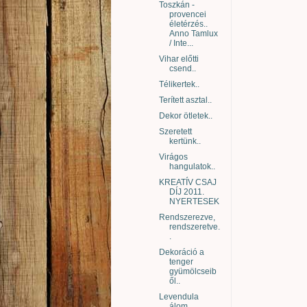
Toszkán -
provencei
életérzés..
Anno Tamlux
/ Inte...
Vihar előtti
csend..
Télikertek..
Terített asztal..
Dekor ötletek..
Szeretett
kertünk..
Virágos
hangulatok..
KREATÍV CSAJ
DÍJ 2011.
NYERTESEK
Rendszerezve,
rendszeretve.
.
Dekoráció a
tenger
gyümölcseib
ől..
Levendula
álom..