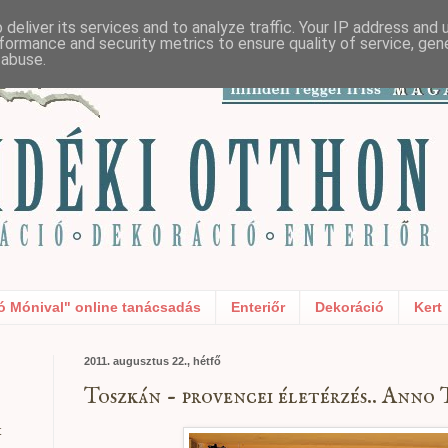
deliver its services and to analyze traffic. Your IP address and
formance and security metrics to ensure quality of service, ge
 abuse.
ó Mónival" online tanácsadás
Enteriőr
Dekoráció
Kert
2011. augusztus 22., hétfő
Toszkán - provencei életérzés.. Anno 
t