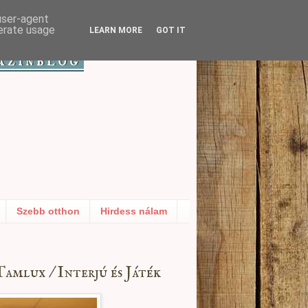
 user-agent
nerate usage
LEARN MORE
GOT IT
Szebb otthon
Hirdess nálam
Tamlux / Interjú és Játék