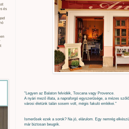
st
és és
gad
anó
ben
v
t
"Legyen az Balaton felvidék, Toscana vagy Provence.
A nyári mező illata, a napraforgó egyszerűsége, a mézes szől
városi életünk talán sosem volt, mégis fakuló emlékei."
Ismerősek ezek a sorok? Na jó, elárulom. Egy nemrég elkészül
már biztosan beugrik.