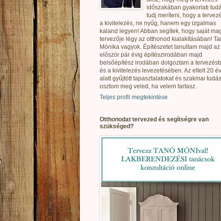
időszakában gyakorlati tudá
tudj meríteni, hogy a tervez
a kivitelezés, ne nyűg, hanem egy izgalmas
kaland legyen! Abban segítek, hogy saját ma
tervezője légy az otthonod kialakításában! T
Mónika vagyok. Építészetet tanultam majd az
először pár évig építészirodában majd
belsőépítész irodában dolgoztam a tervezés
és a kivitelezés levezetésében. Az eltelt 20 é
alatt gyűjtött tapasztalatokat és szakmai tudás
osztom meg veled, ha velem tartasz.
Teljes profil megtekintése
Otthonodat tervezed és segítségre van
szükséged?