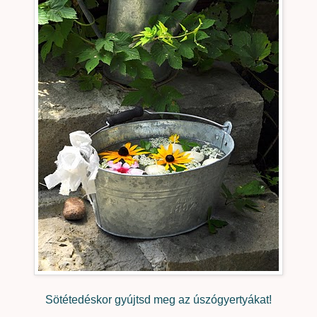
Sötétedéskor gyújtsd meg az úszógyertyákat!