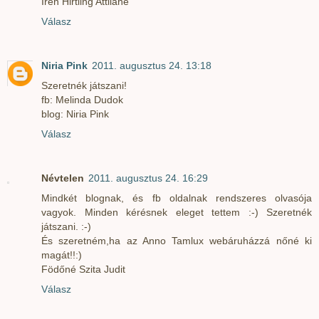
Irén Hirtling Attiláné
Válasz
Niria Pink
2011. augusztus 24. 13:18
Szeretnék játszani!
fb: Melinda Dudok
blog: Niria Pink
Válasz
Névtelen
2011. augusztus 24. 16:29
Mindkét blognak, és fb oldalnak rendszeres olvasója
vagyok. Minden kérésnek eleget tettem :-) Szeretnék
játszani. :-)
És szeretném,ha az Anno Tamlux webáruházzá nőné ki
magát!!:)
Födőné Szita Judit
Válasz