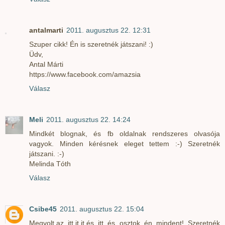
antalmarti
2011. augusztus 22. 12:31
Szuper cikk! Én is szeretnék játszani! :)
Üdv,
Antal Márti
https://www.facebook.com/amazsia
Válasz
Meli
2011. augusztus 22. 14:24
Mindkét blognak, és fb oldalnak rendszeres olvasója
vagyok. Minden kérésnek eleget tettem :-) Szeretnék
játszani. :-)
Melinda Tóth
Válasz
Csibe45
2011. augusztus 22. 15:04
Megvolt,az itt,it,it,és itt és osztok én mindent! Szeretnék