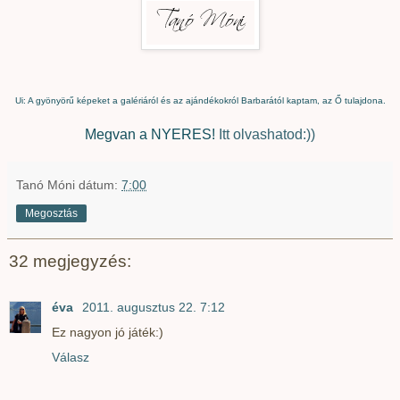
Ui: A gyönyörű képeket a galériáról és az ajándékokról Barbarától kaptam, az Ő tulajdona.
Megvan a NYERES!
Itt olvashatod:))
Tanó Móni
dátum:
7:00
Megosztás
32 megjegyzés:
éva
2011. augusztus 22. 7:12
Ez nagyon jó játék:)
Válasz