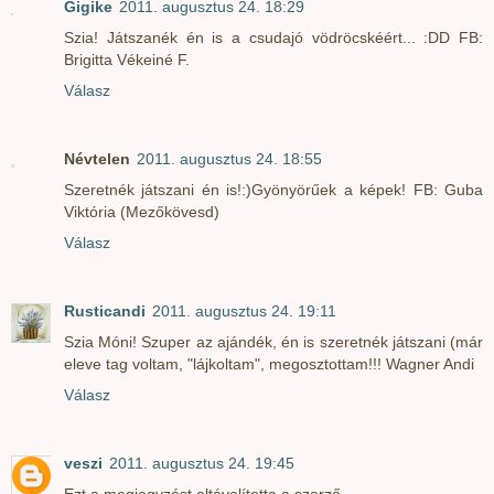
Gigike
2011. augusztus 24. 18:29
Szia! Játszanék én is a csudajó vödröcskéért... :DD FB:
Brigitta Vékeiné F.
Válasz
Névtelen
2011. augusztus 24. 18:55
Szeretnék játszani én is!:)Gyönyörűek a képek! FB: Guba
Viktória (Mezőkövesd)
Válasz
Rusticandi
2011. augusztus 24. 19:11
Szia Móni! Szuper az ajándék, én is szeretnék játszani (már
eleve tag voltam, "lájkoltam", megosztottam!!! Wagner Andi
Válasz
veszi
2011. augusztus 24. 19:45
Ezt a megjegyzést eltávolította a szerző.