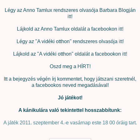
Légy az Anno Tamlux rendszeres olvasója Barbara Blogján
itt!
Lájkold az Anno Tamlux oldalát a facebookon
itt!
Légy az "A vidéki otthon" rendszeres olvasója
itt!
Lájkold az "A vidéki otthon" oldalát a facebookon
itt!
Oszd meg a HÍRT!
I
tt a bejegyzés végén írj kommentet, hogy játszani szeretnél,
a facebookos neved megadásával!
Jó játékot!
A kánikulára való tekintettel hosszabbítunk:
A játék 2011. szeptember 4.-e vasárnap este 18 00 óráig tart.