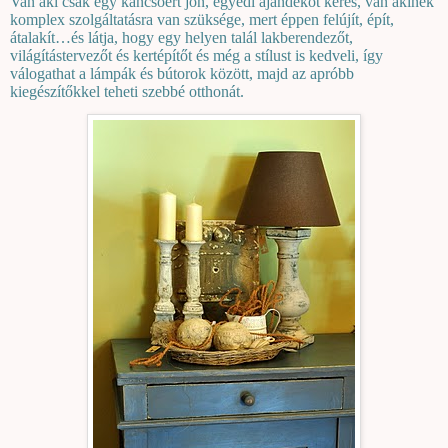
Van aki csak egy kancsóért jön, egyedi ajándékot keres, van akinek
komplex szolgáltatásra van szüksége, mert éppen felújít, épít,
átalakít…és látja, hogy egy helyen talál lakberendezőt,
világítástervezőt és kertépítőt és még a stílust is kedveli, így
válogathat a lámpák és bútorok között, majd az apróbb
kiegészítőkkel teheti szebbé otthonát.