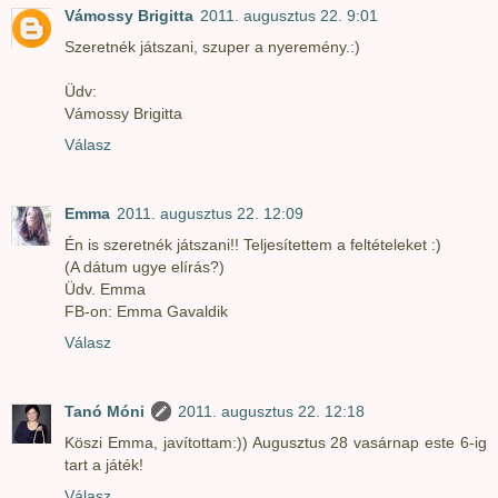
Vámossy Brigitta
2011. augusztus 22. 9:01
Szeretnék játszani, szuper a nyeremény.:)
Üdv:
Vámossy Brigitta
Válasz
Emma
2011. augusztus 22. 12:09
Én is szeretnék játszani!! Teljesítettem a feltételeket :)
(A dátum ugye elírás?)
Üdv. Emma
FB-on: Emma Gavaldik
Válasz
Tanó Móni
2011. augusztus 22. 12:18
Köszi Emma, javítottam:)) Augusztus 28 vasárnap este 6-ig
tart a játék!
Válasz