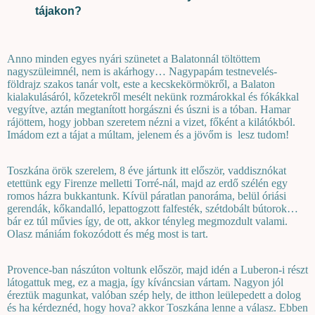
tájakon?
Anno minden egyes nyári szünetet a Balatonnál töltöttem
nagyszüleimnél, nem is akárhogy… Nagypapám testnevelés-
földrajz szakos tanár volt, este a kecskekörmökről, a Balaton
kialakulásáról, kőzetekről mesélt nekünk rozmárokkal és fókákkal
vegyítve, aztán megtanított horgászni és úszni is a tóban. Hamar
rájöttem, hogy jobban szeretem nézni a vizet, főként a kilátókból.
Imádom ezt a tájat a múltam, jelenem és a jövőm is
lesz tudom!
Toszkána örök szerelem, 8 éve jártunk itt először, vaddisznókat
etettünk egy Firenze melletti Torré-nál, majd az erdő szélén egy
romos házra bukkantunk. Kívül páratlan panoráma, belül óriási
gerendák, kőkandalló, lepattogzott falfesték, szétdobált bútorok…
bár ez túl művies így, de ott, akkor tényleg megmozdult valami.
Olasz mániám fokozódott és még most is tart.
Provence-ban nászúton voltunk először, majd idén a Luberon-i részt
látogattuk meg, ez a magja, így kíváncsian vártam. Nagyon jól
éreztük magunkat, valóban szép hely, de itthon leülepedett a dolog
és ha kérdeznéd, hogy hova? akkor Toszkána lenne a válasz. Ebben