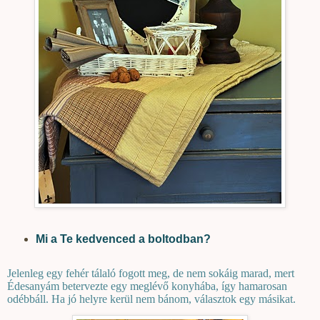
Mi a Te kedvenced a boltodban?
Jelenleg egy fehér tálaló fogott meg, de nem sokáig marad, mert
Édesanyám betervezte egy meglévő konyhába, így hamarosan
odébbáll. Ha jó helyre kerül nem bánom, választok egy másikat.