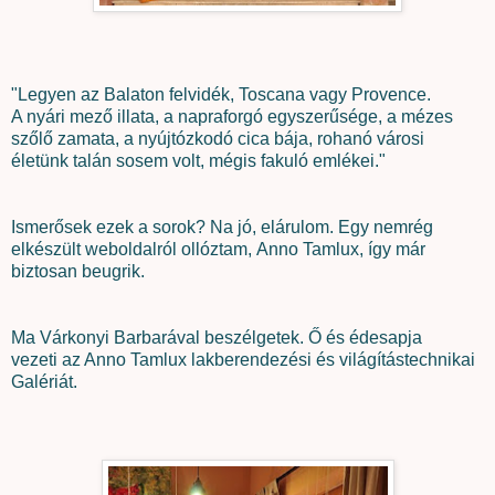
"Legyen az Balaton felvidék, Toscana vagy Provence.
A nyári mező illata, a napraforgó egyszerűsége, a mézes
szőlő zamata, a nyújtózkodó cica bája, rohanó városi
életünk talán sosem volt, mégis fakuló emlékei."
Ismerősek ezek a sorok? Na jó, elárulom. Egy nemrég
elkészült weboldalról ollóztam, Anno Tamlux, így már
biztosan beugrik.
Ma Várkonyi Barbarával beszélgetek. Ő és édesapja
vezeti az Anno Tamlux lakberendezési és világítástechnikai
Galériát.