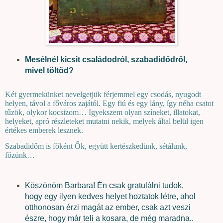
Mesélnél kicsit családodról, szabadidődről,
mivel töltöd?
Két gyermekünket nevelgetjük férjemmel egy csodás, nyugodt
helyen, távol a főváros zajától. Egy fiú és egy lány, így néha csatot
tűzök, olykor kocsizom… Igyekszem olyan színeket, illatokat,
helyeket, apró részleteket mutatni nekik, melyek által belül igen
értékes emberek lesznek.
Szabadidőm is főként Ők, együtt kertészkedünk, sétálunk,
főzünk…
Köszönöm Barbara! Én csak gratulálni tudok,
hogy egy ilyen kedves helyet hoztatok létre, ahol
otthonosan érzi magát az ember, csak azt veszi
észre, hogy már teli a kosara, de még maradna..