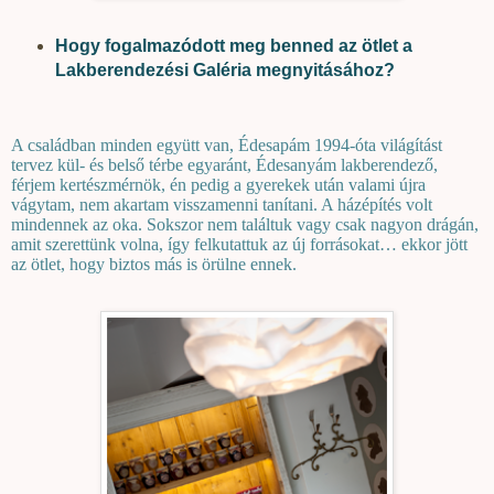
Hogy fogalmazódott meg benned az ötlet a
Lakberendezési Galéria megnyitásához?
A családban minden együtt van, Édesapám 1994-óta világítást
tervez kül- és belső térbe egyaránt, Édesanyám lakberendező,
férjem kertészmérnök, én pedig a gyerekek után valami újra
vágytam, nem akartam visszamenni tanítani. A házépítés volt
mindennek az oka. Sokszor nem találtuk vagy csak nagyon drágán,
amit szerettünk volna, így felkutattuk az új forrásokat… ekkor jött
az ötlet, hogy biztos más is örülne ennek.