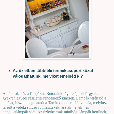
Az üzletben többféle termékcsoport közül
válogathatunk, melyiket emelnéd ki?
A bútorokat és a lámpákat. Bútoraink régi felújított tárgyak,
gyakran egyedi részlettel rendelkező kincsek. Lámpák terén bő a
kínálat, hiszen megmaradt a Tamlux modernebb vonala, melyhez
társult a vidéki stílusú függesztékek, asztali-, éjjeli-, és
hangulatlámpák sora. Az üzletbe csak minőségi lámpák kerülnek,