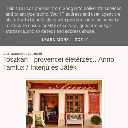
This site uses cookies from Google to deliver its services
and to analyze traffic. Your IP address and user-agent are
shared with Google along with performance and security
metrics to ensure quality of service, generate usage
statistics, and to detect and address abuse.
LEARN MORE
GOT IT
2011. augusztus 22., hétfő
Toszkán - provencei életérzés.. Anno
Tamlux / Interjú és Játék