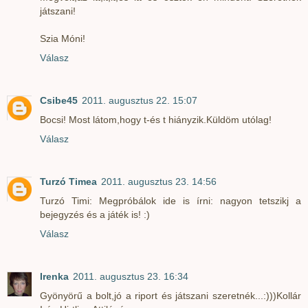
játszani!
Szia Móni!
Válasz
Csibe45
2011. augusztus 22. 15:07
Bocsi! Most látom,hogy t-és t hiányzik.Küldöm utólag!
Válasz
Turzó Timea
2011. augusztus 23. 14:56
Turzó Timi: Megpróbálok ide is írni: nagyon tetszikj a
bejegyzés és a játék is! :)
Válasz
Irenka
2011. augusztus 23. 16:34
Gyönyörű a bolt,jó a riport és játszani szeretnék...:)))Kollár