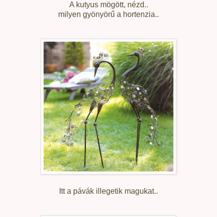
A kutyus mögött, nézd..
milyen gyönyörű a hortenzia..
Itt a pávák illegetik magukat..