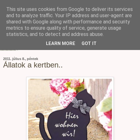
This site uses cookies from Google to deliver its services
and to analyze traffic. Your IP address and user-agent are
shared with Google along with performance and security
metrics to ensure quality of service, generate usage
statistics, and to detect and address abuse.
LEARN MORE
GOT IT
2011. július 8., péntek
Állatok a kertben..