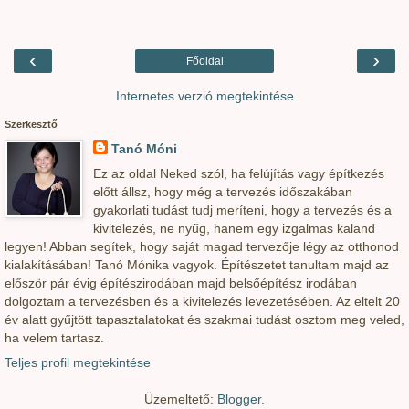
‹
›
Főoldal
Internetes verzió megtekintése
Szerkesztő
Tanó Móni
Ez az oldal Neked szól, ha felújítás vagy építkezés
előtt állsz, hogy még a tervezés időszakában
gyakorlati tudást tudj meríteni, hogy a tervezés és a
kivitelezés, ne nyűg, hanem egy izgalmas kaland
legyen! Abban segítek, hogy saját magad tervezője légy az otthonod
kialakításában! Tanó Mónika vagyok. Építészetet tanultam majd az
először pár évig építészirodában majd belsőépítész irodában
dolgoztam a tervezésben és a kivitelezés levezetésében. Az eltelt 20
év alatt gyűjtött tapasztalatokat és szakmai tudást osztom meg veled,
ha velem tartasz.
Teljes profil megtekintése
Üzemeltető:
Blogger
.