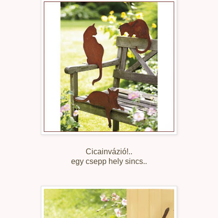
Cicainvázió!..
egy csepp hely sincs..