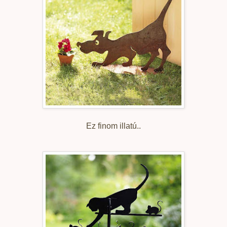
Ez finom illatú..