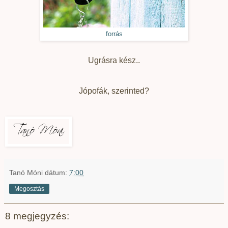
forrás
Ugrásra kész..
Jópofák, szerinted?
Tanó Móni
dátum:
7:00
Megosztás
8 megjegyzés: