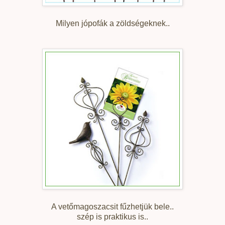
Milyen jópofák a zöldségeknek..
A vetőmagoszacsit fűzhetjük bele..
szép is praktikus is..