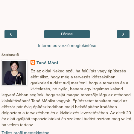
‹
›
Főoldal
Internetes verzió megtekintése
Szerkesztő
Tanó Móni
Ez az oldal Neked szól, ha felújítás vagy építkezés
előtt állsz, hogy még a tervezés időszakában
gyakorlati tudást tudj meríteni, hogy a tervezés és a
kivitelezés, ne nyűg, hanem egy izgalmas kaland
legyen! Abban segítek, hogy saját magad tervezője légy az otthonod
kialakításában! Tanó Mónika vagyok. Építészetet tanultam majd az
először pár évig építészirodában majd belsőépítész irodában
dolgoztam a tervezésben és a kivitelezés levezetésében. Az eltelt 20
év alatt gyűjtött tapasztalatokat és szakmai tudást osztom meg veled,
ha velem tartasz.
Teljes profil megtekintése