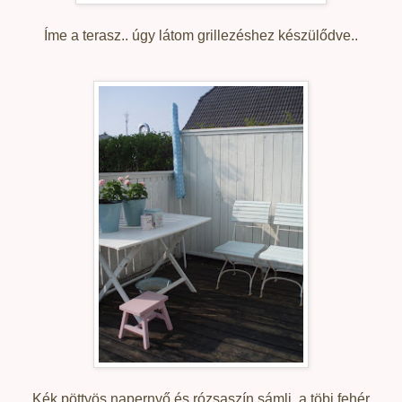
Íme a terasz.. úgy látom grillezéshez készülődve..
Kék pöttyös napernyő és rózsaszín sámli, a töbi fehér