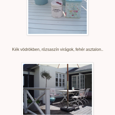
Kék vödrökben, rózsaszín virágok, fehér asztalon..