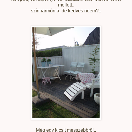
mellett..
színharmónia, de kedves neem?..
Még egy kicsit messzebbről..