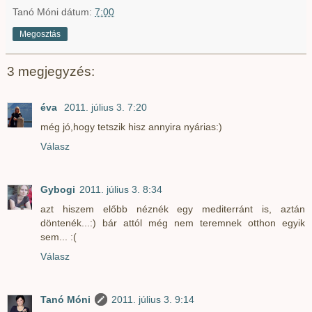
Tanó Móni
dátum:
7:00
Megosztás
3 megjegyzés:
éva
2011. július 3. 7:20
még jó,hogy tetszik hisz annyira nyárias:)
Válasz
Gybogi
2011. július 3. 8:34
azt hiszem előbb néznék egy mediterránt is, aztán
döntenék...:) bár attól még nem teremnek otthon egyik
sem... :(
Válasz
Tanó Móni
2011. július 3. 9:14