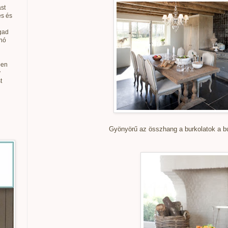
st
és és
gad
anó
ben
v
t
Gyönyörű az összhang a burkolatok a bú