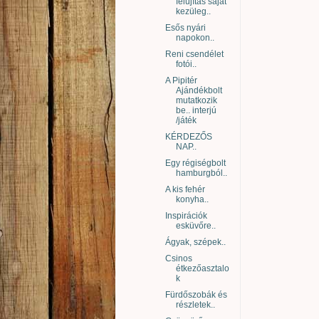
felújítás saját
kezüleg..
Esős nyári
napokon..
Reni csendélet
fotói..
A Pipitér
Ajándékbolt
mutatkozik
be.. interjú
/játék
KÉRDEZŐS
NAP..
Egy régiségbolt
hamburgból..
A kis fehér
konyha..
Inspirációk
esküvőre..
Ágyak, szépek..
Csinos
étkezőasztalo
k
Fürdőszobák és
részletek..