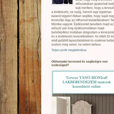
időszakában gyakorlati tudá
tudj meríteni, hogy a tervez
a kivitelezés, ne nyűg, hanem egy izgalmas
kaland legyen! Abban segítek, hogy saját ma
tervezője légy az otthonod kialakításában! T
Mónika vagyok. Építészetet tanultam majd az
először pár évig építészirodában majd
belsőépítész irodában dolgoztam a tervezés
és a kivitelezés levezetésében. Az eltelt 20 é
alatt gyűjtött tapasztalatokat és szakmai tudás
osztom meg veled, ha velem tartasz.
Teljes profil megtekintése
Otthonodat tervezed és segítségre van
szükséged?