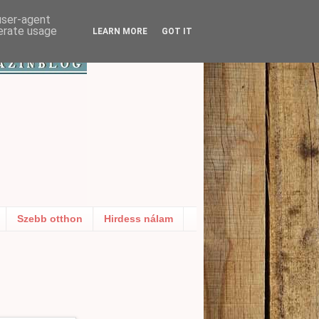
 user-agent
nerate usage
LEARN MORE
GOT IT
Szebb otthon
Hirdess nálam