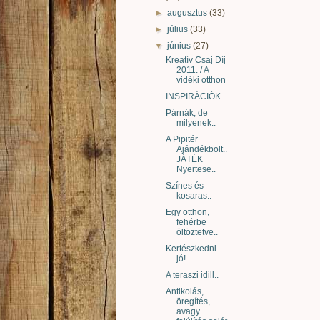
►
augusztus
(33)
►
július
(33)
▼
június
(27)
Kreatív Csaj Díj
2011. / A
vidéki otthon
INSPIRÁCIÓK..
Párnák, de
milyenek..
A Pipitér
Ajándékbolt..
JÁTÉK
Nyertese..
Színes és
kosaras..
Egy otthon,
fehérbe
öltöztetve..
Kertészkedni
jó!..
A teraszi idill..
Antikolás,
öregítés,
avagy