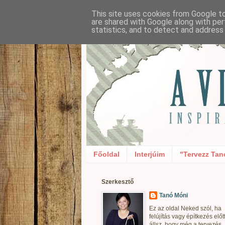
This site uses cookies from Google to 
are shared with Google along with per
statistics, and to detect and address
Főoldal
Interjúim
"Tervezz Tan
Szerkesztő
Tanó Móni
Ez az oldal Neked szól, ha
felújítás vagy építkezés előt
állsz, hogy még a tervezés