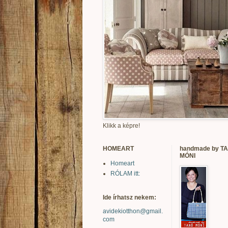
Klikk a képre!
HOMEART
handmade by T
MÓNI
Homeart
RÓLAM itt:
Ide írhatsz nekem:
avidekiotthon@gmail.
com