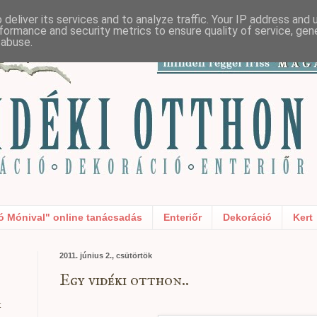
deliver its services and to analyze traffic. Your IP address and
formance and security metrics to ensure quality of service, ge
 abuse.
ó Mónival" online tanácsadás
Enteriőr
Dekoráció
Kert
2011. június 2., csütörtök
Egy vidéki otthon..
t