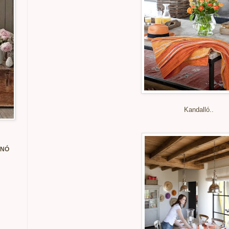
Kandalló..
ANÓ