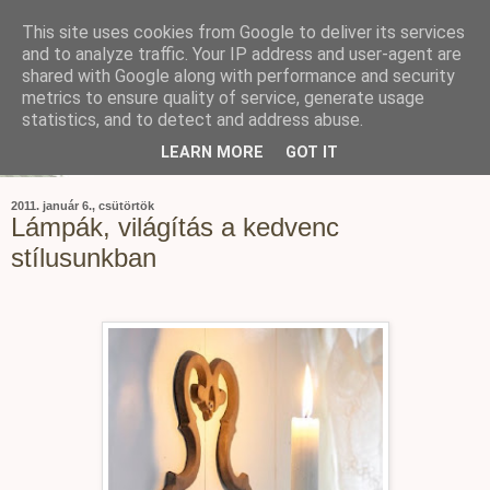
This site uses cookies from Google to deliver its services
and to analyze traffic. Your IP address and user-agent are
shared with Google along with performance and security
metrics to ensure quality of service, generate usage
statistics, and to detect and address abuse.
LEARN MORE
GOT IT
2011. január 6., csütörtök
Lámpák, világítás a kedvenc
stílusunkban