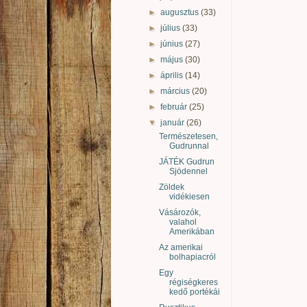
►
augusztus
(33)
►
július
(33)
►
június
(27)
►
május
(30)
►
április
(14)
►
március
(20)
►
február
(25)
▼
január
(26)
Természetesen,
Gudrunnal
JÁTÉK Gudrun
Sjödennel
Zöldek
vidékiesen
Vásározók,
valahol
Amerikában
Az amerikai
bolhapiacról
Egy
régiségkeres
kedő portékái