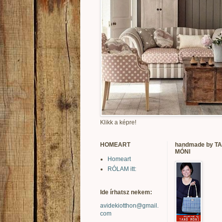
Klikk a képre!
HOMEART
handmade by T
MÓNI
Homeart
RÓLAM itt:
Ide írhatsz nekem:
avidekiotthon@gmail.
com