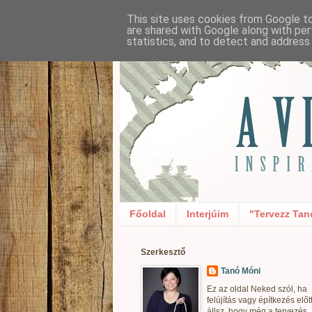
This site uses cookies from Google to 
are shared with Google along with per
statistics, and to detect and address
Főoldal
Interjúim
"Tervezz Tan
Szerkesztő
Tanó Móni
Ez az oldal Neked szól, ha
felújítás vagy építkezés előt
állsz, hogy még a tervezés