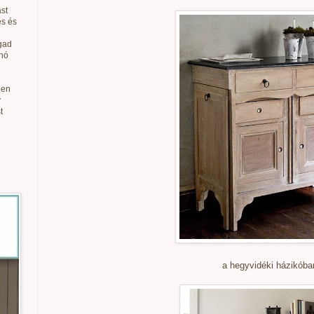
st
és és
gad
anó
ben
v
t
a hegyvidéki házikóba