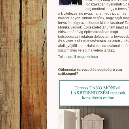
időszakában gyakorlati tudá
tudj meríteni, hogy a tervez
a kivitelezés, ne nyűg, hanem egy izgalmas
kaland legyen! Abban segítek, hogy saját ma
tervezője légy az otthonod kialakításában! T
Mónika vagyok. Építészetet tanultam majd az
először pár évig építészirodában majd
belsőépítész irodában dolgoztam a tervezés
és a kivitelezés levezetésében. Az eltelt 20 é
alatt gyűjtött tapasztalatokat és szakmai tudás
osztom meg veled, ha velem tartasz.
Teljes profil megtekintése
Otthonodat tervezed és segítségre van
szükséged?