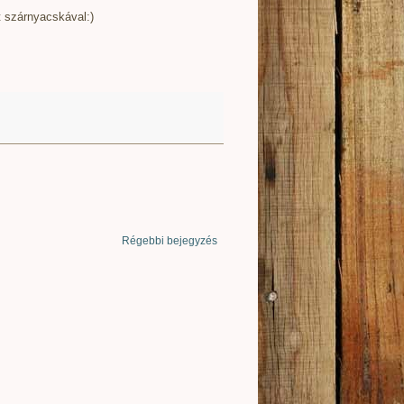
t szárnyacskával
:)
Régebbi bejegyzés