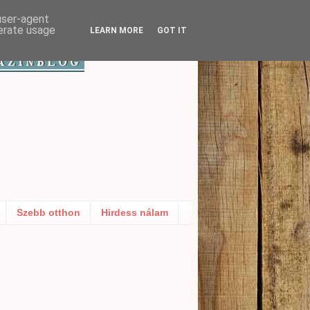
 user-agent
nerate usage
LEARN MORE
GOT IT
Szebb otthon
Hirdess nálam