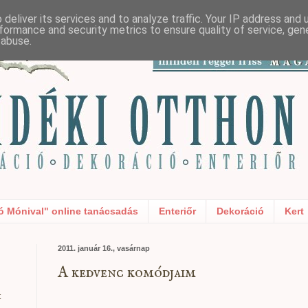
deliver its services and to analyze traffic. Your IP address and
formance and security metrics to ensure quality of service, ge
 abuse.
ó Mónival" online tanácsadás
Enteriőr
Dekoráció
Kert
2011. január 16., vasárnap
A kedvenc komódjaim
t