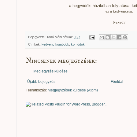
a hegyvidéki házikóban folytatása, ké
ez a kedvencem,
Neked?
Bejegyezte:
Tanó Móni
dátum:
9:27
Címkék:
kedvenc komódok
,
komódok
Nincsenek megjegyzések:
Megjegyzés küldése
Újabb bejegyzés
Főoldal
Feliratkozás:
Megjegyzések küldése (Atom)