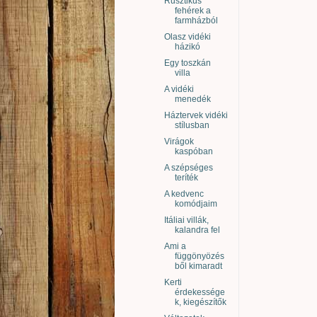
Rusztikus
fehérek a
farmházból
Olasz vidéki
házikó
Egy toszkán
villa
A vidéki
menedék
Háztervek vidéki
stílusban
Virágok
kaspóban
A szépséges
teríték
A kedvenc
komódjaim
Itáliai villák,
kalandra fel
Ami a
függönyözés
ből kimaradt
Kerti
érdekessége
k, kiegészítők