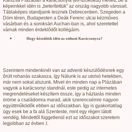
Kanizsa Plázában a karácsonyfa (ex-szökőkút) mellett, de a
képeinkkel idén is „beterítettük” az ország nagyobb városait.
Táblaképes standjaink lesznek Debrecenben, Szegeden a
Dóm téren, Budapesten a Deák Ferenc utcai kézműves
vásárban és a soroksári Auchan-ban is, ahol szeretettel
várnak minden érdeklődőt kollégáim.
Hogy készültök idén az otthoni Karácsonyra?
Szerintem mindenkinél van az adventi készülődésnek egy
őrült rohanás szakasza, így Nálunk is az utolsó hetekben,
már nem sokat alszunk. Mivel én minden nap a Plázában
vagyok a karácsonyi standnál, este pedig az internetes
megrendeléseket készítem össze, így a háztarás minden
öröme a családomra marad, akik szerencsémre nagyon
együttműködők ebben az időszakban. Így is gyakorlatilag
úgy esek be a fa alá Szenteste, mint egy régen látott
vendég. Mindettől függetlenül ezt az időszakot szeretem
legjobban az évben
J
.