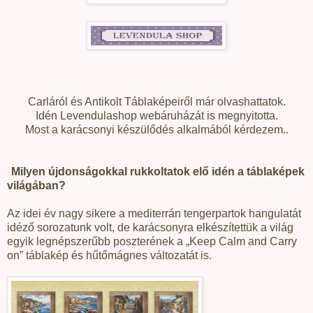
Carláról és Antikolt Táblaképeiről már olvashattatok.
Idén Levendulashop webáruházát is megnyitotta.
Most a karácsonyi készülődés alkalmából kérdezem..
Milyen újdonságokkal rukkoltatok elő idén a táblaképek
·
világában?
Az idei év nagy sikere a mediterrán tengerpartok hangulatát
idéző sorozatunk volt, de karácsonyra elkészítettük a világ
egyik legnépszerűbb poszterének a „Keep Calm and Carry
on” táblakép és hűtőmágnes változatát is.