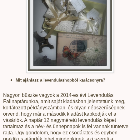
Mit ajánlasz a levendulashopból karácsonyra?
Nagyon büszke vagyok a 2014-es évi Levendulás
Falinaptárunkra, amit saját kiadásban jelentettünk meg,
korlátozott példányszámban, és olyan népszerűségnek
örvend, hogy már a második kiadást kapkodják el a
vásárlók. A naptár 12 nagyméretű levendulás képet
tartalmaz és a név- és ünnepnapok is fel vannak tüntetve
rajta. Úgy gondolom, hogy ez csodálatos és egyben
praktikus ajándék lehet mindenkinek, aki szereti a