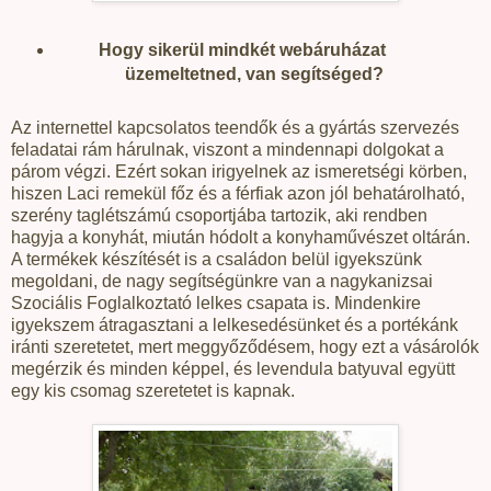
Hogy sikerül mindkét webáruházat
üzemeltetned, van segítséged?
Az internettel kapcsolatos teendők és a gyártás szervezés
feladatai rám hárulnak, viszont a mindennapi dolgokat a
párom végzi. Ezért sokan irigyelnek az ismeretségi körben,
hiszen Laci remekül főz és a férfiak azon jól behatárolható,
szerény taglétszámú csoportjába tartozik, aki rendben
hagyja a konyhát, miután hódolt a konyhaművészet oltárán.
A termékek készítését is a családon belül igyekszünk
megoldani, de nagy segítségünkre van a nagykanizsai
Szociális Foglalkoztató lelkes csapata is. Mindenkire
igyekszem átragasztani a lelkesedésünket és a portékánk
iránti szeretetet, mert meggyőződésem, hogy ezt a vásárolók
megérzik és minden képpel, és levendula batyuval együtt
egy kis csomag szeretetet is kapnak.