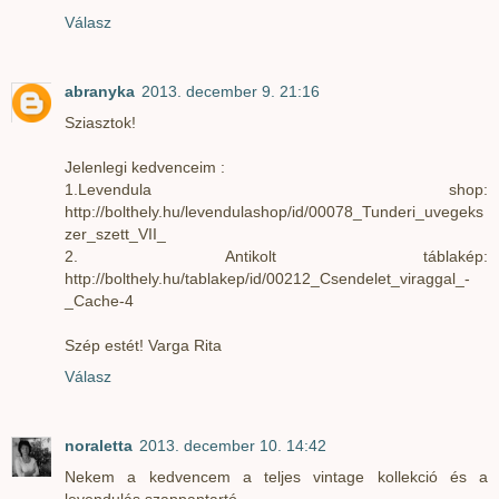
Válasz
abranyka
2013. december 9. 21:16
Sziasztok!
Jelenlegi kedvenceim :
1.Levendula shop:
http://bolthely.hu/levendulashop/id/00078_Tunderi_uvegeks
zer_szett_VII_
2. Antikolt táblakép:
http://bolthely.hu/tablakep/id/00212_Csendelet_viraggal_-
_Cache-4
Szép estét! Varga Rita
Válasz
noraletta
2013. december 10. 14:42
Nekem a kedvencem a teljes vintage kollekció és a
levendulás szappantartó.