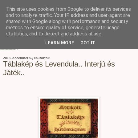
This site uses cookies from Google to deliver its services
and to analyze traffic. Your IP address and user-agent are
shared with Google along with performance and security
metrics to ensure quality of service, generate usage
statistics, and to detect and address abuse.
LEARN MORE
GOT IT
2013. december 5., csütörtök
Táblakép és Levendula.. Interjú és
Játék..