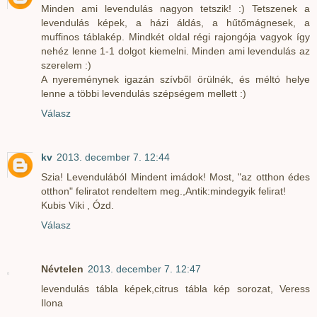
Minden ami levendulás nagyon tetszik! :) Tetszenek a
levendulás képek, a házi áldás, a hűtőmágnesek, a
muffinos táblakép. Mindkét oldal régi rajongója vagyok így
nehéz lenne 1-1 dolgot kiemelni. Minden ami levendulás az
szerelem :)
A nyereménynek igazán szívből örülnék, és méltó helye
lenne a többi levendulás szépségem mellett :)
Válasz
kv
2013. december 7. 12:44
Szia! Levendulából Mindent imádok! Most, "az otthon édes
otthon" feliratot rendeltem meg.,Antik:mindegyik felirat!
Kubis Viki , Ózd.
Válasz
Névtelen
2013. december 7. 12:47
levendulás tábla képek,citrus tábla kép sorozat, Veress
Ilona