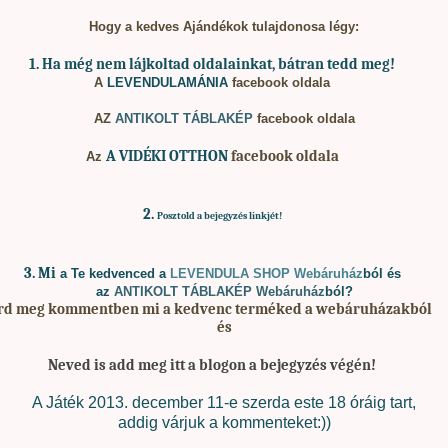
Hogy a kedves Ajándékok tulajdonosa légy:
1. Ha
még nem lájkoltad oldalainkat, bátran tedd meg!
A
LEVENDULAMÁNIA
facebook oldala
AZ
ANTIKOLT TÁBLAKÉP
facebook oldala
A
VIDÉKI OTTHON
facebook oldala
Az
2.
Posztold a bejegyzés linkjét!
3. Mi
a Te kedvenced a
LEVENDULA SHOP Webáruház
ból és
az
ANTIKOLT TÁBLAKÉP Webáruház
ból?
rd meg kommentben mi a kedvenc terméked a webáruházakból
és
Neved is add meg itt a blogon a bejegyzés végén!
A Játék 2013. december 11-e szerda este 18 óráig tart,
addig várjuk a kommenteket:))