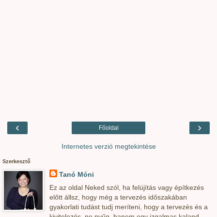
‹
›
Főoldal
Internetes verzió megtekintése
Szerkesztő
Tanó Móni
Ez az oldal Neked szól, ha felújítás vagy építkezés
előtt állsz, hogy még a tervezés időszakában
gyakorlati tudást tudj meríteni, hogy a tervezés és a
kivitelezés, ne nyűg, hanem egy izgalmas kaland