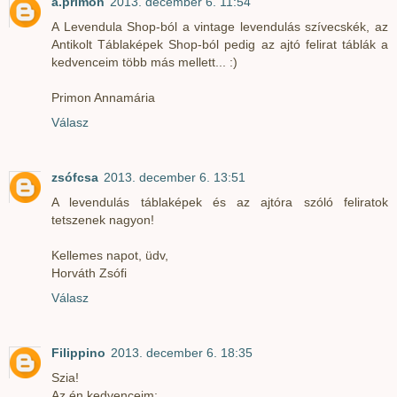
a.primon
2013. december 6. 11:54
A Levendula Shop-ból a vintage levendulás szívecskék, az
Antikolt Táblaképek Shop-ból pedig az ajtó felirat táblák a
kedvenceim több más mellett... :)
Primon Annamária
Válasz
zsófcsa
2013. december 6. 13:51
A levendulás táblaképek és az ajtóra szóló feliratok
tetszenek nagyon!
Kellemes napot, üdv,
Horváth Zsófi
Válasz
Filippino
2013. december 6. 18:35
Szia!
Az én kedvenceim: