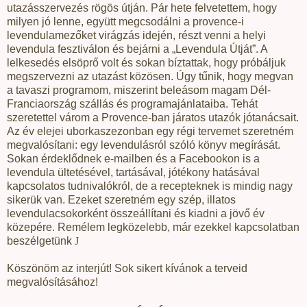
utazásszervezés rögös útján. Pár hete felvetettem, hogy
milyen jó lenne, együtt megcsodálni a provence-i
levendulamezőket virágzás idején, részt venni a helyi
levendula fesztiválon és bejárni a „Levendula Útját”. A
lelkesedés elsöprő volt és sokan bíztattak, hogy próbáljuk
megszervezni az utazást közösen. Úgy tűnik, hogy megvan
a tavaszi programom, miszerint beleásom magam Dél-
Franciaország szállás és programajánlataiba. Tehát
szeretettel várom a Provence-ban járatos utazók jótanácsait.
Az év elejei uborkaszezonban egy régi tervemet szeretném
megvalósítani: egy levendulásról szóló könyv megírását.
Sokan érdeklődnek e-mailben és a Facebookon is a
levendula ültetésével, tartásával, jótékony hatásával
kapcsolatos tudnivalókról, de a recepteknek is mindig nagy
sikerük van. Ezeket szeretném egy szép, illatos
levendulacsokorként összeállítani és kiadni a jövő év
közepére. Remélem legközelebb, már ezekkel kapcsolatban
beszélgetünk
J
Köszönöm az interjút! Sok sikert kívánok a terveid
megvalósításához!