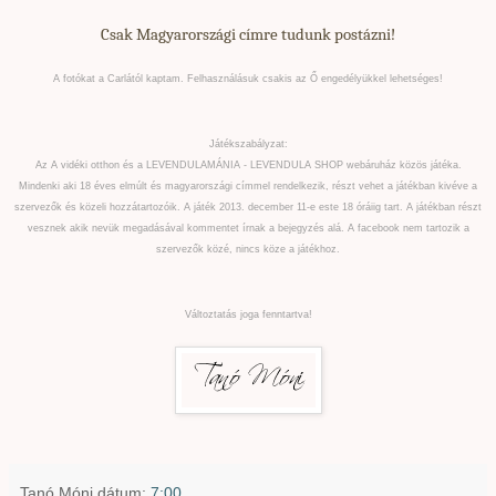
Csak Magyarországi címre tudunk postázni!
A fotókat a Carlától kaptam. Felhasználásuk csakis az Ő engedélyükkel lehetséges!
Játékszabályzat:
Az A vidéki otthon és a LEVENDULAMÁNIA - LEVENDULA SHOP webáruház közös játéka.
Mindenki aki 18 éves elmúlt és magyarországi címmel rendelkezik, részt vehet a játékban kivéve a
szervezők és közeli hozzátartozóik. A játék 2013. december 11-e este 18 óráiig tart. A játékban részt
vesznek akik nevük megadásával kommentet írnak a bejegyzés alá. A facebook nem tartozik a
szervezők közé, nincs köze a játékhoz.
Változtatás joga fenntartva!
Tanó Móni
dátum:
7:00