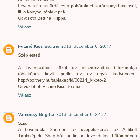
Levendulás tusfürdő és a poháralátét karácsonyi buxussal,
ill. a konyhai táblaképek.
Üdv:Tóth Bettina Filippa
Válasz
Füziné Kiss Beatrix
2013. december 6. 20:47
Szép estét!
A levendulások közül az ékszerszettek tetszenek,a
táblaképek közül pedig ez az egyik kedvencem:
http://bolthely.hu/tablakep/id/00214_Kikoto-2
Üdvözlettel: Füziné Kiss Beatrix
Válasz
Vámossy Brigitta
2013. december 6. 22:57
Szia!
A Levendula Shop-ból az üvegékszerek, az Antikolt
Táblaképek Shop-ból pedig a levendulás hűtőmágnes