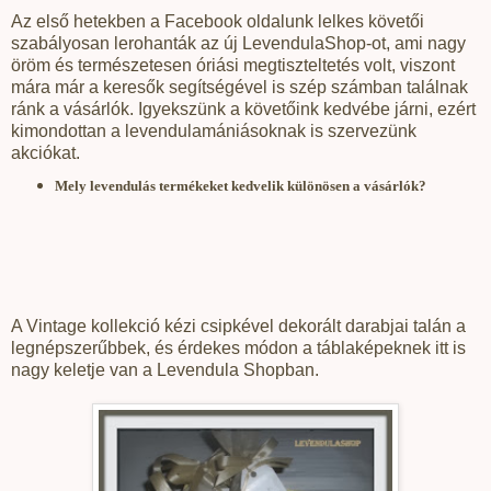
Az első hetekben a Facebook oldalunk lelkes követői
szabályosan lerohanták az új LevendulaShop-ot, ami nagy
öröm és természetesen óriási megtiszteltetés volt, viszont
mára már a keresők segítségével is szép számban találnak
ránk a vásárlók. Igyekszünk a követőink kedvébe járni, ezért
kimondottan a levendulamániásoknak is szervezünk
akciókat.
Mely levendulás termékeket kedvelik különösen a vásárlók?
A Vintage kollekció kézi csipkével dekorált darabjai talán a
legnépszerűbbek, és érdekes módon a táblaképeknek itt is
nagy keletje van a Levendula Shopban.