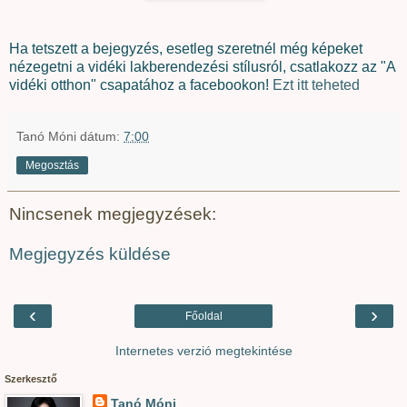
Ha tetszett a bejegyzés, esetleg szeretnél még képeket
nézegetni a vidéki lakberendezési stílusról, csatlakozz az "A
vidéki otthon" csapatához a facebookon!
Ezt itt teheted
Tanó Móni
dátum:
7:00
Megosztás
Nincsenek megjegyzések:
Megjegyzés küldése
‹
›
Főoldal
Internetes verzió megtekintése
Szerkesztő
Tanó Móni