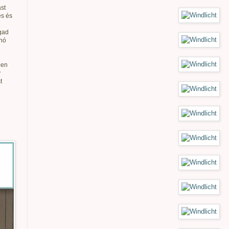
st
és és
gad
anó
ben
v
t