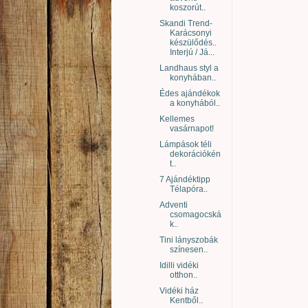
koszorút..
Skandi Trend-
Karácsonyi
készülődés..
Interjú / Já...
Landhaus styl a
konyhában..
Édes ajándékok
a konyhából..
Kellemes
vasárnapot!
Lámpások téli
dekorációkén
t..
7 Ajándéktipp
Télapóra..
Adventi
csomagocská
k..
Tini lányszobák
színesen..
Idilli vidéki
otthon..
Vidéki ház
Kentből..