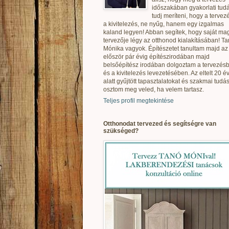
időszakában gyakorlati tudá
tudj meríteni, hogy a tervez
a kivitelezés, ne nyűg, hanem egy izgalmas
kaland legyen! Abban segítek, hogy saját ma
tervezője légy az otthonod kialakításában! T
Mónika vagyok. Építészetet tanultam majd az
először pár évig építészirodában majd
belsőépítész irodában dolgoztam a tervezés
és a kivitelezés levezetésében. Az eltelt 20 é
alatt gyűjtött tapasztalatokat és szakmai tudás
osztom meg veled, ha velem tartasz.
Teljes profil megtekintése
Otthonodat tervezed és segítségre van
szükséged?