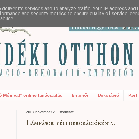
deliver its services and to analyze traffic. Your IP address and
formance and security metrics to ensure quality of service, ge
 abuse.
ó Mónival" online tanácsadás
Enteriőr
Dekoráció
Kert
2013. november 23., szombat
Lámpások téli dekorációként..
t