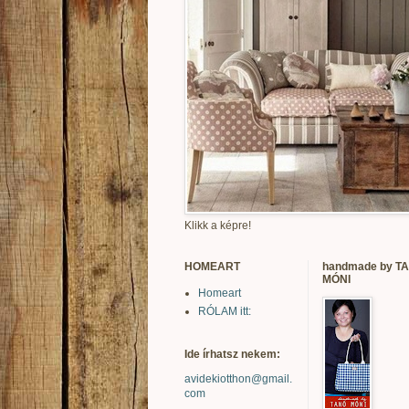
Klikk a képre!
HOMEART
handmade by T
MÓNI
Homeart
RÓLAM itt:
Ide írhatsz nekem:
avidekiotthon@gmail.
com