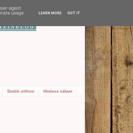
 user-agent
nerate usage
LEARN MORE
GOT IT
Szebb otthon
Hirdess nálam