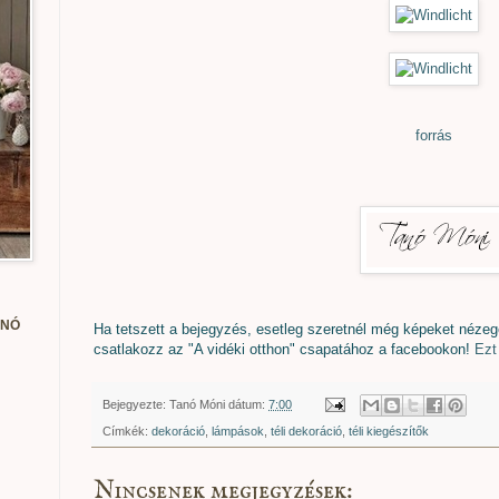
forrás
ANÓ
Ha tetszett a bejegyzés, esetleg szeretnél még képeket nézeget
csatlakozz az "A vidéki otthon" csapatához a facebookon!
Ezt 
Bejegyezte:
Tanó Móni
dátum:
7:00
Címkék:
dekoráció
,
lámpások
,
téli dekoráció
,
téli kiegészítők
Nincsenek megjegyzések: