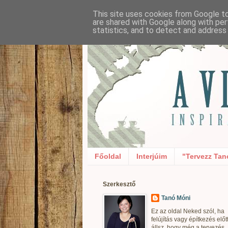
This site uses cookies from Google to 
are shared with Google along with per
statistics, and to detect and address
Főoldal
Interjúim
"Tervezz Tan
Szerkesztő
Tanó Móni
Ez az oldal Neked szól, ha
felújítás vagy építkezés előt
állsz, hogy még a tervezés