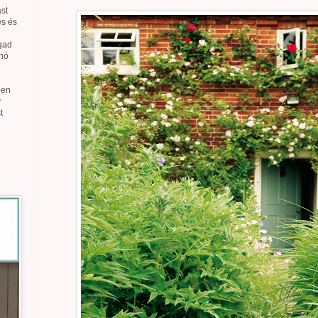
st
és és
gad
anó
ben
v
t