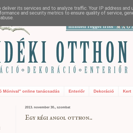
deliver its services and to analyze traffic. Your IP address and
formance and security metrics to ensure quality of service, ge
 abuse.
ó Mónival" online tanácsadás
Enteriőr
Dekoráció
Kert
2013. november 30., szombat
Egy régi angol otthon..
t