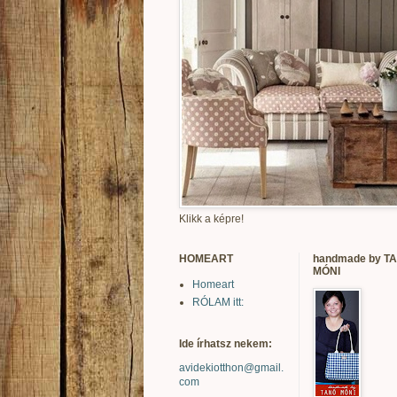
Klikk a képre!
HOMEART
handmade by T
MÓNI
Homeart
RÓLAM itt:
Ide írhatsz nekem:
avidekiotthon@gmail.
com