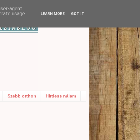
 user-agent
nerate usage
LEARN MORE
GOT IT
Szebb otthon
Hirdess nálam