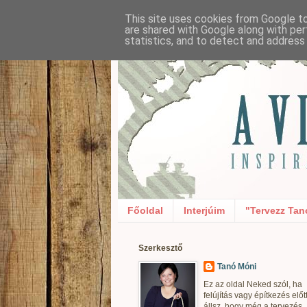
This site uses cookies from Google to 
are shared with Google along with per
statistics, and to detect and address
Főoldal
Interjúim
"Tervezz Tan
Szerkesztő
Tanó Móni
Ez az oldal Neked szól, ha
felújítás vagy építkezés előt
állsz, hogy még a tervezés