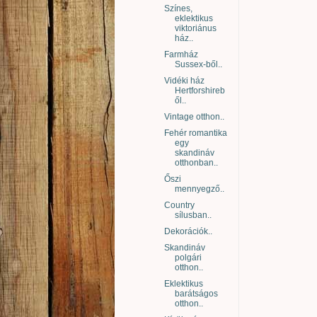
Színes,
eklektikus
viktoriánus
ház..
Farmház
Sussex-ből..
Vidéki ház
Hertforshireb
ől..
Vintage otthon..
Fehér romantika
egy
skandináv
otthonban..
Őszi
mennyegző..
Country
sílusban..
Dekorációk..
Skandináv
polgári
otthon..
Eklektikus
barátságos
otthon..