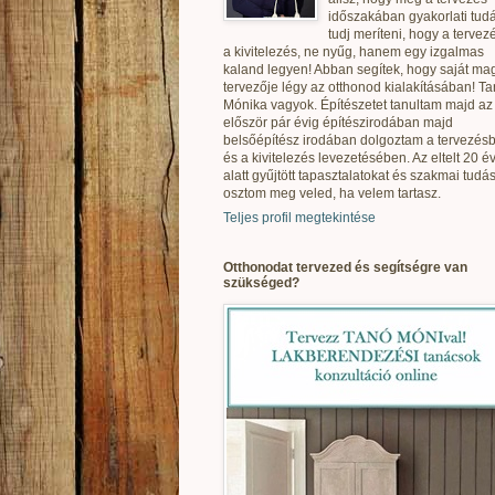
időszakában gyakorlati tudá
tudj meríteni, hogy a tervez
a kivitelezés, ne nyűg, hanem egy izgalmas
kaland legyen! Abban segítek, hogy saját ma
tervezője légy az otthonod kialakításában! T
Mónika vagyok. Építészetet tanultam majd az
először pár évig építészirodában majd
belsőépítész irodában dolgoztam a tervezés
és a kivitelezés levezetésében. Az eltelt 20 é
alatt gyűjtött tapasztalatokat és szakmai tudás
osztom meg veled, ha velem tartasz.
Teljes profil megtekintése
Otthonodat tervezed és segítségre van
szükséged?