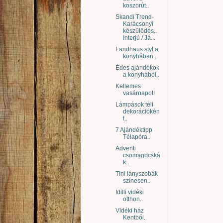
koszorút..
Skandi Trend-
Karácsonyi
készülődés..
Interjú / Já...
Landhaus styl a
konyhában..
Édes ajándékok
a konyhából..
Kellemes
vasárnapot!
Lámpások téli
dekorációkén
t..
7 Ajándéktipp
Télapóra..
Adventi
csomagocská
k..
Tini lányszobák
színesen..
Idilli vidéki
otthon..
Vidéki ház
Kentből..