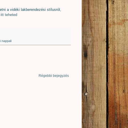
ni a vidéki lakberendezési stílusról,
itt teheted
i nappali
Régebbi bejegyzés