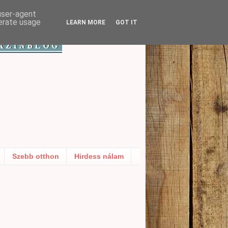
 user-agent
nerate usage
LEARN MORE
GOT IT
Szebb otthon
Hirdess nálam