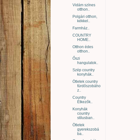
Vidám színes
otthon..
Polgári otthon,
kékkel..
Farmház..
COUNTRY
HOME..
Otthon édes
otthon..
Őszi
hangulatok..
Szép country
konyhák..
Ötletek country
fürdőszobáho
z..
Country
Étkezők..
Konyhák
country
stílusban..
Ötletek
gyerekszobá
ba..