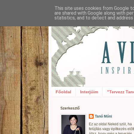
This site uses cookies from Google to 
are shared with Google along with per
statistics, and to detect and address
Főoldal
Interjúim
"Tervezz Tan
Szerkesztő
Tanó Móni
Ez az oldal Neked szól, ha
felújítás vagy építkezés előt
állsz, hogy még a tervezés