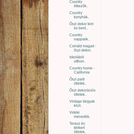
Country
étkezők..
Country
konyhák..
Őszi dekor kint
és bent..
Country
nappalik..
Csináld magad -
őszi dekor..
Iskolából
otthon..
Country home -
California
Őszi parti
ötletek..
Őszi dekorációs
ötletek..
Vintage tárgyak
közt..
Vidéki
menedék..
Terasz és
télikert
ötletek..