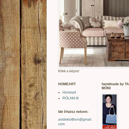
Klikk a képre!
HOMEART
handmade by T
MÓNI
Homeart
RÓLAM itt:
Ide írhatsz nekem:
avidekiotthon@gmail.
com