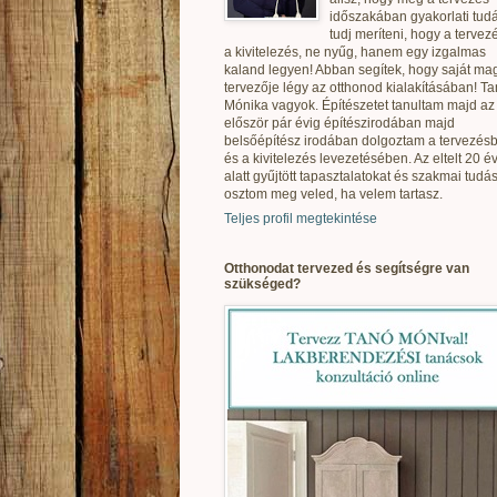
időszakában gyakorlati tudá
tudj meríteni, hogy a tervez
a kivitelezés, ne nyűg, hanem egy izgalmas
kaland legyen! Abban segítek, hogy saját ma
tervezője légy az otthonod kialakításában! T
Mónika vagyok. Építészetet tanultam majd az
először pár évig építészirodában majd
belsőépítész irodában dolgoztam a tervezés
és a kivitelezés levezetésében. Az eltelt 20 é
alatt gyűjtött tapasztalatokat és szakmai tudás
osztom meg veled, ha velem tartasz.
Teljes profil megtekintése
Otthonodat tervezed és segítségre van
szükséged?