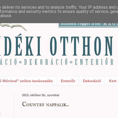
deliver its services and to analyze traffic. Your IP address and
formance and security metrics to ensure quality of service, ge
 abuse.
ó Mónival" online tanácsadás
Enteriőr
Dekoráció
Kert
2013. október 26., szombat
Country nappalik..
t