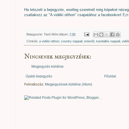
Ha tetszett a bejegyzés, esetleg szeretnél még képeket nézeget
csatlakozz az "A vidéki otthon" csapatához a facebookon!
Ezt 
Bejegyezte:
Tanó Móni
dátum:
7:00
Címkék:
a vidéki otthon
,
country nappali
,
enteriőr
,
kandallós nappali
,
vidék
Nincsenek megjegyzések:
Megjegyzés küldése
Újabb bejegyzés
Főoldal
Feliratkozás:
Megjegyzések küldése (Atom)