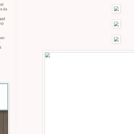
st
és és
gad
anó
ben
v
t