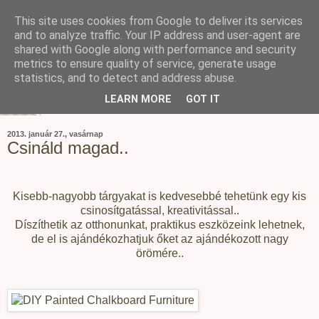
This site uses cookies from Google to deliver its services
and to analyze traffic. Your IP address and user-agent are
shared with Google along with performance and security
metrics to ensure quality of service, generate usage
statistics, and to detect and address abuse.
LEARN MORE
GOT IT
2013. január 27., vasárnap
Csináld magad..
Kisebb-nagyobb tárgyakat is kedvesebbé tehetünk egy kis
csinosítgatással, kreativitással..
Díszíthetik az otthonunkat, praktikus eszközeink lehetnek,
de el is ajándékozhatjuk őket az ajándékozott nagy
örömére..