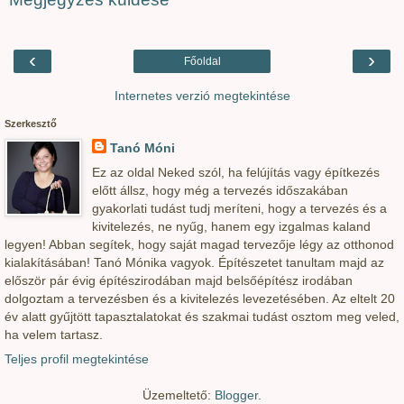
‹
›
Főoldal
Internetes verzió megtekintése
Szerkesztő
Tanó Móni
Ez az oldal Neked szól, ha felújítás vagy építkezés
előtt állsz, hogy még a tervezés időszakában
gyakorlati tudást tudj meríteni, hogy a tervezés és a
kivitelezés, ne nyűg, hanem egy izgalmas kaland
legyen! Abban segítek, hogy saját magad tervezője légy az otthonod
kialakításában! Tanó Mónika vagyok. Építészetet tanultam majd az
először pár évig építészirodában majd belsőépítész irodában
dolgoztam a tervezésben és a kivitelezés levezetésében. Az eltelt 20
év alatt gyűjtött tapasztalatokat és szakmai tudást osztom meg veled,
ha velem tartasz.
Teljes profil megtekintése
Üzemeltető:
Blogger
.