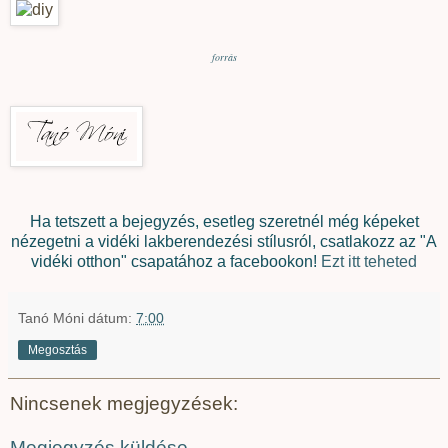
forrás
Ha tetszett a bejegyzés, esetleg szeretnél még képeket
nézegetni a vidéki lakberendezési stílusról, csatlakozz az "A
vidéki otthon" csapatához a facebookon!
Ezt itt teheted
Tanó Móni
dátum:
7:00
Megosztás
Nincsenek megjegyzések:
Megjegyzés küldése