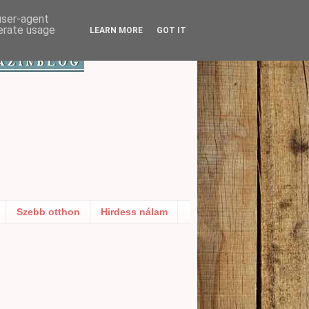
 user-agent
nerate usage
LEARN MORE
GOT IT
Szebb otthon
Hirdess nálam