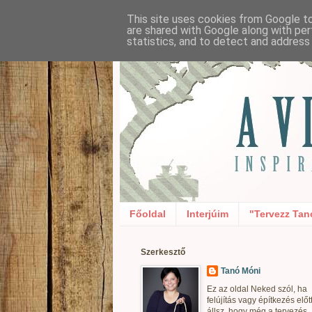
This site uses cookies from Google to 
are shared with Google along with per
statistics, and to detect and address
Főoldal
Interjúim
"Tervezz Tan
Szerkesztő
Tanó Móni
Ez az oldal Neked szól, ha
felújítás vagy építkezés előt
állsz, hogy még a tervezés