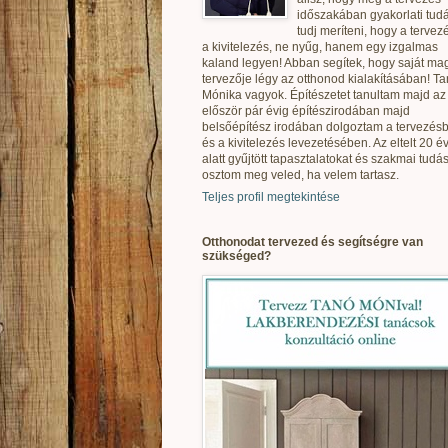
időszakában gyakorlati tudá
tudj meríteni, hogy a tervez
a kivitelezés, ne nyűg, hanem egy izgalmas
kaland legyen! Abban segítek, hogy saját ma
tervezője légy az otthonod kialakításában! T
Mónika vagyok. Építészetet tanultam majd az
először pár évig építészirodában majd
belsőépítész irodában dolgoztam a tervezés
és a kivitelezés levezetésében. Az eltelt 20 é
alatt gyűjtött tapasztalatokat és szakmai tudás
osztom meg veled, ha velem tartasz.
Teljes profil megtekintése
Otthonodat tervezed és segítségre van
szükséged?