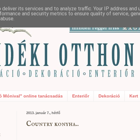
deliver its services and to analyze traffic. Your IP address and
formance and security metrics to ensure quality of service, ge
 abuse.
ó Mónival" online tanácsadás
Enteriőr
Dekoráció
Kert
2013. január 7., hétfő
Country konyha..
t