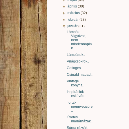
►
április
(30)
►
március
(32)
►
február
(28)
▼
január
(31)
Lámpák..
Vigyázat,
nem
mindennapia
k..
Lámpások..
Virágcsokrok..
Cottages..
Csináld magad..
Vintage
konyha..
Inspirációk
esküvőre..
Torták
mennyegzőre
..
Ötletes
madárházak..
Sárga rózsák