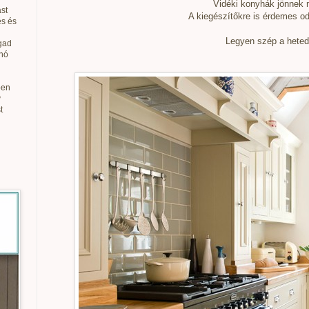
Vidéki konyhák jönnek 
st
A kiegészítőkre is érdemes oda
és és
Legyen szép a heted
gad
anó
ben
v
t