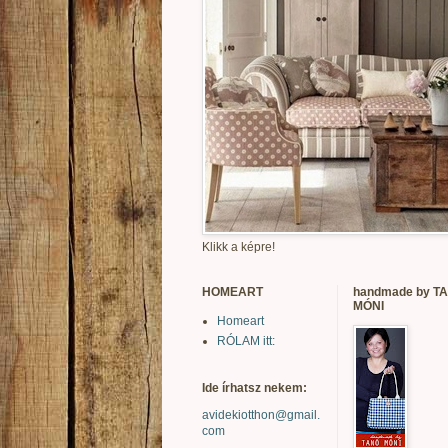
Klikk a képre!
HOMEART
handmade by T
MÓNI
Homeart
RÓLAM itt:
Ide írhatsz nekem:
avidekiotthon@gmail.
com