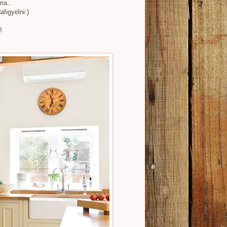
ma..
figyelni:)
!