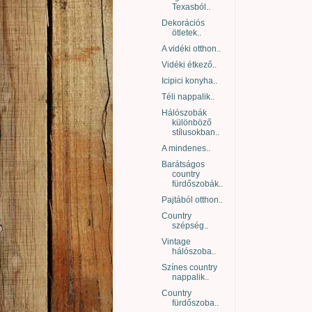
Texasból..
Dekorációs
ötletek..
A vidéki otthon..
Vidéki étkező..
Icipici konyha..
Téli nappalik..
Hálószobák
különböző
stílusokban..
A mindenes..
Barátságos
country
fürdőszobák..
Pajtából otthon..
Country
szépség..
Vintage
hálószoba..
Színes country
nappalik..
Country
fürdőszoba..